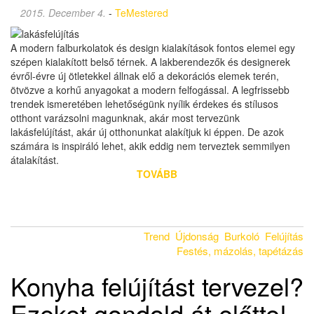
2015. December 4.
-
TeMestered
A modern falburkolatok és design kialakítások fontos elemei egy
szépen kialakított belső térnek. A lakberendezők és designerek
évről-évre új ötletekkel állnak elő a dekorációs elemek terén,
ötvözve a korhű anyagokat a modern felfogással. A legfrissebb
trendek ismeretében lehetőségünk nyílik érdekes és stílusos
otthont varázsolni magunknak, akár most tervezünk
lakásfelújítást, akár új otthonunkat alakítjuk ki éppen. De azok
számára is inspiráló lehet, akik eddig nem terveztek semmilyen
átalakítást.
TOVÁBB
Trend
Újdonság
Burkoló
Felújítás
Festés, mázolás, tapétázás
Konyha felújítást tervezel?
Ezeket gondold át előtte!