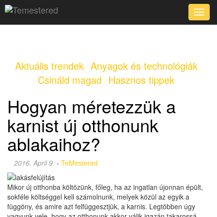
Toggle
naviga
Aktuális trendek
Anyagok és technológiák
Csináld magad
Hasznos tippek
Hogyan méretezzük a
karnist új otthonunk
ablakaihoz?
2016. April 9.
-
TeMestered
Mikor új otthonba költözünk, főleg, ha az ingatlan újonnan épült,
sokféle költséggel kell számolnunk, melyek közül az egyik a
függöny, és amire azt felfüggesztjük, a karnis. Legtöbben úgy
vagyunk vele, hogy az otthonunk akkor válik igazán takarossá,