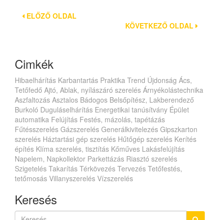
ELŐZŐ OLDAL
KÖVETKEZŐ OLDAL
Cimkék
Hibaelhárítás
Karbantartás
Praktika
Trend
Újdonság
Ács,
Tetőfedő
Ajtó, Ablak, nyílászáró szerelés
Árnyékolástechnika
Aszfaltozás
Asztalos
Bádogos
Belsőpítész, Lakberendező
Burkoló
Duguláselhárítás
Energetikai tanúsítvány
Épület
automatika
Felújítás
Festés, mázolás, tapétázás
Fűtésszerelés
Gázszerelés
Generálkivitelezés
Gipszkarton
szerelés
Háztartási gép szerelés
Hűtőgép szerelés
Kerítés
építés
Klíma szerelés, tisztítás
Kőműves
Lakásfelújítás
Napelem, Napkollektor
Parkettázás
Riasztó szerelés
Szigetelés
Takarítás
Térkövezés
Tervezés
Tetőfestés,
tetőmosás
Villanyszerelés
Vízszerelés
Keresés