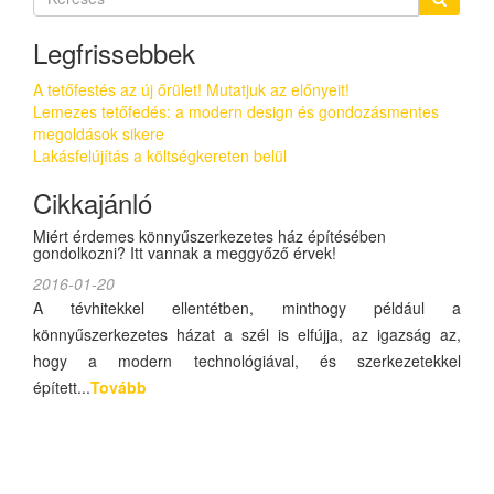
Legfrissebbek
A tetőfestés az új őrület! Mutatjuk az előnyeit!
Lemezes tetőfedés: a modern design és gondozásmentes
megoldások sikere
Lakásfelújítás a költségkereten belül
Cikkajánló
Miért érdemes könnyűszerkezetes ház építésében
gondolkozni? Itt vannak a meggyőző érvek!
2016-01-20
A tévhitekkel ellentétben, minthogy például a
könnyűszerkezetes házat a szél is elfújja, az igazság az,
hogy a modern technológiával, és szerkezetekkel
épített...
Tovább