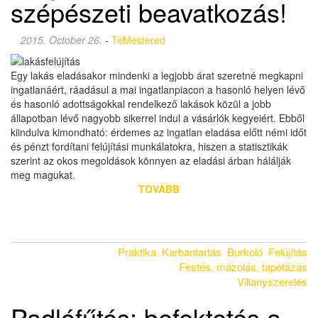
szépészeti beavatkozás!
2015. October 26.
-
TeMestered
Egy lakás eladásakor mindenki a legjobb árat szeretné megkapni
ingatlanáért, ráadásul a mai ingatlanpiacon a hasonló helyen lévő
és hasonló adottságokkal rendelkező lakások közül a jobb
állapotban lévő nagyobb sikerrel indul a vásárlók kegyeiért. Ebből
kiindulva kimondható: érdemes az ingatlan eladása előtt némi időt
és pénzt fordítani felújítási munkálatokra, hiszen a statisztikák
szerint az okos megoldások könnyen az eladási árban hálálják
meg magukat.
TOVÁBB
Praktika
Karbantartás
Burkoló
Felújítás
Festés, mázolás, tapétázás
Villanyszerelés
Padlófűtés: befektetés a