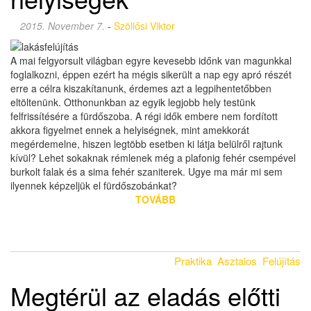
2015. November 7.
-
Szöllősi Viktor
A mai felgyorsult világban egyre kevesebb időnk van magunkkal
foglalkozni, éppen ezért ha mégis sikerült a nap egy apró részét
erre a célra kiszakítanunk, érdemes azt a legpihentetőbben
eltöltenünk. Otthonunkban az egyik legjobb hely testünk
felfrissítésére a fürdőszoba. A régi idők embere nem fordított
akkora figyelmet ennek a helyiségnek, mint amekkorát
megérdemelne, hiszen legtöbb esetben ki látja belülről rajtunk
kívül? Lehet sokaknak rémlenek még a plafonig fehér csempével
burkolt falak és a sima fehér szaniterek. Ugye ma már mi sem
ilyennek képzeljük el fürdőszobánkat?
TOVÁBB
Praktika
Asztalos
Felújítás
Megtérül az eladás előtti