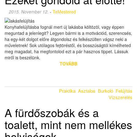
2015. November 12.
-
TeMestered
Konyhafelújításba fognál mert új lakásba költözöl, vagy éppen
meguntad a jelenlegit? Legyen bármi is a motivációd, szerencsés,
ha egy-két dolgot előre átgondolsz és felkészülten vágsz neki a
műveletnek! Sok utólagos fejtöréstől, és bosszúságtól kímélheted
meg magadat, ha megfontolod ezt a pár hasznos tippet. Lássuk
miről is beszélünk.
TOVÁBB
Praktika
Asztalos
Burkoló
Felújítás
Vízszerelés
A fürdőszobák és a
toalett, mint nem mellékes
helyiségek