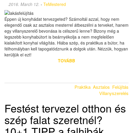
2016. March 12.
-
TeMestered
Éppen új konyhádat tervezgeted? Számoltál azzal, hogy nem
elegendő csak az asztalos mesterrel átbeszélni a terveket, hanem
egy villanyszerelő bevonása is célszerű lenne? Bizony még a
legszebb konyhabútort is beárnyékolja a nem megfelelően
kialakított konyhai világítás. Hiába szép, és praktikus a bútor, ha
félhomályban kell tapogatódznunk a dolgok után. Nézzük, hogyan
kerüljük el ezt!
TOVÁBB
Praktika
Asztalos
Felújítás
Villanyszerelés
Festést tervezel otthon és
szép falat szeretnél?
10+1 TIPP a falhibák