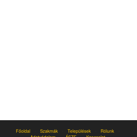
Főoldal
⋅
Szakmák
⋅
Települések
⋅
Rólunk
⋅