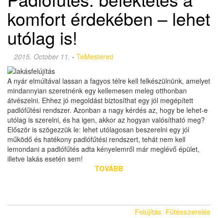
komfort érdekében – lehet
utólag is!
2015. October 11.
-
TeMestered
A nyár elmúltával lassan a fagyos télre kell felkészülnünk, amelyet
mindannyian szeretnénk egy kellemesen meleg otthonban
átvészelni. Ehhez jó megoldást biztosíthat egy jól megépített
padlófűtési rendszer. Azonban a nagy kérdés az, hogy be lehet-e
utólag is szerelni, és ha igen, akkor az hogyan valósítható meg?
Először is szögezzük le: lehet utólagosan beszerelni egy jól
működő és hatékony padlófűtési rendszert, tehát nem kell
lemondani a padlófűtés adta kényelemről már meglévő épület,
illetve lakás esetén sem!
TOVÁBB
Felújítás
Fűtésszerelés