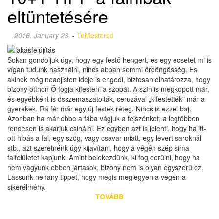
eltüntetésére
2016. January 23.
-
TeMestered
Sokan gondoljuk úgy, hogy egy festő hengert, és egy ecsetet mi is
vígan tudunk használni, nincs abban semmi ördöngösség. És
akinek még neadjisten ideje is engedi, biztosan elhatározza, hogy
bizony otthon Ő fogja kifesteni a szobát. A szín is megkopott már,
és egyébként is összemaszatolták, ceruzával „kifestették” már a
gyerekek. Rá fér már egy új festék réteg. Nincs is ezzel baj.
Azonban ha már ebbe a fába vágjuk a fejszénket, a legtöbben
rendesen is akarjuk csinálni. Ez egyben azt is jelenti, hogy ha itt-
ott hibás a fal, egy szög, vagy csavar miatt, egy levert saroknál
stb., azt szeretnénk úgy kijavítani, hogy a végén szép sima
falfelületet kapjunk. Amint belekezdünk, ki fog derülni, hogy ha
nem vagyunk ebben jártasok, bizony nem is olyan egyszerű ez.
Lássunk néhány tippet, hogy mégis meglegyen a végén a
sikerélmény.
TOVÁBB