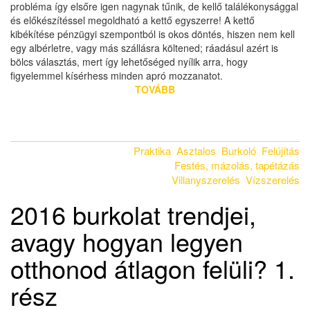
probléma így elsőre igen nagynak tűnik, de kellő találékonysággal
és előkészítéssel megoldható a kettő egyszerre! A kettő
kibékítése pénzügyi szempontból is okos döntés, hiszen nem kell
egy albérletre, vagy más szállásra költened; ráadásul azért is
bölcs választás, mert így lehetőséged nyílik arra, hogy
figyelemmel kísérhess minden apró mozzanatot.
TOVÁBB
Praktika
Asztalos
Burkoló
Felújítás
Festés, mázolás, tapétázás
Villanyszerelés
Vízszerelés
2016 burkolat trendjei,
avagy hogyan legyen
otthonod átlagon felüli? 1.
rész