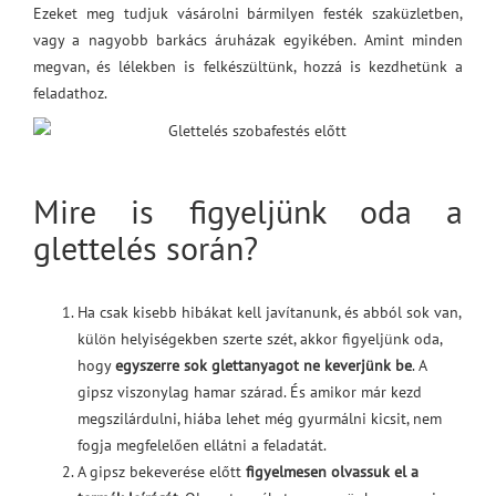
Ezeket meg tudjuk vásárolni bármilyen festék szaküzletben,
vagy a nagyobb barkács áruházak egyikében. Amint minden
megvan, és lélekben is felkészültünk, hozzá is kezdhetünk a
feladathoz.
Mire is figyeljünk oda a
glettelés során?
Ha csak kisebb hibákat kell javítanunk, és abból sok van,
külön helyiségekben szerte szét, akkor figyeljünk oda,
hogy
egyszerre sok glettanyagot ne keverjünk be
. A
gipsz viszonylag hamar szárad. És amikor már kezd
megszilárdulni, hiába lehet még gyurmálni kicsit, nem
fogja megfelelően ellátni a feladatát.
A gipsz bekeverése előtt
figyelmesen olvassuk el a