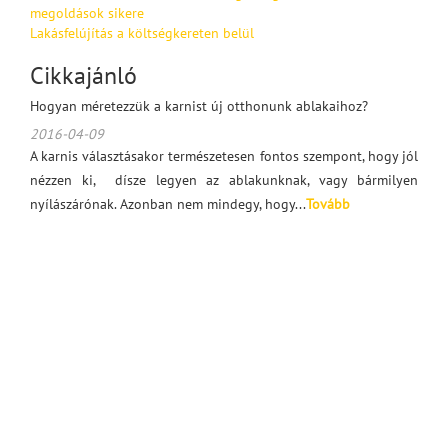
megoldások sikere
Lakásfelújítás a költségkereten belül
Cikkajánló
Hogyan méretezzük a karnist új otthonunk ablakaihoz?
2016-04-09
A karnis választásakor természetesen fontos szempont, hogy jól
nézzen ki, dísze legyen az ablakunknak, vagy bármilyen
nyílászárónak. Azonban nem mindegy, hogy...
Tovább