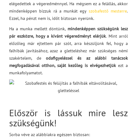
elégedettek a végeredménnyel. Ha mégsem ez a felállás, akkor
mindenképpen bízzuk rá a munkát egy
szobafestő mesterre
.
Ezzel, ha pénzt nem is, időt biztosan nyerünk.
Ha a munka mellett döntünk,
mindenképpen szükségünk lesz
pár eszközre, hogy a kívánt végeredményt elérjük
. Mint arról
előzőleg már ejtettem pár szót, arra készüljünk fel, hogy a
falhibák javításához, azaz a gletteléshez már szükséges némi
szakértelem, de
odafigyeléssel és az alábbi tanácsok
megfogadásával otthon, saját kezűleg is elvégezhetjük
ezt a
munkafolyamatot.
Először is lássuk mire lesz
szükségünk!
Sorba véve az alábbiakra egészen biztosan: