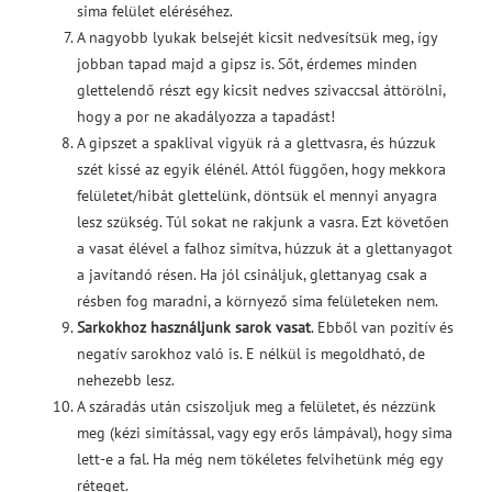
sima felület eléréséhez.
A nagyobb lyukak belsejét kicsit nedvesítsük meg, így
jobban tapad majd a gipsz is. Sőt, érdemes minden
glettelendő részt egy kicsit nedves szivaccsal áttörölni,
hogy a por ne akadályozza a tapadást!
A gipszet a spaklival vigyük rá a glettvasra, és húzzuk
szét kissé az egyik élénél. Attól függően, hogy mekkora
felületet/hibát glettelünk, döntsük el mennyi anyagra
lesz szükség. Túl sokat ne rakjunk a vasra. Ezt követően
a vasat élével a falhoz simítva, húzzuk át a glettanyagot
a javítandó résen. Ha jól csináljuk, glettanyag csak a
résben fog maradni, a környező sima felületeken nem.
Sarkokhoz használjunk sarok vasat
. Ebből van pozitív és
negatív sarokhoz való is. E nélkül is megoldható, de
nehezebb lesz.
A száradás után csiszoljuk meg a felületet, és nézzünk
meg (kézi simítással, vagy egy erős lámpával), hogy sima
lett-e a fal. Ha még nem tökéletes felvihetünk még egy
réteget.