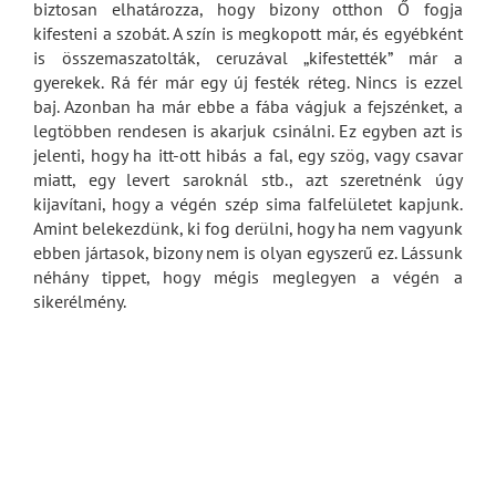
biztosan elhatározza, hogy bizony otthon Ő fogja
kifesteni a szobát. A szín is megkopott már, és egyébként
is összemaszatolták, ceruzával „kifestették” már a
gyerekek. Rá fér már egy új festék réteg. Nincs is ezzel
baj. Azonban ha már ebbe a fába vágjuk a fejszénket, a
legtöbben rendesen is akarjuk csinálni. Ez egyben azt is
jelenti, hogy ha itt-ott hibás a fal, egy szög, vagy csavar
miatt, egy levert saroknál stb., azt szeretnénk úgy
kijavítani, hogy a végén szép sima falfelületet kapjunk.
Amint belekezdünk, ki fog derülni, hogy ha nem vagyunk
ebben jártasok, bizony nem is olyan egyszerű ez. Lássunk
néhány tippet, hogy mégis meglegyen a végén a
sikerélmény.