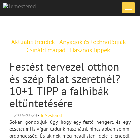
Toggle
naviga
Aktuális trendek
Anyagok és technológiák
Csináld magad
Hasznos tippek
Festést tervezel otthon
és szép falat szeretnél?
10+1 TIPP a falhibák
eltüntetésére
2016-01-23
-
TeMestered
Sokan gondoljuk úgy, hogy egy festő hengert, és egy
ecsetet mi is vígan tudunk használni, nincs abban semmi
ördöngösség. És akinek még neadjisten ideje is engedi,