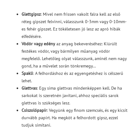
Glettgipsz
: Mivel nem frissen vakolt falra kell az első
réteg gipszet felvinni, válasszunk 0-3mm vagy 0-10mm-
es fehér gipszet. Ez tökéletesen jó lesz az apró hibák
elfedésére.
Vödör vagy edény
az anyag bekeveréséhez: Kiürült
festékes vödör, vagy bármilyen műanyag vödör
megfelelő. Lehetőleg olyat válasszunk, aminél nem nagy
gond, ha a művelet során tönkremegy…
Spakli
: A felhordáshoz és az egyengetéshez is célszerű
lehet.
Glettvas
: Egy sima glettvas mindenképpen kell. De ha
sarkokat is szeretnén javítani, ahhoz speciális sarok
glettvas is szükséges lesz.
Csiszolópapír
: Vegyünk egy finom szemcsés, és egy kicsit
durvább papírt. Ha megköt a felhordott gipsz, ezzel
tudjuk simítani.