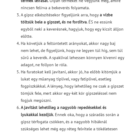
termék leírását
. Olyan terméket ne vegyünk meg, amire
nincsen felírva a bekeverés folyamata.
A gipsz elkészítésekor figyeljünk arra, hogy
a vízbe
töltsük bele a gipszet, és ne fordítva
. ÉS ne essünk
egyből neki a keverésnek, hagyjuk, hogy egy kicsit álljon
előtte.
Ha követjük a feltüntetett arányokat, akkor nagy baj
nem lehet, de figyeljünk, hogy ne legyen túl híg, sem túl
sűrű a keverék. A spaklival lehessen könnyen kivenni egy
adagot, ne follyon le róla.
Ha furatokat kell javítani, akkor jó, ha előbb kitömjük a
lukat egy műanyag tiplivel, vagy fatiplivel, esetleg
fogpiszkákkal. A lényeg, hogy lehetőleg ne csak a gipszet
tömjük fele, mert akkor egy-két kör gipszeléssel nem
fogjuk megúszni.
A javítást lehetőleg a nagyobb repedésekkel és
lyukakkal kezdjük
. Ennek oka, hogy a száradás során a
gipsz térfogata csökken, és a nagyobb hibáknál
szükséges lehet még egy réteg felvitele a tökéletesen