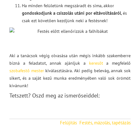
Ha minden felületünk megszáradt és sima, akkor
gondoskodjunk a csiszolás utáni por eltávolításáról
, és
csak ezt követően kezdjünk neki a festésnek!
Aki a tanácsok végig olvasása után mégis inkább szakemberre
bízná a feladatot, annak ajánljuk a
keresőt
a megfelelő
szobafestő mester
kiválasztására. Aki pedig belevág, annak sok
sikert, és a saját kezű munka eredményében való sok örömöt
kívánunk!
Tetszett? Oszd meg az ismerőseiddel:
Felújítás
Festés, mázolás, tapétázás