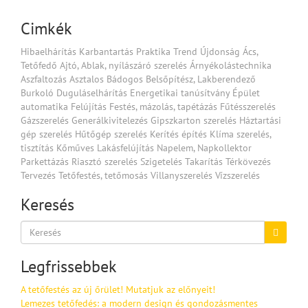
Cimkék
Hibaelhárítás
Karbantartás
Praktika
Trend
Újdonság
Ács,
Tetőfedő
Ajtó, Ablak, nyílászáró szerelés
Árnyékolástechnika
Aszfaltozás
Asztalos
Bádogos
Belsőpítész, Lakberendező
Burkoló
Duguláselhárítás
Energetikai tanúsítvány
Épület
automatika
Felújítás
Festés, mázolás, tapétázás
Fűtésszerelés
Gázszerelés
Generálkivitelezés
Gipszkarton szerelés
Háztartási
gép szerelés
Hűtőgép szerelés
Kerítés építés
Klíma szerelés,
tisztítás
Kőműves
Lakásfelújítás
Napelem, Napkollektor
Parkettázás
Riasztó szerelés
Szigetelés
Takarítás
Térkövezés
Tervezés
Tetőfestés, tetőmosás
Villanyszerelés
Vízszerelés
Keresés
Legfrissebbek
A tetőfestés az új őrület! Mutatjuk az előnyeit!
Lemezes tetőfedés: a modern design és gondozásmentes