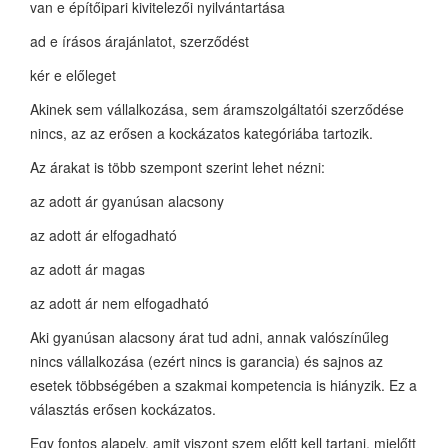
van e építőipari kivitelezői nyilvántartása
ad e írásos árajánlatot, szerződést
kér e előleget
Akinek sem vállalkozása, sem áramszolgáltatói szerződése
nincs, az az erősen a kockázatos kategóriába tartozik.
Az árakat is több szempont szerint lehet nézni:
az adott ár gyanúsan alacsony
az adott ár elfogadható
az adott ár magas
az adott ár nem elfogadható
Aki gyanúsan alacsony árat tud adni, annak valószínűleg
nincs vállalkozása (ezért nincs is garancia) és sajnos az
esetek többségében a szakmai kompetencia is hiányzik. Ez a
választás erősen kockázatos.
Egy fontos alapelv, amit viszont szem előtt kell tartani, mielőtt