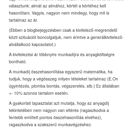
választunk: almát az almához, körtét a körtéhez kell
hasonlítani. Vagyis, nagyon nem mindegy, hogy mit is
tartalmaz az ár.
(Ebben a blogbejegyzésben csak a kivitelező-megrendelő
közti szituációt boncolgatjuk, nem érintve a generálkivitelező-
alvállalkozó kapcsolatot.)
A kivitelezési ár többnyire munkadíjra és anyagköltségre
bontható.
A munkadíj összehasonlítása egyszerű matematika, ha
tudjuk, hogy a végösszeg milyen tételeket tartalmaz (E.On
ügyintézés, plomba bontás, végszerelés, stb.) Ez általában
+- 10% azonos tartalom esetén.
A gyakorlati tapasztalat azt mutatja, hogy az anyagdíj
tekintetében nem nagyon van eltérés (ragaszkodva a
fentebb említett pontos összehasonlítás elvéhez),
ragaszkodva a szakszerű munkavégzéshez.