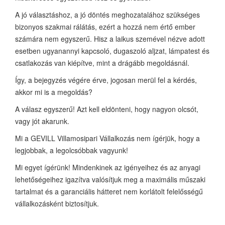
A jó választáshoz, a jó döntés meghozatalához szükséges
bizonyos szakmai rálátás, ezért a hozzá nem értő ember
számára nem egyszerű. Hisz a laikus szemével nézve adott
esetben ugyanannyi kapcsoló, dugaszoló aljzat, lámpatest és
csatlakozás van kiépítve, mint a drágább megoldásnál.
Így, a bejegyzés végére érve, jogosan merül fel a kérdés,
akkor mi is a megoldás?
A válasz egyszerű! Azt kell eldönteni, hogy nagyon olcsót,
vagy jót akarunk.
Mi a GEVILL Villamosipari Vállalkozás nem ígérjük, hogy a
legjobbak, a legolcsóbbak vagyunk!
Mi egyet ígérünk! Mindenkinek az igényeihez és az anyagi
lehetőségeihez igazítva valósítjuk meg a maximális műszaki
tartalmat és a garanciális hátteret nem korlátolt felelősségű
vállalkozásként biztosítjuk.