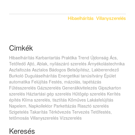
Hibaelhárítás
Villanyszerelés
Cimkék
Hibaelhárítás
Karbantartás
Praktika
Trend
Újdonság
Ács,
Tetőfedő
Ajtó, Ablak, nyílászáró szerelés
Árnyékolástechnika
Aszfaltozás
Asztalos
Bádogos
Belsőpítész, Lakberendező
Burkoló
Duguláselhárítás
Energetikai tanúsítvány
Épület
automatika
Felújítás
Festés, mázolás, tapétázás
Fűtésszerelés
Gázszerelés
Generálkivitelezés
Gipszkarton
szerelés
Háztartási gép szerelés
Hűtőgép szerelés
Kerítés
építés
Klíma szerelés, tisztítás
Kőműves
Lakásfelújítás
Napelem, Napkollektor
Parkettázás
Riasztó szerelés
Szigetelés
Takarítás
Térkövezés
Tervezés
Tetőfestés,
tetőmosás
Villanyszerelés
Vízszerelés
Keresés