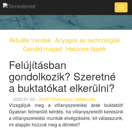
Toggle
naviga
Aktuális trendek
Anyagok és technológiák
Csináld magad
Hasznos tippek
Felújításban
gondolkozik? Szeretné
a buktatókat elkerülni?
2022-01-02
-
Gevill Villamosipari Vállalkozás
Vizsgáljuk meg a villanyszerelési árak buktatóit!
Gyakran felmerülő kérdés, ha villanyszerelőt keresünk
a villanyszerelési munkák elvégzésére, kit válasszunk,
mi alapján hozzuk meg a döntést?