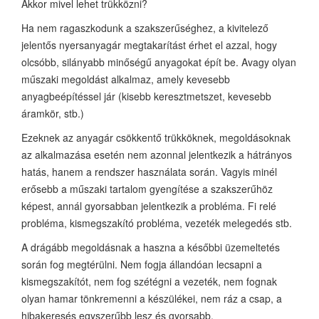
Akkor mivel lehet trükközni?
Ha nem ragaszkodunk a szakszerűséghez, a kivitelező
jelentős nyersanyagár megtakarítást érhet el azzal, hogy
olcsóbb, silányabb minőségű anyagokat épít be. Avagy olyan
műszaki megoldást alkalmaz, amely kevesebb
anyagbeépítéssel jár (kisebb keresztmetszet, kevesebb
áramkör, stb.)
Ezeknek az anyagár csökkentő trükköknek, megoldásoknak
az alkalmazása esetén nem azonnal jelentkezik a hátrányos
hatás, hanem a rendszer használata során. Vagyis minél
erősebb a műszaki tartalom gyengítése a szakszerűhöz
képest, annál gyorsabban jelentkezik a probléma. Fi relé
probléma, kismegszakító probléma, vezeték melegedés stb.
A drágább megoldásnak a haszna a későbbi üzemeltetés
során fog megtérülni. Nem fogja állandóan lecsapni a
kismegszakítót, nem fog szétégni a vezeték, nem fognak
olyan hamar tönkremenni a készülékei, nem ráz a csap, a
hibakeresés egyszerűbb lesz és gyorsabb.