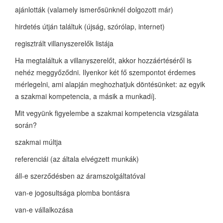
ajánlották (valamely ismerősünknél dolgozott már)
hirdetés útján találtuk (újság, szórólap, internet)
regisztrált villanyszerelők listája
Ha megtaláltuk a villanyszerelőt, akkor hozzáértéséről is
nehéz meggyőződni. Ilyenkor két fő szempontot érdemes
mérlegelni, ami alapján meghozhatjuk döntésünket: az egyik
a szakmai kompetencia, a másik a munkadíj.
Mit vegyünk figyelembe a szakmai kompetencia vizsgálata
során?
szakmai múltja
referenciái (az általa elvégzett munkák)
áll-e szerződésben az áramszolgáltatóval
van-e jogosultsága plomba bontásra
van-e vállalkozása