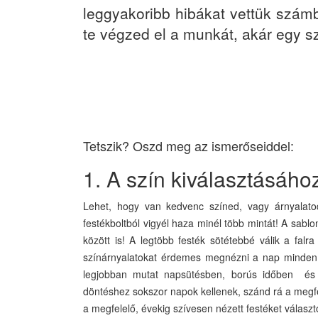
leggyakoribb hibákat vettük szám
te végzed el a munkát, akár egy s
Tetszik? Oszd meg az ismerőseiddel:
1. A szín kiválasztásához
Lehet, hogy van kedvenc színed, vagy árnyalato
festékboltból vigyél haza minél több mintát! A sabl
között is! A legtöbb festék sötétebbé válik a falr
színárnyalatokat érdemes megnézni a nap minden 
legjobban mutat napsütésben, borús időben és 
döntéshez sokszor napok kellenek, szánd rá a megfe
a megfelelő, évekig szívesen nézett festéket válasz