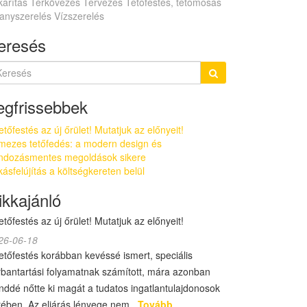
karítás
Térkövezés
Tervezés
Tetőfestés, tetőmosás
lanyszerelés
Vízszerelés
eresés
egfrissebbek
etőfestés az új őrület! Mutatjuk az előnyeit!
mezes tetőfedés: a modern design és
ndozásmentes megoldások sikere
ásfelújítás a költségkereten belül
ikkajánló
etőfestés az új őrület! Mutatjuk az előnyeit!
26-06-18
tetőfestés korábban kevéssé ismert, speciális
rbantartási folyamatnak számított, mára azonban
enddé nőtte ki magát a tudatos ingatlantulajdonosok
rében. Az eljárás lényege nem...
Tovább