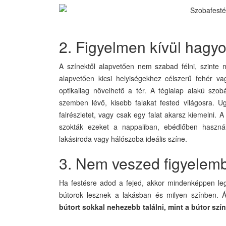
2. Figyelmen kívül hagyo
A színektől alapvetően nem szabad félni, szinte
alapvetően kicsi helyiségekhez célszerű fehér vag
optikailag növelhető a tér. A téglalap alakú szo
szemben lévő, kisebb falakat fested világosra. U
falrészletet, vagy csak egy falat akarsz kiemelni. 
szokták ezeket a nappaliban, ebédlőben haszná
lakásiroda vagy hálószoba ideális színe.
3. Nem veszed figyelemb
Ha festésre adod a fejed, akkor mindenképpen leg
bútorok lesznek a lakásban és milyen színben.
bútort sokkal nehezebb találni, mint a bútor szín