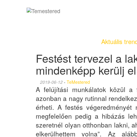
Aktuális tren
Festést tervezel a l
mindenképp kerülj el
2019-06-12
-
TeMestered
A felújítási munkálatok közül a
azonban a nagy rutinnal rendelke
érheti. A festés végeredményét 
megfelelően pedig a hibázás le
szeretnél olyan otthonban lakni, a
elkerülhettem volna”. Az aláb