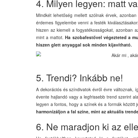
4. Milyen legyen: matt v
Mindkét lehetőség mellett szólnak érvek, azonban 
érdemes figyelembe venni a festék kiválasztásakor
hiszen az kiemeli a fogyatékosságokat, azonban az 
mint a mattot.
Ha szobafestővel végezteted a mu
hiszen glett anyaggal sok minden kijavítható.
5. Trendi? Inkább ne!
A dekorációs és színdivatok évről évre változnak, í
évente hajlandó vagy a legfrissebb trend szerint al
legyen a fontos, hogy a színek és a formák között
harmonizáljon a fal színe, mint az aktuális trend
6. Ne maradjon ki az ell