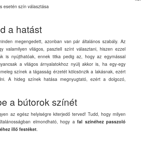
d a hatást
 minden megengedett, azonban van pár általános szabály. Az
y valamilyen világos, pasztell színt választani, hiszen ezzel
bák is nyújthatóak, ennek titka pedig az, hogy az egymással
gyancsak a világos árnyalatokhoz nyúlj akkor is, ha egy-egy
A meleg színek a tágasság érzetét kölcsönzik a lakásnak, ezért
lni. A hideg színek hatása megnyugtató, ezért a dolgozó,
e a bútorok színét
yen az egész helyiségre kiterjedő terved! Tudd, hogy milyen
 Általánosságban elmondható, hogy a
fal színéhez passzoló
éhez illő festéket
.