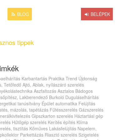
OK
BLOG
MESTER VAGYOK
BELÉPEK
sznos tippek
imkék
baelhárítás
Karbantartás
Praktika
Trend
Újdonság
s, Tetőfedő
Ajtó, Ablak, nyílászáró szerelés
nyékolástechnika
Aszfaltozás
Asztalos
Bádogos
lsőpítész, Lakberendező
Burkoló
Duguláselhárítás
ergetikai tanúsítvány
Épület automatika
Felújítás
stés, mázolás, tapétázás
Fűtésszerelés
Gázszerelés
nerálkivitelezés
Gipszkarton szerelés
Háztartási gép
erelés
Hűtőgép szerelés
Kerítés építés
Klíma
relés, tisztítás
Kőműves
Lakásfelújítás
Napelem,
pkollektor
Parkettázás
Riasztó szerelés
Szigetelés