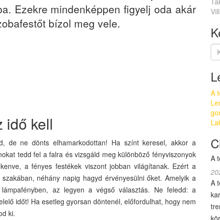
Ta
ba. Ezekre mindenképpen figyelj oda akár
Vil
zobafestőt bízol meg vele.
K
L
A t
Le
go
 idő kell
Lak
C
d, de ne dönts elhamarkodottan! Ha színt keresel, akkor a
onokat tedd fel a falra és vizsgáld meg különböző fényviszonyok
A t
a kenve, a fényes festékek viszont jobban világítanak. Ezért a
20
szakában, néhány napig hagyd érvényesülni őket. Amelyik a
A 
lámpafényben, az legyen a végső választás. Ne feledd: a
ka
lelő időt! Ha esetleg gyorsan döntenél, előfordulhat, hogy nem
tr
tod ki.
kö