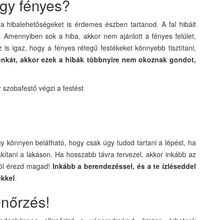
agy fényes?
a hibalehetőségeket is érdemes észben tartanod. A fal hibáit
. Amennyiben sok a hiba, akkor nem ajánlott a fényes felület,
is igaz, hogy a fényes rétegű festékeket könnyebb tisztítani,
nkát, akkor ezek a hibák többnyire nem okoznak gondot,
gy könnyen belátható, hogy csak úgy tudod tartani a lépést, ha
akítani a lakáson. Ha hosszabb távra tervezel, akkor inkább az
 jól érezd magad!
Inkább a berendezéssel, és a te ízléseddel
ekkel
.
enőrzés!