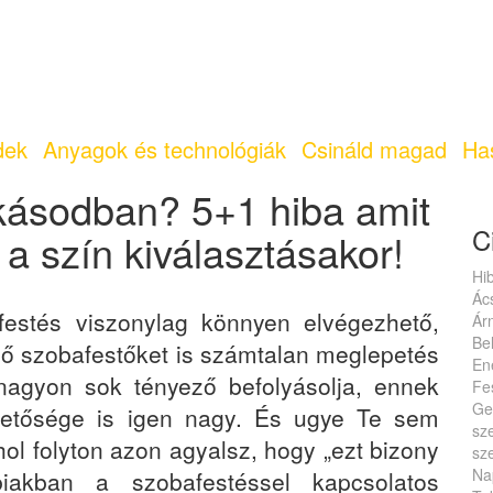
KERESEK
MUNKÁT AD
dek
Anyagok és technológiák
Csináld magad
Ha
akásodban? 5+1 hiba amit
C
 a szín kiválasztásakor!
Hi
Ác
 festés viszonylag könnyen elvégezhető,
Ár
Be
ző szobafestőket is számtalan meglepetés
En
nagyon sok tényező befolyásolja, ennek
Fe
Ge
hetősége is igen nagy. És ugye Te sem
sz
hol folyton azon agyalsz, hogy „ezt bizony
sze
Na
biakban a szobafestéssel kapcsolatos