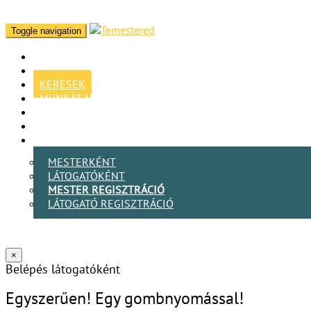
Toggle navigation
KERESEK
MUNKÁT ADOK
BLOG
MESTER VAGYOK
BELÉPEK
MESTERKÉNT
LÁTOGATÓKÉNT
MESTER REGISZTRÁCIÓ
LÁTOGATÓ REGISZTRÁCIÓ
×
Belépés látogatóként
Egyszerűen! Egy gombnyomással!