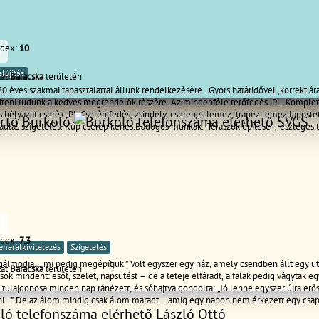
ndex:
10
0
elújítás
kát
Baracska
területén
 èves szakmai tapasztalattal állunk rendelkezèsère . Gyors határidővel ,korrekt ára
teni tudunk a kedves megrendelők rèszère. Az mindenfèle tetőfedès. Pl. Komplet
es hèlyazat cserèk. Pl. Cserèp fedès, zsindely, cserepes lemez, trapèz lemez,laposte
SVGS
padlás szigetelès. Kúp cserèp kenès.Bádogos munkák. Teraszok èpítèse ,rèszleges t
 károk elhárítása. Legyen az kicsi vagy nagy meló, mi segítünk. Amiben mèg állunk
ère. Az mindenfèle kőműves munkák. Pl.: Falazás,betonozás, vakolás, hőszigetelès
 kerítès èpítès, kèmènyek javítása ,bontása, èpítèse. Hívjanak bizalommal . Tel. 0
zilagyigeneralepito@gmail.com
0
ndex:
7.3
enerálkivitelezés
Szigetelés
álmodja… mi pedig megépítjük.” Volt egyszer egy ház, amely csendben állt egy u
kát
Baracska
területén
ok mindent: esőt, szelet, napsütést – de a teteje elfáradt, a falak pedig vágytak eg
 tulajdonosa minden nap ránézett, és sóhajtva gondolta: „Jó lenne egyszer újra erő
ni…” De az álom mindig csak álom maradt… amíg egy napon nem érkezett egy csap
László Ottó
gni a szerszámot. Mi voltunk azok. Mi vagyunk azok, akik elé teszik a létrát, felme