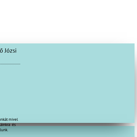
Józsi
unkát mivel
káinkra és
lunk.