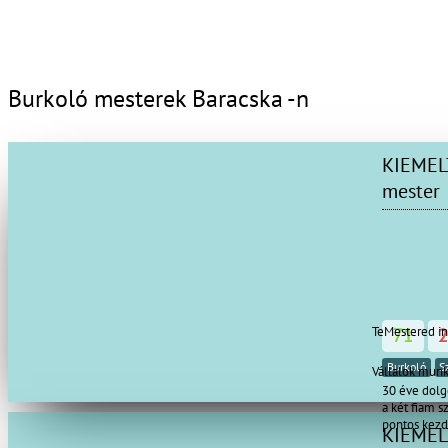
Burkoló mesterek Baracska -n
KIEME
mester
TeMestered i
71
Burkoló
S
Vállalok mun
30 éve dolg
a két fiam 
pontos kezd
KIEME