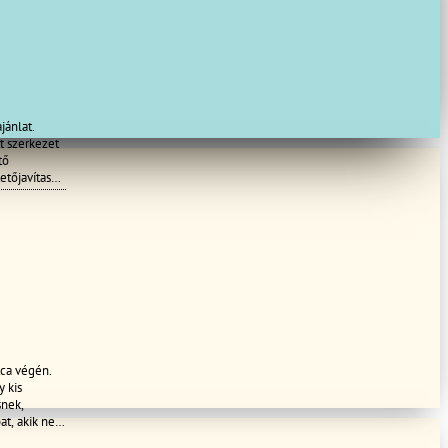
jánlat.
t szerkezet
tő
etőjavítas
 ,
6209957449.
tca végén.
y kis
snek,
at, akik nem
nnek a