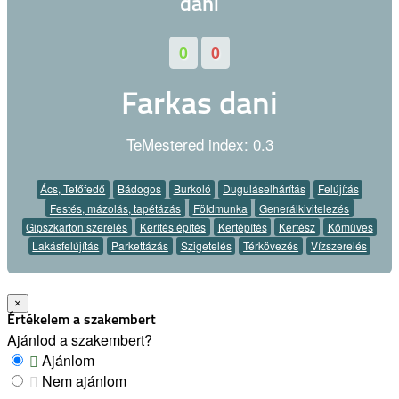
0
0
Farkas dani
TeMestered index: 0.3
Ács, Tetőfedő
Bádogos
Burkoló
Duguláselhárítás
Felújítás
Festés, mázolás, tapétázás
Földmunka
Generálkivitelezés
Gipszkarton szerelés
Kerítés építés
Kertépítés
Kertész
Kőműves
Lakásfelújítás
Parkettázás
Szigetelés
Térkövezés
Vízszerelés
×
Értékelem a szakembert
Ajánlod a szakembert?
Ajánlom
Nem ajánlom