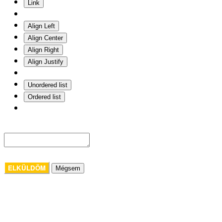
Link
Align Left
Align Center
Align Right
Align Justify
Unordered list
Ordered list
ELKÜLDÖM
Mégsem