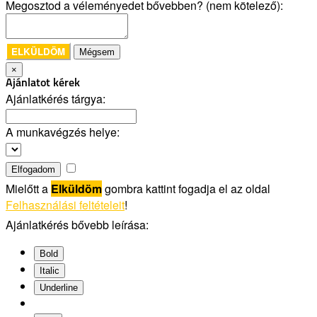
Megosztod a véleményedet bővebben? (nem kötelező):
ELKÜLDÖM
Mégsem
×
Ajánlatot kérek
Ajánlatkérés tárgya:
A munkavégzés helye:
Elfogadom
Mielőtt a
Elküldöm
gombra kattint fogadja el az oldal
Felhasználási feltételeit
!
Ajánlatkérés bővebb leírása:
Bold
Italic
Underline