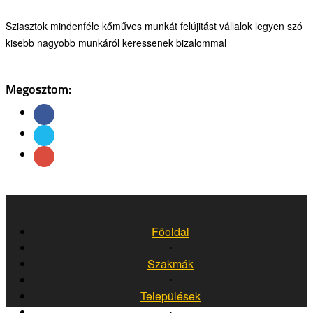
Sziasztok mindenféle kőműves munkát felújitást vállalok legyen szó
kisebb nagyobb munkáról keressenek bizalommal
Megosztom:
Főoldal
⋅
Szakmák
⋅
Települések
⋅