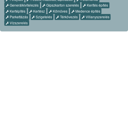
Generálkivitelezés
Gipszkarton szerelés
Kerítés építés
Kertépítés
Kertész
Kőműves
Medence építés
Parkettázás
Szigetelés
Térkövezés
Villanyszerelés
Vízszerelés