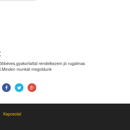
:
öbbéves,gyakorlattal rendelkezem.jó rugalmas
al.Minden munkát megoldunk
Kapcsolat