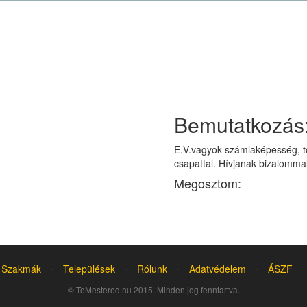
Bemutatkozás
E.V.vagyok számlaképesség, t
csapattal. Hívjanak bizalomm
Megosztom:
Szakmák
⋅
Települések
⋅
Rólunk
⋅
Adatvédelem
⋅
ÁSZF
⋅
© TeMestered.hu 2015. Minden jog fenntartva.