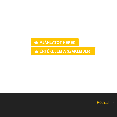
AJÁNLATOT KÉREK
ÉRTÉKELEM A SZAKEMBERT
Főoldal
⋅