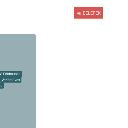
OK
BLOG
MESTER VAGYOK
BELÉPEK
Földmunka
Kőműves
és