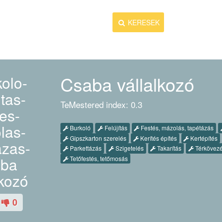
KERESEK
MUNKÁT AD
Csaba vállalkozó
TeMestered index: 0.3
Burkoló
Felújítás
Festés, mázolás, tapétázás
Gipszkarton szerelés
Kerítés építés
Kertépítés
Parkettázás
Szigetelés
Takarítás
Térkövez
Tetőfestés, tetőmosás
0