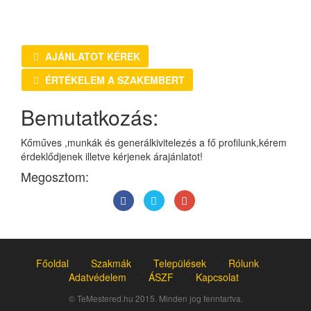
AJÁNLATOT KÉREK
ÉRTÉKELEM A SZAKEMBERT
Bemutatkozás:
Kőműves ,munkák és generálkivitelezés a fő profilunk,kérem
érdeklődjenek illetve kérjenek árajánlatot!
Megosztom:
Főoldal
⋅
Szakmák
⋅
Települések
⋅
Rólunk
⋅
Adatvédelem
⋅
ÁSZF
⋅
Kapcsolat
© TeMestered.hu 2015. Minden jog fenntartva.