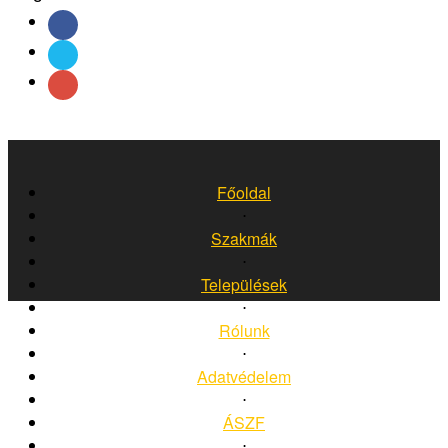
Főoldal
⋅
Szakmák
⋅
Települések
⋅
Rólunk
⋅
Adatvédelem
⋅
ÁSZF
⋅