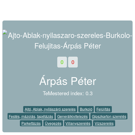
0
0
Árpás Péter
TeMestered index: 0.3
Ajtó, Ablak, nyílászáró szerelés
Burkoló
Felújítás
Festés, mázolás, tapétázás
Generálkivitelezés
Gipszkarton szerelés
Parkettázás
Üvegezés
Villanyszerelés
Vízszerelés