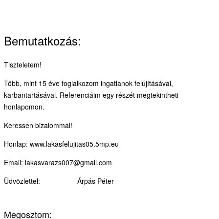
Bemutatkozás:
Tiszteletem!
Több, mint 15 éve foglalkozom ingatlanok felújításával,
karbantartásával. Referenciáim egy részét megtekintheti
honlapomon.
Keressen bizalommal!
Honlap: www.lakasfelujitas05.5mp.eu
Email: lakasvarazs007@gmail.com
Üdvözlettel: Árpás Péter
Megosztom: