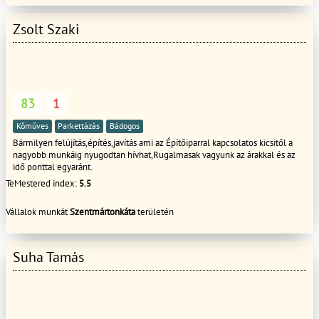
Zsolt Szaki
83
1
Kőműves
Parkettázás
Bádogos
Bármilyen felújítás,építés,javítás ami az Építőiparral kapcsolatos kicsitől a
nagyobb munkáig nyugodtan hívhat,Rugalmasak vagyunk az árakkal és az
idő ponttal egyaránt.
TeMestered index:
5.5
Vállalok munkát
Szentmártonkáta
területén
Suha Tamás