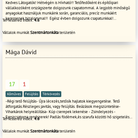
Kedves Látogatók! Hétvégén is Hívható!! Tetőfedőként és építőipari
vállalkozóként országszerte dolgozunk csapatommal. A legjobb minőségű
anyagokat használjuk munkáink során, garanciális, precíz munkáért
keressenek bizalommal!! Egész évben dolgozunk csapatunkkal!
TeMestered index:
4.6
Szezonkezdési ár
Vállalok munkát
Szentmártonkáta
területén
Mága Dávid
17
1
Kőműves
Felújítás
Térkövezés
-Règi tető felújítás- Újra lècezès,tetősík hajlatok kiegyengetèse. Tető
átforgatás.Rèszleges javitás, vagy felújítás. Beázások megszüntetèse-
Viharkárok helyreállítása- Kúp cserepek lekenése - Zsindelyezés -
Ereszcsatorna rendszerek! Padlás födèmek,ès szarufa közötti hő szigetelès.
TeMestered index:
4.6
Lapos tető csapadèk viz elleni szigetelès,társas ház, panel
lakás,sorgarázsok,nyaralók. Kiszállás akkár 24 órán belül! Garanciális
Vállalok munkát
Szentmártonkáta
területén
Kivitelezèsek Hagyományos, és új tetőjavitás,éslkészités kőmüves munkák
stb..kedves megrendelő az építőipari munkákat válalom csapatommal.A