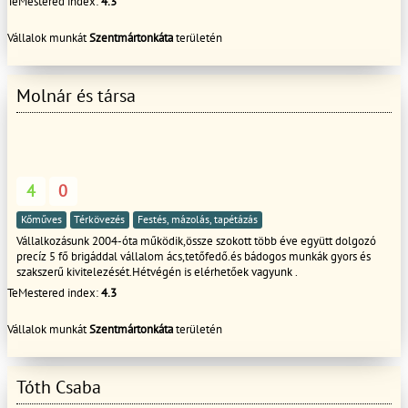
TeMestered index:
4.3
Vállalok munkát
Szentmártonkáta
területén
Molnár és társa
4
0
Kőműves
Térkövezés
Festés, mázolás, tapétázás
Vállalkozásunk 2004-óta működik,össze szokott több éve együtt dolgozó
precíz 5 fő brigáddal vállalom ács,tetőfedő.és bádogos munkák gyors és
szakszerű kivitelezését.Hétvégén is elérhetőek vagyunk .
TeMestered index:
4.3
Vállalok munkát
Szentmártonkáta
területén
Tóth Csaba