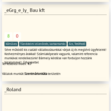
hívható vagy,ha nem tudom felvenni kérem próbálja újra,vagy sms-be
várom a telefonszámot nével,és visszahívom! Tisztelettel: Süveges Miklós
_eGrg_e_ly_ Bau kft
8
0
Kőműves
Tűzvédelmi ellenőrzés, karbantartás
Ács, Tetőfedő
5éve működő kis családi vállalkozásunkkal várjuk új és meglévö ügyfeleink!
Kedvezményes árakkal! Számlaképesek vagyunk, valamint referencia
munkával rendelkezünk! Bármely kérdése van forduljon hozzánk
bizalommal! Üdvozlettel
TeMestered index:
4.7
Vállalok munkát
Szentmártonkáta
területén
_Roland