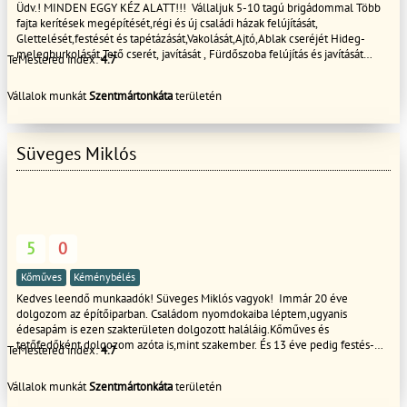
Üdv.! MINDEN EGGY KÉZ ALATT!!! Vállaljuk 5-10 tagú brigádommal Több
fajta kerítések megépítését,régi és új családi házak felújítását,
Glettelését,festését és tapétázását,Vakolását,Ajtó,Ablak cseréjét Hideg-
melegburkolását,Tető cserét, javítását , Fürdőszoba felújítás és javítását
TeMestered index:
4.7
,Penészes falak,Salétromos falak innyektálását.Tovabbá Támfalak építését és
bontását terasz építését és burkolását válaljuk rövid határidőn belül
Vállalok munkát
Szentmártonkáta
területén
dolgozunk GARANCIÁVAL!! Kérem tekintse meg referencia képeinket és ha
tetszik a munkáink akkor hívjon bizalommal
Süveges Miklós
5
0
Kőműves
Kéménybélés
Kedves leendő munkaadók! Süveges Miklós vagyok! Immár 20 éve
dolgozom az építőiparban. Családom nyomdokaiba léptem,ugyanis
édesapám is ezen szakterületen dolgozott haláláig.Kőműves és
tetőfedőként dolgozom azóta is,mint szakember. És 13 éve pedig festés-
TeMestered index:
4.7
mázolás,kerítés épités,és bádogozással bővült a repertoárom. Szakképzet
festőkkel is rendelkezünk! Számlaképes vagyok! 4 fős csapatomból 3
Vállalok munkát
Szentmártonkáta
területén
szakember(én is) és 1 segédmunkással dolgozom! Precíz és megbízható
munkát végzek! (Referenciáim lei Keressenek bizalommal! Bármikor