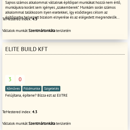
Sajnos számos alkalommal vállalnak építőipari munkákat hozzá nem értő,
munkájukra koránt sem igényes „szakemberek”. Munkám során számos
alkalommal találkozom ilyen esetekkel, így elsődleges célom az
építőiparba helyezett bizalom elnyerése és az elégedett megrendelők
TeMestered index:
4.3
körének bővítése. Ha az alábbi munkák közül bármelyikre szüksége lenne,
hívjon bizalommal és bebizonyítom, hogy vannak még Magyarországon
Vállalok munkát
Szentmártonkáta
területén
lelkiismeretes, megbízható és hozzáértő szakemberek: Hideg-, meleg
burkolásTérkövezésHőszigetelésGipszkartonozás
ELITE BUILD KFT
3
0
Kőműves
Földmunka
Szigetelés
Felújítana, építene? Bízza ezt az ElITRE
TeMestered index:
4.3
Vállalok munkát
Szentmártonkáta
területén