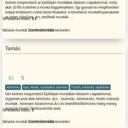
Kedves megrendelő az építőipari munkákat válalom csapatommal, mely
akár 10 főt is kitehet a munka függvényében. Így gyorsan és megfelelően
tudjuk kivitelezni a ránk bízott feladatot. A kővetkező munkafolyamatokat
az lehet: kőműves, ács, tetőfedő munkák .
TeMestered index:
5.1
Ács,tetetőfed,őKőműves,hideg,meleg burkolásFestés TérkővezésStb ststb
lakás felújítás falazás, vakolás, színezés, terasz épités
Vállalok munkát
Szentmártonkáta
területén
tárolók,melléképületek kerítés homlokzati hőszigetelés, hideg-meleg
burkolás, bontás festés térbetonozás gipszkartonozás
ácsmunkák Tetőjavítás akár S.O.Sajtók-ablakok cseréje mindenfele munkák
az épitőiparban
Tamás
85
5
Kőműves
Ajtó, Ablak, nyílászáró szerelés
Festés, mázolás, tapétázás
Üdv kedves megrendelő Építőipari munkákat vállalom csapatommal,
legyenek azok akár kőműves-, ács- , burkolás-, térkövezés-, festés mázolás
munkák . Keressen bizalommal.Ács és tetetőfedőKőműves hideg meleg
burkolás Festés TérkővezésStb ststb
TeMestered index:
5
Vállalok munkát
Szentmártonkáta
területén