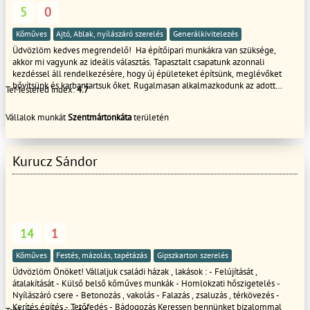
5
0
Kőműves
Ajtó, Ablak, nyílászáró szerelés
Generálkivitelezés
Üdvözlöm kedves megrendelő! Ha építőipari munkákra van szüksége,
akkor mi vagyunk az ideális választás. Tapasztalt csapatunk azonnali
kezdéssel áll rendelkezésère, hogy új épületeket építsünk, meglévőket
bővítsünk és karbantartsuk őket. Rugalmasan alkalmazkodunk az adott
TeMestered index:
4.7
körülményekhez, így biztosítjuk, hogy mindig a legjobb megoldást kínáljuk.
Az építőipari munkáink során mindig az ügyfél elégedettsége az elsődleges
Vállalok munkát
Szentmártonkáta
területén
szempont. A csapatunk kreatív és problémamegoldó képességgel
rendelkezik, így garantáljuk, hogy minden projekt megfeleljen az Ön
igényeinek és elvárásainak. Ha kérdése van, vagy szeretné megrendelni a
szolgáltatásainkat, akkor keressen minket bátran. Mi mindenben a
Kurucz Sándor
segítségére leszünk, hogy biztosítsuk, hogy a munkálatokat a lehető
legjobb minőségben és határidőre teljesítsük.
14
1
Kőműves
Festés, mázolás, tapétázás
Gipszkarton szerelés
Üdvözlöm Önöket! Vállaljuk családi házak , lakások : - Felújítását ,
átalakítását - Külső belső kőműves munkák - Homlokzati hőszigetelés -
Nyílászáró csere - Betonozás , vakolás - Falazás , zsaluzás , térkövezés -
Kerítés építés - Tetőfedés - Bádogozás Keressen bennünket bizalommal