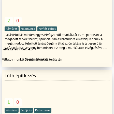
2
0
Kőműves
Földmunka
Kerítés építés
Lakásfelújítás minden egyes elvégzendő munkálatát és mi pontosan, a
megadott tervek szerint, garanciálisan és határidőre elkészítjük önnek a
megálmodott, felújított lakást.Cégünk által az ön lakása is teljesen újjá
varázsolódhat, amennyiben minket bíz meg a munkálatok elvégzésével.
TeMestered index:
4.3
Bizalommal hívjon!
Vállalok munkát
Szentmártonkáta
területén
Tóth építkezés
1
0
Kőműves
Felújítás
Parkettázás