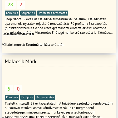
28
2
Kőműves
Szigetelés
Tetőfestés, tetőmosás
Szép Napot. 5 éves kis családi válalkozásunkkal Válalunk, családiházak
apartmanok. nyaralok tejeskörü renoválálását .Fő profilunk Szárazépités
(gipszkartonszerelés )ebbe értve gyémánt fal elötétfalak és fürdöszoba
blokok szigetelését . Vizszerelés 5 rétegű henkó cső szerelést is Kőműves
TeMestered index:
4.8
munkát. Ebbe értve : Homlokzati szigetelést ,falazást betonozást . burkolást
. fürdö tejes renoválását ! tető javitást épitést ! Valamint ,Ajtó és ablak nyílás
Vállalok munkát
Szentmártonkáta
területén
záró cserét' Hívjon bizzalomal a nap bármely szakában . Akár e-mailen is
kérhet ár ajánlatot . 0-24 Köszönöm figyelmed szép napot
Malacsik Márk
5
0
Kőműves
Felújítás
Kerítés építés
Tisztelt cìmzett!! 25 èv tapasztalat !!! A brigàdunk széleskörű rendelkezünk
burkoloval festővel àccsal kőművessel!! Nàlunk a megrendelő
elègedetsège, mìnősègi,preciz, munkavègzès a legfontosabb!!
Amennyiben szakmai kezekre szeretnè bìzni munkàjàt akkor hìvjon