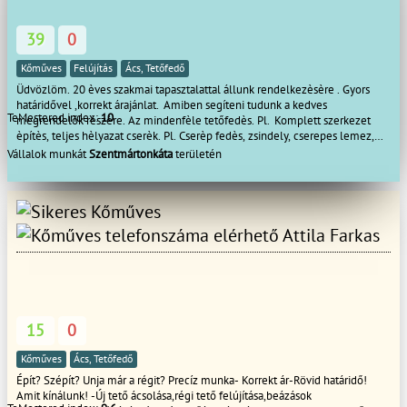
39
0
Kőműves
Felújítás
Ács, Tetőfedő
Üdvözlöm. 20 èves szakmai tapasztalattal állunk rendelkezèsère . Gyors
határidővel ,korrekt árajánlat. Amiben segíteni tudunk a kedves
TeMestered index:
10
megrendelők rèszère. Az mindenfèle tetőfedès. Pl. Komplett szerkezet
èpítès, teljes hèlyazat cserèk. Pl. Cserèp fedès, zsindely, cserepes lemez,
trapèz lemez,lapostető szigetelès,padlás szigetelès. Kúp cserèp
Vállalok munkát
Szentmártonkáta
területén
kenès.Bádogos munkák. Teraszok èpítèse ,rèszleges tetőjavítas ,vihar utáni
károk elhárítása. Legyen az kicsi vagy nagy meló, mi segítünk. Amiben mèg
állunk rendelkezèsère. Az mindenfèle kőműves munkák. Pl.:
Falazás,betonozás, vakolás, hőszigetelès , tèrkövezès , kerítès èpítès,
kèmènyek javítása ,bontása, èpítèse. Hívjanak bizalommal . Tel.
Attila Farkas
06209957449. E-mail. : szilagyigeneralepito@gmail.com
15
0
Kőműves
Ács, Tetőfedő
Épít? Szépít? Unja már a régit? Precíz munka- Korrekt ár-Rövid határidő!
Amit kínálunk! -Új tető ácsolása,régi tető felújítása,beázások