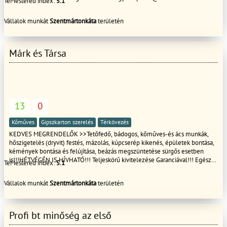
TeMestered index:
5.1
Vállalok munkát
Szentmártonkáta
területén
Márk és Társa
13
0
Kőműves
Gipszkarton szerelés
Térkövezés
KEDVES MEGRENDELŐK >>Tetőfedő, bádogos, kőműves-és ács munkák,
hőszigetelés (dryvit) festés, mázolás, kúpcserép kikenés, épületek bontása,
kémények bontása és felújítása, beázás megszüntetése sürgős esetben
is!!!HÉTVÉGÉN IS HÍVHATÓ!!! Teljeskörű kivitelezése Garanciával!!! Egész
TeMestered index:
5.1
évben 20% kedvezmény!!!! ...................................
Vállalok munkát
Szentmártonkáta
területén
Profi bt minőség az első