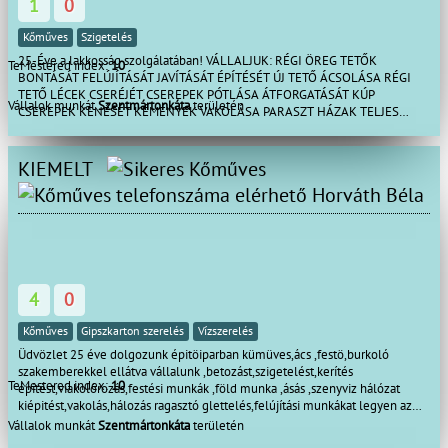
1
0
Kőműves
Szigetelés
25-Éve a lakkosság szolgálatában! VÁLLALJUK: RÉGI ÖREG TETŐK
TeMestered index:
10
BONTÁSÁT FELÚJÍTÁSÁT JAVÍTÁSÁT ÉPÍTÉSÉT ÚJ TETŐ ÁCSOLÁSA RÉGI
TETŐ LÉCEK CSERÉJÉT CSEREPEK PÓTLÁSA ÁTFORGATÁSÁT KÚP
Vállalok munkát
Szentmártonkáta
területén
CSEREPEK KENÉSÉT KÉMÉNYEK VAKOLÁSA PARASZT HÁZAK TELJES
KÖRŰ FELÚJÍTÁSÁT!LAPOS TETŐ SZIGETELÉSE BÁDOGOZÁSA BEÁZÁSOK
MEGSZÜNTETÉSE RÖVID HATÁRIDŐVEL KOMPLETT TETŐKÉSZÍTÉS
VIHARKÁROK ORVOSOLÁSA!(Zsindely tető,Lemez tető,Pala tető Cserép
KIEMELT
tető stb..) SAJÁT REFERENCIA FOTÓK SZEREPELNEK A HÍRDETÉSBEN! 06
Horváth Béla
20 326 5691 email: tetofedo.horvath@gmail.com
4
0
Kőműves
Gipszkarton szerelés
Vízszerelés
Üdvözlet 25 éve dolgozunk épitöiparban kümüves,ács ,festö,burkoló
szakemberekkel ellátva vállalunk ,betozást,szigetelést,kerítés
TeMestered index:
10
építést,viakolórozás,festési munkák ,föld munka ,ásás ,szenyviz hálózat
kiépitést,vakolás,hálozás ragasztó glettelés,felújítási munkákat legyen az
kicsi akár nagy munka rugalmas gyors szakszerü megbízható munkát
Vállalok munkát
Szentmártonkáta
területén
végzünk.Az elvégzett munkákra garanciát vállalunk Hivjon bizalommal akár