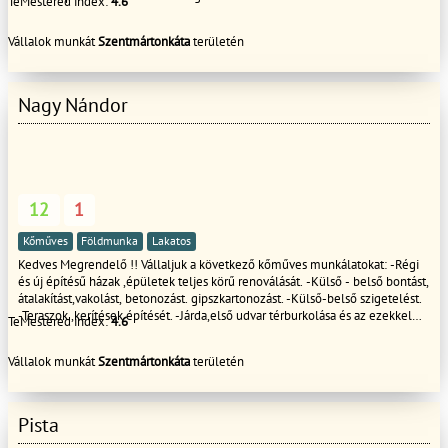
TeMestered index:
4.6
Vállalok munkát
Szentmártonkáta
területén
Nagy Nándor
12
1
Kőműves
Földmunka
Lakatos
Kedves Megrendelő !! Vállaljuk a következő kőműves munkálatokat: -Régi
és új építésű házak ,épületek teljes körű renoválását. -Külső - belső bontást,
átalakítást,vakolást, betonozást. gipszkartonozást. -Külső-belső szigetelést.
-Teraszok ,kerítések építését. -Járda,első udvar térburkolása és az ezekkel
TeMestered index:
4.6
járó szükséges munkálatokat. -Garázsok és egyéb melléképületek építését.
-Pergolák,pavilonok gyártását. - Fűvágás bozott irtást minden féle kerti
Vállalok munkát
Szentmártonkáta
területén
munkát ( fakivágást ,terprendezés, fűmagozást ,gyepesítést) -
Ereszcsatorna takaritást !!!!!!!
Pista