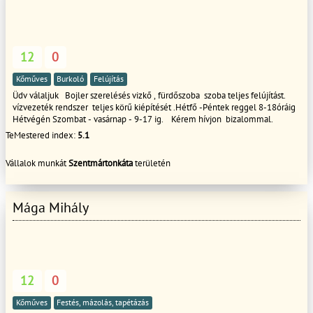
12
0
Kőműves
Burkoló
Felújítás
Üdv válaljuk Bojler szerelésés vizkő , fürdőszoba szoba teljes felújítást.
vízvezeték rendszer teljes körű kiépítését .Hétfő -Péntek reggel 8-18óráig
Hétvégén Szombat - vasárnap - 9-17 ig. Kérem hívjon bizalommal.
TeMestered index:
5.1
Vállalok munkát
Szentmártonkáta
területén
Mága Mihály
12
0
Kőműves
Festés, mázolás, tapétázás