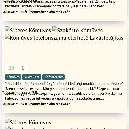
TeMestered index:
9.6
megszüntetése.-Fóliázás,lécezés,tetőátrakás-Vápalemez, Zsindely tető
készítése,javítása - Kémények bontása,helyreállítása -Lapostető
szigetelése-Lakatos munkák kivitelezése!HÍvjon bizalommal! Hétvégén is
Vállalok munkát
Szentmártonkáta
területén
hívható! ÖN MEGÁLMODJA-ÉN MEGVALÓSÍTOM!
Lakásfelújítás
23
1
Kőműves
Földmunka
Fűtésszerelés
"Üdvözlöm régi és leendő ügyfeleimet! Minőségi munkára lenne szüksége?
Szeretne szép , és tiszta környezetben lenni mihamarabb? Elege van már
TeMestered index:
9.3
abból , hogy a vállalkozója hitegeti nem teljesítik időre amit kért? Akkor ne
habozzon és vegye fel velem a kapcsolatot, ha szobafestésre,
gipszkartonszerelésre , teljeskörű lakásfelújításra van szüksége!
Vállalok munkát
Szentmártonkáta
területén
Üdvözlettel Tóth Csaba