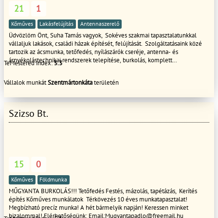
21
1
Kőműves
Lakásfelújítás
Antennaszerelő
Üdvözlöm Önt, Suha Tamás vagyok, Sokéves szakmai tapasztalatunkkal
vállaljuk lakások, családi házak építését, felújítását. Szolgáltatásaink közé
tartozik az ácsmunka, tetőfedés, nyílászárók cseréje, antenna- és
árnyékolástechnikai rendszerek telepítése, burkolás, komplett
TeMestered index:
5.3
generálkivitelezés, kerítéseink építése, kőműves munkáink, lakásfelújítás,
parkettázás, szigetelési munkák, takarítás, térkövezés, valamint a tetőfestés
Vállalok munkát
Szentmártonkáta
területén
és -mosás. Biztos kézzel, megbízhatóan!
Szizso Bt.
15
0
Kőműves
Földmunka
MŰGYANTA BURKOLÁS!!! Tetőfedés Festés, mázolás, tapétázás, Kerítés
építés Kőműves munkálatok Térkövezés 10 éves munkatapasztalat!
Megbízható precíz munka! A hét bármelyik napján! Keressen minket
bizalommal! Elérhetőségünk: Email:Mugyantapadlo@freemail.hu