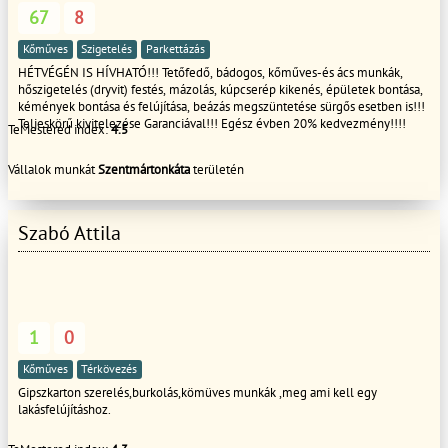
67
8
Kőműves
Szigetelés
Parkettázás
HÉTVÉGÉN IS HÍVHATÓ!!! Tetőfedő, bádogos, kőműves-és ács munkák,
hőszigetelés (dryvit) festés, mázolás, kúpcserép kikenés, épületek bontása,
kémények bontása és felújítása, beázás megszüntetése sürgős esetben is!!!
Teljeskörű kivitelezése Garanciával!!! Egész évben 20% kedvezmény!!!!
TeMestered index:
4.5
Vállalok munkát
Szentmártonkáta
területén
Szabó Attila
1
0
Kőműves
Térkövezés
Gipszkarton szerelés,burkolás,kömüves munkák ,meg ami kell egy
lakásfelújításhoz.