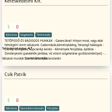
Kereskedelmi Kft.
5
0
Kőműves
Szigetelés
Térkövezés
TETŐFEDŐ ÉS BÁDOGOS MUNKÁK - Garanciával! Hívjon most, vagy akár
hétvégén! Amit vállalunk: Csatornázás,kéménybádog, falszegő bádogok -
TeMestered index:
4.7
Cserép átforgatás, kúpcserép kenés - Kémények felújítása, építése -
Zsindelyezés (palatetők javítása, víz elleni szigetelése gurítózsindellyel) -
Lapostető szigetelése - Hőszigetelés - Kőműves munkák - Betonozás,
Vállalok munkát
Szentmártonkáta
területén
szegélyezés, térkő lerakása Megbízható, alkoholmentes brigád.
Csik Patrik
5
0
Kőműves
Generálkivitelezés
Felújítás