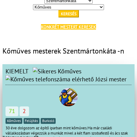
KERESÉS
KONKRÉT MESTERT KERESEK
Kőműves mesterek Szentmártonkáta -n
KIEMELT
Józsi mester
71
2
Kőműves
Felújítás
Burkoló
30 éve dolgozom az építő iparban mint kőmúves.Ma már családi
vállalkozásban végezzük a munkát mivel a két fiam szobafestő és ács szak