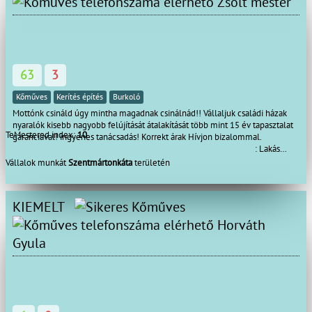
Zsolt mester
szüksége hívjon bátran !!!
63
3
Kőműves
Kerítés építés
Burkoló
Mottónk csináld úgy mintha magadnak csinálnád!! Vállaljuk családi házak
nyaralók kisebb nagyobb felújítását átalakítását több mint 15 év tapasztalat
TeMestered index:
10
garanciával! ingyenes tanácsadás! Korrekt árak Hívjon bizalommal.
: Lakás
felújítás : Szinezés.
Vállalok munkát
Szentmártonkáta
területén
: Ácsmunkák. : Tetőjavítás akár
azonnal S.O.S. : Teraszépítés.
: Kerítés. : Tárolók,melléképületek.
KIEMELT
: Bontás. :
Térbetonozás. : Hideg-Meleg burkolás.
Horváth
: Festés-mázolás. :
Gyula
Gipszkartonozás. : Ajtó-Ablak cseréje.
: Térkövezés.
Megbízhatóság-Precizitás-Minőség ha ezt keresi hívjon
bátran!!!!