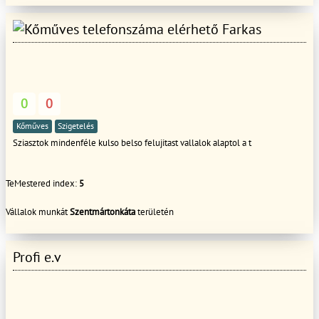
Farkas
0
0
Kőműves
Szigetelés
Sziasztok mindenféle kulso belso felujitast vallalok alaptol a t
TeMestered index:
5
Vállalok munkát
Szentmártonkáta
területén
Profi e.v