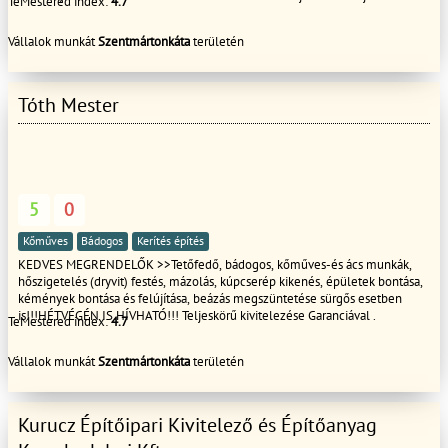
TeMestered index:
4.7
bizalomal!!
Vállalok munkát
Szentmártonkáta
területén
Tóth Mester
5
0
Kőműves
Bádogos
Kerítés építés
KEDVES MEGRENDELŐK >>Tetőfedő, bádogos, kőműves-és ács munkák,
hőszigetelés (dryvit) festés, mázolás, kúpcserép kikenés, épületek bontása,
kémények bontása és felújítása, beázás megszüntetése sürgős esetben
is!!!HÉTVÉGÉN IS HÍVHATÓ!!! Teljeskörű kivitelezése Garanciával .
TeMestered index:
4.7
Vállalok munkát
Szentmártonkáta
területén
Kurucz Építőipari Kivitelező és Építőanyag