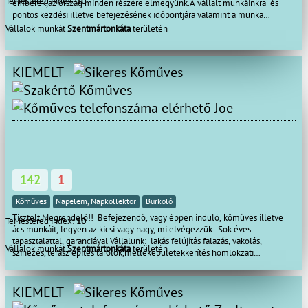
TeMestered index:
10
emberek,az ország minden részére elmegyünk.A vállalt munkáinkra és
pontos kezdési illetve befejezésének időpontjára valamint a munka
minőségére garanciát vállalunk.
Vállalok munkát
Szentmártonkáta
területén
KIEMELT
Joe
142
1
Kőműves
Napelem, Napkollektor
Burkoló
Tisztelt Megrendelő!! Befejezendő, vagy éppen induló, kőműves illetve
TeMestered index:
10
ács munkáit, legyen az kicsi vagy nagy, mi elvégezzük. Sok éves
tapasztalattal, garanciával Vállalunk: lakás felújítás falazás, vakolás,
Vállalok munkát
Szentmártonkáta
területén
színezés, terasz épités tárolók,melléképületekkerítés homlokzati
hőszigetelés, hideg-meleg
burkolás, bontás festés térbetonozás gipszkartonozás ácsmunkák Tetőjavítás
akár S.O.Sajtók-ablakok cseréje mindenfele munkák az
KIEMELT
épitőiparban Megbízhatóság, precizitás, ha gyorsan minőségi munkára van