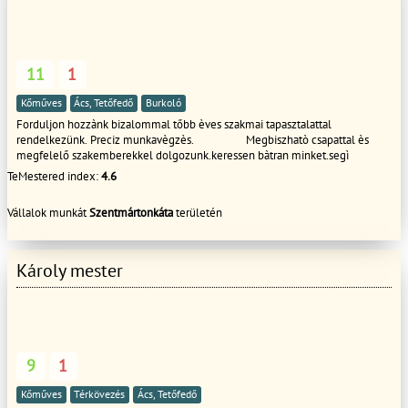
11
1
Kőműves
Ács, Tetőfedő
Burkoló
Forduljon hozzànk bizalommal tőbb èves szakmai tapasztalattal
rendelkezünk. Preciz munkavègzès. Megbiszhatò csapattal ès
megfelelő szakemberekkel dolgozunk.keressen bàtran minket.segì
TeMestered index:
4.6
Vállalok munkát
Szentmártonkáta
területén
Károly mester
9
1
Kőműves
Térkövezés
Ács, Tetőfedő