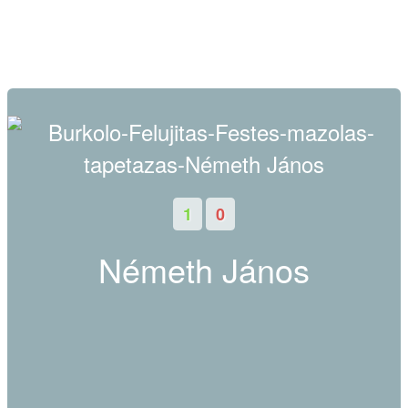
1
0
Németh János