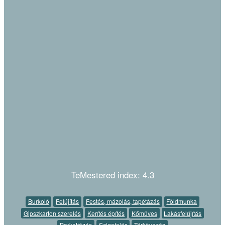
TeMestered index: 4.3
Burkoló
Felújítás
Festés, mázolás, tapétázás
Földmunka
Gipszkarton szerelés
Kerítés építés
Kőműves
Lakásfelújítás
Parkettázás
Szigetelés
Térkövezés