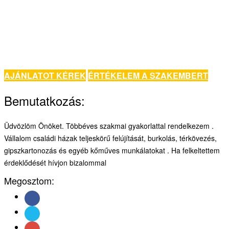
AJÁNLATOT KÉREK
ÉRTÉKELEM A SZAKEMBERT
Bemutatkozás:
Üdvözlöm Önöket. Többéves szakmai gyakorlattal rendelkezem .
Vállalom családi házak teljeskörű felújítását, burkolás, térkövezés,
gipszkartonozás és egyéb kőműves munkálatokat . Ha felkeltettem
érdeklődését hívjon bizalommal
Megosztom: