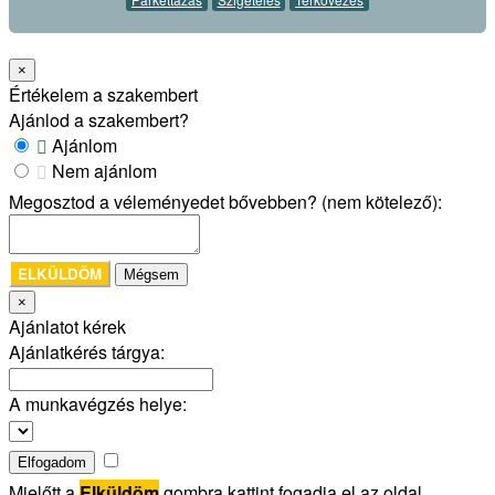
×
Értékelem a szakembert
Ajánlod a szakembert?
Ajánlom
Nem ajánlom
Megosztod a véleményedet bővebben? (nem kötelező):
ELKÜLDÖM
Mégsem
×
Ajánlatot kérek
Ajánlatkérés tárgya:
A munkavégzés helye:
Elfogadom
Mielőtt a
Elküldöm
gombra kattint fogadja el az oldal