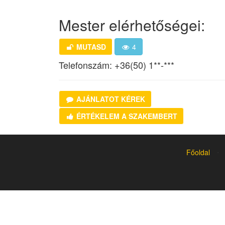
Mester elérhetőségei:
MUTASD
4
Telefonszám:
+36(50) 1**-***
AJÁNLATOT KÉREK
ÉRTÉKELEM A SZAKEMBERT
Főoldal
⋅