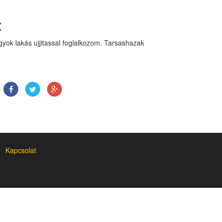
:
yok lakás ujjitassal foglalkozom. Tarsashazak
Kapcsolat