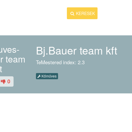
KERESEK
MUNKÁT AD
Bj.Bauer team kft
TeMestered index: 2.3
Kőműves
0