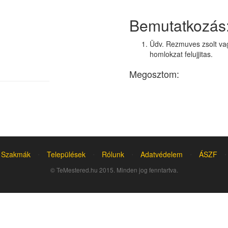
Bemutatkozás
Üdv. Rezmuves zsolt vag
homlokzat felujjitas.
Megosztom:
Szakmák
⋅
Települések
⋅
Rólunk
⋅
Adatvédelem
⋅
ÁSZF
⋅
© TeMestered.hu 2015. Minden jog fenntartva.