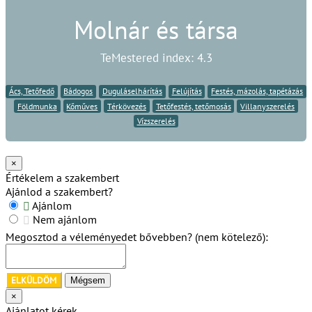
Molnár és társa
TeMestered index: 4.3
Ács, Tetőfedő
Bádogos
Duguláselhárítás
Felújítás
Festés, mázolás, tapétázás
Földmunka
Kőműves
Térkövezés
Tetőfestés, tetőmosás
Villanyszerelés
Vízszerelés
×
Értékelem a szakembert
Ajánlod a szakembert?
Ajánlom
Nem ajánlom
Megosztod a véleményedet bővebben? (nem kötelező):
ELKÜLDÖM
Mégsem
×
Ajánlatot kérek