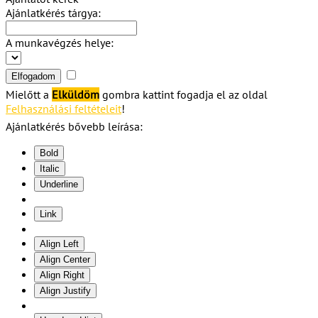
Ajánlatkérés tárgya:
A munkavégzés helye:
Elfogadom
Mielőtt a
Elküldöm
gombra kattint fogadja el az oldal
Felhasználási feltételeit
!
Ajánlatkérés bővebb leírása:
Bold
Italic
Underline
Link
Align Left
Align Center
Align Right
Align Justify