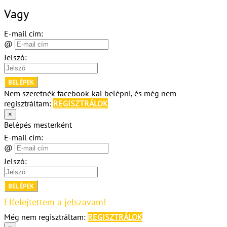
Vagy
E-mail cím:
@
Jelszó:
BELÉPEK
Nem szeretnék facebook-kal belépni, és még nem
regisztráltam:
REGISZTRÁLOK
×
Belépés mesterként
E-mail cím:
@
Jelszó:
BELÉPEK
Elfelejtettem a jelszavam!
Még nem regisztráltam:
REGISZTRÁLOK