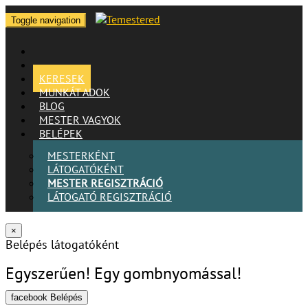
Toggle navigation
KERESEK
MUNKÁT ADOK
BLOG
MESTER VAGYOK
BELÉPEK
MESTERKÉNT
LÁTOGATÓKÉNT
MESTER REGISZTRÁCIÓ
LÁTOGATÓ REGISZTRÁCIÓ
×
Belépés látogatóként
Egyszerűen! Egy gombnyomással!
facebook Belépés