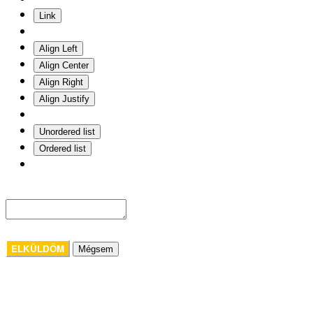
Link
Align Left
Align Center
Align Right
Align Justify
Unordered list
Ordered list
ELKÜLDÖM
Mégsem