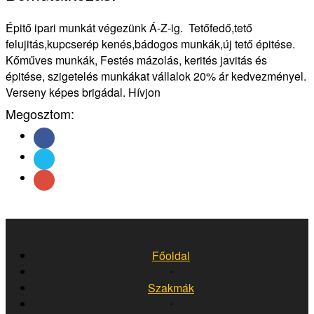
Épitő ipari munkát végezünk Á-Z-ig. Tetőfedő,tető
felujitás,kupcserép kenés,bádogos munkák,új tető épitése.
Kőműves munkák, Festés mázolás, kerités javitás és
épitése, szigetelés munkákat vállalok 20% ár kedvezményel.
Verseny képes brigádal. Hívjon
Megosztom:
Főoldal
⋅
Szakmák
⋅