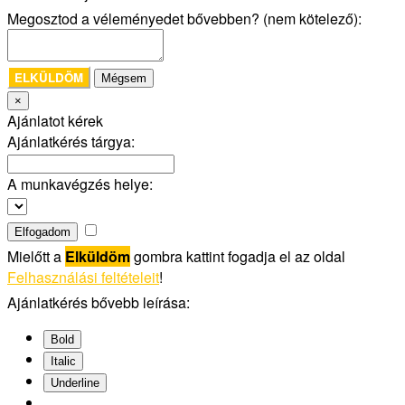
Megosztod a véleményedet bővebben? (nem kötelező):
ELKÜLDÖM
Mégsem
×
Ajánlatot kérek
Ajánlatkérés tárgya:
A munkavégzés helye:
Elfogadom
Mielőtt a
Elküldöm
gombra kattint fogadja el az oldal
Felhasználási feltételeit
!
Ajánlatkérés bővebb leírása:
Bold
Italic
Underline