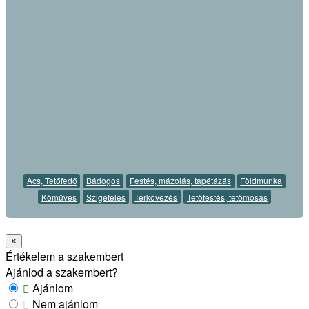
Ács, Tetőfedő
Bádogos
Festés, mázolás, tapétázás
Földmunka
Kőműves
Szigetelés
Térkövezés
Tetőfestés, tetőmosás
×
Értékelem a szakembert
Ajánlod a szakembert?
Ajánlom
Nem ajánlom