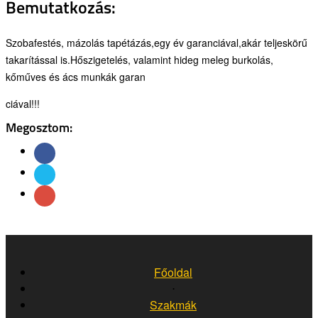
Bemutatkozás:
Szobafestés, mázolás tapétázás,egy év garanciával,akár teljeskörű
takarítással is.Hőszigetelés, valamint hideg meleg burkolás,
kőműves és ács munkák garan
ciával!!!
Megosztom:
Főoldal
⋅
Szakmák