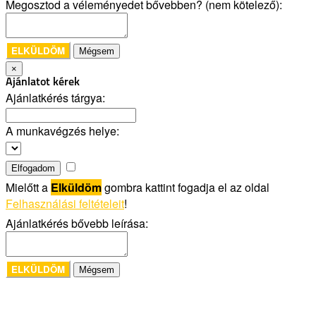
Megosztod a véleményedet bővebben? (nem kötelező):
ELKÜLDÖM
Mégsem
×
Ajánlatot kérek
Ajánlatkérés tárgya:
A munkavégzés helye:
Elfogadom
Mielőtt a
Elküldöm
gombra kattint fogadja el az oldal
Felhasználási feltételeit
!
Ajánlatkérés bővebb leírása:
ELKÜLDÖM
Mégsem