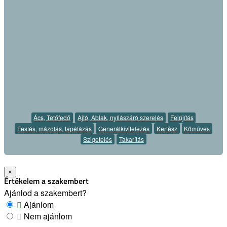
Ács, Tetőfedő
Ajtó, Ablak, nyílászáró szerelés
Felújítás
Festés, mázolás, tapétázás
Generálkivitelezés
Kertész
Kőműves
Szigetelés
Takarítás
×
Értékelem a szakembert
Ajánlod a szakembert?
Ajánlom
Nem ajánlom