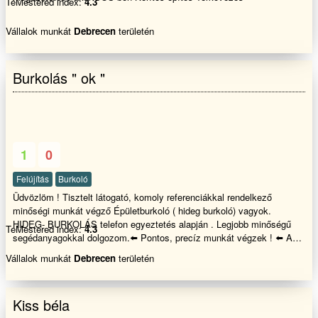
TeMestered index:
4.3
Vállalok munkát
Debrecen
területén
Burkolás " ok "
1
0
Felújítás
Burkoló
Üdvözlöm ! Tisztelt látogató, komoly referenciákkal rendelkező
minőségi munkát végző Épületburkoló ( hideg burkoló) vagyok.
HIDEG- BURKOLÁS telefon egyeztetés alapján . Legjobb minőségű
TeMestered index:
4.3
segédanyagokkal dolgozom.⬅️ Pontos, precíz munkát végzek ! ⬅️ Az
elvégzett munka szépségét, látványát lényegesen befolyásolhatja, a
Vállalok munkát
Debrecen
területén
meglévő felület és aljzat adottsága. Két egyforma munka nincs, az
árak meghatározásánál több szempont is lényeges: elsősorban a
felület nagysága, milyen igénybevételnek van kitéve a burkolólapok
Kiss béla
nagysága, és egyéb befolyásoló tényező . Jól tudom a felelősségteljes