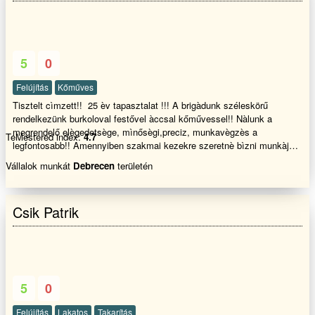
5
0
Felújítás
Kőműves
Tisztelt cìmzett!! 25 èv tapasztalat !!! A brigàdunk széleskörű
rendelkezünk burkoloval festővel àccsal kőművessel!! Nàlunk a
megrendelő elègedetsège, mìnősègi,preciz, munkavègzès a
TeMestered index:
4.7
legfontosabb!! Amennyiben szakmai kezekre szeretnè bìzni munkàjàt
akkor hìvjon bizalomal!!
Vállalok munkát
Debrecen
területén
Csik Patrik
5
0
Felújítás
Lakatos
Takarítás