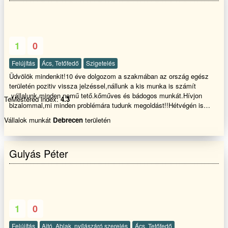
1
0
Felújítás
Ács, Tetőfedő
Szigetelés
Üdvölök mindenkit!10 éve dolgozom a szakmában az ország egész
területén pozitiv vissza jelzéssel,nállunk a kis munka is számít
,vállalunk minden nemű tető.kőműves és bádogos munkát.Hívjon
TeMestered index:
4.3
bizalommal,mi minden problémára tudunk megoldást!!Hétvégén is
hívható!!!
Vállalok munkát
Debrecen
területén
Gulyás Péter
1
0
Felújítás
Ajtó, Ablak, nyílászáró szerelés
Ács, Tetőfedő