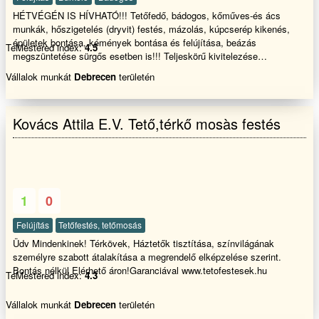
HÉTVÉGÉN IS HÍVHATÓ!!! Tetőfedő, bádogos, kőműves-és ács
munkák, hőszigetelés (dryvit) festés, mázolás, kúpcserép kikenés,
épületek bontása, kémények bontása és felújítása, beázás
TeMestered index:
4.5
megszüntetése sürgős esetben is!!! Teljeskörű kivitelezése
Garanciával!!! Egész évben 20% kedvezmény!!!!
Vállalok munkát
Debrecen
területén
Kovács Attila E.V. Tető,térkő mosàs festés
1
0
Felújítás
Tetőfestés, tetőmosás
Üdv Mindenkinek! Térkövek, Háztetők tisztítása, színvilágának
személyre szabott átalakítása a megrendelő elképzelése szerint.
Bontás nélkül Elérhető áron!Garanciával www.tetofestesek.hu
TeMestered index:
4.3
Vállalok munkát
Debrecen
területén