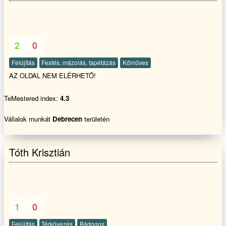
munka kivitelezéséhez fontos a kreativitás, de elengedhetetlenül
szükséges a jól megválasztott burkolóanyagok minősége.✔️ Vállalási
terület : Budapest peremkerületeiben és annak 30 km környéken. Pl :(
Maglód, Ecser , Gyömrő , Pécel , Isaszeg , Gödöllő , Veresegyház ... )
2
0
Felújítás
Festés, mázolás, tapétázás
Kőműves
AZ OLDAL NEM ELÉRHETŐ!
TeMestered index:
4.3
Vállalok munkát
Debrecen
területén
Tóth Krisztián
1
0
Felújítás
Térkövezés
Bádogos