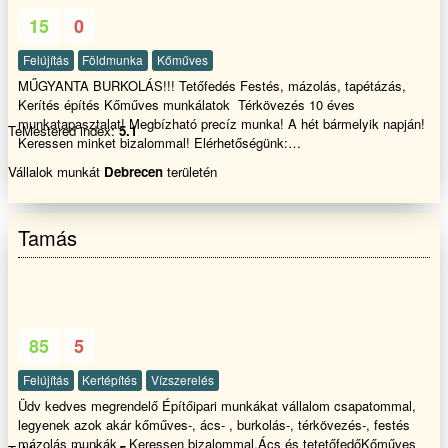
15
0
Felújítás
Földmunka
Kőműves
MŰGYANTA BURKOLÁS!!! Tetőfedés Festés, mázolás, tapétázás,
Kerítés építés Kőműves munkálatok Térkövezés 10 éves
munkatapasztalat! Megbízható precíz munka! A hét bármelyik napján!
TeMestered index:
5.1
Keressen minket bizalommal! Elérhetőségünk:
Email:Mugyantapadlo@freemail.hu
Vállalok munkát
Debrecen
területén
Tamás
85
5
Felújítás
Kertépítés
Vízszerelés
Üdv kedves megrendelő Építőipari munkákat vállalom csapatommal,
legyenek azok akár kőműves-, ács- , burkolás-, térkövezés-, festés
mázolás munkák . Keressen bizalommal.Ács és tetetőfedőKőműves