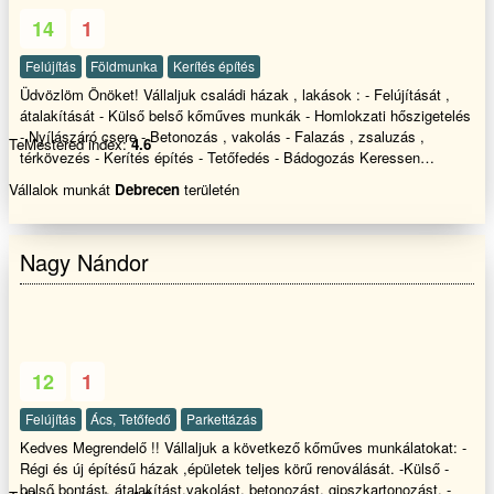
14
1
Felújítás
Földmunka
Kerítés építés
Üdvözlöm Önöket! Vállaljuk családi házak , lakások : - Felújítását ,
átalakítását - Külső belső kőműves munkák - Homlokzati hőszigetelés
- Nyílászáró csere - Betonozás , vakolás - Falazás , zsaluzás ,
TeMestered index:
4.6
térkövezés - Kerítés építés - Tetőfedés - Bádogozás Keressen
bennünket bizalommal
Vállalok munkát
Debrecen
területén
Nagy Nándor
12
1
Felújítás
Ács, Tetőfedő
Parkettázás
Kedves Megrendelő !! Vállaljuk a következő kőműves munkálatokat: -
Régi és új építésű házak ,épületek teljes körű renoválását. -Külső -
belső bontást, átalakítást,vakolást, betonozást. gipszkartonozást. -