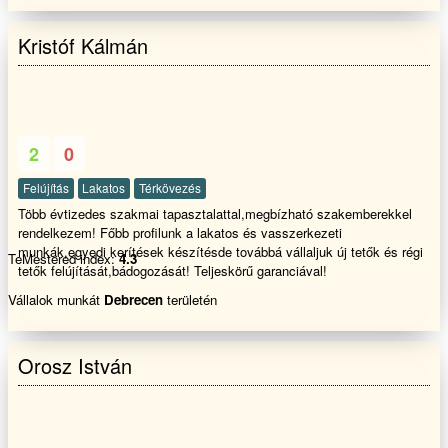
Kristóf Kálmán
2
0
Felújítás
Lakatos
Térkövezés
Több évtizedes szakmai tapasztalattal,megbízható szakemberekkel
rendelkezem! Főbb profilunk a lakatos és vasszerkezeti
munkák,egyedi kerítések készítésde továbbá vállaljuk új tetők és régi
TeMestered index:
4.3
tetők felújítását,bádogozását! Teljeskörű garanciával!
Vállalok munkát
Debrecen
területén
Orosz István