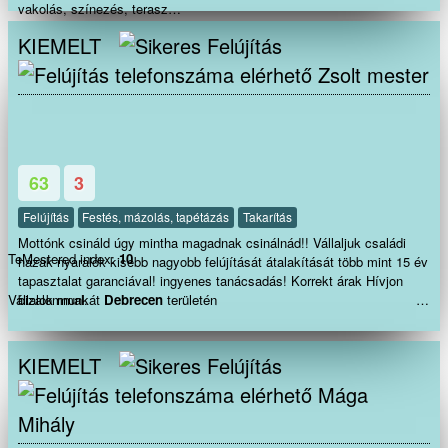
vakolás, színezés, terasz
épités tárolók,melléképületekkerítés homlokzati hőszigetelés, hideg-
KIEMELT
meleg
burkolás, bontás festés térbetonozás gipszkartonozás ácsmunkák Tetőjav
Zsolt mester
akár S.O.Sajtók-ablakok cseréje mindenfele munkák az
épitőiparban Megbízhatóság, precizitás, ha gyorsan minőségi munkára
van szüksége hívjon bátran !!!
63
3
Felújítás
Festés, mázolás, tapétázás
Takarítás
Mottónk csináld úgy mintha magadnak csinálnád!! Vállaljuk családi
TeMestered index:
10
házak nyaralók kisebb nagyobb felújítását átalakítását több mint 15 év
tapasztalat garanciával! ingyenes tanácsadás! Korrekt árak Hívjon
bizalommal.
Vállalok munkát
Debrecen
területén
: Lakás felújítás
: Szinezés.
: Ácsmunkák. : Tetőjavítás
KIEMELT
akár azonnal S.O.S. : Teraszépítés.
Mága
: Kerítés.
: Tárolók,melléképületek. :
Mihály
Bontás. : Térbetonozás.