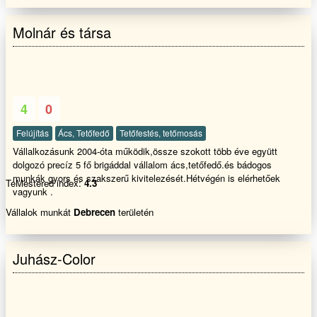
Molnár és társa
4
0
Felújítás
Ács, Tetőfedő
Tetőfestés, tetőmosás
Vállalkozásunk 2004-óta működik,össze szokott több éve együtt
dolgozó precíz 5 fő brigáddal vállalom ács,tetőfedő.és bádogos
munkák gyors és szakszerű kivitelezését.Hétvégén is elérhetőek
TeMestered index:
4.3
vagyunk .
Vállalok munkát
Debrecen
területén
Juhász-Color