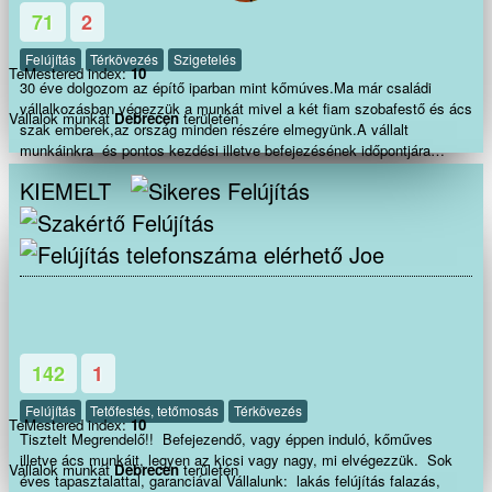
71
2
Felújítás
Térkövezés
Szigetelés
TeMestered index:
10
30 éve dolgozom az építő iparban mint kőmúves.Ma már családi
vállalkozásban végezzük a munkát mivel a két fiam szobafestő és ács
Vállalok munkát
Debrecen
területén
szak emberek,az ország minden részére elmegyünk.A vállalt
munkáinkra és pontos kezdési illetve befejezésének időpontjára
valamint a munka minőségére garanciát vállalunk.
KIEMELT
Joe
142
1
Felújítás
Tetőfestés, tetőmosás
Térkövezés
TeMestered index:
10
Tisztelt Megrendelő!! Befejezendő, vagy éppen induló, kőműves
illetve ács munkáit, legyen az kicsi vagy nagy, mi elvégezzük. Sok
Vállalok munkát
Debrecen
területén
éves tapasztalattal, garanciával Vállalunk: lakás felújítás falazás,