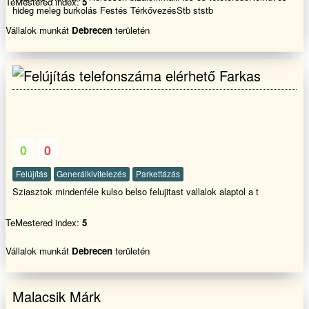
TeMestered index:
5
hideg meleg burkolás Festés TérkővezésStb ststb
Vállalok munkát
Debrecen
területén
Farkas
0
0
Felújítás
Generálkivitelezés
Parkettázás
Sziasztok mindenféle kulso belso felujitast vallalok alaptol a t
TeMestered index:
5
Vállalok munkát
Debrecen
területén
Malacsik Márk