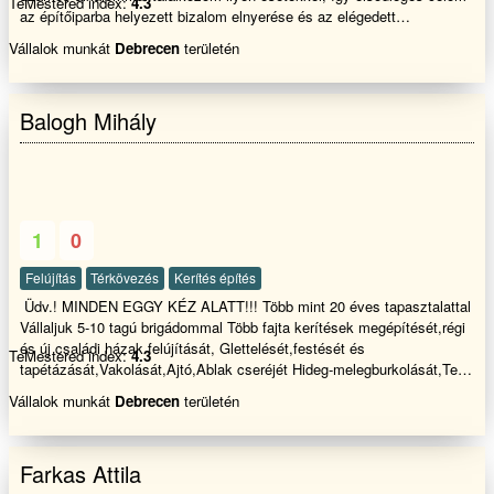
TeMestered index:
4.3
az építőiparba helyezett bizalom elnyerése és az elégedett
megrendelők körének bővítése. Ha az alábbi munkák közül
Vállalok munkát
Debrecen
területén
bármelyikre szüksége lenne, hívjon bizalommal és bebizonyítom, hogy
vannak még Magyarországon lelkiismeretes, megbízható és hozzáértő
szakemberek: Hideg-, meleg
Balogh Mihály
burkolásTérkövezésHőszigetelésGipszkartonozás
1
0
Felújítás
Térkövezés
Kerítés építés
Üdv.! MINDEN EGGY KÉZ ALATT!!! Több mint 20 éves tapasztalattal
Vállaljuk 5-10 tagú brigádommal Több fajta kerítések megépítését,régi
és új családi házak felújítását, Glettelését,festését és
TeMestered index:
4.3
tapétázását,Vakolását,Ajtó,Ablak cseréjét Hideg-melegburkolását,Tető
cserét, javítását , Fürdőszoba felújítás és javítását ,Penészes
Vállalok munkát
Debrecen
területén
falak,Salétromos falak innyektálását.Tovabbá Támfalak építését és
bontását terasz építését és burkolását válaljuk rövid határidőn belül
dolgozunk GARANCIÁVAL!! Kérem tekintse meg referencia képeinket
Farkas Attila
és ha tetszik a munkáink akkor hívjon bizalommal