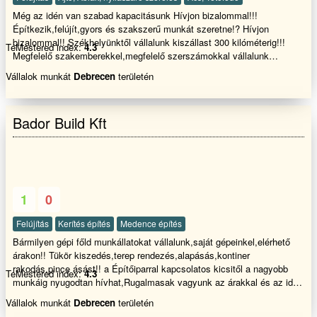
Még az idén van szabad kapacitásunk Hívjon bizalommal!!!
Építkezik,felújít,gyors és szakszerű munkát szeretne!? Hívjon
bizalommal!! Székhelyünktől vállalunk kiszállast 300 kilóméterig!!!
TeMestered index:
4.3
Megfelelő szakemberekkel,megfelelő szerszámokkal vállalunk
kőműves,festő munkákat,Teljes lakásfelújítás belső hőszigetelést, (
Vállalok munkát
Debrecen
területén
Panel és társasházban egyaránt) ,!! Családi házak vagy földszini
lakás, kerítések,támfalak üzlethelyiségek,földszinti
garázsok,lépcsőházak,raktárépületek falai vizesek,áznak!?
Bador Build Kft
Salétromos kivirágzás jelenik meg a felületen,!? Málló vakolat alakul
ki??? Penészesednek a falak,dohos lessz a helyiség és salétromos
falak..Végleges megoldást nyújthat az utólagos
falszigetelés,injektálás. Megsüllyedt,megroppant házak
összehúzatása,vasalt támfalakkal
helyreállítása,dráyvitozás,szinezés,laminált padló lerakását,kerítések
1
0
készítését javítását,és minden fajta betonozási munkát vállalok,
Precíz,igényes és tiszta,gyors és szakszerű munkavégzés hívjon
Felújítás
Kerítés építés
Medence építés
bizalommal!!
Bármilyen gépi főld munkállatokat vállalunk,saját gépeinkel,elérhető
árakon!! Tükör kiszedés,terep rendezés,alapásás,kontiner
rakodás,pince ásást!! a Építőiparral kapcsolatos kicsitől a nagyobb
TeMestered index:
4.3
munkáig nyugodtan hívhat,Rugalmasak vagyunk az árakkal és az idő
ponttal egyaránt. Kérem tekintse meg weboldalunkat
Vállalok munkát
Debrecen
területén