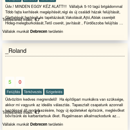
Üdv.! MINDEN EGGY KÉZ ALATT!!! Vállaljuk 5-10 tagú brigádommal
Több fajta kerítések megépítését,régi és új családi házak felújítását,
Glettelését,festését és tapétázását,Vakolását,Ajtó,Ablak cseréjét
TeMestered index:
4.7
Hideg-melegburkolását,Tető cserét, javítását , Fürdőszoba felújítás és
javítását ,Penészes falak,Salétromos falak innyektálását.Tovabbá
Vállalok munkát
Debrecen
területén
Támfalak építését és bontását terasz építését és burkolását válaljuk
rövid határidőn belül dolgozunk GARANCIÁVAL!! Kérem tekintse meg
referencia képeinket és ha tetszik a munkáink akkor hívjon
_Roland
bizalommal
5
0
Felújítás
Térkövezés
Szigetelés
Üdvözlöm kedves megrendelő! Ha építőipari munkákra van szüksége,
akkor mi vagyunk az ideális választás. Tapasztalt csapatunk azonnali
kezdéssel áll rendelkezésère, hogy új épületeket építsünk, meglévőket
TeMestered index:
4.7
bővítsünk és karbantartsuk őket. Rugalmasan alkalmazkodunk az
adott körülményekhez, így biztosítjuk, hogy mindig a legjobb
Vállalok munkát
Debrecen
területén
megoldást kínáljuk. Az építőipari munkáink során mindig az ügyfél