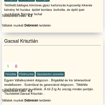
Tetöfedö.bádogos.kömüves.gipsz kartonozás.kupcserép kikenés
kémény fel huzása épület bontása .burkolás..és épitö ipari
munkálatok Bármikor hivhat
TeMestered index:
4.3
Vállalok munkát
Debrecen
területén
Gacsal Krisztián
1
0
Felújítás
Földmunka
Gipszkarton szerelés
Egyéni Vállalkozoként dolgozom . Brigáddal és kis teherautóval
rendelkezem . Számlával és garanciával dolgozom. Többféle
munkafolyamatot is vállalok. Á-tól Z-ig Az ország minden pontján.
TeMestered index:
4.3
Tisztelettel:Gacsal Krisztián .
Vállalok munkát
Debrecen
területén