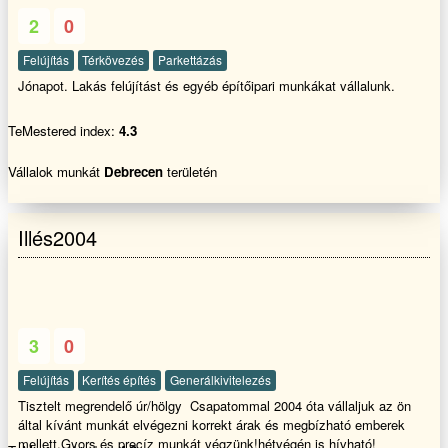
2
0
Felújítás
Térkövezés
Parkettázás
Jónapot. Lakás felújítást és egyéb építőipari munkákat vállalunk.
TeMestered index:
4.3
Vállalok munkát
Debrecen
területén
Illés2004
3
0
Felújítás
Kerítés építés
Generálkivitelezés
Tisztelt megrendelő úr/hölgy Csapatommal 2004 óta vállaljuk az ön
által kívánt munkát elvégezni korrekt árak és megbízható emberek
mellett.Gyors és precíz munkát végzünk!hétvégén is hívható!