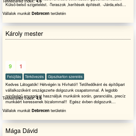
TeMestered index:
4.6
Külső-belső szigetelést. -Teraszok ,kerítések építését. -Járda,első
udvar térburkolása és az ezekkel járó szükséges munkálatokat. -
Vállalok munkát
Debrecen
területén
Garázsok és egyéb melléképületek építését. -Pergolák,pavilonok
gyártását. - Fűvágás bozott irtást minden féle kerti munkát ( fakivágást
,terprendezés, fűmagozást ,gyepesítést) - Ereszcsatorna takaritást
Károly mester
!!!!!!!
9
1
Felújítás
Térkövezés
Gipszkarton szerelés
Kedves Látogatók! Hétvégén is Hívható!! Tetőfedőként és építőipari
vállalkozóként országszerte dolgozunk csapatommal. A legjobb
minőségű anyagokat használjuk munkáink során, garanciális, precíz
TeMestered index:
4.6
munkáért keressenek bizalommal!! Egész évben dolgozunk
csapatunkkal! Szezonkezdési ár
Vállalok munkát
Debrecen
területén
Mága Dávid