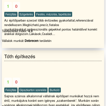
1
0
Felújítás
Szigetelés
Festés, mázolás, tapétázás
Az építőiparban szerzet több évtizedes gyakorlattal,referenciával
rendelkezem.Megbízható,precíz,fiatalos
munkatársakkal,professzionális gépekkel pontos határidővel korrekt
TeMestered index:
4.3
árakkal dolgozom.Lakások,Családi
házak,Társasházak,Középületek,Raktárcsarnokok festését
Vállalok munkát
Debrecen
területén
szigetelését vállalom.Számlaképesen!!! Tevékenységi köreim: -Festés
(kül-és beltérben egyaránt)-Mázolás (fém,fa-felületek )-Lazúrozás-
Tapétázás-Stukkó ragasztás-Nyílás zárók csere utáni javítása-
Tóth építkezés
Gipszkartonozás-Hőszigetelés-Airless festék szórás-Technikai
mázolások ipari közegben Akár alvállalkozóként is Ha az ajánlatommal
sikerült elnyernem a bizalmát, örömmel állok rendelkezésére a
megadott telefonszámon. Hívjon bizalommal és megbeszéljük a
részleteket.
1
0
Felújítás
Gipszkarton szerelés
Burkoló
Sajnos számos alkalommal vállalnak építőipari munkákat hozzá nem
értő, munkájukra koránt sem igényes „szakemberek”. Munkám során
számos alkalommal találkozom ilyen esetekkel, így elsődleges célom