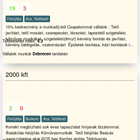
a helyét és elégít ki minden igényt.
19
3
Felújítás
Ács, Tetőfedő
10% kedvezmény a munkadíj-ból Csapatommal vállalok : Tető
javítást, tető mosást, cserepezést, lécezést, lapostető szigetelést,
kőműves munkákat, szigetelést(drivyt) kémény bontás és javítást,
TeMestered index:
4.3
kémény bádogolás, csatornázást Épületek bontása, kézi bontások is.
még sok mást is. Hétvégén is, akár ünnep napokon is HÍVHATÓ
Vállalok munkát
Debrecen
területén
VAGYOK!!!!!
2000 kft
2
0
Felújítás
Burkoló
Ács, Tetőfedő
Korrekt megbízható sok éves tapasztalat hívjanak bizalommal.
Átalakítás-felújítás Kőművesmunkák Tető felújítás Beázás
megszütetése akár SOS ben Kerítes építés Térkövezés