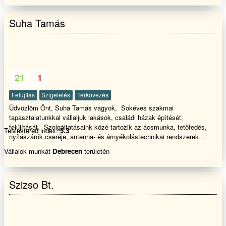
Suha Tamás
21
1
Felújítás
Szigetelés
Térkövezés
Üdvözlöm Önt, Suha Tamás vagyok, Sokéves szakmai
tapasztalatunkkal vállaljuk lakások, családi házak építését,
felújítását. Szolgáltatásaink közé tartozik az ácsmunka, tetőfedés,
TeMestered index:
5.3
nyílászárók cseréje, antenna- és árnyékolástechnikai rendszerek
telepítése, burkolás, komplett generálkivitelezés, kerítéseink építése,
Vállalok munkát
Debrecen
területén
kőműves munkáink, lakásfelújítás, parkettázás, szigetelési munkák,
takarítás, térkövezés, valamint a tetőfestés és -mosás. Biztos
kézzel, megbízhatóan!
Szizso Bt.