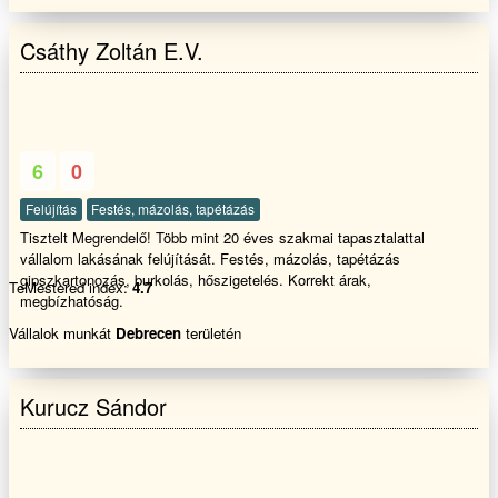
elégedettsége az elsődleges szempont. A csapatunk kreatív és
problémamegoldó képességgel rendelkezik, így garantáljuk, hogy
Csáthy Zoltán E.V.
minden projekt megfeleljen az Ön igényeinek és elvárásainak. Ha
kérdése van, vagy szeretné megrendelni a szolgáltatásainkat, akkor
keressen minket bátran. Mi mindenben a segítségére leszünk, hogy
biztosítsuk, hogy a munkálatokat a lehető legjobb minőségben és
határidőre teljesítsük.
6
0
Felújítás
Festés, mázolás, tapétázás
Tisztelt Megrendelő! Több mint 20 éves szakmai tapasztalattal
vállalom lakásának felújítását. Festés, mázolás, tapétázás
gipszkartonozás, burkolás, hőszigetelés. Korrekt árak,
TeMestered index:
4.7
megbízhatóság.
Vállalok munkát
Debrecen
területén
Kurucz Sándor