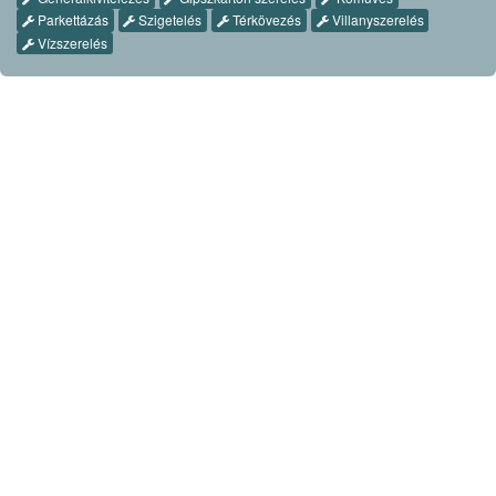
Parkettázás
Szigetelés
Térkövezés
Villanyszerelés
Vízszerelés