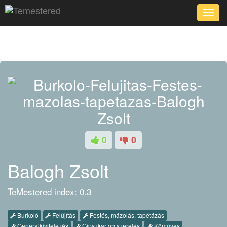
Toggle
naviga
0
0
Balogh Zsolt
TeMestered index: 0.3
Burkoló
Felújítás
Festés, mázolás, tapétázás
Generálkivitelezés
Gipszkarton szerelés
Kőműves