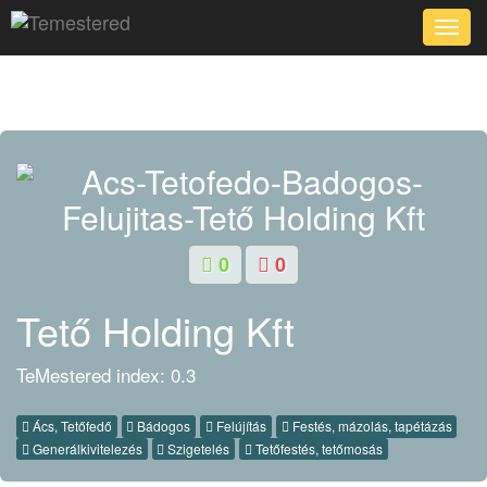
Toggle
naviga
0
0
Tető Holding Kft
TeMestered index: 0.3
Ács, Tetőfedő
Bádogos
Felújítás
Festés, mázolás, tapétázás
Generálkivitelezés
Szigetelés
Tetőfestés, tetőmosás