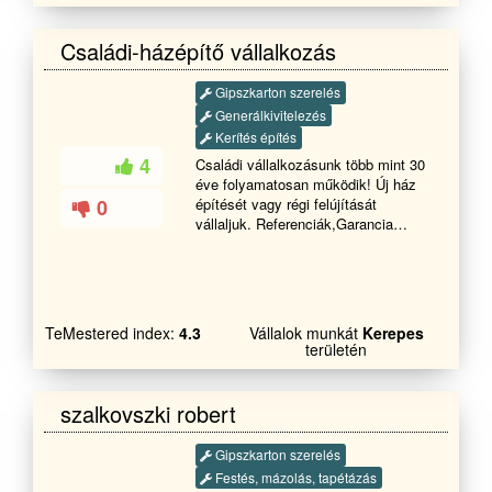
összeségben az építkezés
lebonyolítása. Az építkezések
Családi-házépítő vállalkozás
jellege a családi házaktól az ipari
létesítményekig terjed.
Gipszkarton szerelés
Generálkivitelezés
Kerítés építés
4
Családi vállalkozásunk több mint 30
éve folyamatosan működik! Új ház
0
építését vagy régi felújítását
vállaljuk. Referenciák,Garancia
minden munkára!Kőműves munkák
A-Z-ig! Ingyenes árajánlat!
Építés,hőszigetelés(dryvit),felújítás,átalakítás
Családi ház építése, felújítása,
átalakítása.Hőszigetelés
TeMestered index:
4.3
Vállalok munkát
Kerepes
EPS,Grafitos,Ásványgyapot stb...
területén
Térburkolás (Viacolor,Téglakő,Leier
stb.. ) , burkolás,padlólapozás,
csempézés, vakolások,
szalkovszki robert
betonozások, járdák,
kerítések,falazások (
Gipszkarton szerelés
Porotherm,Ytong stb.. )
Festés, mázolás, tapétázás
Gipszkartonozás, előtét