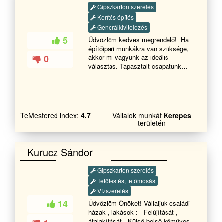
Gipszkarton szerelés
Kerítés építés
Generálkivitelezés
5
Üdvözlöm kedves megrendelő! Ha
építőipari munkákra van szüksége,
0
akkor mi vagyunk az ideális
választás. Tapasztalt csapatunk
azonnali kezdéssel áll
rendelkezésère, hogy új épületeket
építsünk, meglévőket bővítsünk és
karbantartsuk őket. Rugalmasan
alkalmazkodunk az adott
TeMestered index:
4.7
Vállalok munkát
Kerepes
körülményekhez, így biztosítjuk,
területén
hogy mindig a legjobb megoldást
kínáljuk. Az építőipari munkáink
során mindig az ügyfél
Kurucz Sándor
elégedettsége az elsődleges
szempont. A csapatunk kreatív és
Gipszkarton szerelés
problémamegoldó képességgel
Tetőfestés, tetőmosás
rendelkezik, így garantáljuk, hogy
minden projekt megfeleljen az Ön
Vízszerelés
igényeinek és elvárásainak. Ha
14
Üdvözlöm Önöket! Vállaljuk családi
kérdése van, vagy szeretné
házak , lakások : - Felújítását ,
megrendelni a szolgáltatásainkat,
átalakítását - Külső belső kőműves