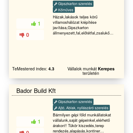
Gipszkarton szerelés
falai vizesek,áznak!? Salétromos
kivirágzás jelenik meg a felületen,!?
Kőműves
Málló vakolat alakul ki???
Házak,lakások teljes körű
Penészesednek a falak,dohos lessz
villamoshálózat kiépítése
1
a helyiség és salétromos
javítása,Gipszkarton
falak..Végleges megoldást nyújthat
állmenyezett,fal,előtétfal,zsalukő
0
az utólagos falszigetelés,injektálás.
kerítés,támfal,járda,kocsibeálló,kerti
Megsüllyedt,megroppant házak
tároló/kamra teljeskörű kivitelezését
összehúzatása,vasalt támfalakkal
vállaljuk.
helyreállítása,dráyvitozás,szinezés,laminált
padló lerakását,kerítések készítését
javítását,és minden fajta betonozási
TeMestered index:
4.3
Vállalok munkát
Kerepes
munkát vállalok, Precíz,igényes és
területén
tiszta,gyors és szakszerű
munkavégzés hívjon bizalommal!!
Bador Build Kft
Gipszkarton szerelés
Ajtó, Ablak, nyílászáró szerelés
Bármilyen gépi főld munkállatokat
vállalunk,saját gépeinkel,elérhető
1
árakon!! Tükör kiszedés,terep
rendezés,alapásás,kontiner
0