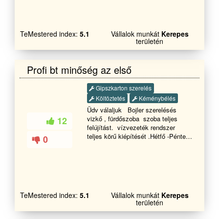
megszüntetése sürgős esetben
is!!!HÉTVÉGÉN IS HÍVHATÓ!!!
Teljeskörű kivitelezése
Garanciával!!! Egész évben 20%
TeMestered index:
5.1
Vállalok munkát
Kerepes
kedvezmény!!!!
területén
...................................
Profi bt minőség az első
Gipszkarton szerelés
Költöztetés
Kéménybélés
Üdv válaljuk Bojler szerelésés
vizkő , fürdőszoba szoba teljes
12
felújítást. vízvezeték rendszer
teljes körű kiépítését .Hétfő -Péntek
0
reggel 8-18óráig Hétvégén Szombat
- vasárnap - 9-17 ig. Kérem hívjon
bizalommal.
TeMestered index:
5.1
Vállalok munkát
Kerepes
területén