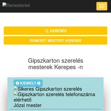
Toggle
naviga
KERESÉS
KONKRÉT MESTERT KERESEK
Gipszkarton szerelés
mesterek Kerepes -n
KIEMELT
Józsi mester