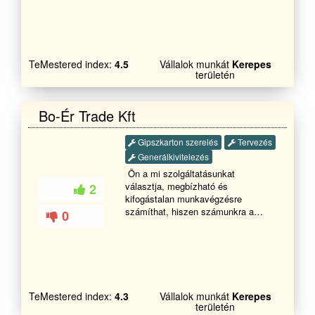
glettelés ........... -Lakatos munkák
bontása és felújítása, beázás
Kapuk ,korlátok,előtetők............. -
megszüntetése sürgős esetben is!!!
Kőműves munkák Szigetelés
Teljeskörű kivitelezése
,Betonozás , falazás........... -----------
Garanciával!!! Egész évben 20%
------------------------------- Ha fel
kedvezmény!!!!
TeMestered index:
4.5
Vállalok munkát
Kerepes
keltettem érdeklődését Hívjon
területén
Bizalommal Köszönöm
Bo-Ér Trade Kft
Gipszkarton szerelés
Tervezés
Generálkivitelezés
Ön a mi szolgáltatásunkat
választja, megbízható és
2
kifogástalan munkavégzésre
számíthat, hiszen számunkra a
0
legfontosabb megrendelőink
elégedettsége. Munkánk
eredményeként célunk a
megrendelőinkkel való hosszú távú
együttműködés. Tevékenységi
körünkbe tartozik az
TeMestered index:
4.3
Vállalok munkát
Kerepes
építésszervezés, a különböző
területén
építési szakmák koordinálása, és