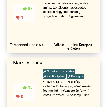
Bármilyen felújítás,építés,javítás
ami az Építőiparral kapcsolatos
83
kicsitől a nagyobb munkáig
nyugodtan hívhat,Rugalmasak
1
vagyunk az árakkal és az idő ponttal
egyaránt.
TeMestered index:
5.5
Vállalok munkát
Kerepes
területén
Márk és Társa
Gipszkarton szerelés
Kerítés építés
Bádogos
KEDVES MEGRENDELŐK
>>Tetőfedő, bádogos, kőműves-és
13
ács munkák, hőszigetelés (dryvit)
festés, mázolás, kúpcserép kikenés,
0
épületek bontása, kémények
bontása és felújítása, beázás