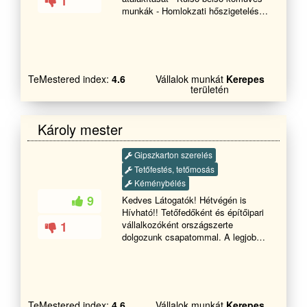
1
akkor keressen minket bátran. Mi
munkák - Homlokzati hőszigetelés -
mindenben a segítségére leszünk,
Nyílászáró csere - Betonozás ,
hogy biztosítsuk, hogy a
vakolás - Falazás , zsaluzás ,
munkálatokat a lehető legjobb
térkövezés - Kerítés építés -
minőségben és határidőre
Tetőfedés - Bádogozás Keressen
teljesítsük.
bennünket bizalommal
TeMestered index:
4.6
Vállalok munkát
Kerepes
területén
Károly mester
Gipszkarton szerelés
Tetőfestés, tetőmosás
Kéménybélés
9
Kedves Látogatók! Hétvégén is
Hívható!! Tetőfedőként és építőipari
1
vállalkozóként országszerte
dolgozunk csapatommal. A legjobb
minőségű anyagokat használjuk
munkáink során, garanciális, precíz
munkáért keressenek bizalommal!!
Egész évben dolgozunk
csapatunkkal! Szezonkezdési ár
TeMestered index:
4.6
Vállalok munkát
Kerepes