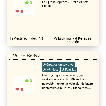
3
Felújítana, építene? Bízza ezt az
ElITRE
0
TeMestered index:
4.3
Vállalok munkát
Kerepes
területén
Veliko Borisz
Gipszkarton szerelés
Kőműves
Felújítás
Olcsò ,megbizható,preciz, gyors
szakember vagyok . Kissebb -
2
nagyobb munkâkat vàlalok. Ne bizza
kontàrokra a munkàt . Bizza ràm.
0
Ingyenes àrajànlat.