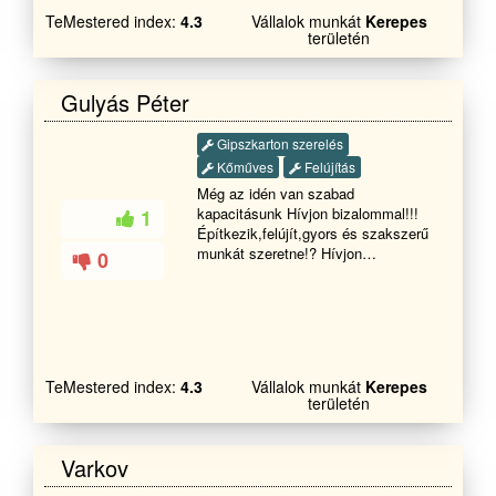
TeMestered index:
4.3
Vállalok munkát
Kerepes
területén
Gulyás Péter
Gipszkarton szerelés
Kőműves
Felújítás
Még az idén van szabad
kapacitásunk Hívjon bizalommal!!!
1
Építkezik,felújít,gyors és szakszerű
munkát szeretne!? Hívjon
0
bizalommal!! Székhelyünktől
vállalunk kiszállast 300 kilóméterig!!!
Megfelelő
szakemberekkel,megfelelő
szerszámokkal vállalunk
kőműves,festő munkákat,Teljes
TeMestered index:
4.3
Vállalok munkát
Kerepes
lakásfelújítás belső hőszigetelést, (
területén
Panel és társasházban egyaránt) ,!!
Családi házak vagy földszini lakás,
kerítések,támfalak
Varkov
üzlethelyiségek,földszinti
garázsok,lépcsőházak,raktárépületek