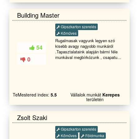
Building Master
Gipszkarton szerelés
Kőműves
Rugalmasak vagyunk legyen szó
kisebb avagy nagyobb munkáról
54
.Tapasztalataink alapján bármi féle
munkával megbírkózunk , csapatunk
0
elszánt ,és évek óta egy nagy
család. A megadott szakmák alapján
mindent megoldunk. Több információ
esetén kérem hívja a megadott
telefonszámot üdvözlettel: Főbb
tevékenységeink....: Javítások lakás
TeMestered index:
5.5
Vállalok munkát
Kerepes
felújítás falazás, vakolás,
területén
színezés, terasz épités
tárolók,melléképületek kerítés
homlokzati hőszigetelés, hideg-
Zsolt Szaki
meleg burkolás, bontás festés
térbetonozás gipszkartonozás
Gipszkarton szerelés
ácsmunkák Tetőjavítás akár S.O.S
ajtók-ablakok cseréje
Kőműves
Földmunka