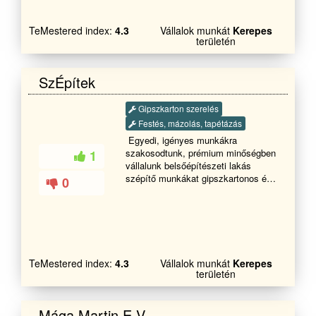
TeMestered index:
4.3
Vállalok munkát
Kerepes
területén
SzÉpítek
Gipszkarton szerelés
Festés, mázolás, tapétázás
Egyedi, igényes munkákra
szakosodtunk, prémium minőségben
1
vállalunk belsőépítészeti lakás
szépítő munkákat gipszkartonos és
0
festő szakmákban.
TeMestered index:
4.3
Vállalok munkát
Kerepes
területén
Mága Martin E.V