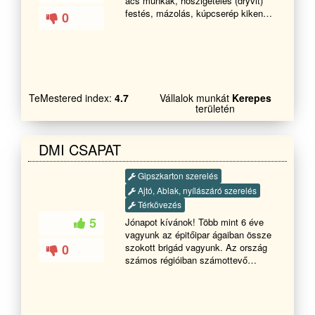
ács munkák, hőszigetelés (dryvit)
festés, mázolás, kúpcserép kikenés,
0
épületek bontása, kémények
bontása és felújítása, beázás
megszüntetése sürgős esetben
is!!!HÉTVÉGÉN IS HÍVHATÓ!!!
Teljeskörű kivitelezése Garanciával .
TeMestered index:
4.7
Vállalok munkát
Kerepes
területén
DMI CSAPAT
Gipszkarton szerelés
Ajtó, Ablak, nyílászáró szerelés
Térkövezés
5
Jónapot kívánok! Több mint 6 éve
vagyunk az épitőipar ágaiban össze
0
szokott brigád vagyunk. Az ország
számos régióiban számottevő
munka folyamatokat végeztünk
.Munka feladatainkat bizalommal,
felelőséggel, precízen végezzük. És
legföbb az hogy kedves