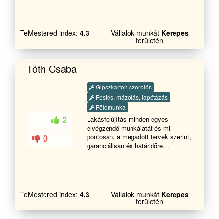
árakkal dolgozom.Lakások,Családi
házak,Társasházak,Középületek,Raktárcsarn
festését szigetelését
vállalom.Számlaképesen!!!
TeMestered index:
4.3
Vállalok munkát
Kerepes
Tevékenységi köreim: -Festés (kül-
területén
és beltérben egyaránt)-Mázolás
(fém,fa-felületek )-Lazúrozás-
Tapétázás-Stukkó ragasztás-Nyílás
Tóth Csaba
zárók csere utáni javítása-
Gipszkartonozás-Hőszigetelés-
Gipszkarton szerelés
Airless festék szórás-Technikai
Festés, mázolás, tapétázás
mázolások ipari közegben Akár
alvállalkozóként is Ha az
Földmunka
ajánlatommal sikerült elnyernem a
2
Lakásfelújítás minden egyes
bizalmát, örömmel állok
elvégzendő munkálatát és mi
rendelkezésére a megadott
0
pontosan, a megadott tervek szerint,
telefonszámon. Hívjon bizalommal
garanciálisan és határidőre
és megbeszéljük a részleteket.
elkészítjük önnek a megálmodott,
felújított lakást.Cégünk által az ön
lakása is teljesen újjá varázsolódhat,
amennyiben minket bíz meg a
munkálatok elvégzésével.
TeMestered index:
4.3
Vállalok munkát
Kerepes
Bizalommal hívjon!
területén