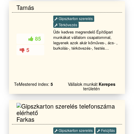
Tamás
Gipszkarton szerelés
Térkövezés
Üdv kedves megrendelő Építőipari
munkákat vállalom csapatommal,
85
legyenek azok akár kőműves-, ács- ,
burkolás-, térkövezés-, festés
5
mázolás munkák . Keressen
bizalommal.Ács és
tetetőfedőKőműves hideg meleg
burkolás Festés TérkővezésStb
ststb
TeMestered index:
5
Vállalok munkát
Kerepes
területén
Farkas
Gipszkarton szerelés
Felújítás