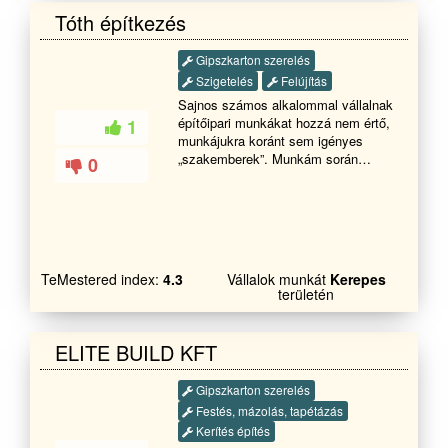
Tóth építkezés
Gipszkarton szerelés
Szigetelés
Felújítás
Sajnos számos alkalommal vállalnak
építőipari munkákat hozzá nem értő,
1
munkájukra koránt sem igényes
„szakemberek”. Munkám során
0
számos alkalommal találkozom ilyen
esetekkel, így elsődleges célom az
építőiparba helyezett bizalom
elnyerése és az elégedett
megrendelők körének bővítése. Ha
az alábbi munkák közül bármelyikre
TeMestered index:
4.3
Vállalok munkát
Kerepes
szüksége lenne, hívjon bizalommal
területén
és bebizonyítom, hogy vannak még
Magyarországon lelkiismeretes,
megbízható és hozzáértő
ELITE BUILD KFT
szakemberek: Hideg-, meleg
burkolásTérkövezésHőszigetelésGipszkartono
Gipszkarton szerelés
Festés, mázolás, tapétázás
Kerítés építés