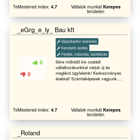
megrendelök elégededetek legyenek
TeMestered index:
4.7
Vállalok munkát
Kerepes
az átadót munkàinkal és bizalomal
területén
merjenek későbiekben ajánlani
minket baráti családi ismertségbe
.Tovàbbi kelemes napot .
_eGrg_e_ly_ Bau kft
Gipszkarton szerelés
Kandalló építés
Festés, mázolás, tapétázás
8
5éve működő kis családi
vállalkozásunkkal várjuk új és
0
meglévö ügyfeleink! Kedvezményes
árakkal! Számlaképesek vagyunk,
valamint referencia munkával
rendelkezünk! Bármely kérdése van
forduljon hozzánk bizalommal!
Üdvozlettel
TeMestered index:
4.7
Vállalok munkát
Kerepes
területén
_Roland