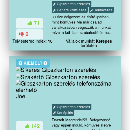
Gipszkarton szerelés
Generálkivitelezés
Térkövezés
30 éve dolgozom az építő iparban
mint kőmúves.Ma már családi
71
vállalkozásban végezzük a munkát
mivel a két fiam szobafestő és ács
2
szak emberek,az ország minden
TeMestered index:
10
Vállalok munkát
Kerepes
részére elmegyünk.A vállalt
területén
munkáinkra és pontos kezdési
illetve befejezésének időpontjára
valamint a munka minőségére
KIEMELT
garanciát vállalunk.
Joe
Gipszkarton szerelés
Kertépítés
Tisztelt Megrendelő!! Befejezendő,
vagy éppen induló, kőműves illetve
142