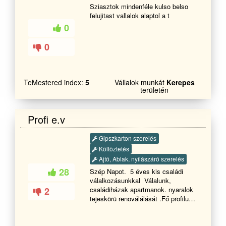
Sziasztok mindenféle kulso belso
felujitast vallalok alaptol a t
0
0
TeMestered index:
5
Vállalok munkát
Kerepes
területén
Profi e.v
Gipszkarton szerelés
Költöztetés
Ajtó, Ablak, nyílászáró szerelés
28
Szép Napot. 5 éves kis családi
válalkozásunkkal Válalunk,
2
családiházak apartmanok. nyaralok
tejeskörü renoválálását .Fő profilunk
Szárazépités (gipszkartonszerelés
)ebbe értve gyémánt fal elötétfalak
és fürdöszoba blokok szigetelését .