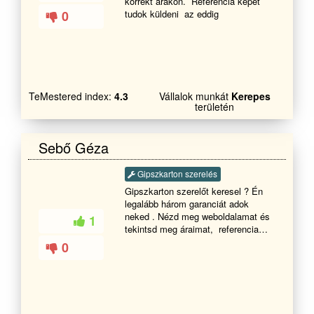
korrekt árakon. Referencia képet
0
tudok küldeni az eddig
TeMestered index:
4.3
Vállalok munkát
Kerepes
területén
Sebő Géza
Gipszkarton szerelés
Gipszkarton szerelőt keresel ? Én
legalább három garanciát adok
neked . Nézd meg weboldalamat és
1
tekintsd meg áraimat, referencia
munkáimat . Munkákat Budapest és
0
vonzás körzetében tudok vállalni ,
helyileg Nagytarcsán vagyok .Nézd
meg a munkáimat 360 fokban ,
mintha Te is ott lennél