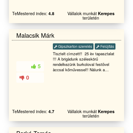
Vizszerelés 5 rétegű henkó cső
szerelést is Kőműves munkát.
TeMestered index:
4.8
Vállalok munkát
Kerepes
Ebbe értve : Homlokzati szigetelést
területén
,falazást betonozást . burkolást .
fürdö tejes renoválását ! tető javitást
épitést ! Valamint ,Ajtó és ablak
Malacsik Márk
nyílás záró cserét' Hívjon bizzalomal
a nap bármely szakában . Akár e-
Gipszkarton szerelés
Felújítás
mailen is kérhet ár ajánlatot . 0-24
Köszönöm figyelmed szép napot
Tisztelt cìmzett!! 25 èv tapasztalat
!!! A brigàdunk széleskörű
rendelkezünk burkoloval festővel
5
àccsal kőművessel!! Nàlunk a
megrendelő elègedetsège,
0
mìnősègi,preciz, munkavègzès a
legfontosabb!! Amennyiben szakmai
kezekre szeretnè bìzni munkàjàt
akkor hìvjon bizalomal!!
TeMestered index:
4.7
Vállalok munkát
Kerepes
területén