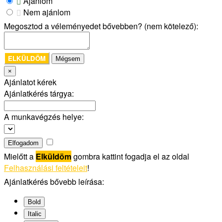
Ajánlom
Nem ajánlom
Megosztod a véleményedet bővebben? (nem kötelező):
ELKÜLDÖM
Mégsem
×
Ajánlatot kérek
Ajánlatkérés tárgya:
A munkavégzés helye:
Elfogadom
Mielőtt a
Elküldöm
gombra kattint fogadja el az oldal
Felhasználási feltételeit
!
Ajánlatkérés bővebb leírása:
Bold
Italic