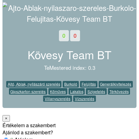
0
0
Kövesy Team BT
TeMestered index: 0.3
Ajtó, Ablak, nyílászáró szerelés
Burkoló
Felújítás
Generálkivitelezés
Gipszkarton szerelés
Kőműves
Lakatos
Szigetelés
Térkövezés
Villanyszerelés
Vízszerelés
×
Értékelem a szakembert
Ajánlod a szakembert?