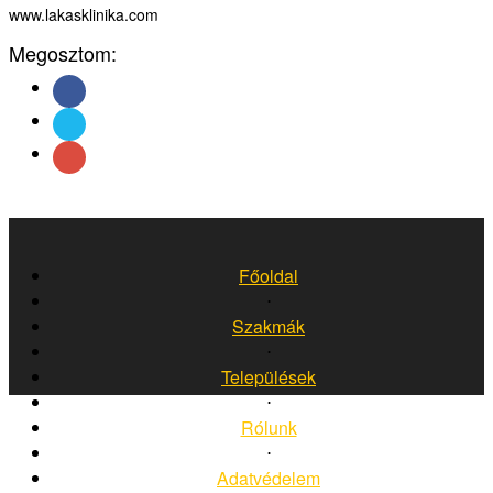
www.lakasklinika.com
Megosztom:
Főoldal
⋅
Szakmák
⋅
Települések
⋅
Rólunk
⋅
Adatvédelem