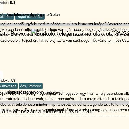
index:
9.3
1
nkát
Jászfelsőszentgyörgy
területén
akarítás
Duguláselhárítás
régi és leendő ügyfeleimet! Minőségi munkára lenne szüksége? Szeretne szé
yezetben lenni mihamarabb? Elege van már abból , hogy a vállalkozója hitege
SVG
időre amit kért? Akkor ne habozzon és vegye fel velem a kapcsolatot, ha szob
nszerelésre , teljeskörű lakásfelújításra van szüksége! Üdvözlettel Tóth Cs
0
index:
7.3
Térkövezés
Ács, Tetőfedő
nkát
Jászfelsőszentgyörgy
területén
gálmodja… mi pedig megépítjük.” Volt egyszer egy ház, amely csendben állt
lt már sok mindent: esőt, szelet, napsütést – de a teteje elfáradt, a falak p
ődésre. A tulajdonosa minden nap ránézett, és sóhajtva gondolta: „Jó lenne e
zépnek látni…” De az álom mindig csak álom maradt… amíg egy napon nem é
László Ottó
, akik nem féltek megfogni a szerszámot. Mi voltunk azok. Mi vagyunk azok, 
trát, felmennek a tetőre, kicserélik, kijavítják, megépítik, amit más csak halog
lat húznak, a téglából biztonságot, a munkából pedig otthont teremtenek. N