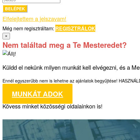
BELÉPEK
Elfelejtettem a jelszavam!
Még nem regisztráltam:
REGISZTRÁLOK
×
Nem találtad meg a Te Mesteredet?
Küldd el nekünk milyen munkát kell elvégezni, és a Mes
Ennél egyszerűbb nem is lehetne az ajánlatok begyűjtése! HASZNÁ
MUNKÁT ADOK
Kövess minket közösségi oldalainkon is!