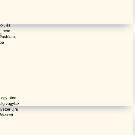
p , és
ti nem
S
afestésre,
aba
 egy utca
edig vágytak
gyszer újra
rkezett
akik elé
at. Akik a
álunk nem