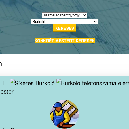
KERESÉS
KONKRÉT MESTERT KERESEK
n
LT
ester