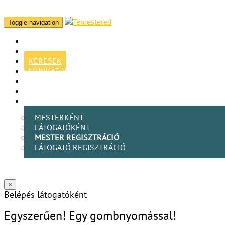
Toggle navigation
KERESEK
MUNKÁT ADOK
BLOG
MESTER VAGYOK
BELÉPEK
MESTERKÉNT
LÁTOGATÓKÉNT
MESTER REGISZTRÁCIÓ
LÁTOGATÓ REGISZTRÁCIÓ
×
Belépés látogatóként
Egyszerűen! Egy gombnyomással!