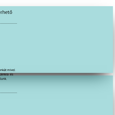
unkát mivel
káinkra és
lunk.