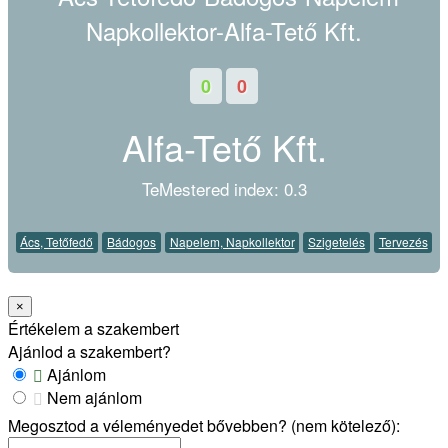
0
0
Alfa-Tető Kft.
TeMestered index: 0.3
Ács, Tetőfedő
Bádogos
Napelem, Napkollektor
Szigetelés
Tervezés
×
Értékelem a szakembert
Ajánlod a szakembert?
Ajánlom
Nem ajánlom
Megosztod a véleményedet bővebben? (nem kötelező):