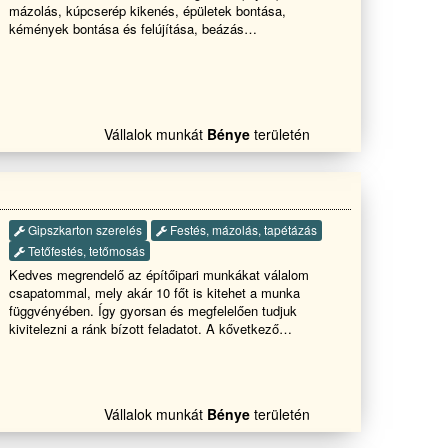
mázolás, kúpcserép kikenés, épületek bontása,
kémények bontása és felújítása, beázás
megszüntetése sürgős esetben is!!!HÉTVÉGÉN IS
HÍVHATÓ!!! Teljeskörű kivitelezése Garanciával!!!
Egész évben 20% kedvezmény!!!!
...................................
1
Vállalok munkát
Bénye
területén
Gipszkarton szerelés
Festés, mázolás, tapétázás
Tetőfestés, tetőmosás
Kedves megrendelő az építőipari munkákat válalom
csapatommal, mely akár 10 főt is kitehet a munka
függvényében. Így gyorsan és megfelelően tudjuk
kivitelezni a ránk bízott feladatot. A kővetkező
munkafolyamatokat az lehet: kőműves, ács, tetőfedő
munkák . Ács,tetetőfed,őKőműves,hideg,meleg
burkolásFestés TérkővezésStb ststb lakás felújítás
falazás, vakolás, színezés, terasz épités
1
Vállalok munkát
Bénye
területén
tárolók,melléképületek kerítés homlokzati
hőszigetelés, hideg-meleg burkolás, bontás festés