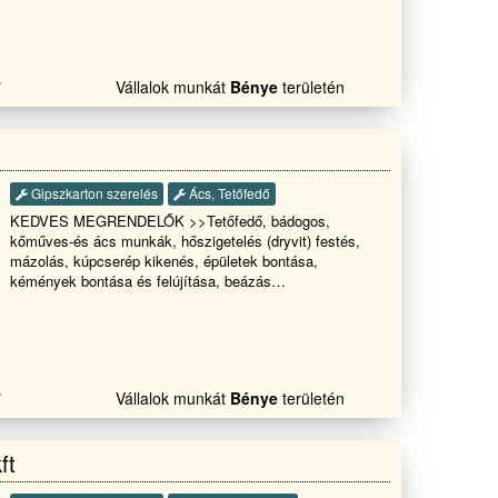
akkor hìvjon bizalomal!!
7
Vállalok munkát
Bénye
területén
Gipszkarton szerelés
Ács, Tetőfedő
KEDVES MEGRENDELŐK >>Tetőfedő, bádogos,
kőműves-és ács munkák, hőszigetelés (dryvit) festés,
mázolás, kúpcserép kikenés, épületek bontása,
kémények bontása és felújítása, beázás
megszüntetése sürgős esetben is!!!HÉTVÉGÉN IS
HÍVHATÓ!!! Teljeskörű kivitelezése Garanciával .
7
Vállalok munkát
Bénye
területén
ft