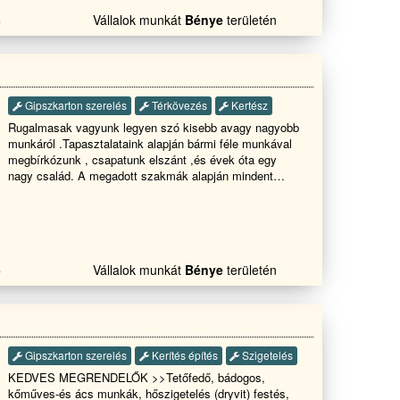
3
Vállalok munkát
Bénye
területén
Gipszkarton szerelés
Térkövezés
Kertész
Rugalmasak vagyunk legyen szó kisebb avagy nagyobb
munkáról .Tapasztalataink alapján bármi féle munkával
megbírkózunk , csapatunk elszánt ,és évek óta egy
nagy család. A megadott szakmák alapján mindent
megoldunk. Több információ esetén kérem hívja a
megadott telefonszámot üdvözlettel: Főbb
tevékenységeink....: Javítások lakás felújítás falazás,
vakolás, színezés, terasz épités
tárolók,melléképületek kerítés homlokzati
5
Vállalok munkát
Bénye
területén
hőszigetelés, hideg-meleg burkolás, bontás festés
térbetonozás gipszkartonozás ácsmunkák Tetőjavítás
akár S.O.S ajtók-ablakok cseréje
Gipszkarton szerelés
Kerítés építés
Szigetelés
KEDVES MEGRENDELŐK >>Tetőfedő, bádogos,
kőműves-és ács munkák, hőszigetelés (dryvit) festés,