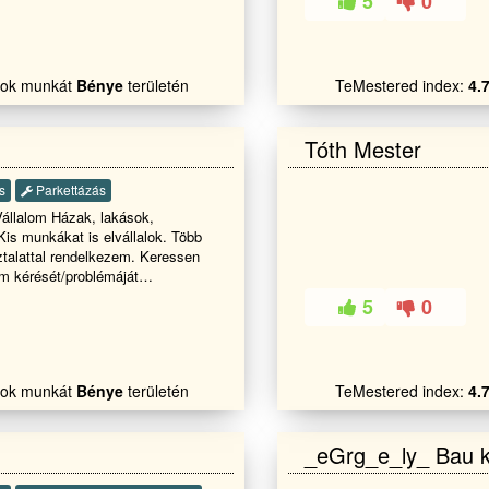
5
0
erelést is Kőműves munkát. Ebbe
getelést ,falazást betonozást .
 renoválását ! tető javitást épitést
lak nyílás záró cserét' Hívjon
alok munkát
Bénye
területén
TeMestered index:
4.
mely szakában . Akár e-mailen is
 0-24 Köszönöm figyelmed szép
Tóth Mester
s
Parkettázás
Vállalom Házak, lakások,
. Kis munkákat is elvállalok. Több
ttal rendelkezem. Keressen
m kérését/problémáját
szolgálni. Számomra az
5
0
jobb referencia.
alok munkát
Bénye
területén
TeMestered index:
4.
_eGrg_e_ly_ Bau k