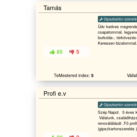
Tamás
Gipszkarton szerelé
Üdv kedves megrendel
csapatommal, legyene
burkolás-, térkövezés
Keressen bizalommal
meleg burkolás Festé
85
5
TeMestered index:
5
Váll
Profi e.v
Gipszkarton szerelé
Szép Napot. 5 éves k
Válalunk, családiház
renoválálását .Fő pro
(gipszkartonszerelés 
és fürdöszoba blokok 