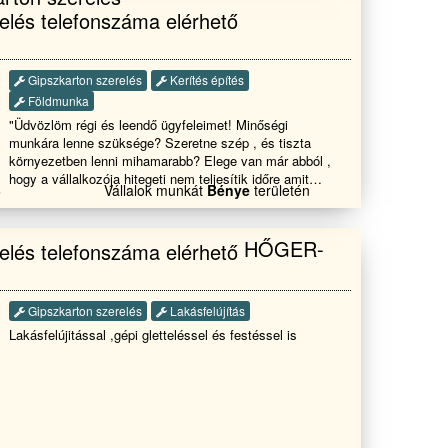
Gipszkarton szerelés
Kerítés építés
Földmunka
"Üdvözlöm régi és leendő ügyfeleimet! Minőségi
munkára lenne szüksége? Szeretne szép , és tiszta
környezetben lenni mihamarabb? Elege van már abból ,
hogy a vállalkozója hitegeti nem teljesítik időre amit
3
Vállalok munkát
Bénye
területén
kért? Akkor ne habozzon és vegye fel velem a
kapcsolatot, ha szobafestésre, gipszkartonszerelésre ,
teljeskörű lakásfelújításra van szüksége! Üdvözlettel
HŐGER-
Tóth Csaba
Gipszkarton szerelés
Lakásfelújítás
Lakásfelújitással ,gépi gletteléssel és festéssel is