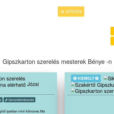
KERESEK
MUNKÁT AD
Gipszkarton szerelés mesterek Bénye -n
KIEMELT
Józsi
s
Generálkivitelezés
pítő iparban mint kőmúves.Ma