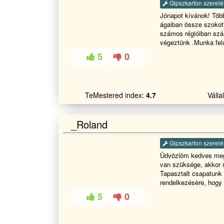
Gipszkarton szerelé
Jónapot kívánok! Több
ágaiban össze szokot
számos régióiban sz
végeztünk .Munka fel
felelőséggel, precíz
5
0
kedves megrendelök e
munkàinkal és bizal
ajánlani minket barát
kelemes napot .
TeMestered index:
4.7
Váll
_Roland
Gipszkarton szerelé
Üdvözlöm kedves meg
van szüksége, akkor m
Tapasztalt csapatunk 
rendelkezésère, hogy 
meglévőket bővítsünk
5
0
Rugalmasan alkalmaz
így biztosítjuk, hogy
kínáljuk. Az építőipa