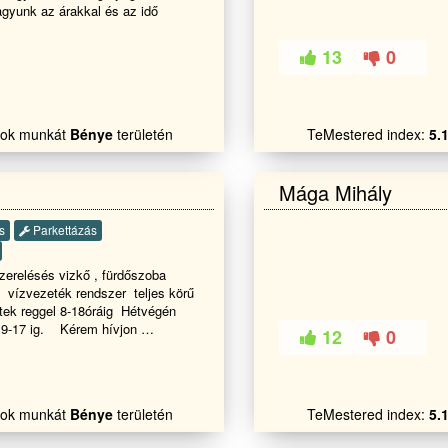
gyunk az árakkal és az idő
com
13
0
alok munkát
Bénye
területén
TeMestered index:
5.
Mága Mihály
s
Parkettázás
szerelésés vizkő , fürdőszoba
t. vízvezeték rendszer teljes körű
ntek reggel 8-18óráig Hétvégén
- 9-17 ig. Kérem hívjon
12
0
alok munkát
Bénye
területén
TeMestered index:
5.