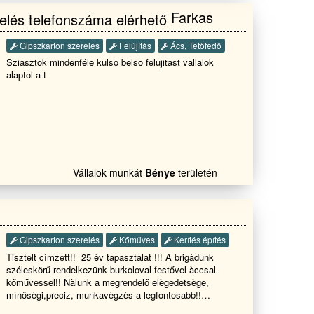
térbetonozás gipszkartonozás ácsmunkák Tetőjavítás
Farkas
akár S.O.Sajtók-ablakok cseréje mindenfele munkák az
épitőiparban
Gipszkarton szerelés
Felújítás
Ács, Tetőfedő
Sziasztok mindenféle kulso belso felujitast vallalok
alaptol a t
Vállalok munkát
Bénye
területén
Gipszkarton szerelés
Kőműves
Kerítés építés
Tisztelt cìmzett!! 25 èv tapasztalat !!! A brigàdunk
széleskörű rendelkezünk burkoloval festővel àccsal
kőművessel!! Nàlunk a megrendelő elègedetsège,
mìnősègi,preciz, munkavègzès a legfontosabb!!
Amennyiben szakmai kezekre szeretnè bìzni munkàjàt