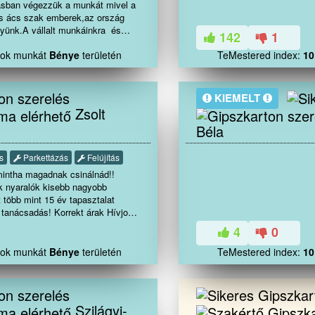
zásban végezzük a munkát mivel a
és ács szak emberek,az ország
yünk.A vállalt munkáinkra és
142
1
e befejezésének időpontjára
alok munkát
Bénye
területén
TeMestered index:
10
ségére garanciát vállalunk.
KIEMELT
Zsolt
Béla
s
Parkettázás
Felújítás
mintha magadnak csinálnád!!
ak nyaralók kisebb nagyobb
át több mint 15 év tapasztalat
 tanácsadás! Korrekt árak Hívjon
lommal.
4
0
Lakás
ítás :
alok munkát
Bénye
területén
TeMestered index:
10
ezés. :
unkák. :
kár azonnal S.O.S. :
zépítés. :
Szilágyi-
ítés. :