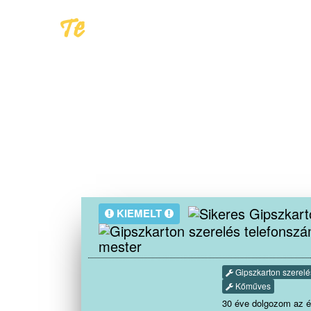
KIEMELT
mester
Gipszkarton szerelé
Kőműves
30 éve dolgozom az é