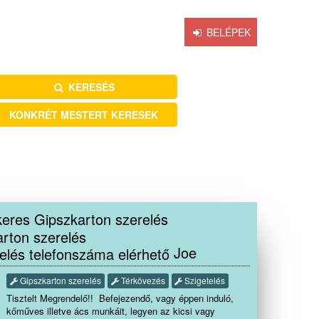
OK
BLOG
MESTER VAGYOK
BELÉPEK
KERESÉS
KONKRÉT MESTERT KERESEK
Joe
Gipszkarton szerelés
Térkövezés
Szigetelés
Tisztelt Megrendelő!! Befejezendő, vagy éppen induló,
kőműves illetve ács munkáit, legyen az kicsi vagy