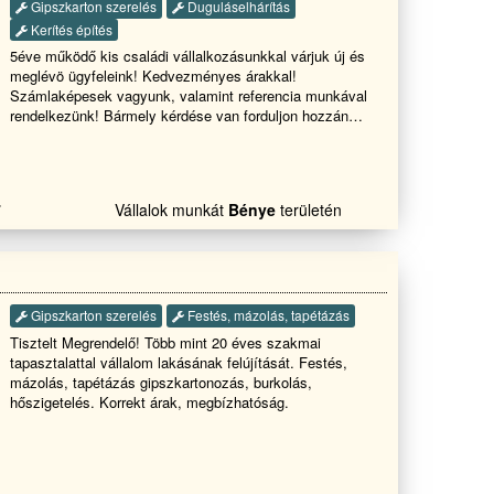
Gipszkarton szerelés
Duguláselhárítás
Kerítés építés
5éve működő kis családi vállalkozásunkkal várjuk új és
meglévö ügyfeleink! Kedvezményes árakkal!
Számlaképesek vagyunk, valamint referencia munkával
rendelkezünk! Bármely kérdése van forduljon hozzánk
bizalommal! Üdvozlettel
7
Vállalok munkát
Bénye
területén
Gipszkarton szerelés
Festés, mázolás, tapétázás
Tisztelt Megrendelő! Több mint 20 éves szakmai
tapasztalattal vállalom lakásának felújítását. Festés,
mázolás, tapétázás gipszkartonozás, burkolás,
hőszigetelés. Korrekt árak, megbízhatóság.