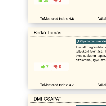
28
2
rétegű henkó cső sz
értve : Homlokzati szi
burkolást . fürdö tejes
! Valamint ,Ajtó és ab
TeMestered index:
4.8
Váll
bizzalomal a nap bár
kérhet ár ajánlatot .
napot
Berkó Tamás
Gipszkarton szerelé
Tisztelt megrendelő! 
teljeskörű felújítását
éves szakamai tapasztala
bizalommal, igyeksze
maximálisan megoldani és ki
7
0
elégedett ügyfél a leg
TeMestered index:
4.7
Váll
DMI CSAPAT