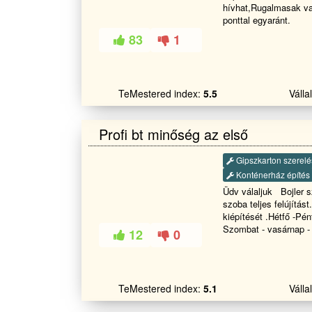
hívhat,Rugalmasak va
svgsmkls00@gmail.
ponttal egyaránt.
83
1
TeMestered index:
5.5
Váll
Profi bt minőség az első
Gipszkarton szerelé
Konténerház építés
Üdv válaljuk Bojler 
szoba teljes felújítás
kiépítését .Hétfő -Pé
Szombat - vasárnap 
12
0
bizalommal.
TeMestered index:
5.1
Váll