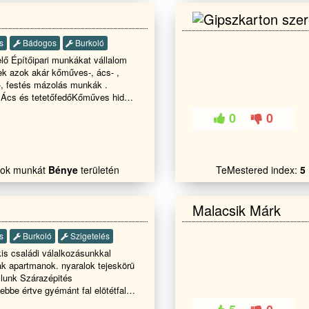
s
Bádogos
Burkoló
ő Építőipari munkákat vállalom
k azok akár kőműves-, ács- ,
-, festés mázolás munkák .
.Ács és tetetőfedőKőműves hideg
s TérkővezésStb ststb
0
0
alok munkát
Bénye
területén
TeMestered index:
5
Malacsik Márk
s
Burkoló
Szigetelés
is családi válalkozásunkkal
ak apartmanok. nyaralok tejeskörü
filunk Szárazépités
)ebbe értve gyémánt fal elötétfalak
szigetelését . Vizszerelés 5