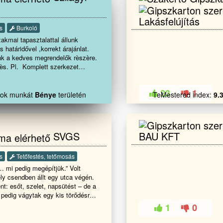
lléképületek. :
tás. :
Lakásfelújítás
onozás. :
s
Burkoló
eg burkolás. :
kmai tapasztalattal állunk
-mázolás. :
 határidővel ,korrekt árajánlat.
rtonozás. :
nk a kedves megrendelők rèszère.
ak cseréje. :
dès. Pl. Komplett szerkezet
övezés.
t cserèk. Pl. Cserèp fedès,
-Precizitás-Minőség
mez, trapèz lemez,lapostető
átran!!!!
23
1
getelès. Kúp cserèp
alok munkát
Bénye
területén
TeMestered index:
9.
k. Teraszok èpítèse ,rèszleges
ni károk elhárítása. Legyen az kicsi
segítünk. Amiben mèg állunk
indenfèle kőműves munkák. Pl.:
SVGS
BAU KFT
kolás, hőszigetelès , tèrkövezès
ènyek javítása ,bontása, èpítèse.
 Tel. 06209957449. E-mail. :
s
Tetőfestés, tetőmosás
@gmail.com
mi pedig megépítjük.” Volt
ly csendben állt egy utca végén.
t: esőt, szelet, napsütést – de a
ak pedig vágytak egy kis törődésre.
nap ránézett, és sóhajtva
1
0
gyszer újra erősnek, szépnek
mindig csak álom maradt… amíg