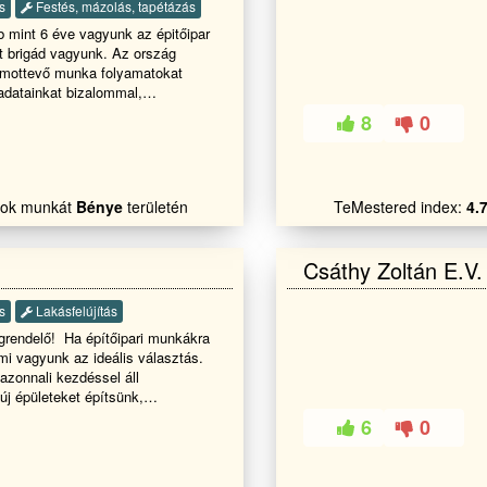
s
Festés, mázolás, tapétázás
 mint 6 éve vagyunk az épitőipar
t brigád vagyunk. Az ország
ámottevő munka folyamatokat
adatainkat bizalommal,
en végezzük. És legföbb az hogy
8
0
légededetek legyenek az átadót
omal merjenek későbiekben
i családi ismertségbe .Tovàbbi
alok munkát
Bénye
területén
TeMestered index:
4.
Csáthy Zoltán E.V.
s
Lakásfelújítás
rendelő! Ha építőipari munkákra
i vagyunk az ideális választás.
azonnali kezdéssel áll
új épületeket építsünk,
 és karbantartsuk őket.
6
0
kodunk az adott körülményekhez,
 mindig a legjobb megoldást
ri munkáink során mindig az ügyfél