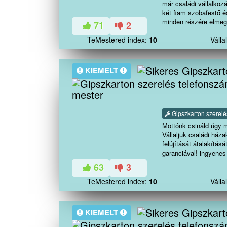
már családi vállalko
két fiam szobafestő 
minden részére elmeg
71
2
pontos kezdési illetv
TeMestered index:
10
Váll
valamint a munka minő
KIEMELT
mester
Gipszkarton szerelé
Mottónk csináld úgy 
Vállaljuk családi ház
felújítását átalakítás
garanciával! ingyenes
biza
63
3
: 
felúj
TeMestered index:
10
Váll
Szin
Ácsm
Tetőjavítás a
KIEMELT
Teras
Ker