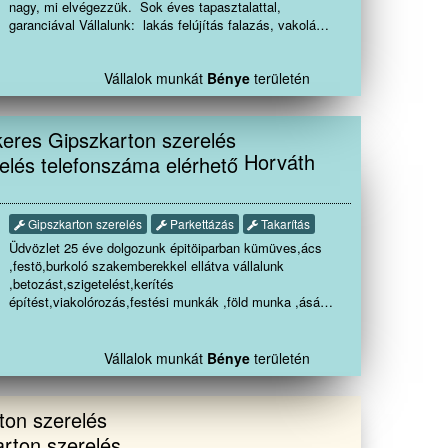
nagy, mi elvégezzük. Sok éves tapasztalattal,
garanciával Vállalunk: lakás felújítás falazás, vakolás,
színezés, terasz
épités tárolók,melléképületekkerítés homlokzati
Vállalok munkát
Bénye
területén
hőszigetelés, hideg-meleg
burkolás, bontás festés térbetonozás gipszkartonozás ácsmunkák Tetőjaví
akár S.O.Sajtók-ablakok cseréje mindenfele munkák az
épitőiparban Megbízhatóság, precizitás, ha gyorsan
minőségi munkára van szüksége hívjon bátran !!!
Horváth
Gipszkarton szerelés
Parkettázás
Takarítás
Üdvözlet 25 éve dolgozunk épitöiparban kümüves,ács
,festö,burkoló szakemberekkel ellátva vállalunk
,betozást,szigetelést,kerítés
építést,viakolórozás,festési munkák ,föld munka ,ásás
,szenyviz hálózat kiépitést,vakolás,hálozás ragasztó
glettelés,felújítási munkákat legyen az kicsi akár nagy
munka rugalmas gyors szakszerü megbízható munkát
Vállalok munkát
Bénye
területén
végzünk.Az elvégzett munkákra garanciát vállalunk
Hivjon bizalommal akár hétvégén ünnepnapokon
is.Köszönöm, hogy végig olvasta és csapatomat
válasza a munka végzésére.