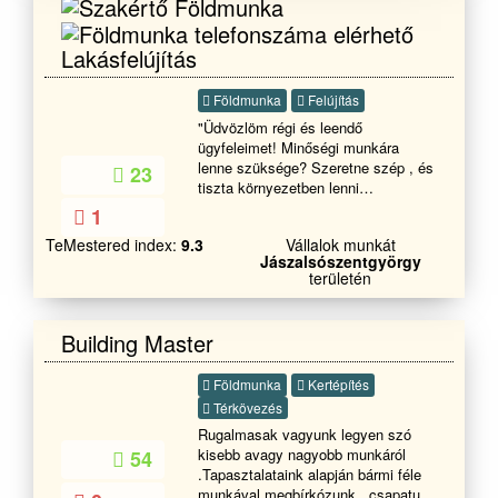
èpítèse ,rèszleges tetőjavítas ,vihar
utáni károk elhárítása. Legyen az
Lakásfelújítás
kicsi vagy nagy meló, mi segítünk.
Amiben mèg állunk rendelkezèsère.
Az mindenfèle kőműves munkák.
Földmunka
Felújítás
Pl.: Falazás,betonozás, vakolás,
"Üdvözlöm régi és leendő
hőszigetelès , tèrkövezès , kerítès
ügyfeleimet! Minőségi munkára
èpítès, kèmènyek javítása ,bontása,
lenne szüksége? Szeretne szép , és
23
èpítèse. Hívjanak bizalommal . Tel.
tiszta környezetben lenni
06209957449. E-mail. :
mihamarabb? Elege van már abból ,
1
szilagyigeneralepito@gmail.com
hogy a vállalkozója hitegeti nem
TeMestered index:
9.3
Vállalok munkát
teljesítik időre amit kért? Akkor ne
Jászalsószentgyörgy
habozzon és vegye fel velem a
területén
kapcsolatot, ha szobafestésre,
gipszkartonszerelésre , teljeskörű
lakásfelújításra van szüksége!
Building Master
Üdvözlettel Tóth Csaba
Földmunka
Kertépítés
Térkövezés
Rugalmasak vagyunk legyen szó
kisebb avagy nagyobb munkáról
54
.Tapasztalataink alapján bármi féle
munkával megbírkózunk , csapatunk