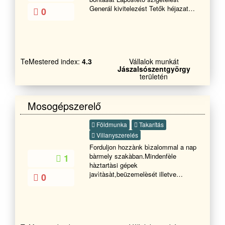
Generál kivitelezést Tetők héjazat
0
cseréjét pergola Ács munkákat
Köműves munkákat
(vakolás,viakolor,stb)
15%kedvezmény a szerződés
kötésekor. Tisztelettel Illés Pál
TeMestered index:
4.3
Vállalok munkát
Jászalsószentgyörgy
területén
Mosogépszerelő
Földmunka
Takarítás
Villanyszerelés
Forduljon hozzànk bìzalommal a nap
bàrmely szakàban.Mindenfèle
1
hàztartàsi gépek
javìtàsàt,beüzemelèsét illetve
0
mindenfèle kőműves munkàkat
vàllalunk szakkè