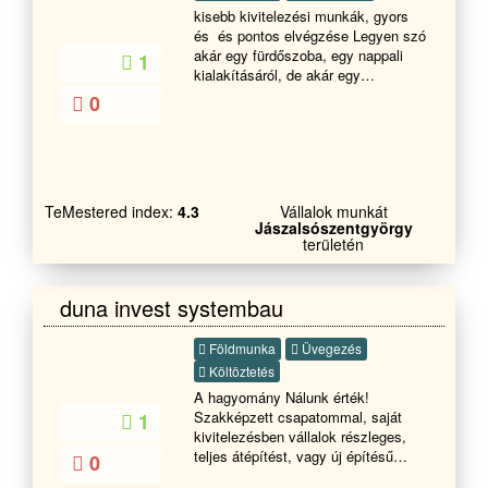
kisebb kivitelezési munkák, gyors
és és pontos elvégzése Legyen szó
akár egy fürdőszoba, egy nappali
1
kialakításáról, de akár egy
teraszbővítésről, szinte mindenre
0
van ötletünk. Ha megbízható,
pontos, precíz szakemberekre van
szüksége, akik korrekt határidővel
és árakon dolgoznak, keressen
bennünket! Forduljon hozzánk
TeMestered index:
4.3
Vállalok munkát
bizalommal! szobafestés, mázolás,
Jászalsószentgyörgy
kültéri festés, homlokzati
területén
hőszigetelés, lakásfelújítás,
tapétázás és egyéb felületmegújítás
duna invest systembau
Földmunka
Üvegezés
Költöztetés
A hagyomány Nálunk érték!
Szakképzett csapatommal, saját
1
kivitelezésben vállalok részleges,
teljes átépítést, vagy új építésű
0
ingatlan kivitelezést, mindennemű