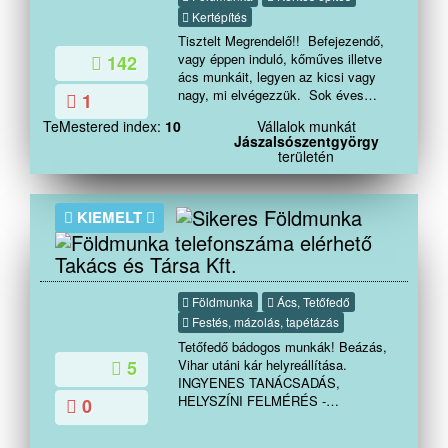
Kertépítés
Tisztelt Megrendelő!! Befejezendő,
vagy éppen induló, kőműves illetve
142
ács munkáit, legyen az kicsi vagy
nagy, mi elvégezzük. Sok éves
1
tapasztalattal, garanciával
TeMestered index:
10
Vállalok munkát
Vállalunk: lakás felújítás falazás,
Jászalsószentgyörgy
vakolás, színezés, terasz
területén
épités tárolók,melléképületekkerítés homlokzat
hőszigetelés, hideg-meleg
burkolás, bontás festés térbetonozás gipszka
KIEMELT
akár S.O.Sajtók-ablakok
cseréje mindenfele munkák az
épitőiparban Megbízhatóság,
Takács és Társa Kft.
precizitás, ha gyorsan minőségi
munkára van szüksége hívjon bátran
Földmunka
Ács, Tetőfedő
!!!
Festés, mázolás, tapétázás
Tetőfedő bádogos munkák! Beázás,
Vihar utáni kár helyreállítása.
5
INGYENES TANÁCSADÁS,
HELYSZÍNI FELMÉRÉS -
0
Csatornázás, kéménybádog,
trapézlemez, falszegő bádog,