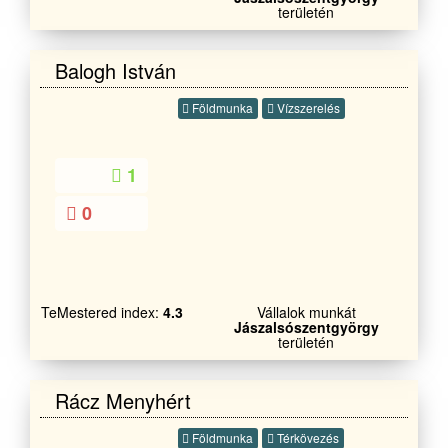
területén
Balogh István
Földmunka
Vízszerelés
1
0
TeMestered index:
4.3
Vállalok munkát
Jászalsószentgyörgy
területén
Rácz Menyhért
Földmunka
Térkövezés