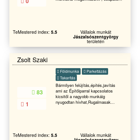
0
elszánt ,és évek óta egy nagy
család. A megadott szakmák alapján
mindent megoldunk. Több információ
esetén kérem hívja a megadott
telefonszámot üdvözlettel: Főbb
TeMestered index:
5.5
Vállalok munkát
tevékenységeink....: Javítások lakás
Jászalsószentgyörgy
felújítás falazás, vakolás,
területén
színezés, terasz épités
tárolók,melléképületek kerítés
homlokzati hőszigetelés, hideg-
Zsolt Szaki
meleg burkolás, bontás festés
térbetonozás gipszkartonozás
Földmunka
Parkettázás
ácsmunkák Tetőjavítás akár S.O.S
ajtók-ablakok cseréje
Takarítás
Bármilyen felújítás,építés,javítás
ami az Építőiparral kapcsolatos
83
kicsitől a nagyobb munkáig
nyugodtan hívhat,Rugalmasak
1
vagyunk az árakkal és az idő ponttal
egyaránt.
TeMestered index:
5.5
Vállalok munkát
Jászalsószentgyörgy