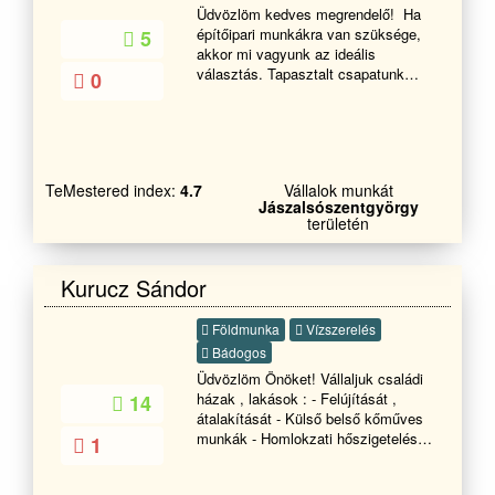
Üdvözlöm kedves megrendelő! Ha
építőipari munkákra van szüksége,
5
akkor mi vagyunk az ideális
választás. Tapasztalt csapatunk
0
azonnali kezdéssel áll
rendelkezésère, hogy új épületeket
építsünk, meglévőket bővítsünk és
karbantartsuk őket. Rugalmasan
alkalmazkodunk az adott
TeMestered index:
4.7
Vállalok munkát
körülményekhez, így biztosítjuk,
Jászalsószentgyörgy
hogy mindig a legjobb megoldást
területén
kínáljuk. Az építőipari munkáink
során mindig az ügyfél
elégedettsége az elsődleges
Kurucz Sándor
szempont. A csapatunk kreatív és
problémamegoldó képességgel
Földmunka
Vízszerelés
rendelkezik, így garantáljuk, hogy
minden projekt megfeleljen az Ön
Bádogos
igényeinek és elvárásainak. Ha
Üdvözlöm Önöket! Vállaljuk családi
kérdése van, vagy szeretné
házak , lakások : - Felújítását ,
14
megrendelni a szolgáltatásainkat,
átalakítását - Külső belső kőműves
akkor keressen minket bátran. Mi
munkák - Homlokzati hőszigetelés -
1
mindenben a segítségére leszünk,
Nyílászáró csere - Betonozás ,
hogy biztosítsuk, hogy a
vakolás - Falazás , zsaluzás ,
munkálatokat a lehető legjobb