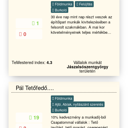
Földmunka
Felújítás
Burkoló
30 éve nap mint nap részt veszek az
építőipari munkák kivitelezésében a
1
felsorolt szakmákban. A mai kor
követelményeinek teljes mértékben
0
megfelelő első osztályú
anyagokkal,első osztályú
munkavégzést
TeMestered index:
4.3
Vállalok munkát
Jászalsószentgyörgy
területén
Pál Tetőfedő....
Földmunka
Ajtó, Ablak, nyílászáró szerelés
Burkoló
19
10% kedvezmény a munkadíj-ból
Csapatommal vállalok : Tető
javítást, tető mosást, cserepezést,