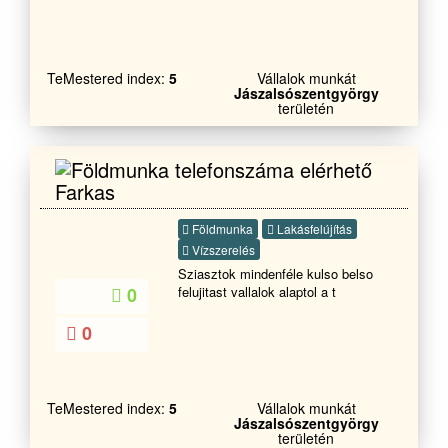
tetetőfedőKőműves hideg meleg
burkolás Festés TérkővezésStb
ststb
TeMestered index:
5
Vállalok munkát
Jászalsószentgyörgy
területén
Farkas
Földmunka
Lakásfelújítás
Vízszerelés
Sziasztok mindenféle kulso belso
felujitast vallalok alaptol a t
0
0
TeMestered index:
5
Vállalok munkát
Jászalsószentgyörgy
területén