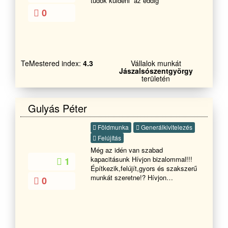
tudok küldeni az eddig
0
TeMestered index:
4.3
Vállalok munkát
Jászalsószentgyörgy
területén
Gulyás Péter
Földmunka
Generálkivitelezés
Felújítás
Még az idén van szabad
kapacitásunk Hívjon bizalommal!!!
1
Építkezik,felújít,gyors és szakszerű
munkát szeretne!? Hívjon
0
bizalommal!! Székhelyünktől
vállalunk kiszállast 300 kilóméterig!!!
Megfelelő
szakemberekkel,megfelelő
szerszámokkal vállalunk