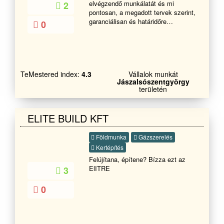
elvégzendő munkálatát és mi
2
pontosan, a megadott tervek szerint,
garanciálisan és határidőre
0
elkészítjük önnek a megálmodott,
felújított lakást.Cégünk által az ön
lakása is teljesen újjá varázsolódhat,
amennyiben minket bíz meg a
munkálatok elvégzésével.
TeMestered index:
4.3
Vállalok munkát
Bizalommal hívjon!
Jászalsószentgyörgy
területén
ELITE BUILD KFT
Földmunka
Gázszerelés
Kertépítés
Felújítana, építene? Bízza ezt az
ElITRE
3
0