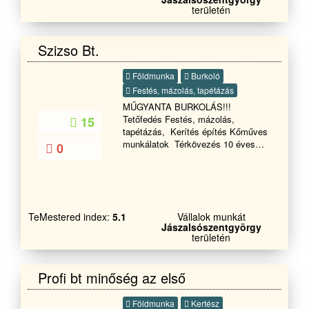
területén
Szizso Bt.
Földmunka
Burkoló
Festés, mázolás, tapétázás
MŰGYANTA BURKOLÁS!!!
Tetőfedés Festés, mázolás,
15
tapétázás, Kerítés építés Kőműves
munkálatok Térkövezés 10 éves
0
munkatapasztalat! Megbízható
precíz munka! A hét bármelyik
napján! Keressen minket
bizalommal! Elérhetőségünk:
Email:Mugyantapadlo@freemail.hu
TeMestered index:
5.1
Vállalok munkát
Jászalsószentgyörgy
területén
Profi bt minőség az első
Földmunka
Kertész