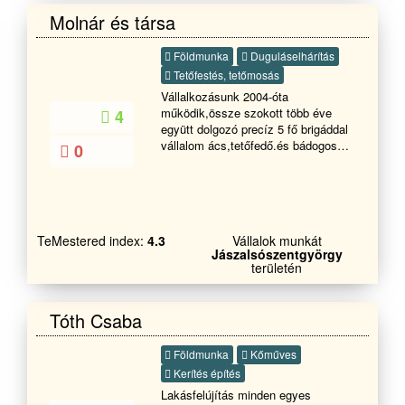
minden féle kerti munkát ( fakivágást
Molnár és társa
,terprendezés, fűmagozást
,gyepesítést) - Ereszcsatorna
Földmunka
Duguláselhárítás
takaritást !!!!!!!
Tetőfestés, tetőmosás
Vállalkozásunk 2004-óta
működik,össze szokott több éve
4
együtt dolgozó precíz 5 fő brigáddal
vállalom ács,tetőfedő.és bádogos
0
munkák gyors és szakszerű
kivitelezését.Hétvégén is elérhetőek
vagyunk .
TeMestered index:
4.3
Vállalok munkát
Jászalsószentgyörgy
területén
Tóth Csaba
Földmunka
Kőműves
Kerítés építés
Lakásfelújítás minden egyes