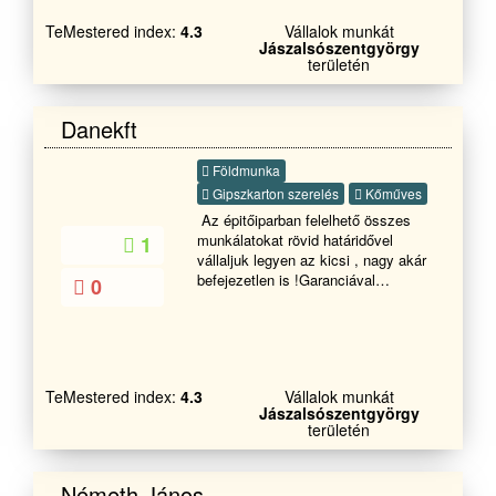
TeMestered index:
4.3
Vállalok munkát
Jászalsószentgyörgy
területén
Danekft
Földmunka
Gipszkarton szerelés
Kőműves
Az épitőiparban felelhető összes
munkálatokat rövid határidővel
1
vállaljuk legyen az kicsi , nagy akár
befejezetlen is !Garanciával
0
!Telefonon ingyenes tanácsadás
!Hívjon bizalommal !Több 10 éves
tapasztalat
TeMestered index:
4.3
Vállalok munkát
Jászalsószentgyörgy
területén
Németh János