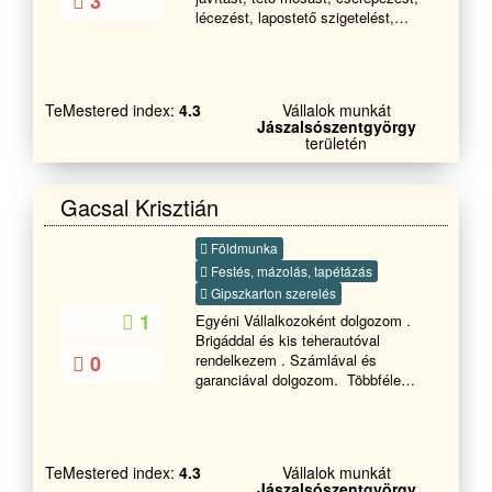
3
lécezést, lapostető szigetelést,
kőműves munkákat,
szigetelést(drivyt) kémény bontás és
javítást, kémény bádogolás,
csatornázást Épületek bontása,
TeMestered index:
4.3
Vállalok munkát
kézi bontások is. még sok mást is.
Jászalsószentgyörgy
Hétvégén is, akár ünnep napokon is
területén
HÍVHATÓ VAGYOK!!!!!
Gacsal Krisztián
Földmunka
Festés, mázolás, tapétázás
Gipszkarton szerelés
1
Egyéni Vállalkozoként dolgozom .
Brigáddal és kis teherautóval
0
rendelkezem . Számlával és
garanciával dolgozom. Többféle
munkafolyamatot is vállalok. Á-tól Z-
ig Az ország minden pontján.
Tisztelettel:Gacsal Krisztián .
TeMestered index:
4.3
Vállalok munkát
Jászalsószentgyörgy