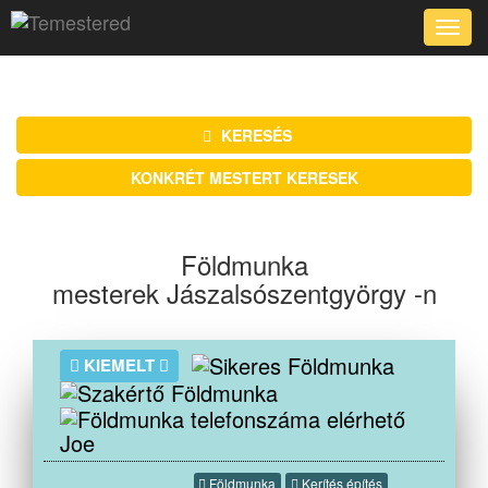
Toggle
naviga
KERESÉS
KONKRÉT MESTERT KERESEK
Földmunka
mesterek Jászalsószentgyörgy -n
KIEMELT
Joe
Földmunka
Kerítés építés