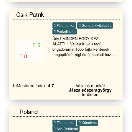
Csik Patrik
Földmunka
Generálkivitelezés
Parkettázás
Üdv.! MINDEN EGGY KÉZ
ALATT!!! Vállaljuk 5-10 tagú
5
brigádommal Több fajta kerítések
megépítését,régi és új családi házak
0
felújítását, Glettelését,festését és
tapétázását,Vakolását,Ajtó,Ablak
cseréjét Hideg-melegburkolását,Tető
cserét, javítását , Fürdőszoba
felújítás és javítását ,Penészes
TeMestered index:
4.7
Vállalok munkát
falak,Salétromos falak
Jászalsószentgyörgy
innyektálását.Tovabbá Támfalak
területén
építését és bontását terasz építését
és burkolását válaljuk rövid határidőn
belül dolgozunk GARANCIÁVAL!!
_Roland
Kérem tekintse meg referencia
képeinket és ha tetszik a munkáink
Földmunka
Kőműves
akkor hívjon bizalommal
Ács, Tetőfedő