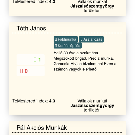
TeMestered index:
4.3
Vállalok munkát
Jászalsószentgyörgy
területén
Tóth János
Földmunka
Aszfaltozás
Kerítés építés
Helló 30 éve a szakmába.
Megszokott brigád. Precíz munka.
1
Garancia Hívjon bizalommal Ezen a
számon vagyok elérhető.
0
TeMestered index:
4.3
Vállalok munkát
Jászalsószentgyörgy
területén
Pál Akciós Munkák