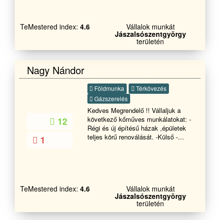
térkövezés - Kerítés építés -
minőségben és határidőre
Tetőfedés - Bádogozás Keressen
teljesítsük.
bennünket bizalommal
TeMestered index:
4.6
Vállalok munkát
Jászalsószentgyörgy
területén
Nagy Nándor
Földmunka
Térkövezés
Gázszerelés
Kedves Megrendelő !! Vállaljuk a
következő kőműves munkálatokat: -
12
Régi és új építésű házak ,épületek
teljes körű renoválását. -Külső -
1
belső bontást, átalakítást,vakolást,
betonozást. gipszkartonozást. -
Külső-belső szigetelést. -Teraszok
,kerítések építését. -Járda,első
udvar térburkolása és az ezekkel
TeMestered index:
4.6
Vállalok munkát
járó szükséges munkálatokat. -
Jászalsószentgyörgy
Garázsok és egyéb melléképületek
területén
építését. -Pergolák,pavilonok
gyártását. - Fűvágás bozott irtást