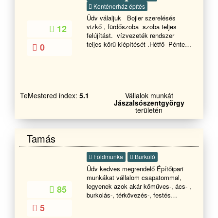
Konténerház építés
Üdv válaljuk Bojler szerelésés
vizkő , fürdőszoba szoba teljes
12
felújítást. vízvezeték rendszer
teljes körű kiépítését .Hétfő -Péntek
0
reggel 8-18óráig Hétvégén Szombat
- vasárnap - 9-17 ig. Kérem hívjon
bizalommal.
TeMestered index:
5.1
Vállalok munkát
Jászalsószentgyörgy
területén
Tamás
Földmunka
Burkoló
Üdv kedves megrendelő Építőipari
munkákat vállalom csapatommal,
legyenek azok akár kőműves-, ács- ,
85
burkolás-, térkövezés-, festés
mázolás munkák . Keressen
5
bizalommal.Ács és