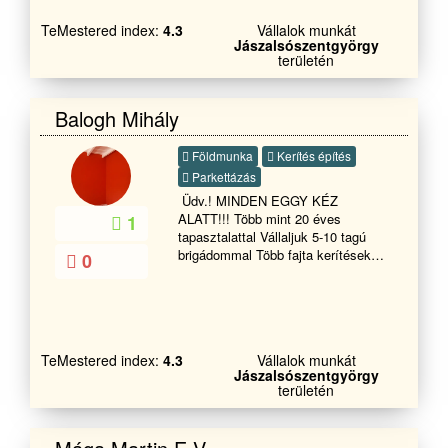
TeMestered index:
4.3
Vállalok munkát
Jászalsószentgyörgy
területén
Balogh Mihály
Földmunka
Kerítés építés
Parkettázás
Üdv.! MINDEN EGGY KÉZ
ALATT!!! Több mint 20 éves
1
tapasztalattal Vállaljuk 5-10 tagú
brigádommal Több fajta kerítések
0
megépítését,régi és új családi házak
felújítását, Glettelését,festését és
tapétázását,Vakolását,Ajtó,Ablak
cseréjét Hideg-melegburkolását,Tető
cserét, javítását , Fürdőszoba
TeMestered index:
4.3
Vállalok munkát
felújítás és javítását ,Penészes
Jászalsószentgyörgy
falak,Salétromos falak
területén
innyektálását.Tovabbá Támfalak
építését és bontását terasz építését
és burkolását válaljuk rövid határidőn