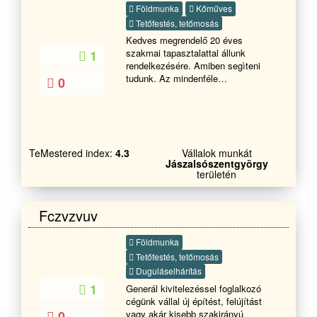
Földmunka
Kőműves
Tetőfestés, tetőmosás
Kedves megrendelő 20 éves
szakmai tapasztalattal állunk
1
rendelkezésére. Amiben segìteni
tudunk. Az mindenféle
0
tetőmunkálatok pl. új tetők építése,
régi tetők javítása felújítása,vihar
utáni károk beázás elhárítása.
Zsindely tetők készítése,bádogos
munkálatok.,kúp kenés ,egyéb
TeMestered index:
4.3
Vállalok munkát
bontások.stb. Vállalunk mindenféle
Jászalsószentgyörgy
kőműves munkáltot.pl.
területén
Vakolás,betonozás ,falazás
,térkövezés,kerítés
építés.hőszigetelés,egyéb bontások
Fczvzvuv
,stb. Ingyenes tanácsadás, korrekt
árajánlat. Tel Hívjon bizalommal!
Földmunka
Tetőfestés, tetőmosás
Duguláselhárítás
1
Generál kivitelezéssel foglalkozó
cégünk vállal új építést, felújítást
0
vagy akár kisebb szakirányú