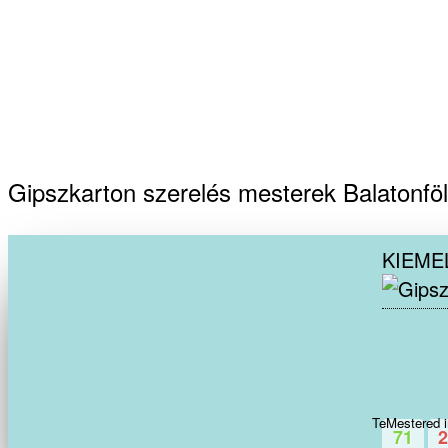
Gipszkarton szerelés mesterek Balatonföl
KIEME
TeMestered 
71