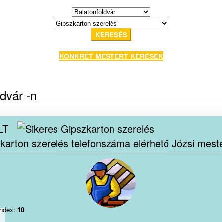
KERESÉS
KONKRÉT MESTERT KERESEK
dvár -n
LT
Józsi mest
index:
10
2