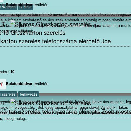
nkát
Balatonföldvár
területén
n szerelés
Burkoló
gozom az építő iparban mint kőmúves.Ma már családi vállalkozásban végezz
el a két fiam szobafestő és ács szak emberek,az ország minden részére e
LT
káinkra és pontos kezdési illetve befejezésének időpontjára valamint a munk
garanciát vállalunk.
Joe
index:
10
1
nkát
Balatonföldvár
területén
n szerelés
Térkövezés
LT
induló, kőműves illetve ács munkáit, legyen az
nagy, mi elvégezzük. Sok éves tapasztalattal, garanciával Vállalunk: lakás
Zsolt mest
alazás, vakolás, színezés, terasz épités tárolók,melléképületekkerítés homlokz
és, hideg-meleg
bontás festés térbetonozás gipszkartonozás ácsmunkák Tetőjavítás akár S.O.
eréje mindenfele munkák az épitőiparban Megbízhatóság, precizitás, ha gyor