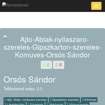
Toggle
naviga
0
0
Orsós Sándor
TeMestered index: 2.3
Ajtó, Ablak, nyílászáró szerelés
Gipszkarton szerelés
Kőműves
Lakásfelújítás
Szigetelés
Térkövezés
Villanyszerelés