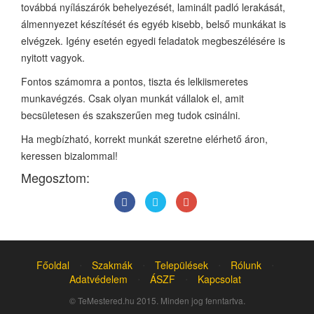
továbbá nyílászárók behelyezését, laminált padló lerakását,
álmennyezet készítését és egyéb kisebb, belső munkákat is
elvégzek. Igény esetén egyedi feladatok megbeszélésére is
nyitott vagyok.
Fontos számomra a pontos, tiszta és lelkiismeretes
munkavégzés. Csak olyan munkát vállalok el, amit
becsületesen és szakszerűen meg tudok csinálni.
Ha megbízható, korrekt munkát szeretne elérhető áron,
keressen bizalommal!
Megosztom:
Főoldal
⋅
Szakmák
⋅
Települések
⋅
Rólunk
⋅
Adatvédelem
⋅
ÁSZF
⋅
Kapcsolat
© TeMestered.hu 2015. Minden jog fenntartva.