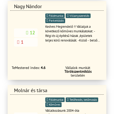
Nagy Nándor
Földmunka
Villanyszerelés
Parkettázás
Kedves Megrendelő !! Vállaljuk a
következő kőműves munkálatokat: -
12
Régi és új építésű házak ,épületek
teljes körű renoválását. -Külső - belső
1
bontást, átalakítást,vakolást,
betonozást. gipszkartonozást. -Külső-
belső szigetelést. -Teraszok ,kerítések
építését. -Járda,első udvar térburkolása
és az ezekkel járó szükséges
TeMestered index:
4.6
Vállalok munkát
munkálatokat. -Garázsok és egyéb
Törökszentmiklós
melléképületek építését. -
területén
Pergolák,pavilonok gyártását. - Fűvágás
bozott irtást minden féle kerti munkát (
fakivágást ,terprendezés, fűmagozást
Molnár és társa
,gyepesítést) - Ereszcsatorna
takaritást !!!!!!!
Földmunka
Tetőfestés, tetőmosás
Kőműves
Vállalkozásunk 2004-óta