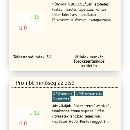
MŰGYANTA BURKOLÁS!!! Tetőfedés
Festés, mázolás, tapétázás, Kerítés
építés Kőműves munkálatok
15
Térkövezés 10 éves munkatapasztalat!
Megbízható precíz munka! A hét
0
bármelyik napján! Keressen minket
bizalommal! Elérhetőségünk:
Email:Mugyantapadlo@freemail.hu
TeMestered index:
5.1
Vállalok munkát
Törökszentmiklós
területén
Profi bt minőség az első
Földmunka
Villanyszerelés
Takarítás
Üdv válaljuk Bojler szerelésés vizkő ,
fürdőszoba szoba teljes felújítást.
12
vízvezeték rendszer teljes körű
kiépítését .Hétfő -Péntek reggel 8-
0
18óráig Hétvégén Szombat - vasárnap