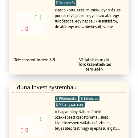
Szigetelés
kisebb kivitelezési munkák, gyors és és
pontos elvégzése Legyen szó akár egy
1
fürdőszoba, egy nappali kialakításáról,
de akár egy teraszbővítésről, szinte
0
mindenre van ötletünk. Ha
megbízható, pontos, precíz
szakemberekre van szüksége, akik
korrekt határidővel és árakon
dolgoznak, keressen bennünket!
TeMestered index:
4.3
Vállalok munkát
Forduljon hozzánk bizalommal!
Törökszentmiklós
szobafestés, mázolás, kültéri festés,
területén
homlokzati hőszigetelés, lakásfelújítás,
tapétázás és egyéb felületmegújítás
duna invest systembau
Földmunka
Kőműves
Villanyszerelés
A hagyomány Nálunk érték!
Szakképzett csapatommal, saját
1
kivitelezésben vállalok részleges,
teljes átépítést, vagy új építésű ingatlan
0
kivitelezést, mindennemű építőipari