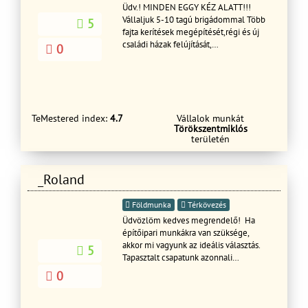
Üdv.! MINDEN EGGY KÉZ ALATT!!!
Vállaljuk 5-10 tagú brigádommal Több
5
fajta kerítések megépítését,régi és új
családi házak felújítását,
0
Glettelését,festését és
tapétázását,Vakolását,Ajtó,Ablak
cseréjét Hideg-melegburkolását,Tető
cserét, javítását , Fürdőszoba felújítás és
javítását ,Penészes falak,Salétromos
TeMestered index:
4.7
Vállalok munkát
falak innyektálását.Tovabbá Támfalak
Törökszentmiklós
építését és bontását terasz építését és
területén
burkolását válaljuk rövid határidőn
belül dolgozunk GARANCIÁVAL!!
Kérem tekintse meg referencia
_Roland
képeinket és ha tetszik a munkáink
akkor hívjon bizalommal
Földmunka
Térkövezés
Üdvözlöm kedves megrendelő! Ha
építőipari munkákra van szüksége,
akkor mi vagyunk az ideális választás.
5
Tapasztalt csapatunk azonnali
kezdéssel áll rendelkezésère, hogy új
0
épületeket építsünk, meglévőket
bővítsünk és karbantartsuk őket.
Rugalmasan alkalmazkodunk az adott