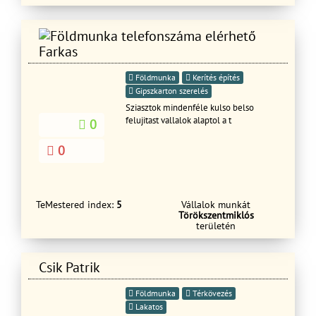
Farkas
Földmunka
Kerítés építés
Gipszkarton szerelés
Sziasztok mindenféle kulso belso
felujitast vallalok alaptol a t
0
0
TeMestered index:
5
Vállalok munkát
Törökszentmiklós
területén
Csik Patrik
Földmunka
Térkövezés
Lakatos