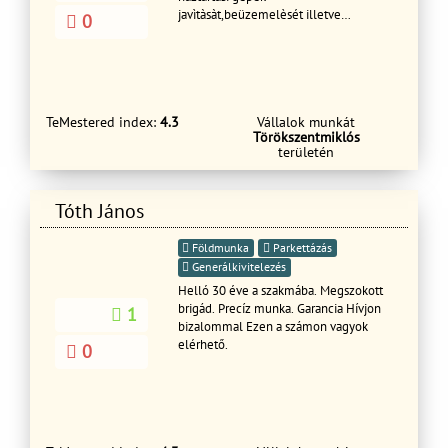
javìtàsàt,beüzemelèsét illetve
0
mindenfèle kőműves munkàkat
vàllalunk szakkè
TeMestered index:
4.3
Vállalok munkát
Törökszentmiklós
területén
Tóth János
Földmunka
Parkettázás
Generálkivitelezés
Helló 30 éve a szakmába. Megszokott
brigád. Precíz munka. Garancia Hívjon
1
bizalommal Ezen a számon vagyok
elérhető.
0