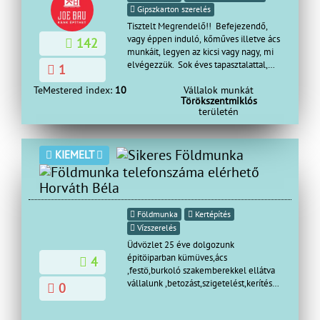
Gipszkarton szerelés
Tisztelt Megrendelő!! Befejezendő,
vagy éppen induló, kőműves illetve ács
142
munkáit, legyen az kicsi vagy nagy, mi
elvégezzük. Sok éves tapasztalattal,
1
garanciával Vállalunk: lakás
TeMestered index:
10
Vállalok munkát
felújítás falazás, vakolás,
Törökszentmiklós
színezés, terasz
területén
épités tárolók,melléképületekkerítés homlokzati
hőszigetelés, hideg-meleg
burkolás, bontás festés térbetonozás gipszkartono
KIEMELT
akár S.O.Sajtók-ablakok
cseréje mindenfele munkák az
épitőiparban Megbízhatóság, precizitás,
Horváth Béla
ha gyorsan minőségi munkára van
szüksége hívjon bátran !!!
Földmunka
Kertépítés
Vízszerelés
Üdvözlet 25 éve dolgozunk
épitöiparban kümüves,ács
4
,festö,burkoló szakemberekkel ellátva
vállalunk ,betozást,szigetelést,kerítés
0
építést,viakolórozás,festési munkák
,föld munka ,ásás ,szenyviz hálózat