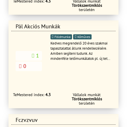
TeMestered index:
4.3
Vállalok munkát
Törökszentmiklós
területén
Pál Akciós Munkák
Földmunka
Kőműves
Kedves megrendelő 20 éves szakmai
tapasztalattal állunk rendelkezésére.
Amiben segìteni tudunk. Az
1
mindenféle tetőmunkálatok pl. új tetők
építése, régi tetők javítása
0
felújítása,vihar utáni károk beázás
elhárítása. Zsindely tetők
készítése,bádogos munkálatok.,kúp
kenés ,egyéb bontások.stb. Vállalunk
mindenféle kőműves munkáltot.pl.
Vakolás,betonozás ,falazás
TeMestered index:
4.3
Vállalok munkát
Törökszentmiklós
,térkövezés,kerítés
területén
építés.hőszigetelés,egyéb bontások
,stb. Ingyenes tanácsadás, korrekt
árajánlat. Tel Hívjon bizalommal!
Fczvzvuv