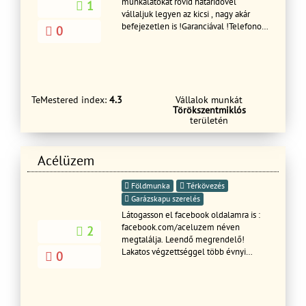
munkálatokat rövid határidővel
1
vállaljuk legyen az kicsi , nagy akár
befejezetlen is !Garanciával !Telefonon
0
ingyenes tanácsadás !Hívjon
bizalommal !Több 10 éves tapasztalat
TeMestered index:
4.3
Vállalok munkát
Törökszentmiklós
területén
Acélüzem
Földmunka
Térkövezés
Garázskapu szerelés
Látogasson el facebook oldalamra is :
facebook.com/aceluzem néven
2
megtalálja. Leendő megrendelő!
Lakatos végzettséggel több évnyi
0
tapasztalattal, munkámat nagyon
szeretve várom új ügyfeleim
jelentkezését. Segítek amiben tudok,
és mindig az ügyfelek számára