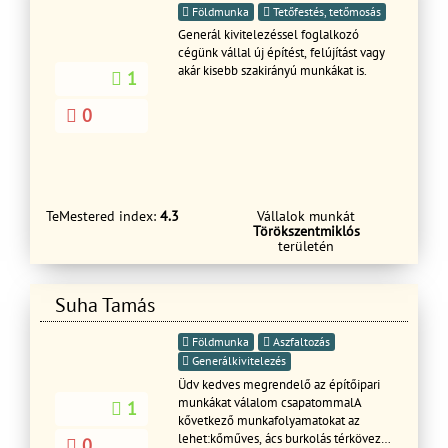
Földmunka
Tetőfestés, tetőmosás
Generál kivitelezéssel foglalkozó
cégünk vállal új építést, felújítást vagy
akár kisebb szakirányú munkákat is.
1
0
TeMestered index:
4.3
Vállalok munkát
Törökszentmiklós
területén
Suha Tamás
Földmunka
Aszfaltozás
Generálkivitelezés
Üdv kedves megrendelő az építőipari
munkákat válalom csapatommalA
1
kővetkező munkafolyamatokat az
lehet:kőműves, ács burkolás térkövezés
0