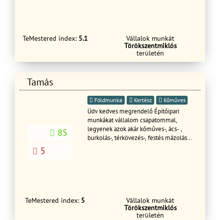
- 9-17 ig. Kérem hívjon bizalommal.
TeMestered index:
5.1
Vállalok munkát
Törökszentmiklós
területén
Tamás
Földmunka
Kertész
Kőműves
Üdv kedves megrendelő Építőipari
munkákat vállalom csapatommal,
legyenek azok akár kőműves-, ács- ,
85
burkolás-, térkövezés-, festés mázolás
munkák . Keressen bizalommal.Ács és
5
tetetőfedőKőműves hideg meleg
burkolás Festés TérkővezésStb ststb
TeMestered index:
5
Vállalok munkát
Törökszentmiklós
területén