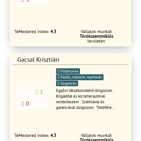
bontás és javítást, kémény bádogolás,
csatornázást Épületek bontása, kézi
bontások is. még sok mást is.
Hétvégén is, akár ünnep napokon is
HÍVHATÓ VAGYOK!!!!!
TeMestered index:
4.3
Vállalok munkát
Törökszentmiklós
területén
Gacsal Krisztián
Földmunka
Festés, mázolás, tapétázás
Szigetelés
Egyéni Vállalkozoként dolgozom .
1
Brigáddal és kis teherautóval
rendelkezem . Számlával és
0
garanciával dolgozom. Többféle
munkafolyamatot is vállalok. Á-tól Z-ig
Az ország minden pontján.
Tisztelettel:Gacsal Krisztián .
TeMestered index:
4.3
Vállalok munkát
Törökszentmiklós