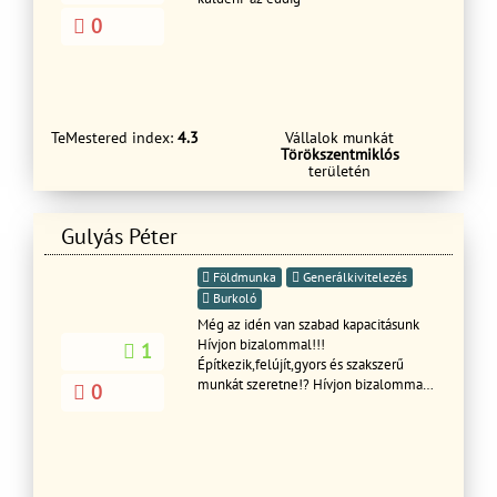
0
TeMestered index:
4.3
Vállalok munkát
Törökszentmiklós
területén
Gulyás Péter
Földmunka
Generálkivitelezés
Burkoló
Még az idén van szabad kapacitásunk
Hívjon bizalommal!!!
1
Építkezik,felújít,gyors és szakszerű
munkát szeretne!? Hívjon bizalommal!!
0
Székhelyünktől vállalunk kiszállast 300
kilóméterig!!! Megfelelő
szakemberekkel,megfelelő
szerszámokkal vállalunk kőműves,festő
munkákat,Teljes lakásfelújítás belső