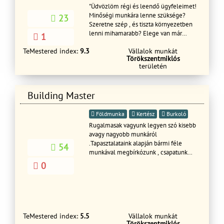
"Üdvözlöm régi és leendő ügyfeleimet!
szilagyigeneralepito@gmail.com
Minőségi munkára lenne szüksége?
23
Szeretne szép , és tiszta környezetben
lenni mihamarabb? Elege van már
1
abból , hogy a vállalkozója hitegeti
TeMestered index:
9.3
Vállalok munkát
nem teljesítik időre amit kért? Akkor ne
Törökszentmiklós
habozzon és vegye fel velem a
területén
kapcsolatot, ha szobafestésre,
gipszkartonszerelésre , teljeskörű
lakásfelújításra van szüksége!
Building Master
Üdvözlettel Tóth Csaba
Földmunka
Kertész
Burkoló
Rugalmasak vagyunk legyen szó kisebb
avagy nagyobb munkáról
.Tapasztalataink alapján bármi féle
54
munkával megbírkózunk , csapatunk
elszánt ,és évek óta egy nagy család. A
0
megadott szakmák alapján mindent
megoldunk. Több információ esetén
kérem hívja a megadott telefonszámot
üdvözlettel: Főbb tevékenységeink....:
Javítások lakás felújítás falazás, vakolás,
színezés, terasz épités
TeMestered index:
5.5
Vállalok munkát
Törökszentmiklós