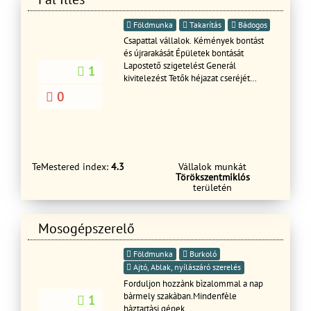
Földmunka
Takarítás
Bádogos
Csapattal vállalok. Kémények bontást
és újrarakását Épületek bontását
Lapostető szigetelést Generál
1
kivitelezést Tetők héjazat cseréjét
pergola Ács munkákat Köműves
0
munkákat (vakolás,viakolor,stb)
15%kedvezmény a szerződés
kötésekor. Tisztelettel Illés Pál
TeMestered index:
4.3
Vállalok munkát
Törökszentmiklós
területén
Mosogépszerelő
Földmunka
Burkoló
Ajtó, Ablak, nyílászáró szerelés
Forduljon hozzànk bìzalommal a nap
bàrmely szakàban.Mindenfèle
1
hàztartàsi gépek