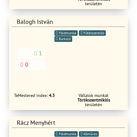
területén
Balogh István
Földmunka
Fűtésszerelés
Burkoló
1
0
TeMestered index:
4.3
Vállalok munkát
Törökszentmiklós
területén
Rácz Menyhért
Földmunka
Kőműves