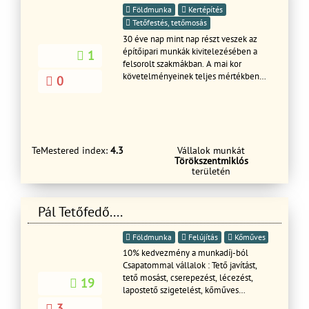
Földmunka
Kertépítés
Tetőfestés, tetőmosás
30 éve nap mint nap részt veszek az
építőipari munkák kivitelezésében a
1
felsorolt szakmákban. A mai kor
követelményeinek teljes mértékben
0
megfelelő első osztályú
anyagokkal,első osztályú
munkavégzést
TeMestered index:
4.3
Vállalok munkát
Törökszentmiklós
területén
Pál Tetőfedő....
Földmunka
Felújítás
Kőműves
10% kedvezmény a munkadíj-ból
Csapatommal vállalok : Tető javítást,
tető mosást, cserepezést, lécezést,
19
lapostető szigetelést, kőműves
munkákat, szigetelést(drivyt) kémény
3