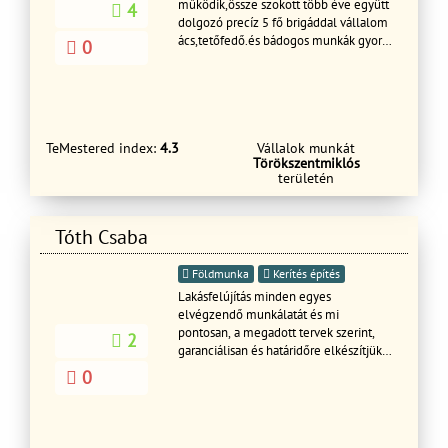
működik,össze szokott több éve együtt
4
dolgozó precíz 5 fő brigáddal vállalom
ács,tetőfedő.és bádogos munkák gyors
0
és szakszerű kivitelezését.Hétvégén is
elérhetőek vagyunk .
TeMestered index:
4.3
Vállalok munkát
Törökszentmiklós
területén
Tóth Csaba
Földmunka
Kerítés építés
Lakásfelújítás minden egyes
elvégzendő munkálatát és mi
pontosan, a megadott tervek szerint,
2
garanciálisan és határidőre elkészítjük
önnek a megálmodott, felújított
0
lakást.Cégünk által az ön lakása is
teljesen újjá varázsolódhat,
amennyiben minket bíz meg a
munkálatok elvégzésével. Bizalommal