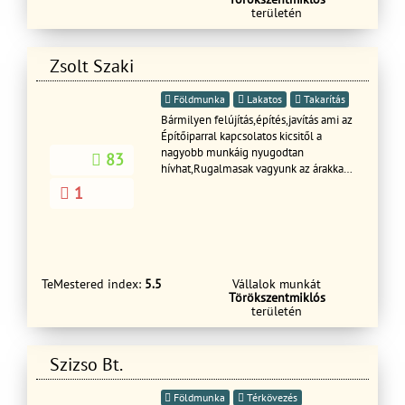
tárolók,melléképületek kerítés
területén
homlokzati hőszigetelés, hideg-meleg
burkolás, bontás festés térbetonozás
gipszkartonozás ácsmunkák Tetőjavítás
Zsolt Szaki
akár S.O.S ajtók-ablakok cseréje
Földmunka
Lakatos
Takarítás
Bármilyen felújítás,építés,javítás ami az
Építőiparral kapcsolatos kicsitől a
nagyobb munkáig nyugodtan
83
hívhat,Rugalmasak vagyunk az árakkal
és az idő ponttal egyaránt.
1
TeMestered index:
5.5
Vállalok munkát
Törökszentmiklós
területén
Szizso Bt.
Földmunka
Térkövezés