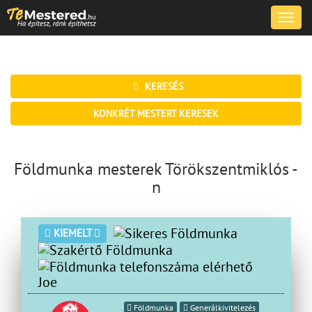
Toggle
naviga
KERESÉS
KONKRÉT MESTERT KERESEK
Földmunka mesterek Törökszentmiklós -
n
KIEMELT
Joe
Földmunka
Generálkivitelezés