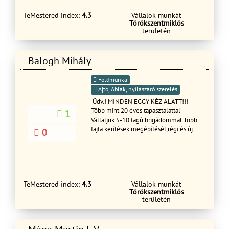
hívjon!
TeMestered index:
4.3
Vállalok munkát
Törökszentmiklós
területén
Balogh Mihály
Földmunka
Ajtó, Ablak, nyílászáró szerelés
Üdv.! MINDEN EGGY KÉZ ALATT!!!
Több mint 20 éves tapasztalattal
1
Vállaljuk 5-10 tagú brigádommal Több
fajta kerítések megépítését,régi és új
0
családi házak felújítását,
Glettelését,festését és
tapétázását,Vakolását,Ajtó,Ablak
cseréjét Hideg-melegburkolását,Tető
cserét, javítását , Fürdőszoba felújítás és
TeMestered index:
4.3
Vállalok munkát
javítását ,Penészes falak,Salétromos
Törökszentmiklós
falak innyektálását.Tovabbá Támfalak
területén
építését és bontását terasz építését és
burkolását válaljuk rövid határidőn
belül dolgozunk GARANCIÁVAL!!