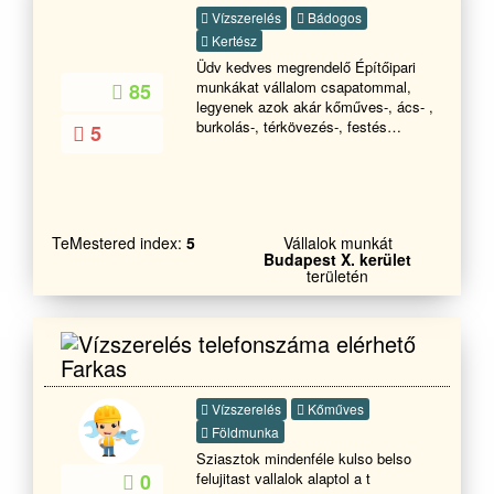
Vízszerelés
Bádogos
Kertész
Üdv kedves megrendelő Építőipari
munkákat vállalom csapatommal,
85
legyenek azok akár kőműves-, ács- ,
burkolás-, térkövezés-, festés
5
mázolás munkák . Keressen
bizalommal.Ács és
tetetőfedőKőműves hideg meleg
burkolás Festés TérkővezésStb
ststb
TeMestered index:
5
Vállalok munkát
Budapest X. kerület
területén
Farkas
Vízszerelés
Kőműves
Földmunka
Sziasztok mindenféle kulso belso
felujitast vallalok alaptol a t
0