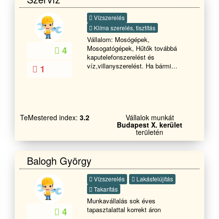
Vízszerelés
Klíma szerelés, tisztítás
Vállalom: Mosógépek,
Mosogatógépek, Hűtők továbbá
4
kaputelefonszerelést és
víz,villanyszerelést. Ha bármi
1
kérdése van hívjon a megadott
telefonszámon
TeMestered index:
3.2
Vállalok munkát
Budapest X. kerület
területén
Balogh György
Vízszerelés
Lakásfelújítás
Takarítás
Munkavállalás sok éves
tapasztalattal korrekt áron
4