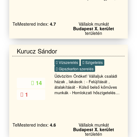
valamint referencia munkával
rendelkezünk! Bármely kérdése van
forduljon hozzánk bizalommal!
Üdvozlettel
TeMestered index:
4.7
Vállalok munkát
Budapest X. kerület
területén
Kurucz Sándor
Vízszerelés
Szigetelés
Gipszkarton szerelés
Üdvözlöm Önöket! Vállaljuk családi
házak , lakások : - Felújítását ,
14
átalakítását - Külső belső kőműves
munkák - Homlokzati hőszigetelés -
1
Nyílászáró csere - Betonozás ,
vakolás - Falazás , zsaluzás ,
térkövezés - Kerítés építés -
Tetőfedés - Bádogozás Keressen
bennünket bizalommal
TeMestered index:
4.6
Vállalok munkát
Budapest X. kerület
területén