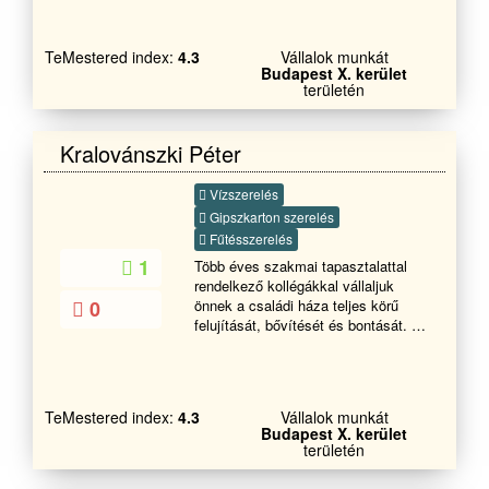
TeMestered index:
4.3
Vállalok munkát
Budapest X. kerület
területén
Kralovánszki Péter
Vízszerelés
Gipszkarton szerelés
Fűtésszerelés
1
Több éves szakmai tapasztalattal
rendelkező kollégákkal vállaljuk
0
önnek a családi háza teljes körű
felujítását, bővítését és bontását. Ha
úgy érzi, hogy megépítené álmai
otthonát alapoktól és
könnyűszerkezetből a kulcsrakész
állapotig akkor keressen minket
TeMestered index:
4.3
Vállalok munkát
bizalommal. Célunk, hogy
Budapest X. kerület
megbízható, precíz vállalkozót
területén
találjon. Ránk számíthat minden
építési probléma megoldásában