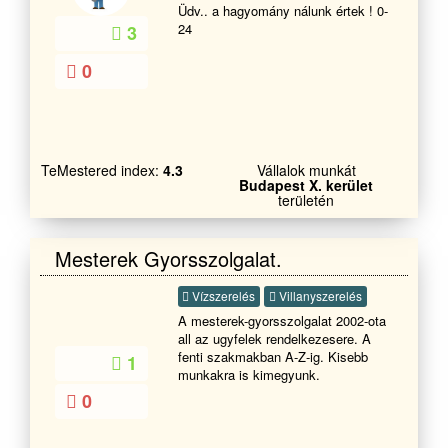
Üdv.. a hagyomány nálunk értek ! 0-
24
3
0
TeMestered index:
4.3
Vállalok munkát
Budapest X. kerület
területén
Mesterek Gyorsszolgalat.
Vízszerelés
Villanyszerelés
A mesterek-gyorsszolgalat 2002-ota
all az ugyfelek rendelkezesere. A
fenti szakmakban A-Z-ig. Kisebb
1
munkakra is kimegyunk.
0