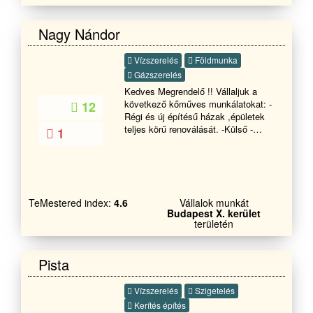
Nagy Nándor
Vízszerelés
Földmunka
Gázszerelés
Kedves Megrendelő !! Vállaljuk a
következő kőműves munkálatokat: -
12
Régi és új építésű házak ,épületek
teljes körű renoválását. -Külső -
1
belső bontást, átalakítást,vakolást,
betonozást. gipszkartonozást. -
Külső-belső szigetelést. -Teraszok
,kerítések építését. -Járda,első
udvar térburkolása és az ezekkel
TeMestered index:
4.6
Vállalok munkát
járó szükséges munkálatokat. -
Budapest X. kerület
Garázsok és egyéb melléképületek
területén
építését. -Pergolák,pavilonok
gyártását. - Fűvágás bozott irtást
minden féle kerti munkát ( fakivágást
Pista
,terprendezés, fűmagozást
,gyepesítést) - Ereszcsatorna
Vízszerelés
Szigetelés
takaritást !!!!!!!
Kerítés építés