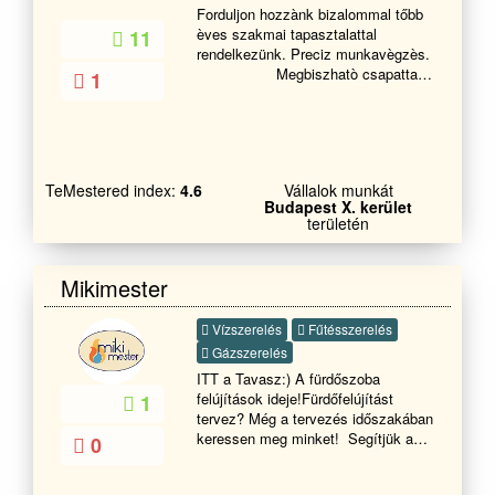
Forduljon hozzànk bizalommal tőbb
èves szakmai tapasztalattal
11
rendelkezünk. Preciz munkavègzès.
Megbiszhatò csapattal
1
ès megfelelő szakemberekkel
dolgozunk.keressen bàtran
minket.segì
TeMestered index:
4.6
Vállalok munkát
Budapest X. kerület
területén
Mikimester
Vízszerelés
Fűtésszerelés
Gázszerelés
ITT a Tavasz:) A fürdőszoba
felújítások ideje!Fürdőfelújítást
1
tervez? Még a tervezés időszakában
keressen meg minket! Segítjük az
0
Ön tervezését vízszerelő szemmel
is nézni:) Mire figyeljen? Milyen