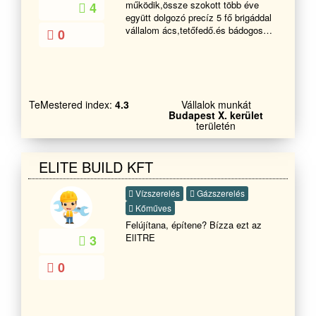
működik,össze szokott több éve
4
Kerepes, Kistarcsa, Nagytarcsa,
együtt dolgozó precíz 5 fő brigáddal
Csömör, -----------Várom hívását
vállalom ács,tetőfedő.és bádogos
0
bizalommal -----------
munkák gyors és szakszerű
kivitelezését.Hétvégén is elérhetőek
vagyunk .
TeMestered index:
4.3
Vállalok munkát
Budapest X. kerület
területén
ELITE BUILD KFT
Vízszerelés
Gázszerelés
Kőműves
Felújítana, építene? Bízza ezt az
ElITRE
3
0