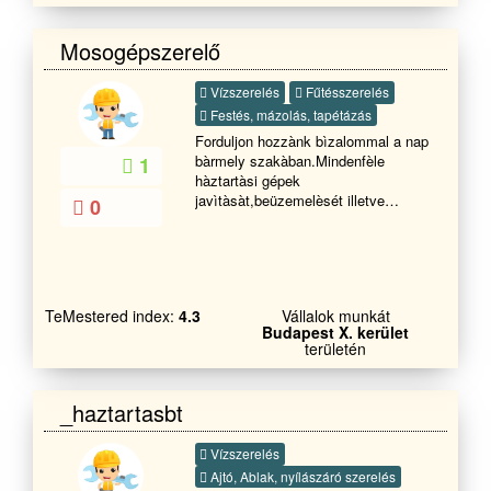
Mosogépszerelő
Vízszerelés
Fűtésszerelés
Festés, mázolás, tapétázás
Forduljon hozzànk bìzalommal a nap
bàrmely szakàban.Mindenfèle
1
hàztartàsi gépek
javìtàsàt,beüzemelèsét illetve
0
mindenfèle kőműves munkàkat
vàllalunk szakkè
TeMestered index:
4.3
Vállalok munkát
Budapest X. kerület
területén
_haztartasbt
Vízszerelés
Ajtó, Ablak, nyílászáró szerelés