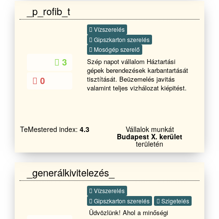
legyen szó tervezésről és átadásról.
_p_rofib_t
Amit ön elképzel azt mi
megvalósítjuk. Számunkra fontos,
Vízszerelés
hogy a megrendelő elégedett legyen
Gipszkarton szerelés
a munkánkal.
Mosógép szerelő
3
Szép napot vállalom Háztartási
gépek berendezések karbantartását
0
tisztítását. Beüzemelés javitás
valamint teljes vizhálozat kiépitést.
TeMestered index:
4.3
Vállalok munkát
Budapest X. kerület
területén
_generálkivitelezés_
Vízszerelés
Gipszkarton szerelés
Szigetelés
Üdvözlünk! Ahol a minőségi