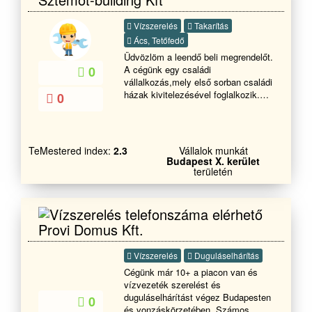
Vízszerelés
Takarítás
Ács, Tetőfedő
Üdvözlöm a leendő beli megrendelőt.
A cégünk egy családi
0
vállalkozás,mely első sorban családi
házak kivitelezésével foglalkozik.
0
Társasházak,kezelésével és
javitásával is foglakozunk.
Tapasztalt józan életű,öszeszokott
csapat. Garanciával. Hívjon
TeMestered index:
2.3
Vállalok munkát
Bizzalommal.
Budapest X. kerület
területén
Provi Domus Kft.
Vízszerelés
Duguláselhárítás
Cégünk már 10+ a piacon van és
vízvezeték szerelést és
duguláselhárítást végez Budapesten
0
és vonzáskörzetében. Számos