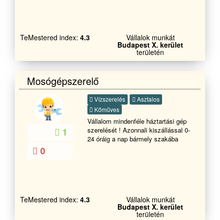
megrendelt kivitelezés munkadíjából
jóváírásra kerül!
TeMestered index:
4.3
Vállalok munkát
Budapest X. kerület
területén
Mosógépszerelő
Vízszerelés
Asztalos
Kőműves
Vállalom mindenféle háztartási gép
szerelését ! Azonnali kiszállással 0-
1
24 óráig a nap bármely szakába
0
TeMestered index:
4.3
Vállalok munkát
Budapest X. kerület
területén