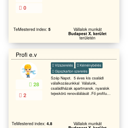
0
TeMestered index:
5
Vállalok munkát
Budapest X. kerület
területén
Profi e.v
Vízszerelés
Kéménybélés
Gipszkarton szerelés
Szép Napot. 5 éves kis családi
válalkozásunkkal Válalunk,
28
családiházak apartmanok. nyaralok
tejeskörü renoválálását .Fő profilunk
2
Szárazépités (gipszkartonszerelés
)ebbe értve gyémánt fal elötétfalak
és fürdöszoba blokok szigetelését .
Vizszerelés 5 rétegű henkó cső
szerelést is Kőműves munkát.
TeMestered index:
4.8
Vállalok munkát
Ebbe értve : Homlokzati szigetelést
Budapest X. kerület