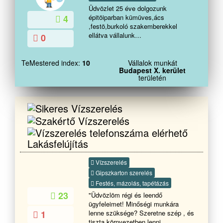
Üdvözlet 25 éve dolgozunk
épitöiparban kümüves,ács
4
,festö,burkoló szakemberekkel
ellátva vállalunk
0
,betozást,szigetelést,kerítés
építést,viakolórozás,festési munkák
,föld munka ,ásás ,szenyviz hálózat
TeMestered index:
10
Vállalok munkát
Budapest X. kerület
kiépitést,vakolás,hálozás ragasztó
területén
glettelés,felújítási munkákat legyen
az kicsi akár nagy munka rugalmas
gyors szakszerü megbízható munkát
végzünk.Az elvégzett munkákra
garanciát vállalunk Hivjon
bizalommal akár hétvégén
ünnepnapokon is.Köszönöm, hogy
Lakásfelújítás
végig olvasta és csapatomat
válasza a munka végzésére.
Vízszerelés
Gipszkarton szerelés
Festés, mázolás, tapétázás
23
"Üdvözlöm régi és leendő
ügyfeleimet! Minőségi munkára
1
lenne szüksége? Szeretne szép , és
tiszta környezetben lenni