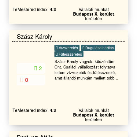
TeMestered index:
4.3
Vállalok munkát
Budapest X. kerület
területén
Szász Károly
Vízszerelés
Duguláselhárítás
Fűtésszerelés
Szász Károly vagyok, köszöntöm
Önt. Családi vállalkozást folytatva
2
lettem vízvezeték és fűtésszerelő,
amit állandó munkám mellett több
0
mint 22 éve csinálok. A szakma
több területén is kipróbáltam magam,
amikből sok tapasztalatot szereztem
és végül saját vállalkozásba
kezdtem és foglalkozom a
TeMestered index:
4.3
Vállalok munkát
felsoroltakkal. Csőtörés, repedések,
Budapest X. kerület
szivárgások megszűntetése (ólom,
területén
réz,horganyzott, ötrétegű és KPE
csöveken) Csapok, WC tartályok,
WC gumitölcsérek és Szifonok