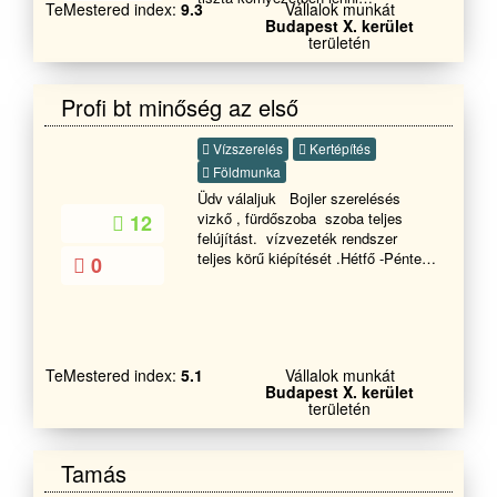
TeMestered index:
9.3
Vállalok munkát
mihamarabb? Elege van már abból ,
Budapest X. kerület
hogy a vállalkozója hitegeti nem
területén
teljesítik időre amit kért? Akkor ne
habozzon és vegye fel velem a
kapcsolatot, ha szobafestésre,
Profi bt minőség az első
gipszkartonszerelésre , teljeskörű
lakásfelújításra van szüksége!
Vízszerelés
Kertépítés
Üdvözlettel Tóth Csaba
Földmunka
Üdv válaljuk Bojler szerelésés
vizkő , fürdőszoba szoba teljes
12
felújítást. vízvezeték rendszer
teljes körű kiépítését .Hétfő -Péntek
0
reggel 8-18óráig Hétvégén Szombat
- vasárnap - 9-17 ig. Kérem hívjon
bizalommal.
TeMestered index:
5.1
Vállalok munkát
Budapest X. kerület
területén
Tamás