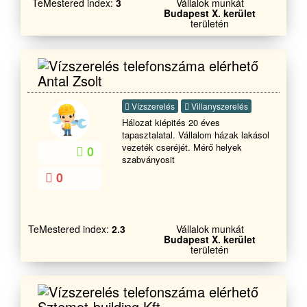
TeMestered index:
3
Vállalok munkát
Budapest X. kerület
területén
Antal Zsolt
Vízszerelés
Villanyszerelés
Hálozat kiépités 20 éves
tapasztalatal. Vállalom házak lakásol
vezeték cseréjét. Mérő helyek
0
szabványosit
0
TeMestered index:
2.3
Vállalok munkát
Budapest X. kerület
területén
Sztemot-building Kft