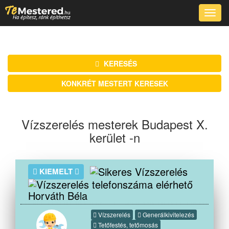
Toggle
naviga
KERESÉS
KONKRÉT MESTERT KERESEK
Vízszerelés mesterek Budapest X.
kerület -n
KIEMELT
Horváth Béla
Vízszerelés
Generálkivitelezés
Tetőfestés, tetőmosás