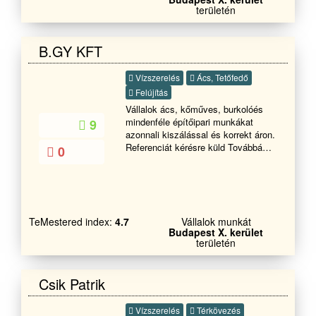
,falazást betonozást . burkolást .
területén
fürdö tejes renoválását ! tető javitást
épitést ! Valamint ,Ajtó és ablak
nyílás záró cserét' Hívjon bizzalomal
B.GY KFT
a nap bármely szakában . Akár e-
mailen is kérhet ár ajánlatot . 0-24
Vízszerelés
Ács, Tetőfedő
Köszönöm figyelmed szép napot
Felújítás
Vállalok ács, kőműves, burkolóés
mindenféle építőipari munkákat
9
azonnali kiszálással és korrekt áron.
Referenciát kérésre küld Továbbá
0
vállaolom víz villanyszerelés
takarítás stb Kérem hívjon a
megadott telefonszámon.
TeMestered index:
4.7
Vállalok munkát
Budapest X. kerület
területén
Csik Patrik
Vízszerelés
Térkövezés