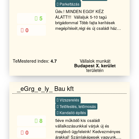
Parkettázás
Üdv.! MINDEN EGGY KÉZ
ALATT!!! Vállaljuk 5-10 tagú
5
brigádommal Több fajta kerítések
megépítését,régi és új családi házak
0
felújítását, Glettelését,festését és
tapétázását,Vakolását,Ajtó,Ablak
cseréjét Hideg-melegburkolását,Tető
cserét, javítását , Fürdőszoba
felújítás és javítását ,Penészes
TeMestered index:
4.7
Vállalok munkát
falak,Salétromos falak
Budapest X. kerület
innyektálását.Tovabbá Támfalak
területén
építését és bontását terasz építését
és burkolását válaljuk rövid határidőn
belül dolgozunk GARANCIÁVAL!!
_eGrg_e_ly_ Bau kft
Kérem tekintse meg referencia
képeinket és ha tetszik a munkáink
Vízszerelés
akkor hívjon bizalommal
Tetőfestés, tetőmosás
Kandalló építés
8
5éve működő kis családi
vállalkozásunkkal várjuk új és
0
meglévö ügyfeleink! Kedvezményes
árakkal! Számlaképesek vagyunk,