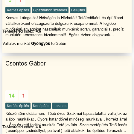
Kerítés építés
Gipszkarton szerelés
Felújítás
Kedves Látogatók! Hétvégén is Hívható!! Tetőfedőként és építőipari
vállalkozóként országszerte dolgozunk csapatommal. A legjobb
minőségű anyagokat használjuk munkáink során, garanciális, precíz
TeMestered index:
4.6
munkáért keressenek bizalommal!! Egész évben dolgozunk
csapatunkkal! Szezonkezdési ár
Vállalok munkát
Gyöngyös
területén
Csontos Gábor
14
1
Kerítés építés
Kertépítés
Lakatos
Köszöntöm oldalamon. Több éves Szakmai tapasztalattal vállaljuk az
alábbi munkákat , Gyors határidővel minőségi munkával , korrekt árral
. Ács és tető fedési munkák Tető javítás Szerkezetépítés Tető fedés
TeMestered index:
4.6
( cseréppel ,zsindellyel, palával ) tető ablakok be építése Teraszok