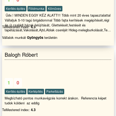
Kerítés építés
Földmunka
Kőműves
Üdv.! MINDEN EGGY KÉZ ALATT!!! Több mint 20 éves tapasztalattal
Vállaljuk 5-10 tagú brigádommal Több fajta kerítések megépítését,régi
és új családi házak felújítását, Glettelését,festését és
TeMestered index:
4.3
tapétázását,Vakolását,Ajtó,Ablak cseréjét Hideg-melegburkolását,Tető
cserét, javítását , Fürdőszoba felújítás és javítását ,Penészes
Vállalok munkát
Gyöngyös
területén
falak,Salétromos falak innyektálását.Tovabbá Támfalak építését és
bontását terasz építését és burkolását válaljuk rövid határidőn belül
dolgozunk GARANCIÁVAL!! Kérem tekintse meg referencia képeinket
Balogh Róbert
és ha tetszik a munkáink akkor hívjon bizalommal
1
0
Kerítés építés
Kertépítés
Parkettázás
Megbízható pontos munkavégzés korrekt árakon. Referencia képet
tudok küldeni az eddig
TeMestered index:
4.3