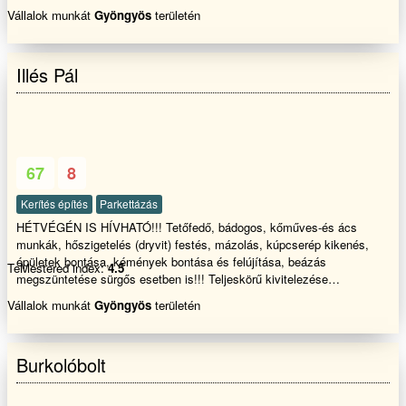
,Pergolák, pavilonok készítése - Tető mosás - szigetelés -
Vállalok munkát
Gyöngyös
területén
Gipszkarton szerelés - --------------------------------------------- Bádogos
munkákCsatorna ,lefolyó rendszer ki építése kémény bádog,
Oromszegély ,cseppentő lemez csere ---------------------------------------------
Illés Pál
Asztalos munkák Egyedi konyha ,szoba bútorok el készítése Lapra
szerelt bútorok össze szerelése Korlátok , lépcsők megtervezése ,
elkészítése parkettázás -ablakok, ajtók Beszerelése ------------------------
----------------------- -Szoba Festés, glettelés ........... -Lakatos munkák
Kapuk ,korlátok,előtetők............. -Kőműves munkák Szigetelés
,Betonozás , falazás........... ------------------------------------------ Ha fel
67
8
keltettem érdeklődését Hívjon Bizalommal Köszönöm
Kerítés építés
Parkettázás
HÉTVÉGÉN IS HÍVHATÓ!!! Tetőfedő, bádogos, kőműves-és ács
munkák, hőszigetelés (dryvit) festés, mázolás, kúpcserép kikenés,
épületek bontása, kémények bontása és felújítása, beázás
TeMestered index:
4.5
megszüntetése sürgős esetben is!!! Teljeskörű kivitelezése
Garanciával!!! Egész évben 20% kedvezmény!!!!
Vállalok munkát
Gyöngyös
területén
Burkolóbolt