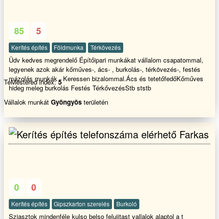
85
5
Kerítés építés
Földmunka
Térkövezés
Üdv kedves megrendelő Építőipari munkákat vállalom csapatommal,
legyenek azok akár kőműves-, ács- , burkolás-, térkövezés-, festés
mázolás munkák . Keressen bizalommal.Ács és tetetőfedőKőműves
TeMestered index:
5
hideg meleg burkolás Festés TérkővezésStb ststb
Vállalok munkát
Gyöngyös
területén
Farkas
0
0
Kerítés építés
Gipszkarton szerelés
Burkoló
Sziasztok mindenféle kulso belso felujitast vallalok alaptol a t