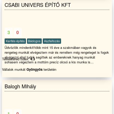
CSABI UNIVERS ÉPÍTŐ KFT
3
0
Kerítés építés
Bádogos
Aszfaltozás
Üdvözlök mindenkit!több mint 15 éve a szakmában vagyok és
rengeteg munkát elvégeztem már és remélem még rengeteget is fogok
elvégezni ahol tudok segíttek az embereknek hanyag munkát
TeMestered index:
4.3
sohasem végeztem a mottóm precíz olcsó a kis munka is
munka.Vállalom minden nemű tetők építését,javítását,kúp cserép
Vállalok munkát
Gyöngyös
területén
kikenését,cserép forgatását,lécezését,lapos tetők
padlások,szigetelését,csatorna és minden féle bádogos munkálatokat,
akár 2 órán belüli ingyenes helyszíni állapot felméréssel.Hívjon
Balogh Mihály
Bizalommal Megegyezünk....
1
0