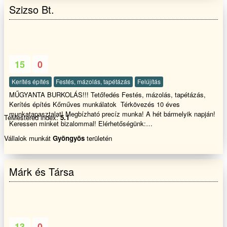
Szizso Bt.
15
0
Kerítés építés
Festés, mázolás, tapétázás
Felújítás
MŰGYANTA BURKOLÁS!!! Tetőfedés Festés, mázolás, tapétázás,
Kerítés építés Kőműves munkálatok Térkövezés 10 éves
munkatapasztalat! Megbízható precíz munka! A hét bármelyik napján!
TeMestered index:
5.1
Keressen minket bizalommal! Elérhetőségünk:
Email:Mugyantapadlo@freemail.hu
Vállalok munkát
Gyöngyös
területén
Márk és Társa
13
0