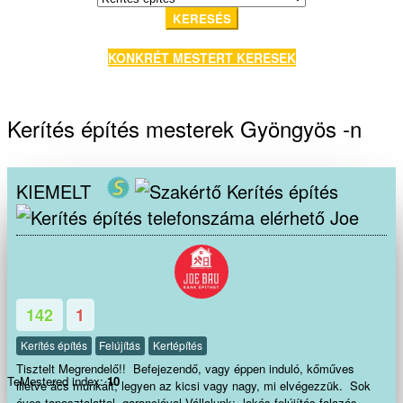
KERESÉS
KONKRÉT MESTERT KERESEK
Kerítés építés mesterek Gyöngyös -n
KIEMELT
Joe
142
1
Kerítés építés
Felújítás
Kertépítés
Tisztelt Megrendelő!! Befejezendő, vagy éppen induló, kőműves
TeMestered index:
10
illetve ács munkáit, legyen az kicsi vagy nagy, mi elvégezzük. Sok
éves tapasztalattal, garanciával Vállalunk: lakás felújítás falazás,