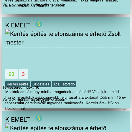
Vállalok munkát
Gyöngyös
területén
vakolás, színezés, terasz
épités tárolók,melléképületekkerítés homlokzati hőszigetelés, hideg-
meleg
burkolás, bontás festés térbetonozás gipszkartonozás ácsmunkák Tetőjav
KIEMELT
akár S.O.Sajtók-ablakok cseréje mindenfele munkák az
Zsolt
épitőiparban Megbízhatóság, precizitás, ha gyorsan minőségi munkára
van szüksége hívjon bátran !!!
mester
63
3
Kerítés építés
Szigetelés
Ács, Tetőfedő
TeMestered index:
10
Mottónk csináld úgy mintha magadnak csinálnád!! Vállaljuk családi
házak nyaralók kisebb nagyobb felújítását átalakítását több mint 15 év
Vállalok munkát
Gyöngyös
területén
tapasztalat garanciával! ingyenes tanácsadás! Korrekt árak Hívjon
bizalommal.
: Lakás felújítás
KIEMELT
: Szinezés.
: Ácsmunkák. : Tetőjavítás
akár azonnal S.O.S. : Teraszépítés.