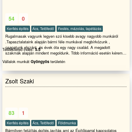
54
0
Kerítés építés
Ács, Tetőfedő
Festés, mázolás, tapétázás
Rugalmasak vagyunk legyen szó kisebb avagy nagyobb munkáról
.Tapasztalataink alapján bármi féle munkával megbírkózunk ,
csapatunk elszánt ,és évek óta egy nagy család. A megadott
TeMestered index:
5.5
szakmák alapján mindent megoldunk. Több információ esetén kérem
hívja a megadott telefonszámot üdvözlettel: Főbb
Vállalok munkát
Gyöngyös
területén
tevékenységeink....: Javítások lakás felújítás falazás, vakolás,
színezés, terasz épités tárolók,melléképületek kerítés homlokzati
hőszigetelés, hideg-meleg burkolás, bontás festés térbetonozás
Zsolt Szaki
gipszkartonozás ácsmunkák Tetőjavítás akár S.O.S ajtók-ablakok
cseréje
83
1
Kerítés építés
Ács, Tetőfedő
Földmunka
Bármilyen felújítás,építés,javítás ami az Építőiparral kapcsolatos