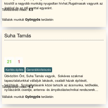
kicsitől a nagyobb munkáig nyugodtan hívhat,Rugalmasak vagyunk az
árakkal és az idő ponttal egyaránt.
TeMestered index:
5.5
Vállalok munkát
Gyöngyös
területén
Suha Tamás
21
1
Kerítés építés
Generálkivitelezés
Üdvözlöm Önt, Suha Tamás vagyok, Sokéves szakmai
tapasztalatunkkal vállaljuk lakások, családi házak építését,
felújítását. Szolgáltatásaink közé tartozik az ácsmunka, tetőfedés,
TeMestered index:
5.3
nyílászárók cseréje, antenna- és árnyékolástechnikai rendszerek
telepítése, burkolás, komplett generálkivitelezés, kerítéseink építése,
Vállalok munkát
Gyöngyös
területén
kőműves munkáink, lakásfelújítás, parkettázás, szigetelési munkák,
takarítás, térkövezés, valamint a tetőfestés és -mosás. Biztos
kézzel, megbízhatóan!