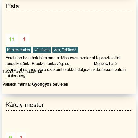
Pista
!!!!!!!
11
1
Kerítés építés
Kőműves
Ács, Tetőfedő
Forduljon hozzànk bizalommal tőbb èves szakmai tapasztalattal
rendelkezünk. Preciz munkavègzès. Megbiszhatò
csapattal ès megfelelő szakemberekkel dolgozunk.keressen bàtran
TeMestered index:
4.6
minket.segì
Vállalok munkát
Gyöngyös
területén
Károly mester
9
1