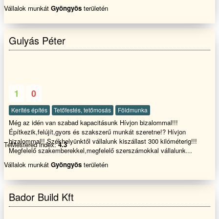
Vállalok munkát
Gyöngyös
területén
Gulyás Péter
1
0
Kerítés építés
Tetőfestés, tetőmosás
Földmunka
Még az idén van szabad kapacitásunk Hívjon bizalommal!!!
Építkezik,felújít,gyors és szakszerű munkát szeretne!? Hívjon
bizalommal!! Székhelyünktől vállalunk kiszállast 300 kilóméterig!!!
TeMestered index:
4.3
Megfelelő szakemberekkel,megfelelő szerszámokkal vállalunk
kőműves,festő munkákat,Teljes lakásfelújítás belső hőszigetelést, (
Vállalok munkát
Gyöngyös
területén
Panel és társasházban egyaránt) ,!! Családi házak vagy földszini
lakás, kerítések,támfalak üzlethelyiségek,földszinti
garázsok,lépcsőházak,raktárépületek falai vizesek,áznak!?
Bador Build Kft
Salétromos kivirágzás jelenik meg a felületen,!? Málló vakolat alakul
ki??? Penészesednek a falak,dohos lessz a helyiség és salétromos
falak..Végleges megoldást nyújthat az utólagos