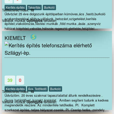
Kerítés építés
Takarítás
Burkoló
TeMestered index:
10
Üdvözlet 25 éve dolgozunk épitöiparban kümüves,ács ,festö,burkoló
szakemberekkel ellátva vállalunk ,betozást,szigetelést,kerítés
Vállalok munkát
Gyöngyös
területén
építést,viakolórozás,festési munkák ,föld munka ,ásás ,szenyviz
hálózat kiépitést,vakolás,hálozás ragasztó glettelés,felújítási
munkákat legyen az kicsi akár nagy munka rugalmas gyors szakszerü
KIEMELT
megbízható munkát végzünk.Az elvégzett munkákra garanciát
vállalunk Hivjon bizalommal akár hétvégén ünnepnapokon
is.Köszönöm, hogy végig olvasta és csapatomat válasza a munka
Szilágyi-èp.
végzésére.
39
0
Kerítés építés
Ács, Tetőfedő
Burkoló
TeMestered index:
10
Üdvözlöm. 20 èves szakmai tapasztalattal állunk rendelkezèsère .
Gyors határidővel ,korrekt árajánlat. Amiben segíteni tudunk a kedves
Vállalok munkát
Gyöngyös
területén
megrendelők rèszère. Az mindenfèle tetőfedès. Pl. Komplett
szerkezet èpítès, teljes hèlyazat cserèk. Pl. Cserèp fedès, zsindely,