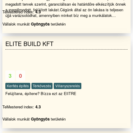
megadott tervek szerint, garanciálisan és határidőre elkészítjük önnek
a megálmodott, felújított lakást.Cégünk által az ön lakása is teljesen
TeMestered index:
4.3
újjá varázsolódhat, amennyiben minket bíz meg a munkálatok
elvégzésével. Bizalommal hívjon!
Vállalok munkát
Gyöngyös
területén
ELITE BUILD KFT
3
0
Kerítés építés
Térkövezés
Villanyszerelés
Felújítana, építene? Bízza ezt az ElITRE
TeMestered index:
4.3
Vállalok munkát
Gyöngyös
területén