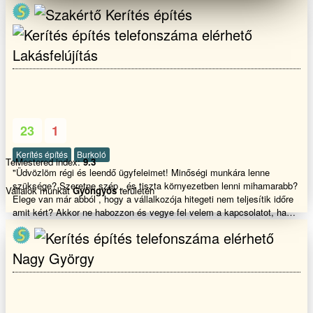
cserepes lemez, trapèz lemez,lapostető szigetelès,padlás szigetelès.
Kúp cserèp kenès.Bádogos munkák. Teraszok èpítèse ,rèszleges
tetőjavítas ,vihar utáni károk elhárítása. Legyen az kicsi vagy nagy
meló, mi segítünk. Amiben mèg állunk rendelkezèsère. Az
Lakásfelújítás
mindenfèle kőműves munkák. Pl.: Falazás,betonozás, vakolás,
hőszigetelès , tèrkövezès , kerítès èpítès, kèmènyek javítása
,bontása, èpítèse. Hívjanak bizalommal . Tel. 06209957449. E-mail. :
szilagyigeneralepito@gmail.com
23
1
Kerítés építés
Burkoló
TeMestered index:
9.3
"Üdvözlöm régi és leendő ügyfeleimet! Minőségi munkára lenne
szüksége? Szeretne szép , és tiszta környezetben lenni mihamarabb?
Vállalok munkát
Gyöngyös
területén
Elege van már abból , hogy a vállalkozója hitegeti nem teljesítik időre
amit kért? Akkor ne habozzon és vegye fel velem a kapcsolatot, ha
szobafestésre, gipszkartonszerelésre , teljeskörű lakásfelújításra van
szüksége! Üdvözlettel Tóth Csaba
Nagy György