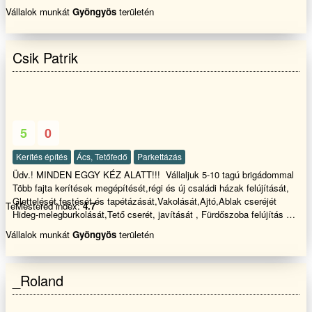
Teljeskörű kivitelezése Garanciával .
Vállalok munkát
Gyöngyös
területén
Csik Patrik
5
0
Kerítés építés
Ács, Tetőfedő
Parkettázás
Üdv.! MINDEN EGGY KÉZ ALATT!!! Vállaljuk 5-10 tagú brigádommal
Több fajta kerítések megépítését,régi és új családi házak felújítását,
Glettelését,festését és tapétázását,Vakolását,Ajtó,Ablak cseréjét
TeMestered index:
4.7
Hideg-melegburkolását,Tető cserét, javítását , Fürdőszoba felújítás és
javítását ,Penészes falak,Salétromos falak innyektálását.Tovabbá
Vállalok munkát
Gyöngyös
területén
Támfalak építését és bontását terasz építését és burkolását válaljuk
rövid határidőn belül dolgozunk GARANCIÁVAL!! Kérem tekintse meg
referencia képeinket és ha tetszik a munkáink akkor hívjon
_Roland
bizalommal