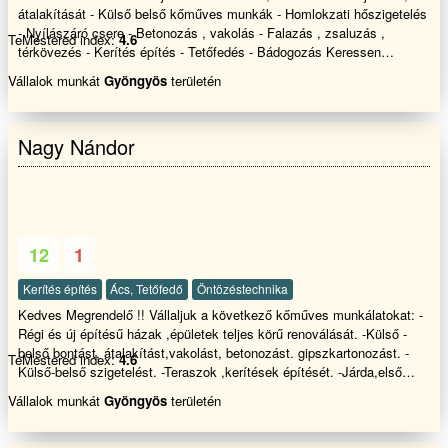
átalakítását - Külső belső kőműves munkák - Homlokzati hőszigetelés
- Nyílászáró csere - Betonozás , vakolás - Falazás , zsaluzás ,
TeMestered index:
4.6
térkövezés - Kerítés építés - Tetőfedés - Bádogozás Keressen
bennünket bizalommal
Vállalok munkát
Gyöngyös
területén
Nagy Nándor
12
1
Kerítés építés
Ács, Tetőfedő
Öntözéstechnika
Kedves Megrendelő !! Vállaljuk a következő kőműves munkálatokat: -
Régi és új építésű házak ,épületek teljes körű renoválását. -Külső -
belső bontást, átalakítást,vakolást, betonozást. gipszkartonozást. -
TeMestered index:
4.6
Külső-belső szigetelést. -Teraszok ,kerítések építését. -Járda,első
udvar térburkolása és az ezekkel járó szükséges munkálatokat. -
Vállalok munkát
Gyöngyös
területén
Garázsok és egyéb melléképületek építését. -Pergolák,pavilonok
gyártását. - Fűvágás bozott irtást minden féle kerti munkát ( fakivágást
,terprendezés, fűmagozást ,gyepesítést) - Ereszcsatorna takaritást