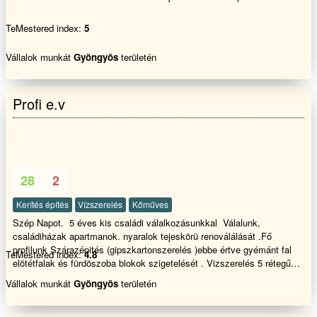
TeMestered index:
5
Vállalok munkát
Gyöngyös
területén
Profi e.v
28
2
Kerítés építés
Vízszerelés
Kőműves
Szép Napot. 5 éves kis családi válalkozásunkkal Válalunk,
családiházak apartmanok. nyaralok tejeskörü renoválálását .Fő
profilunk Szárazépités (gipszkartonszerelés )ebbe értve gyémánt fal
TeMestered index:
4.8
elötétfalak és fürdöszoba blokok szigetelését . Vizszerelés 5 rétegű
henkó cső szerelést is Kőműves munkát. Ebbe értve : Homlokzati
Vállalok munkát
Gyöngyös
területén
szigetelést ,falazást betonozást . burkolást . fürdö tejes renoválását !
tető javitást épitést ! Valamint ,Ajtó és ablak nyílás záró cserét' Hívjon
bizzalomal a nap bármely szakában . Akár e-mailen is kérhet ár