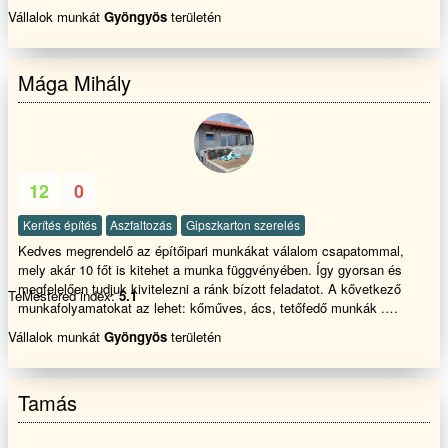
Vállalok munkát
Gyöngyös
területén
Mága Mihály
12
0
Kerítés építés
Aszfaltozás
Gipszkarton szerelés
Kedves megrendelő az építőipari munkákat válalom csapatommal,
mely akár 10 főt is kitehet a munka függvényében. Így gyorsan és
megfelelően tudjuk kivitelezni a ránk bízott feladatot. A kővetkező
TeMestered index:
5.1
munkafolyamatokat az lehet: kőműves, ács, tetőfedő munkák .
Ács,tetetőfed,őKőműves,hideg,meleg burkolásFestés TérkővezésStb
Vállalok munkát
Gyöngyös
területén
ststb lakás felújítás falazás, vakolás, színezés, terasz épités
tárolók,melléképületek kerítés homlokzati hőszigetelés, hideg-meleg
burkolás, bontás festés térbetonozás gipszkartonozás
Tamás
ácsmunkák Tetőjavítás akár S.O.Sajtók-ablakok cseréje mindenfele
munkák az épitőiparban