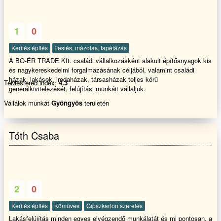
1
0
Kerítés építés
Festés, mázolás, tapétázás
A BO-ÉR TRADE Kft. családi vállalkozásként alakult építőanyagok kis
és nagykereskedelmi forgalmazásának céljából, valamint családi
házak, lakások, irodaházak, társasházak teljes körű
TeMestered index:
4.3
generálkivitelezését, felújítási munkáit vállaljuk.
Vállalok munkát
Gyöngyös
területén
Tóth Csaba
2
0
Kerítés építés
Kőműves
Gipszkarton szerelés
Lakásfelújítás minden egyes elvégzendő munkálatát és mi pontosan, a