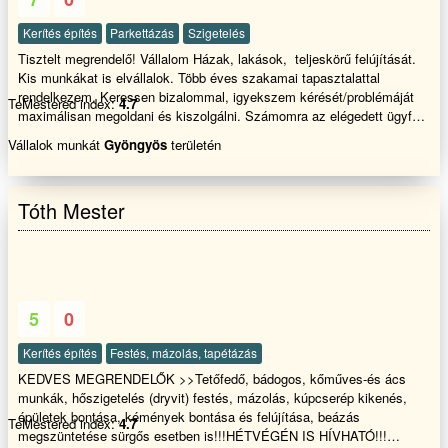
Kerítés építés
Parkettázás
Szigetelés
Tisztelt megrendelő! Vállalom Házak, lakások, teljeskörű felújítását.
Kis munkákat is elvállalok. Több éves szakamai tapasztalattal
rendelkezem. Keressen bizalommal, igyekszem kérését/problémáját
TeMestered index:
4.7
maximálisan megoldani és kiszolgálni. Számomra az elégedett ügyfél
a legjobb referencia.
Vállalok munkát
Gyöngyös
területén
Tóth Mester
5
0
Kerítés építés
Festés, mázolás, tapétázás
KEDVES MEGRENDELŐK >>Tetőfedő, bádogos, kőműves-és ács
munkák, hőszigetelés (dryvit) festés, mázolás, kúpcserép kikenés,
épületek bontása, kémények bontása és felújítása, beázás
TeMestered index:
4.7
megszüntetése sürgős esetben is!!!HÉTVÉGÉN IS HÍVHATÓ!!!