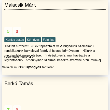
Malacsik Márk
ajánlatot . 0-24 Köszönöm figyelmed szép napot
5
0
Kerítés építés
Kőműves
Felújítás
Tisztelt cìmzett!! 25 èv tapasztalat !!! A brigàdunk széleskörű
rendelkezünk burkoloval festővel àccsal kőművessel!! Nàlunk a
megrendelő elègedetsège, mìnősègi,preciz, munkavègzès a
TeMestered index:
4.7
legfontosabb!! Amennyiben szakmai kezekre szeretnè bìzni munkàjàt
akkor hìvjon bizalomal!!
Vállalok munkát
Gyöngyös
területén
Berkó Tamás
7
0