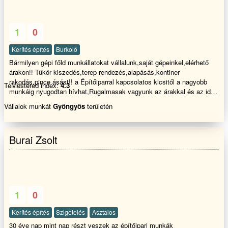
falszigetelés,injektálás. Megsüllyedt,megroppant házak
összehúzatása,vasalt támfalakkal
helyreállítása,dráyvitozás,szinezés,laminált padló lerakását,kerítések
1
0
készítését javítását,és minden fajta betonozási munkát vállalok,
Precíz,igényes és tiszta,gyors és szakszerű munkavégzés hívjon
Kerítés építés
Burkoló
bizalommal!!
Bármilyen gépi főld munkállatokat vállalunk,saját gépeinkel,elérhető
árakon!! Tükör kiszedés,terep rendezés,alapásás,kontiner
rakodás,pince ásást!! a Építőiparral kapcsolatos kicsitől a nagyobb
TeMestered index:
4.3
munkáig nyugodtan hívhat,Rugalmasak vagyunk az árakkal és az idő
ponttal egyaránt. Kérem tekintse meg weboldalunkat
Vállalok munkát
Gyöngyös
területén
Burai Zsolt
1
0
Kerítés építés
Szigetelés
Asztalos
30 éve nap mint nap részt veszek az építőipari munkák