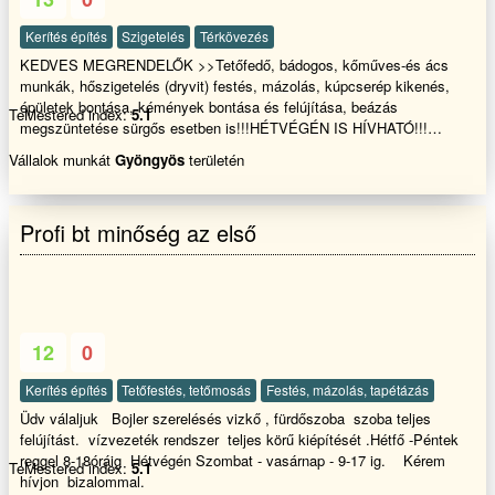
Kerítés építés
Szigetelés
Térkövezés
KEDVES MEGRENDELŐK >>Tetőfedő, bádogos, kőműves-és ács
munkák, hőszigetelés (dryvit) festés, mázolás, kúpcserép kikenés,
épületek bontása, kémények bontása és felújítása, beázás
TeMestered index:
5.1
megszüntetése sürgős esetben is!!!HÉTVÉGÉN IS HÍVHATÓ!!!
Teljeskörű kivitelezése Garanciával!!! Egész évben 20%
Vállalok munkát
Gyöngyös
területén
kedvezmény!!!! ...................................
Profi bt minőség az első
12
0
Kerítés építés
Tetőfestés, tetőmosás
Festés, mázolás, tapétázás
Üdv válaljuk Bojler szerelésés vizkő , fürdőszoba szoba teljes
felújítást. vízvezeték rendszer teljes körű kiépítését .Hétfő -Péntek
reggel 8-18óráig Hétvégén Szombat - vasárnap - 9-17 ig. Kérem
TeMestered index:
5.1
hívjon bizalommal.