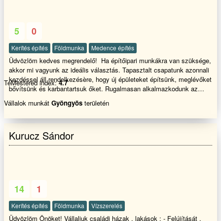
5
0
Kerítés építés
Földmunka
Medence építés
Üdvözlöm kedves megrendelő! Ha építőipari munkákra van szüksége,
akkor mi vagyunk az ideális választás. Tapasztalt csapatunk azonnali
kezdéssel áll rendelkezésère, hogy új épületeket építsünk, meglévőket
TeMestered index:
4.7
bővítsünk és karbantartsuk őket. Rugalmasan alkalmazkodunk az
adott körülményekhez, így biztosítjuk, hogy mindig a legjobb
Vállalok munkát
Gyöngyös
területén
megoldást kínáljuk. Az építőipari munkáink során mindig az ügyfél
elégedettsége az elsődleges szempont. A csapatunk kreatív és
problémamegoldó képességgel rendelkezik, így garantáljuk, hogy
Kurucz Sándor
minden projekt megfeleljen az Ön igényeinek és elvárásainak. Ha
kérdése van, vagy szeretné megrendelni a szolgáltatásainkat, akkor
keressen minket bátran. Mi mindenben a segítségére leszünk, hogy
biztosítsuk, hogy a munkálatokat a lehető legjobb minőségben és
határidőre teljesítsük.
14
1
Kerítés építés
Földmunka
Vízszerelés
Üdvözlöm Önöket! Vállaljuk családi házak , lakások : - Felújítását ,