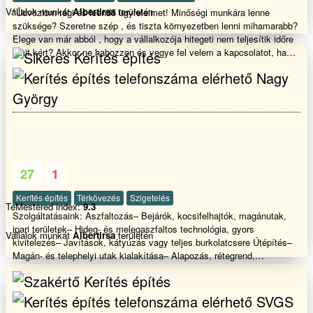
Vállalok munkát
Albertirsa
területén
"Üdvözlöm régi és leendő ügyfeleimet! Minőségi munkára lenne
szüksége? Szeretne szép , és tiszta környezetben lenni mihamarabb?
Elege van már abból , hogy a vállalkozója hitegeti nem teljesítik időre
amit kért? Akkor ne habozzon és vegye fel velem a kapcsolatot, ha
szobafestésre, gipszkartonszerelésre , teljeskörű lakásfelújításra van
Nagy
szüksége! Üdvözlettel Tóth Csaba
György
27
1
Kerítés építés
Térkövezés
Szigetelés
TeMestered index:
9.3
Szolgáltatásaink: Aszfaltozás– Bejárók, kocsifelhajtók, magánutak,
ipari területek– Hideg- és melegaszfaltos technológia, gyors
Vállalok munkát
Albertirsa
területén
kivitelezés– Javítások, kátyúzás vagy teljes burkolatcsere Útépítés–
Magán- és telephelyi utak kialakítása– Alapozás, rétegrend,
vízelvezetés megoldása– Tartós, szabványos kivitelezés nehézgépes
háttérrel Kerítésépítés– Beton, tégla, zsalukő, fakerítések készítése–
Hálós, paneles vagy egyedi megoldások– Teljes kivitelezés az
SVGS
alapásástól a kapuk beépítéséig Térkövezés– Kerti utak, teraszok,