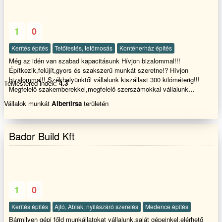
1
0
Kerítés építés
Tetőfestés, tetőmosás
Konténerház építés
Még az idén van szabad kapacitásunk Hívjon bizalommal!!!
Építkezik,felújít,gyors és szakszerű munkát szeretne!? Hívjon
bizalommal!! Székhelyünktől vállalunk kiszállast 300 kilóméterig!!!
TeMestered index:
4.3
Megfelelő szakemberekkel,megfelelő szerszámokkal vállalunk
kőműves,festő munkákat,Teljes lakásfelújítás belső hőszigetelést, (
Vállalok munkát
Albertirsa
területén
Panel és társasházban egyaránt) ,!! Családi házak vagy földszini
lakás, kerítések,támfalak üzlethelyiségek,földszinti
garázsok,lépcsőházak,raktárépületek falai vizesek,áznak!?
Bador Build Kft
Salétromos kivirágzás jelenik meg a felületen,!? Málló vakolat alakul
ki??? Penészesednek a falak,dohos lessz a helyiség és salétromos
falak..Végleges megoldást nyújthat az utólagos
falszigetelés,injektálás. Megsüllyedt,megroppant házak
összehúzatása,vasalt támfalakkal
helyreállítása,dráyvitozás,szinezés,laminált padló lerakását,kerítések
1
0
készítését javítását,és minden fajta betonozási munkát vállalok,
Precíz,igényes és tiszta,gyors és szakszerű munkavégzés hívjon
Kerítés építés
Ajtó, Ablak, nyílászáró szerelés
Medence építés
bizalommal!!
Bármilyen gépi főld munkállatokat vállalunk,saját gépeinkel,elérhető