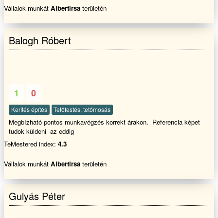
cserét, javítását , Fürdőszoba felújítás és javítását ,Penészes
Vállalok munkát
Albertirsa
területén
falak,Salétromos falak innyektálását.Tovabbá Támfalak építését és
bontását terasz építését és burkolását válaljuk rövid határidőn belül
dolgozunk GARANCIÁVAL!! Kérem tekintse meg referencia képeinket
Balogh Róbert
és ha tetszik a munkáink akkor hívjon bizalommal
1
0
Kerítés építés
Tetőfestés, tetőmosás
Megbízható pontos munkavégzés korrekt árakon. Referencia képet
tudok küldeni az eddig
TeMestered index:
4.3
Vállalok munkát
Albertirsa
területén
Gulyás Péter