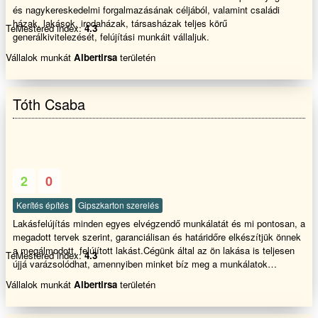
és nagykereskedelmi forgalmazásának céljából, valamint családi
házak, lakások, irodaházak, társasházak teljes körű
TeMestered index:
4.3
generálkivitelezését, felújítási munkáit vállaljuk.
Vállalok munkát
Albertirsa
területén
Tóth Csaba
2
0
Kerítés építés
Gipszkarton szerelés
Lakásfelújítás minden egyes elvégzendő munkálatát és mi pontosan, a
megadott tervek szerint, garanciálisan és határidőre elkészítjük önnek
a megálmodott, felújított lakást.Cégünk által az ön lakása is teljesen
TeMestered index:
4.3
újjá varázsolódhat, amennyiben minket bíz meg a munkálatok
elvégzésével. Bizalommal hívjon!
Vállalok munkát
Albertirsa
területén