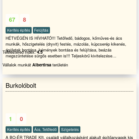
----------------------- -Szoba Festés, glettelés ........... -Lakatos munkák
Kapuk ,korlátok,előtetők............. -Kőműves munkák Szigetelés
,Betonozás , falazás........... ------------------------------------------ Ha fel
67
8
keltettem érdeklődését Hívjon Bizalommal Köszönöm
Kerítés építés
Felújítás
HÉTVÉGÉN IS HÍVHATÓ!!! Tetőfedő, bádogos, kőműves-és ács
munkák, hőszigetelés (dryvit) festés, mázolás, kúpcserép kikenés,
épületek bontása, kémények bontása és felújítása, beázás
TeMestered index:
4.5
megszüntetése sürgős esetben is!!! Teljeskörű kivitelezése
Garanciával!!! Egész évben 20% kedvezmény!!!!
Vállalok munkát
Albertirsa
területén
Burkolóbolt
1
0
Kerítés építés
Ács, Tetőfedő
Szigetelés
A BO-ÉR TRADE Kft. családi vállalkozásként alakult építőanyagok kis