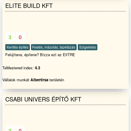
ELITE BUILD KFT
3
0
Kerítés építés
Festés, mázolás, tapétázás
Szigetelés
Felújítana, építene? Bízza ezt az ElITRE
TeMestered index:
4.3
Vállalok munkát
Albertirsa
területén
CSABI UNIVERS ÉPÍTŐ KFT
3
0