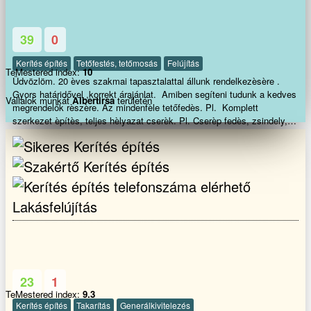
39
0
Kerítés építés
Tetőfestés, tetőmosás
Felújítás
TeMestered index:
10
Üdvözlöm. 20 èves szakmai tapasztalattal állunk rendelkezèsère .
Gyors határidővel ,korrekt árajánlat. Amiben segíteni tudunk a kedves
Vállalok munkát
Albertirsa
területén
megrendelők rèszère. Az mindenfèle tetőfedès. Pl. Komplett
szerkezet èpítès, teljes hèlyazat cserèk. Pl. Cserèp fedès, zsindely,
cserepes lemez, trapèz lemez,lapostető szigetelès,padlás szigetelès.
Kúp cserèp kenès.Bádogos munkák. Teraszok èpítèse ,rèszleges
tetőjavítas ,vihar utáni károk elhárítása. Legyen az kicsi vagy nagy
meló, mi segítünk. Amiben mèg állunk rendelkezèsère. Az
mindenfèle kőműves munkák. Pl.: Falazás,betonozás, vakolás,
hőszigetelès , tèrkövezès , kerítès èpítès, kèmènyek javítása
Lakásfelújítás
,bontása, èpítèse. Hívjanak bizalommal . Tel. 06209957449. E-mail. :
szilagyigeneralepito@gmail.com
23
1
TeMestered index:
9.3
Kerítés építés
Takarítás
Generálkivitelezés