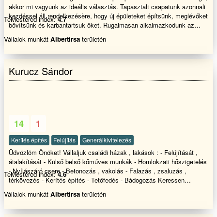
akkor mi vagyunk az ideális választás. Tapasztalt csapatunk azonnali
kezdéssel áll rendelkezésère, hogy új épületeket építsünk, meglévőket
TeMestered index:
4.7
bővítsünk és karbantartsuk őket. Rugalmasan alkalmazkodunk az
adott körülményekhez, így biztosítjuk, hogy mindig a legjobb
Vállalok munkát
Albertirsa
területén
megoldást kínáljuk. Az építőipari munkáink során mindig az ügyfél
elégedettsége az elsődleges szempont. A csapatunk kreatív és
problémamegoldó képességgel rendelkezik, így garantáljuk, hogy
Kurucz Sándor
minden projekt megfeleljen az Ön igényeinek és elvárásainak. Ha
kérdése van, vagy szeretné megrendelni a szolgáltatásainkat, akkor
keressen minket bátran. Mi mindenben a segítségére leszünk, hogy
biztosítsuk, hogy a munkálatokat a lehető legjobb minőségben és
határidőre teljesítsük.
14
1
Kerítés építés
Felújítás
Generálkivitelezés
Üdvözlöm Önöket! Vállaljuk családi házak , lakások : - Felújítását ,
átalakítását - Külső belső kőműves munkák - Homlokzati hőszigetelés
- Nyílászáró csere - Betonozás , vakolás - Falazás , zsaluzás ,
TeMestered index:
4.6
térkövezés - Kerítés építés - Tetőfedés - Bádogozás Keressen
bennünket bizalommal
Vállalok munkát
Albertirsa
területén