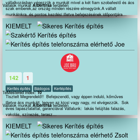
vállalkozásban végezzük a munkát mivel a két fiam szobafestő és ács
Vállalok munkát
Albertirsa
területén
szak emberek,az ország minden részére elmegyünk.A vállalt
munkáinkra és pontos kezdési illetve befejezésének időpontjára
valamint a munka minőségére garanciát vállalunk.
KIEMELT
Joe
142
1
Kerítés építés
Bádogos
Kertépítés
TeMestered index:
10
Tisztelt Megrendelő!! Befejezendő, vagy éppen induló, kőműves
illetve ács munkáit, legyen az kicsi vagy nagy, mi elvégezzük. Sok
Vállalok munkát
Albertirsa
területén
éves tapasztalattal, garanciával Vállalunk: lakás felújítás falazás,
vakolás, színezés, terasz
épités tárolók,melléképületekkerítés homlokzati hőszigetelés, hideg-
KIEMELT
meleg
burkolás, bontás festés térbetonozás gipszkartonozás ácsmunkák Tetőjav
Zsolt
akár S.O.Sajtók-ablakok cseréje mindenfele munkák az