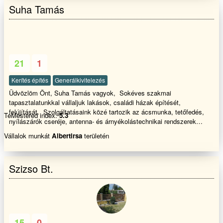
Suha Tamás
21
1
Kerítés építés
Generálkivitelezés
Üdvözlöm Önt, Suha Tamás vagyok, Sokéves szakmai
tapasztalatunkkal vállaljuk lakások, családi házak építését,
felújítását. Szolgáltatásaink közé tartozik az ácsmunka, tetőfedés,
TeMestered index:
5.3
nyílászárók cseréje, antenna- és árnyékolástechnikai rendszerek
telepítése, burkolás, komplett generálkivitelezés, kerítéseink építése,
Vállalok munkát
Albertirsa
területén
kőműves munkáink, lakásfelújítás, parkettázás, szigetelési munkák,
takarítás, térkövezés, valamint a tetőfestés és -mosás. Biztos
kézzel, megbízhatóan!
Szizso Bt.
15
0