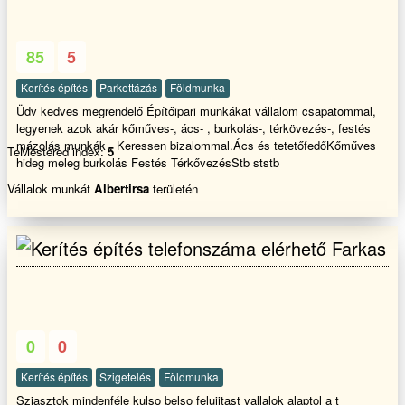
85
5
Kerítés építés
Parkettázás
Földmunka
Üdv kedves megrendelő Építőipari munkákat vállalom csapatommal,
legyenek azok akár kőműves-, ács- , burkolás-, térkövezés-, festés
mázolás munkák . Keressen bizalommal.Ács és tetetőfedőKőműves
TeMestered index:
5
hideg meleg burkolás Festés TérkővezésStb ststb
Vállalok munkát
Albertirsa
területén
Farkas
0
0
Kerítés építés
Szigetelés
Földmunka
Sziasztok mindenféle kulso belso felujitast vallalok alaptol a t