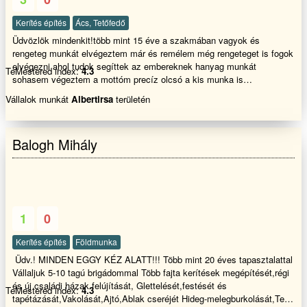
Kerítés építés
Ács, Tetőfedő
Üdvözlök mindenkit!több mint 15 éve a szakmában vagyok és
rengeteg munkát elvégeztem már és remélem még rengeteget is fogok
elvégezni ahol tudok segíttek az embereknek hanyag munkát
TeMestered index:
4.3
sohasem végeztem a mottóm precíz olcsó a kis munka is
munka.Vállalom minden nemű tetők építését,javítását,kúp cserép
Vállalok munkát
Albertirsa
területén
kikenését,cserép forgatását,lécezését,lapos tetők
padlások,szigetelését,csatorna és minden féle bádogos munkálatokat,
akár 2 órán belüli ingyenes helyszíni állapot felméréssel.Hívjon
Balogh Mihály
Bizalommal Megegyezünk....
1
0
Kerítés építés
Földmunka
Üdv.! MINDEN EGGY KÉZ ALATT!!! Több mint 20 éves tapasztalattal
Vállaljuk 5-10 tagú brigádommal Több fajta kerítések megépítését,régi
és új családi házak felújítását, Glettelését,festését és
TeMestered index:
4.3
tapétázását,Vakolását,Ajtó,Ablak cseréjét Hideg-melegburkolását,Tető