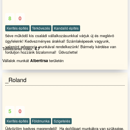
8
0
Kerítés építés
Térkövezés
Kandalló építés
5éve működő kis családi vállalkozásunkkal várjuk új és meglévö
ügyfeleink! Kedvezményes árakkal! Számlaképesek vagyunk,
valamint referencia munkával rendelkezünk! Bármely kérdése van
TeMestered index:
4.7
forduljon hozzánk bizalommal! Üdvozlettel
Vállalok munkát
Albertirsa
területén
_Roland
5
0
Kerítés építés
Földmunka
Szigetelés
Üdvözlöm kedves megrendelő! Ha építőipari munkákra van szüksége,