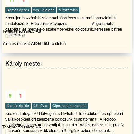
Kerítés építés
Ács, Tetőfedő
Vízszerelés
Forduljon hozzànk bizalommal tőbb èves szakmai tapasztalattal
rendelkezünk. Preciz munkavègzès. Megbiszhatò
csapattal ès megfelelő szakemberekkel dolgozunk.keressen bàtran
TeMestered index:
4.6
minket.segì
Vállalok munkát
Albertirsa
területén
Károly mester
9
1
Kerítés építés
Kőműves
Gipszkarton szerelés
Kedves Látogatók! Hétvégén is Hívható!! Tetőfedőként és építőipari
vállalkozóként országszerte dolgozunk csapatommal. A legjobb
minőségű anyagokat használjuk munkáink során, garanciális, precíz
TeMestered index:
4.6
munkáért keressenek bizalommal!! Egész évben dolgozunk