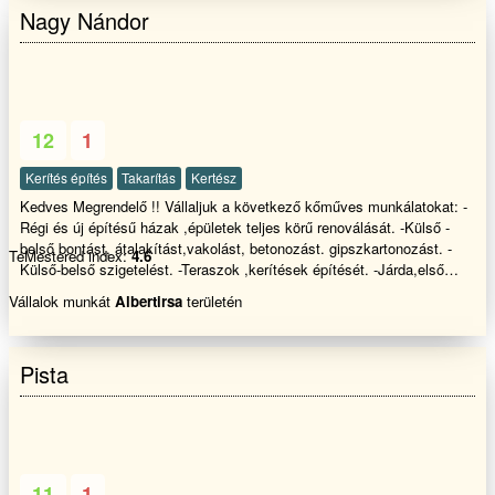
Nagy Nándor
12
1
Kerítés építés
Takarítás
Kertész
Kedves Megrendelő !! Vállaljuk a következő kőműves munkálatokat: -
Régi és új építésű házak ,épületek teljes körű renoválását. -Külső -
belső bontást, átalakítást,vakolást, betonozást. gipszkartonozást. -
TeMestered index:
4.6
Külső-belső szigetelést. -Teraszok ,kerítések építését. -Járda,első
udvar térburkolása és az ezekkel járó szükséges munkálatokat. -
Vállalok munkát
Albertirsa
területén
Garázsok és egyéb melléképületek építését. -Pergolák,pavilonok
gyártását. - Fűvágás bozott irtást minden féle kerti munkát ( fakivágást
,terprendezés, fűmagozást ,gyepesítést) - Ereszcsatorna takaritást
Pista
!!!!!!!
11
1