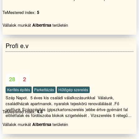
TeMestered index:
5
Vállalok munkát
Albertirsa
területén
Profi e.v
28
2
Kerítés építés
Parkettázás
Hűtőgép szerelés
Szép Napot. 5 éves kis családi válalkozásunkkal Válalunk,
családiházak apartmanok. nyaralok tejeskörü renoválálását .Fő
profilunk Szárazépités (gipszkartonszerelés )ebbe értve gyémánt fal
TeMestered index:
4.8
elötétfalak és fürdöszoba blokok szigetelését . Vizszerelés 5 rétegű
henkó cső szerelést is Kőműves munkát. Ebbe értve : Homlokzati
Vállalok munkát
Albertirsa
területén
szigetelést ,falazást betonozást . burkolást . fürdö tejes renoválását !
tető javitást épitést ! Valamint ,Ajtó és ablak nyílás záró cserét' Hívjon
bizzalomal a nap bármely szakában . Akár e-mailen is kérhet ár