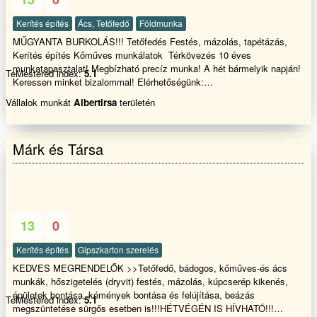
Kerítés építés
Ács, Tetőfedő
Földmunka
MŰGYANTA BURKOLÁS!!! Tetőfedés Festés, mázolás, tapétázás,
Kerítés építés Kőműves munkálatok Térkövezés 10 éves
munkatapasztalat! Megbízható precíz munka! A hét bármelyik napján!
TeMestered index:
5.1
Keressen minket bizalommal! Elérhetőségünk:
Email:Mugyantapadlo@freemail.hu
Vállalok munkát
Albertirsa
területén
Márk és Társa
13
0
Kerítés építés
Gipszkarton szerelés
KEDVES MEGRENDELŐK >>Tetőfedő, bádogos, kőműves-és ács
munkák, hőszigetelés (dryvit) festés, mázolás, kúpcserép kikenés,
épületek bontása, kémények bontása és felújítása, beázás
TeMestered index:
5.1
megszüntetése sürgős esetben is!!!HÉTVÉGÉN IS HÍVHATÓ!!!