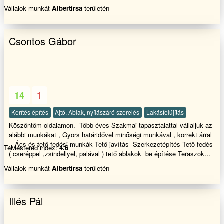
csapatunkkal! Szezonkezdési ár
Vállalok munkát
Albertirsa
területén
Csontos Gábor
14
1
Kerítés építés
Ajtó, Ablak, nyílászáró szerelés
Lakásfelújítás
Köszöntöm oldalamon. Több éves Szakmai tapasztalattal vállaljuk az
alábbi munkákat , Gyors határidővel minőségi munkával , korrekt árral
. Ács és tető fedési munkák Tető javítás Szerkezetépítés Tető fedés
TeMestered index:
4.6
( cseréppel ,zsindellyel, palával ) tető ablakok be építése Teraszok
,Pergolák, pavilonok készítése - Tető mosás - szigetelés -
Vállalok munkát
Albertirsa
területén
Gipszkarton szerelés - --------------------------------------------- Bádogos
munkákCsatorna ,lefolyó rendszer ki építése kémény bádog,
Oromszegély ,cseppentő lemez csere ---------------------------------------------
Illés Pál
Asztalos munkák Egyedi konyha ,szoba bútorok el készítése Lapra
szerelt bútorok össze szerelése Korlátok , lépcsők megtervezése ,
elkészítése parkettázás -ablakok, ajtók Beszerelése ------------------------