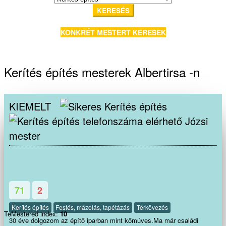
KERESÉS
KONKRÉT MESTERT KERESEK
Kerítés építés mesterek Albertirsa -n
KIEMELT
Józsi
mester
71
2
Kerítés építés
Festés, mázolás, tapétázás
Térkövezés
TeMestered index:
10
30 éve dolgozom az építő iparban mint kőmúves.Ma már családi