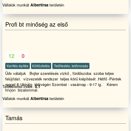
Teljeskörű kivitelezése Garanciával!!! Egész évben 20%
Vállalok munkát
Albertirsa
területén
kedvezmény!!!! ...................................
Profi bt minőség az első
12
0
Kerítés építés
Költöztetés
Tetőfestés, tetőmosás
Üdv válaljuk Bojler szerelésés vizkő , fürdőszoba szoba teljes
felújítást. vízvezeték rendszer teljes körű kiépítését .Hétfő -Péntek
reggel 8-18óráig Hétvégén Szombat - vasárnap - 9-17 ig. Kérem
TeMestered index:
5.1
hívjon bizalommal.
Vállalok munkát
Albertirsa
területén
Tamás