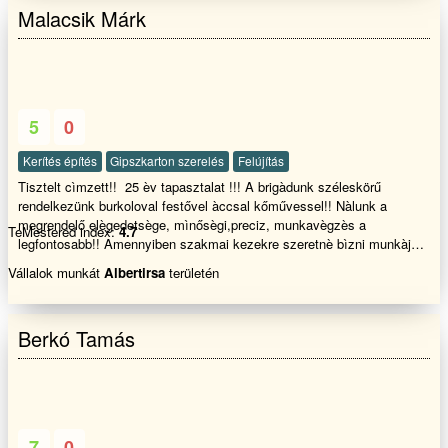
Malacsik Márk
ajánlatot . 0-24 Köszönöm figyelmed szép napot
5
0
Kerítés építés
Gipszkarton szerelés
Felújítás
Tisztelt cìmzett!! 25 èv tapasztalat !!! A brigàdunk széleskörű
rendelkezünk burkoloval festővel àccsal kőművessel!! Nàlunk a
megrendelő elègedetsège, mìnősègi,preciz, munkavègzès a
TeMestered index:
4.7
legfontosabb!! Amennyiben szakmai kezekre szeretnè bìzni munkàjàt
akkor hìvjon bizalomal!!
Vállalok munkát
Albertirsa
területén
Berkó Tamás
7
0