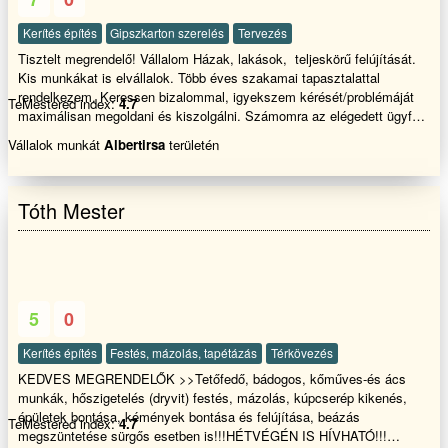
Kerítés építés
Gipszkarton szerelés
Tervezés
Tisztelt megrendelő! Vállalom Házak, lakások, teljeskörű felújítását.
Kis munkákat is elvállalok. Több éves szakamai tapasztalattal
rendelkezem. Keressen bizalommal, igyekszem kérését/problémáját
TeMestered index:
4.7
maximálisan megoldani és kiszolgálni. Számomra az elégedett ügyfél
a legjobb referencia.
Vállalok munkát
Albertirsa
területén
Tóth Mester
5
0
Kerítés építés
Festés, mázolás, tapétázás
Térkövezés
KEDVES MEGRENDELŐK >>Tetőfedő, bádogos, kőműves-és ács
munkák, hőszigetelés (dryvit) festés, mázolás, kúpcserép kikenés,
épületek bontása, kémények bontása és felújítása, beázás
TeMestered index:
4.7
megszüntetése sürgős esetben is!!!HÉTVÉGÉN IS HÍVHATÓ!!!