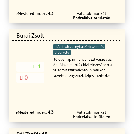
munkát vállalok, Precíz,igényes és
Kérem tekintse meg weboldalunkat
tiszta,gyors és szakszerű munkavégzés
hívjon bizalommal!!
TeMestered index:
4.3
Vállalok munkát
Endrefalva
területén
Burai Zsolt
Ajtó, Ablak, nyílászáró szerelés
Burkoló
30 éve nap mint nap részt veszek az
építőipari munkák kivitelezésében a
1
felsorolt szakmákban. A mai kor
követelményeinek teljes mértékben
0
megfelelő első osztályú
anyagokkal,első osztályú
munkavégzést
TeMestered index:
4.3
Vállalok munkát
Endrefalva
területén