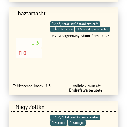
_haztartasbt
Ajtó, Ablak, nyílászáró szerelés
Ács, Tetőfedő
Garázskapu szerelés
Üdv.. a hagyomány nálunk értek ! 0-24
3
0
TeMestered index:
4.3
Vállalok munkát
Endrefalva
területén
Nagy Zoltán
Ajtó, Ablak, nyílászáró szerelés
Burkoló
Bádogos