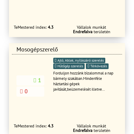
munkákat (vakolás,viakolor,stb)
15%kedvezmény a szerződés
kötésekor. Tisztelettel Illés Pál
TeMestered index:
4.3
Vállalok munkát
Endrefalva
területén
Mosogépszerelő
Ajtó, Ablak, nyílászáró szerelés
Hűtőgép szerelés
Térkövezés
Forduljon hozzànk bìzalommal a nap
bàrmely szakàban.Mindenfèle
1
hàztartàsi gépek
javìtàsàt,beüzemelèsét illetve
0
mindenfèle kőműves munkàkat
vàllalunk szakkè
TeMestered index:
4.3
Vállalok munkát
Endrefalva
területén