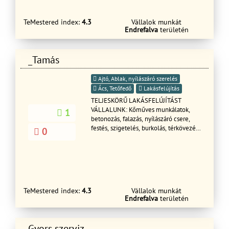
Garanciával!!!
TeMestered index:
4.3
Vállalok munkát
Endrefalva
területén
_Tamás
Ajtó, Ablak, nyílászáró szerelés
Ács, Tetőfedő
Lakásfelújítás
TELJESKÖRŰ LAKÁSFELÚJÍTÁST
VÁLLALUNK: Kőműves munkálatok,
1
betonozás, falazás, nyílászáró csere,
festés, szigetelés, burkolás, térkövezés,
0
ács munkálatok, bontás, kisebb
nagyobb javítások stb. Mindenféle
külső valamint belső munkálatokat
vállaljuk teljeskörű garanciával.
Keressen bizalommal!
TeMestered index:
4.3
Vállalok munkát
Endrefalva
területén
Gyors szerviz