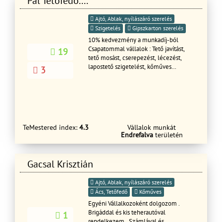
Pál Tetőfedő....
Ajtó, Ablak, nyílászáró szerelés
Szigetelés
Gipszkarton szerelés
10% kedvezmény a munkadíj-ból
Csapatommal vállalok : Tető javítást,
19
tető mosást, cserepezést, lécezést,
lapostető szigetelést, kőműves
3
munkákat, szigetelést(drivyt) kémény
bontás és javítást, kémény bádogolás,
csatornázást Épületek bontása, kézi
bontások is. még sok mást is.
Hétvégén is, akár ünnep napokon is
HÍVHATÓ VAGYOK!!!!!
TeMestered index:
4.3
Vállalok munkát
Endrefalva
területén
Gacsal Krisztián
Ajtó, Ablak, nyílászáró szerelés
Ács, Tetőfedő
Kőműves
Egyéni Vállalkozoként dolgozom .
Brigáddal és kis teherautóval
1
rendelkezem . Számlával és