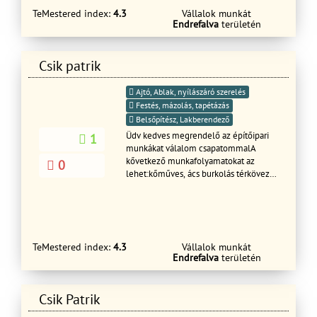
TeMestered index:
4.3
Vállalok munkát
Endrefalva
területén
Csik patrik
Ajtó, Ablak, nyílászáró szerelés
Festés, mázolás, tapétázás
Belsőpítész, Lakberendező
Üdv kedves megrendelő az építőipari
1
munkákat válalom csapatommalA
kővetkező munkafolyamatokat az
0
lehet:kőműves, ács burkolás térkövezés
festés mázolás munkák .
TeMestered index:
4.3
Vállalok munkát
Endrefalva
területén
Csik Patrik