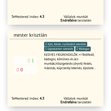
burkolás-keritésépités-kartonozás-
lamitpadlozás
TeMestered index:
4.3
Vállalok munkát
Endrefalva
területén
mester krisztián
Ajtó, Ablak, nyílászáró szerelés
Gipszkarton szerelés
Bádogos
KEDVES MEGRENDELŐK >>Tetőfedő,
bádogos, kőműves-és ács
1
munkák,hőszigetelés (dryvit) festés,
mázolás, kúpcserép kikenés, épületek
0
bontása, kémények bontása és
felújítása, beázás megszüntetése
sürgős esetben is!!!HÉTVÉGÉN IS
HÍVHATÓ!!! Üzenetet is küdhetö
Teljeskörű kivitelezése Garanciával!!!
TeMestered index:
4.3
Vállalok munkát
Endrefalva
területén