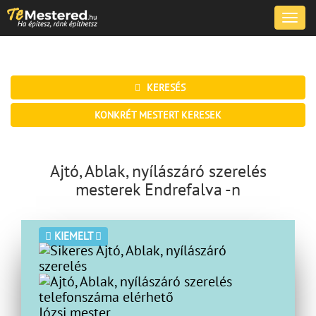
Toggle
naviga
KERESÉS
KONKRÉT MESTERT KERESEK
Ajtó, Ablak, nyílászáró szerelés
mesterek Endrefalva -n
KIEMELT
Józsi mester