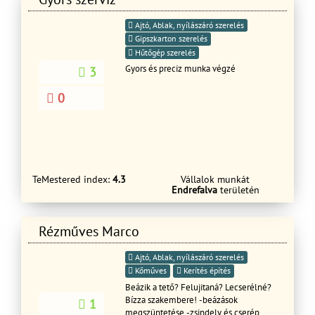
Ajtó, Ablak, nyílászáró szerelés
Gipszkarton szerelés
Hűtőgép szerelés
Gyors és preciz munka végzé
3
0
TeMestered index:
4.3
Vállalok munkát
Endrefalva
területén
Rézműves Marco
Ajtó, Ablak, nyílászáró szerelés
Kőműves
Kerítés építés
Beázik a tető? Felujitaná? Lecserélné?
Bízza szakembere! -beázások
1
megszüntetése -zsindely és cserép