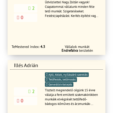
Üdvözlettel Nagy Zoltán vagyok!
Csapatommal vállalunk minden féle
2
tető munkát. Szigeteléseket.
Festést,tapètázást. Kerítés építést vagy
0
újítást. Bádogolást.
Tèrkövezèst,betonozását. Stb.. Most
10% százalék kedvezményt
biztosítunk! Kérje ingyenes
árajánlatunkat! Ingyenes kiszállás!
5èves garanciát vállalunk minden féle
TeMestered index:
4.3
Vállalok munkát
munkára! Üdvözlettel Nagy Zoltán és
Endrefalva
területén
társa! Ha èpítesz,ránk èpíthetsz!
Illés Adrián
Ajtó, Ablak, nyílászáró szerelés
Tetőfestés, tetőmosás
Generálkivitelezés
Tisztelt megrendelő cégünk 15 évve
2
válalja a fent emlitett szakmakörökben
munkáik elvégzését tettőfedő-
0
bádogos-kőműves és ácsmunkák-
kéménybontása felhuzása-szigetelés-
dryvitolás-nemesvakolat-festés-