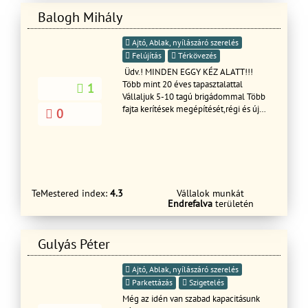
Balogh Mihály
Ajtó, Ablak, nyílászáró szerelés
Felújítás
Térkövezés
Üdv.! MINDEN EGGY KÉZ ALATT!!!
Több mint 20 éves tapasztalattal
1
Vállaljuk 5-10 tagú brigádommal Több
fajta kerítések megépítését,régi és új
0
családi házak felújítását,
Glettelését,festését és
tapétázását,Vakolását,Ajtó,Ablak
cseréjét Hideg-melegburkolását,Tető
cserét, javítását , Fürdőszoba felújítás és
javítását ,Penészes falak,Salétromos
TeMestered index:
4.3
Vállalok munkát
falak innyektálását.Tovabbá Támfalak
Endrefalva
területén
építését és bontását terasz építését és
burkolását válaljuk rövid határidőn
belül dolgozunk GARANCIÁVAL!!
Gulyás Péter
Kérem tekintse meg referencia
képeinket és ha tetszik a munkáink
akkor hívjon bizalommal
Ajtó, Ablak, nyílászáró szerelés
Parkettázás
Szigetelés
Még az idén van szabad kapacitásunk