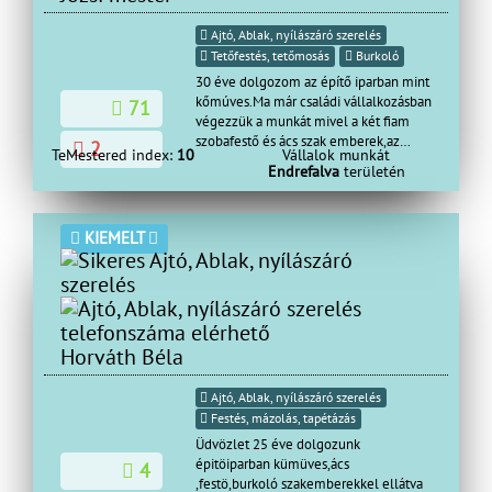
Ajtó, Ablak, nyílászáró szerelés
Tetőfestés, tetőmosás
Burkoló
30 éve dolgozom az építő iparban mint
kőmúves.Ma már családi vállalkozásban
71
végezzük a munkát mivel a két fiam
szobafestő és ács szak emberek,az
2
TeMestered index:
10
Vállalok munkát
ország minden részére elmegyünk.A
Endrefalva
területén
vállalt munkáinkra és pontos kezdési
illetve befejezésének időpontjára
valamint a munka minőségére
KIEMELT
garanciát vállalunk.
Horváth Béla
Ajtó, Ablak, nyílászáró szerelés
Festés, mázolás, tapétázás
Üdvözlet 25 éve dolgozunk
épitöiparban kümüves,ács
4
,festö,burkoló szakemberekkel ellátva