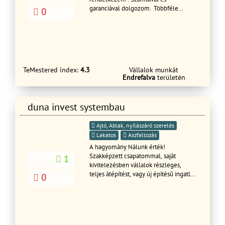
garanciával dolgozom. Többféle
0
munkafolyamatot is vállalok. Á-tól Z-ig
Az ország minden pontján.
Tisztelettel:Gacsal Krisztián .
TeMestered index:
4.3
Vállalok munkát
Endrefalva
területén
duna invest systembau
Ajtó, Ablak, nyílászáró szerelés
Lakatos
Aszfaltozás
A hagyomány Nálunk érték!
Szakképzett csapatommal, saját
1
kivitelezésben vállalok részleges,
teljes átépítést, vagy új építésű ingatlan
0
kivitelezést, mindennemű építőipari
szakkivitelezést. Az elmúlt 25 évben,
folyamatos képzésekkel, új
technológiák elsajátításával állunk
Megrendelőink rendelkezésére. Az