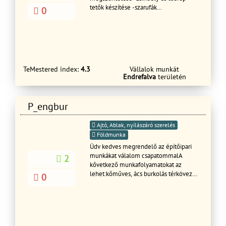
tetők készítése -szarufák
0
megerősítése,cserélye -lécezés
foliázás -cserepek átforgatása -
komplett tetőszerkezet kiépitése -
sablondeszkák festése,cseréje -
kémények lebontása,ujrarakása -
előtetők készítése -kupcserepek
TeMestered index:
4.3
Vállalok munkát
lekenése,csavarozása.
Endrefalva
területén
P_engbur
Ajtó, Ablak, nyílászáró szerelés
Földmunka
Üdv kedves megrendelő az építőipari
munkákat válalom csapatommalA
2
kővetkező munkafolyamatokat az
lehet:kőműves, ács burkolás térkövezés
0
festés mázolás munkák .