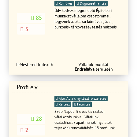
forint pontos, tételes kalkulációt
Kőműves
Duguláselhárítás
készítünk. Régi nyílászáróit kibontjuk, az
Üdv kedves megrendelő Építőipari
újakat szakszerűen
munkákat vállalom csapatommal,
85
beszereljük. Felszereljük a redőnyöket,
legyenek azok akár kőműves-, ács- ,
rovarhálókat és párkányokat.Ha kéri,
burkolás-, térkövezés-, festés mázolás
5
akkor a kibontott anyagokat elszállítjuk
munkák . Keressen bizalommal.Ács és
a hulladéktelepre, Önnek nem lesz rá
tetetőfedőKőműves hideg meleg
gondja!
burkolás Festés TérkővezésStb ststb
TeMestered index:
5
Vállalok munkát
Endrefalva
területén
Profi e.v
Ajtó, Ablak, nyílászáró szerelés
Kertész
Felújítás
Szép Napot. 5 éves kis családi
válalkozásunkkal Válalunk,
28
családiházak apartmanok. nyaralok
tejeskörü renoválálását .Fő profilunk
2
Szárazépités (gipszkartonszerelés