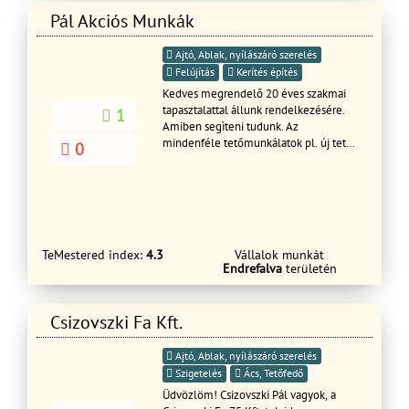
Pál Akciós Munkák
Ajtó, Ablak, nyílászáró szerelés
Felújítás
Kerítés építés
Kedves megrendelő 20 éves szakmai
tapasztalattal állunk rendelkezésére.
1
Amiben segìteni tudunk. Az
mindenféle tetőmunkálatok pl. új tetők
0
építése, régi tetők javítása
felújítása,vihar utáni károk beázás
elhárítása. Zsindely tetők
készítése,bádogos munkálatok.,kúp
kenés ,egyéb bontások.stb. Vállalunk
mindenféle kőműves munkáltot.pl.
TeMestered index:
4.3
Vállalok munkát
Vakolás,betonozás ,falazás
Endrefalva
területén
,térkövezés,kerítés
építés.hőszigetelés,egyéb bontások
,stb. Ingyenes tanácsadás, korrekt
Csizovszki Fa Kft.
árajánlat. Tel Hívjon bizalommal!
Ajtó, Ablak, nyílászáró szerelés
Szigetelés
Ács, Tetőfedő
Üdvözlöm! Csizovszki Pál vagyok, a