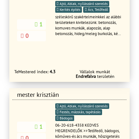
Ajtó, Ablak, nyílászáró szerelés
Kerítés építés
Ács, Tetőfedő
széleskörű szakértelmeinkkel az alábbi
területeken kivitelezünk: betonozás,
1
komuves munkák, alapozás, alap
betonozás, hideg/meleg burkolás, kézi
0
vakolás, lakások teljeskörű felújítása,
esztergált betonozás, térkövezés, ács
munkák, tetőfedés, tetőfelújítás,
bádogos munkák, lapostető szigetelés,
tetőablak beépítés, ablakok és ajtók
beépítése. Országszerte vállalunk
TeMestered index:
4.3
Vállalok munkát
kivitelezést. Büszkék vagyunk
Endrefalva
területén
elkötelezettségünkre és magas
színvonalú szolgáltatásainkra. Ha
megbízható és tapasztalt kivitelezőt
mester krisztián
keres, lépjen kapcsolatba velünk!
Ajtó, Ablak, nyílászáró szerelés
Festés, mázolás, tapétázás
Bádogos
06-20-618-4358 KEDVES
1
MEGRENDELŐK >>Tetőfedő, bádogos,
kőműves-és ács munkák, hőszigetelés
0