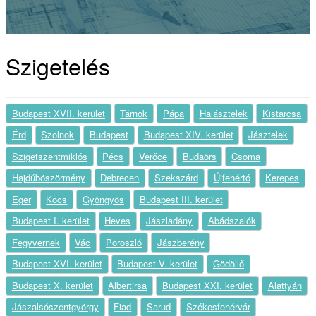
Szigetelés
Budapest XVII. kerület
Tárnok
Pápa
Halásztelek
Kistarcsa
Érd
Szolnok
Budapest
Budapest XIV. kerület
Jásztelek
Szigetszentmiklós
Pécs
Verőce
Budaörs
Csoma
Hajdúböszörmény
Debrecen
Szekszárd
Újfehértó
Kerepes
Eger
Kocs
Gyöngyös
Budapest III. kerület
Budapest I. kerület
Heves
Jászladány
Abádszalók
Fegyvernek
Vác
Poroszló
Jászberény
Budapest XVI. kerület
Budapest V. kerület
Gödöllő
Budapest X. kerület
Albertirsa
Budapest XXI. kerület
Alattyán
Jászalsószentgyörgy
Fiad
Sarud
Székesfehérvár