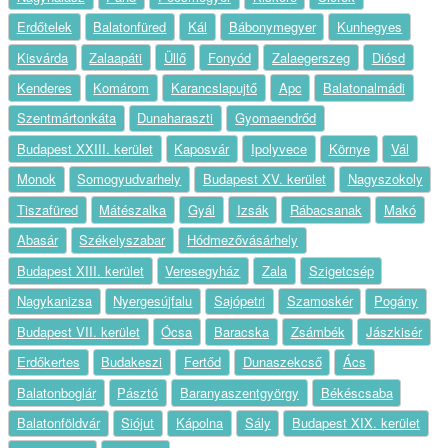
Erdőtelek
Balatonfüred
Kál
Bábonymegyer
Kunhegyes
Kisvárda
Zalaapáti
Üllő
Fonyód
Zalaegerszeg
Diósd
Kenderes
Komárom
Karancslapujtő
Apc
Balatonalmádi
Szentmártonkáta
Dunaharaszti
Gyomaendrőd
Budapest XXIII. kerület
Kaposvár
Ipolyvece
Környe
Vál
Monok
Somogyudvarhely
Budapest XV. kerület
Nagyszokoly
Tiszafüred
Mátészalka
Gyál
Izsák
Rábacsanak
Makó
Abasár
Székelyszabar
Hódmezővásárhely
Budapest XIII. kerület
Veresegyház
Zala
Szigetcsép
Nagykanizsa
Nyergesújfalu
Sajópetri
Szamoskér
Pogány
Budapest VII. kerület
Ócsa
Baracska
Zsámbék
Jászkisér
Erdőkertes
Budakeszi
Fertőd
Dunaszekcső
Ács
Balatonboglár
Pásztó
Baranyaszentgyörgy
Békéscsaba
Balatonföldvár
Siójut
Kápolna
Sály
Budapest XIX. kerület