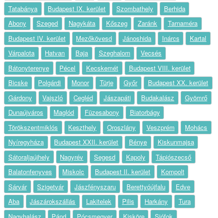
Tatabánya
Budapest IX. kerület
Szombathely
Berhida
Abony
Szeged
Nagykáta
Kőszeg
Zaránk
Tarnaméra
Budapest IV. kerület
Mezőkövesd
Jánoshida
Inárcs
Kartal
Várpalota
Hatvan
Baja
Szeghalom
Vecsés
Bátonyterenye
Pécel
Kecskemét
Budapest VIII. kerület
Bicske
Polgárdi
Monor
Türje
Győr
Budapest XX. kerület
Gárdony
Vajszló
Cegléd
Jászapáti
Budakalász
Gyömrő
Dunaújváros
Maglód
Füzesabony
Biatorbágy
Törökszentmiklós
Keszthely
Oroszlány
Veszprém
Mohács
Nyíregyháza
Budapest XXII. kerület
Bénye
Kiskunmajsa
Sátoraljaújhely
Nagyrév
Segesd
Kapoly
Tápiószecső
Balatonfenyves
Miskolc
Budapest II. kerület
Kompolt
Sárvár
Szigetvár
Jászfényszaru
Berettyóújfalu
Edve
Aba
Jászárokszállás
Lakitelek
Pilis
Harkány
Tura
Nagyhalász
Pánd
Pócsmegyer
Kisköre
Siófok