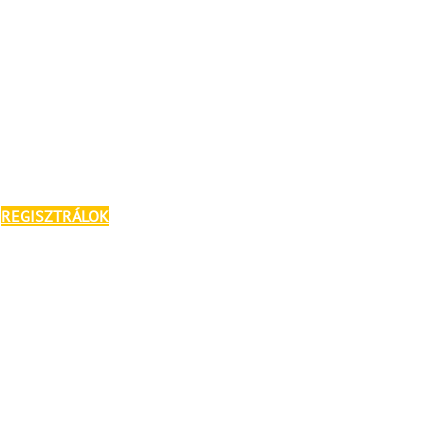
:
REGISZTRÁLOK