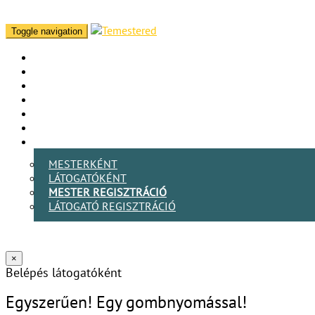
Toggle navigation
KERESEK
MUNKÁT ADOK
BLOG
MESTER VAGYOK
BELÉPEK
MESTERKÉNT
LÁTOGATÓKÉNT
MESTER REGISZTRÁCIÓ
LÁTOGATÓ REGISZTRÁCIÓ
×
Belépés látogatóként
Egyszerűen! Egy gombnyomással!