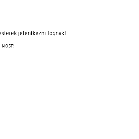
sterek jelentkezni fognak!
KI MOST!