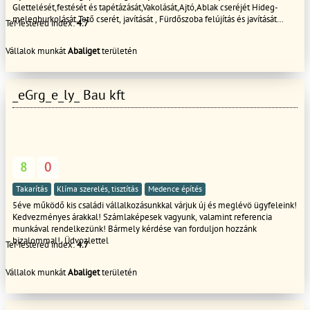
Glettelését,festését és tapétázását,Vakolását,Ajtó,Ablak cseréjét Hideg-
melegburkolását,Tető cserét, javítását , Fürdőszoba felújítás és javítását
TeMestered index:
4.7
,Penészes falak,Salétromos falak innyektálását.Tovabbá Támfalak építését és
bontását terasz építését és burkolását válaljuk rövid határidőn belül
Vállalok munkát
Abaliget
területén
dolgozunk GARANCIÁVAL!! Kérem tekintse meg referencia képeinket és ha
tetszik a munkáink akkor hívjon bizalommal
_eGrg_e_ly_ Bau kft
8
0
Takarítás
Klíma szerelés, tisztítás
Medence építés
5éve működő kis családi vállalkozásunkkal várjuk új és meglévö ügyfeleink!
Kedvezményes árakkal! Számlaképesek vagyunk, valamint referencia
munkával rendelkezünk! Bármely kérdése van forduljon hozzánk
bizalommal! Üdvozlettel
TeMestered index:
4.7
Vállalok munkát
Abaliget
területén