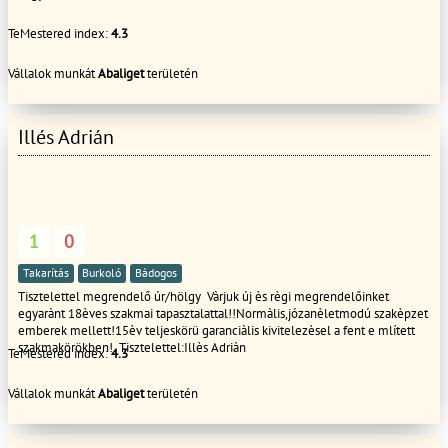
nem tartalmaz! **Az árlista az esetleges parkoló díjakat nem tartalmazza!!
**Az árlista Magyarország vállalási kőzetére érvényes!!! **Az árváltozás jogát
TeMestered index:
4.3
fenntartva! **A szolgáltatáshoz kapcsolódó árajánlat készítés esetenként,
rezsi óradíjjal kerül kiszámlázásra, mely összeg, a megrendelt kivitelezés
munkadíjából jóváírásra kerül!
Vállalok munkát
Abaliget
területén
Illés Adrián
1
0
Takarítás
Burkoló
Bádogos
Tisztelettel megrendelő úr/hölgy Vàrjuk új ès règi megrendelőinket
egyarànt 18èves szakmai tapasztalattal!!Normàlis,józanèletmodú szakèpzet
emberek mellett!15èv teljeskörü garanciàlis kivitelezèsel a fent e mlített
szakmakörökben! Tisztelettel:Illès Adriàn
TeMestered index:
4.3
Vállalok munkát
Abaliget
területén