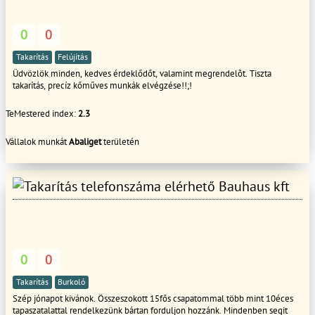
0
0
Takarítás
Felújítás
Üdvözlök minden, kedves érdeklődőt, valamint megrendelõt. Tiszta
takarítás, precíz kőműves munkák elvégzése!!;!
TeMestered index:
2.3
Vállalok munkát
Abaliget
területén
Bauhaus kft
0
0
Takarítás
Burkoló
Szép jónapot kivánok. Összeszokott 15fős csapatommal több mint 10éces
tapaszatalattal rendelkezünk bártan forduljon hozzánk. Mindenben segit