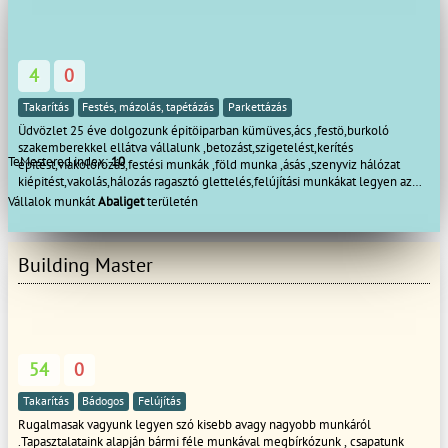
: Térkövezés.
Megbízhatóság-Precizitás-Minőség ha ezt keresi hívjon
bátran!!!!
4
0
Takarítás
Festés, mázolás, tapétázás
Parkettázás
Üdvözlet 25 éve dolgozunk épitöiparban kümüves,ács ,festö,burkoló
szakemberekkel ellátva vállalunk ,betozást,szigetelést,kerítés
TeMestered index:
10
építést,viakolórozás,festési munkák ,föld munka ,ásás ,szenyviz hálózat
kiépitést,vakolás,hálozás ragasztó glettelés,felújítási munkákat legyen az
kicsi akár nagy munka rugalmas gyors szakszerü megbízható munkát
Vállalok munkát
Abaliget
területén
végzünk.Az elvégzett munkákra garanciát vállalunk Hivjon bizalommal akár
hétvégén ünnepnapokon is.Köszönöm, hogy végig olvasta és csapatomat
válasza a munka végzésére.
Building Master
54
0
Takarítás
Bádogos
Felújítás
Rugalmasak vagyunk legyen szó kisebb avagy nagyobb munkáról
.Tapasztalataink alapján bármi féle munkával megbírkózunk , csapatunk