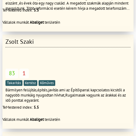
elszánt ,és évek óta egy nagy család. A megadott szakmák alapján mindent
megoldunk. Több információ esetén kérem hívja a megadott telefonszámot
TeMestered index:
5.5
üdvözlettel: Főbb tevékenységeink....: Javítások lakás felújítás falazás,
vakolás, színezés, terasz épités tárolók,melléképületek kerítés homlokzati
Vállalok munkát
Abaliget
területén
hőszigetelés, hideg-meleg burkolás, bontás festés térbetonozás
gipszkartonozás ácsmunkák Tetőjavítás akár S.O.S ajtók-ablakok cseréje
Zsolt Szaki
83
1
Takarítás
Kertész
Kőműves
Bármilyen felújítás,építés,javítás ami az Építőiparral kapcsolatos kicsitől a
nagyobb munkáig nyugodtan hívhat,Rugalmasak vagyunk az árakkal és az
idő ponttal egyaránt.
TeMestered index:
5.5
Vállalok munkát
Abaliget
területén