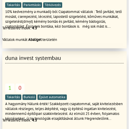
Takarítás
Parkettázás
Térkövezés
10% kedvezmény a munkadíj-ból Csapatommal vállalok : Tető javítást, tető
mosást, cserepezést, lécezést, lapostető szigetelést, kőműves munkákat,
szigetelést(drivyt) kémény bontás és javítást, kémény bádogolás,
csatornázást Épületek bontása, kézi bontások is. még sok mást is.
TeMestered index:
4.3
Hétvégén is, akár ünnep napokon is HÍVHATÓ VAGYOK!!!!!
Vállalok munkát
Abaliget
területén
duna invest systembau
1
0
Takarítás
Burkoló
Épület automatika
A hagyomány Nálunk érték! Szakképzett csapatommal, saját kivitelezésben
vállalok részleges, teljes átépítést, vagy új építésű ingatlan kivitelezést,
mindennemű építőipari szakkivitelezést. Az elmúlt 25 évben, folyamatos
képzésekkel, új technológiák elsajátításával állunk Megrendelőink
TeMestered index:
4.3
rendelkezésére. Az építőipar minden szegmensében csak szakképzett
alkalmazottakkal dolgozom. Magyar Iparkamarai, és Magyar Szakkivitelezői