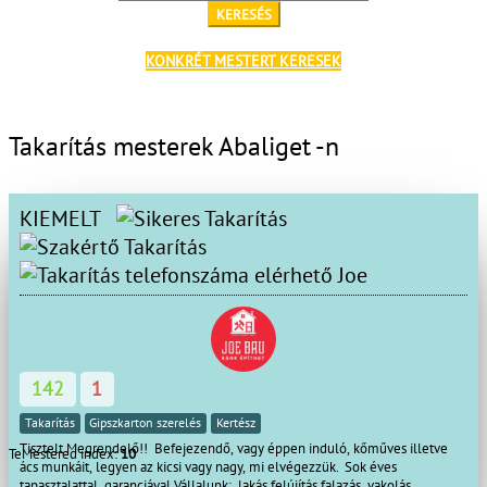
KERESÉS
KONKRÉT MESTERT KERESEK
Takarítás mesterek Abaliget -n
KIEMELT
Joe
142
1
Takarítás
Gipszkarton szerelés
Kertész
Tisztelt Megrendelő!! Befejezendő, vagy éppen induló, kőműves illetve
TeMestered index:
10
ács munkáit, legyen az kicsi vagy nagy, mi elvégezzük. Sok éves
tapasztalattal, garanciával Vállalunk: lakás felújítás falazás, vakolás,