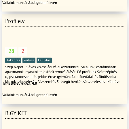
Vállalok munkát
Abaliget
területén
Profi e.v
28
2
Takarítás
Kertész
Felújítás
Szép Napot. 5 éves kis családi válalkozásunkkal Válalunk, családiházak
apartmanok. nyaralok tejeskörü renoválálását .Fő profilunk Szárazépités
(gipszkartonszerelés )ebbe értve gyémánt fal elötétfalak és fürdöszoba
blokok szigetelését . Vizszerelés 5 rétegű henkó cső szerelést is Kőműves
TeMestered index:
4.8
munkát. Ebbe értve : Homlokzati szigetelést ,falazást betonozást . burkolást
. fürdö tejes renoválását ! tető javitást épitést ! Valamint ,Ajtó és ablak nyílás
Vállalok munkát
Abaliget
területén
záró cserét' Hívjon bizzalomal a nap bármely szakában . Akár e-mailen is
kérhet ár ajánlatot . 0-24 Köszönöm figyelmed szép napot
B.GY KFT