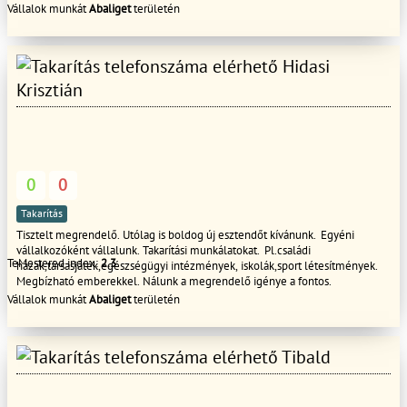
Vállalok munkát
Abaliget
területén
Hidasi
Krisztián
0
0
Takarítás
Tisztelt megrendelő. Utólag is boldog új esztendőt kívánunk. Egyéni
vállalkozóként vállalunk. Takarítási munkálatokat. Pl.családi
TeMestered index:
2.3
házak,társasjáték,egészségügyi intézmények, iskolák,sport létesítmények.
Megbízható emberekkel. Nálunk a megrendelő igénye a fontos.
Vállalok munkát
Abaliget
területén
Tibald