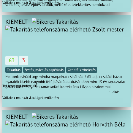
Vállalok munkát
Abaliget
területén
színezés, terasz épités tárolók,melléképületekkerítés homlokzati
hőszigetelés, hideg-meleg
burkolás, bontás festés térbetonozás gipszkartonozás ácsmunkák Tetőjavítás
akár S.O.Sajtók-ablakok cseréje mindenfele munkák az
KIEMELT
épitőiparban Megbízhatóság, precizitás, ha gyorsan minőségi munkára van
Zsolt mester
szüksége hívjon bátran !!!
63
3
Takarítás
Festés, mázolás, tapétázás
Generálkivitelezés
Mottónk csináld úgy mintha magadnak csinálnád!! Vállaljuk családi házak
nyaralók kisebb nagyobb felújítását átalakítását több mint 15 év tapasztalat
TeMestered index:
10
garanciával! ingyenes tanácsadás! Korrekt árak Hívjon bizalommal.
: Lakás
felújítás : Szinezés.
Vállalok munkát
Abaliget
területén
: Ácsmunkák. : Tetőjavítás akár
azonnal S.O.S. : Teraszépítés.
: Kerítés. : Tárolók,melléképületek.
KIEMELT
: Bontás. :
Térbetonozás. : Hideg-Meleg burkolás.
Horváth Béla
: Festés-mázolás. :
Gipszkartonozás. : Ajtó-Ablak cseréje.