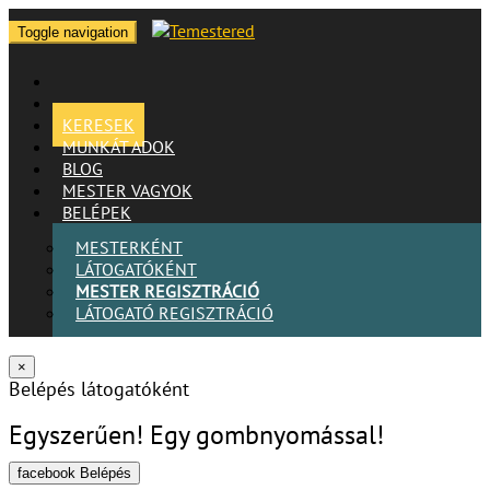
Toggle navigation
KERESEK
MUNKÁT ADOK
BLOG
MESTER VAGYOK
BELÉPEK
MESTERKÉNT
LÁTOGATÓKÉNT
MESTER REGISZTRÁCIÓ
LÁTOGATÓ REGISZTRÁCIÓ
×
Belépés látogatóként
Egyszerűen! Egy gombnyomással!
facebook Belépés