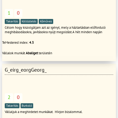
1
0
Takarítás
Költöztetés
Kőműves
Célom hogy kiszolgáljam azt az igényt, mely a háztartásban előforduló
meghibásodásokra, javításokra nyújt megoldást.A hèt minden napján
TeMestered index:
4.3
Vállalok munkát
Abaliget
területén
G_eirg_eorgGeorg_
2
0
Takarítás
Burkoló
Vállaljuk a meghirdetet munkákat. Hívjon bizalommal.