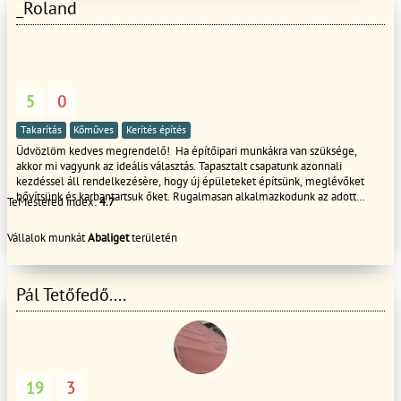
_Roland
5
0
Takarítás
Kőműves
Kerítés építés
Üdvözlöm kedves megrendelő! Ha építőipari munkákra van szüksége,
akkor mi vagyunk az ideális választás. Tapasztalt csapatunk azonnali
kezdéssel áll rendelkezésère, hogy új épületeket építsünk, meglévőket
bővítsünk és karbantartsuk őket. Rugalmasan alkalmazkodunk az adott
TeMestered index:
4.7
körülményekhez, így biztosítjuk, hogy mindig a legjobb megoldást kínáljuk.
Az építőipari munkáink során mindig az ügyfél elégedettsége az elsődleges
Vállalok munkát
Abaliget
területén
szempont. A csapatunk kreatív és problémamegoldó képességgel
rendelkezik, így garantáljuk, hogy minden projekt megfeleljen az Ön
igényeinek és elvárásainak. Ha kérdése van, vagy szeretné megrendelni a
szolgáltatásainkat, akkor keressen minket bátran. Mi mindenben a
Pál Tetőfedő....
segítségére leszünk, hogy biztosítsuk, hogy a munkálatokat a lehető
legjobb minőségben és határidőre teljesítsük.
19
3