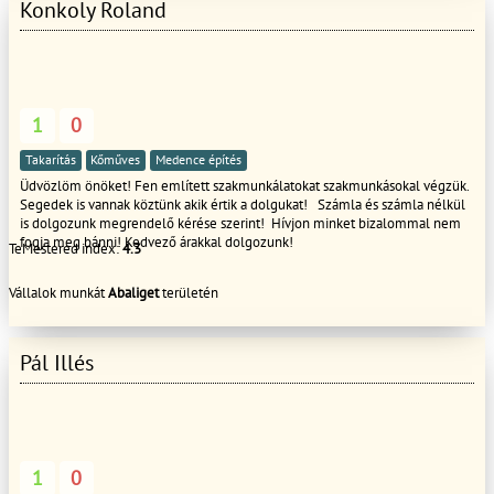
Konkoly Roland
1
0
Takarítás
Kőműves
Medence építés
Üdvözlöm önöket! Fen említett szakmunkálatokat szakmunkásokal végzük.
Segedek is vannak köztünk akik értik a dolgukat! Számla és számla nélkül
is dolgozunk megrendelő kérése szerint! Hívjon minket bizalommal nem
fogja meg bánni! Kedvező árakkal dolgozunk!
TeMestered index:
4.3
Vállalok munkát
Abaliget
területén
Pál Illés
1
0