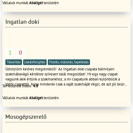
Vállalok munkát
Abaliget
területén
Ingatlan doki
1
0
Takarítás
Lakásfelújítás
Festés, mázolás, tapétázás
Üdvözlöm kedves megrendelő! Az Ingatlan doki csapata bármilyen
szakmábavágó kérdésre szívesen talál megoldást! Mi egy nagy csapat
vagyunk akik értünk a szakmankhoz, a mi csapatunk abban különbözik a
többi csapattól, hogy mindenki csak a saját szakmáját végzi, de azt jól teszi!
TeMestered index:
4.3
Tehát nem áll bele mondjuk glettelni a villanyszerelő és fordítva. Jelenleg
a következő szakmában állunk rendelkezésükre: Villanyszerelő kőműves
Vállalok munkát
Abaliget
területén
burkoló, hőszigetelő, festő tapétázó, Gipszkarton szerelő, lakatos.
Keressenek bátran, tudunk segíteni! Tisztelettel az Ingatlan Doki csapata
Mosogépszerelő