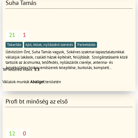
Suha Tamás
21
1
Takarítás
Ajtó, Ablak, nyílászáró szerelés
Parkettázás
Üdvözlöm Önt, Suha Tamás vagyok, Sokéves szakmai tapasztalatunkkal
vállaljuk lakások, családi házak építését, felújítását. Szolgáltatásaink közé
tartozik az ácsmunka, tetőfedés, nyílászárók cseréje, antenna- és
árnyékolástechnikai rendszerek telepítése, burkolás, komplett
TeMestered index:
5.3
generálkivitelezés, kerítéseink építése, kőműves munkáink, lakásfelújítás,
parkettázás, szigetelési munkák, takarítás, térkövezés, valamint a tetőfestés
Vállalok munkát
Abaliget
területén
és -mosás. Biztos kézzel, megbízhatóan!
Profi bt minőség az első
12
0