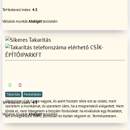
TeMestered index:
4.3
Vállalok munkát
Abaliget
területén
CSÍK-
ÉPÍTŐIPARKFT
0
0
Takarítás
Parkettázás
Üdvözlöm! Csík Csaba vagyok, és azért hoztam létre ezt az oldalt, mert
TeMestered index:
4.3
szeretem a munkámat, és szeretem látni, ha a megrendelő elégedett. Nem
tűnök el, nem hitegetem a hozzám fordulókat: ha elvállalok egy feladatot,
Vállalok munkát
Abaliget
területén
azt a megbeszélt időre, pontosan és tisztán végzem el. Természetesen
hivatalosan, egyéni vállalkozóként dolgozom, így minden elvégzett munka
után számlát adok. Keressen bizalommal, ha megbízható és korrekt