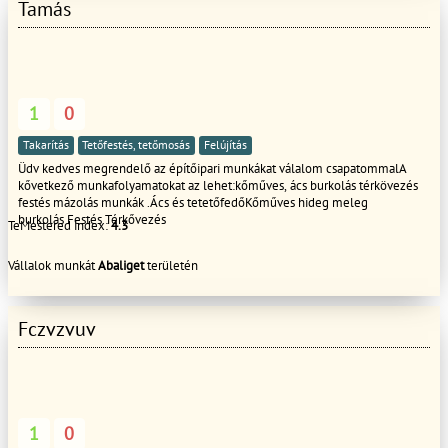
Tamás
1
0
Takarítás
Tetőfestés, tetőmosás
Felújítás
Üdv kedves megrendelő az építőipari munkákat válalom csapatommalA
kővetkező munkafolyamatokat az lehet:kőműves, ács burkolás térkövezés
festés mázolás munkák .Ács és tetetőfedőKőműves hideg meleg
burkolás Festés Térkővezés
TeMestered index:
4.3
Vállalok munkát
Abaliget
területén
Fczvzvuv
1
0