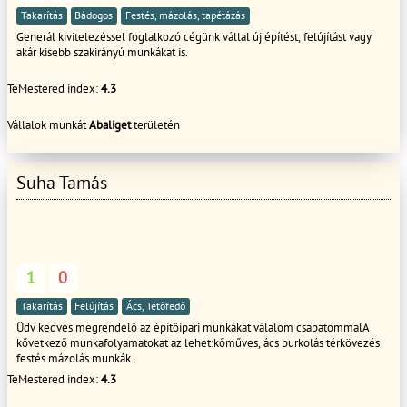
Takarítás
Bádogos
Festés, mázolás, tapétázás
Generál kivitelezéssel foglalkozó cégünk vállal új építést, felújítást vagy
akár kisebb szakirányú munkákat is.
TeMestered index:
4.3
Vállalok munkát
Abaliget
területén
Suha Tamás
1
0
Takarítás
Felújítás
Ács, Tetőfedő
Üdv kedves megrendelő az építőipari munkákat válalom csapatommalA
kővetkező munkafolyamatokat az lehet:kőműves, ács burkolás térkövezés
festés mázolás munkák .
TeMestered index:
4.3