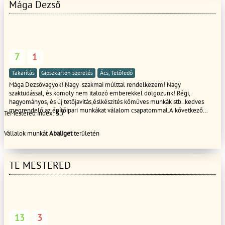
szakembert keres!"
Mága Dezső
7
1
Takarítás
Gipszkarton szerelés
Ács, Tetőfedő
Mága Dezsővagyok! Nagy szakmai múlttal rendelkezem! Nagy
szaktudással, és komoly nem italozó emberekkel dolgozunk! Régi,
hagyományos, és új tetőjavitás,éslkészités kőmüves munkák stb..kedves
megrendelő az építőipari munkákat válalom csapatommal.A kővetkező
TeMestered index:
3.7
munkafolyamatokat az lehet:kőműves, ács burkolás térkövezés festés
mázolás munkák . Ács,tetetőfed,őKőműves,hideg,meleg burkolásFestés
Vállalok munkát
Abaliget
területén
TérkővezésStb ststb Hívjon bátran!Tisztelettel: Mága
TE MESTERED
13
3