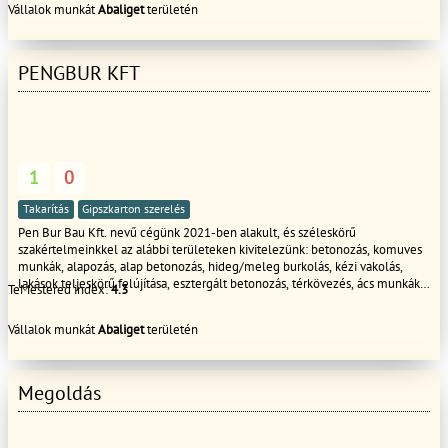
Vállalok munkát
Abaliget
területén
PENGBUR KFT
1
0
Takarítás
Gipszkarton szerelés
Pen Bur Bau Kft. nevű cégünk 2021-ben alakult, és széleskörű
szakértelmeinkkel az alábbi területeken kivitelezünk: betonozás, komuves
munkák, alapozás, alap betonozás, hideg/meleg burkolás, kézi vakolás,
lakások teljeskörű felújítása, esztergált betonozás, térkövezés, ács munkák,
TeMestered index:
4.3
tetőfedés, tetőfelújítás, bádogos munkák, lapostető szigetelés, tetőablak
beépítés, ablakok és ajtók beépítése. Országszerte vállalunk kivitelezést.
Vállalok munkát
Abaliget
területén
Büszkék vagyunk elkötelezettségünkre és magas színvonalú
szolgáltatásainkra. Ha megbízható és tapasztalt kivitelezőt keres, lépjen
kapcsolatba velünk!
Megoldás