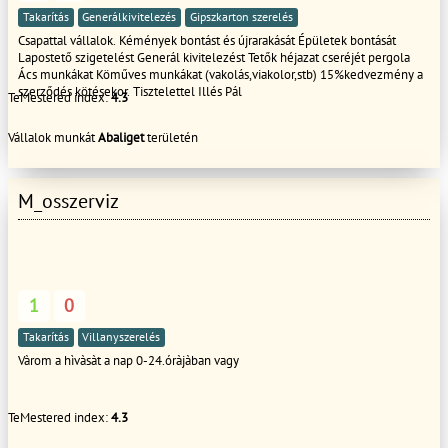
Takarítás
Generálkivitelezés
Gipszkarton szerelés
Csapattal vállalok. Kémények bontást és újrarakását Épületek bontását
Lapostető szigetelést Generál kivitelezést Tetők héjazat cseréjét pergola
Ács munkákat Köműves munkákat (vakolás,viakolor,stb) 15%kedvezmény a
szerződés kötésekor. Tisztelettel Illés Pál
TeMestered index:
4.3
Vállalok munkát
Abaliget
területén
M_osszerviz
1
0
Takarítás
Villanyszerelés
Vàrom a hìvàsàt a nap 0-24.óràjàban vagy
TeMestered index:
4.3