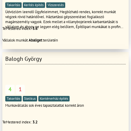
Takarítás
Kerítés építés
Vízszerelés
Üdvözlöm leendő Ügyfeleimmet, Megbízható rendes, korrekt munkát
végzek rövid határidővel. Hàztartàssi gépszerelésel foglalkozó
magánszemély vagyok. Ezek mellet a villanybojelerek karbantartását is
vállalom és ahogy ne legyen elég belőlem, Építőipari munkákat is profin
TeMestered index:
3.6
végzem el mint pl: festés,glettelès,kartonozás és még sok más. Refrenciàm
meg talalhatoak az Magánszemélyként számlakèpess is vagyok.
Vállalok munkát
Abaliget
területén
Amennyiben felkeltettem érdeklődését keressen bizalommal. Szép napot,
Imre.
Balogh György
4
1
Takarítás
Statikus
Konténerház építés
Munkavállalás sok éves tapasztalattal korrekt áron
TeMestered index:
3.2