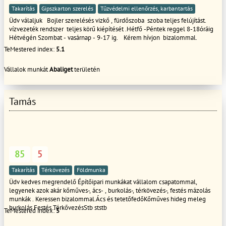
Takarítás
Gipszkarton szerelés
Tűzvédelmi ellenőrzés, karbantartás
Üdv válaljuk Bojler szerelésés vizkő , fürdőszoba szoba teljes felújítást.
vízvezeték rendszer teljes körű kiépítését .Hétfő -Péntek reggel 8-18óráig
Hétvégén Szombat - vasárnap - 9-17 ig. Kérem hívjon bizalommal.
TeMestered index:
5.1
Vállalok munkát
Abaliget
területén
Tamás
85
5
Takarítás
Térkövezés
Földmunka
Üdv kedves megrendelő Építőipari munkákat vállalom csapatommal,
legyenek azok akár kőműves-, ács- , burkolás-, térkövezés-, festés mázolás
munkák . Keressen bizalommal.Ács és tetetőfedőKőműves hideg meleg
burkolás Festés TérkővezésStb ststb
TeMestered index:
5