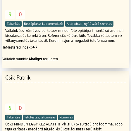
9
0
Takarítás
Belsőpítész, Lakberendező
Ajtó, Ablak, nyílászáró szerelés
Vállalok ács, kőműves, burkolóés mindenféle építőipari munkákat azonnali
kiszálással és korrekt áron. Referenciát kérésre küld Továbbá vállaolom víz
villanyszerelés takarítás stb Kérem hívjon a megadott telefonszámon.
TeMestered index:
4.7
Vállalok munkát
Abaliget
területén
Csik Patrik
5
0
Takarítás
Tetőfestés, tetőmosás
Kőműves
Üdv.! MINDEN EGGY KÉZ ALATT!!! Vállaljuk 5-10 tagú brigádommal Több
fajta kerítések megépítését,régi és új családi házak felújítását,