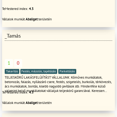
TeMestered index:
4.3
Vállalok munkát
Abaliget
területén
_Tamás
1
0
Takarítás
Festés, mázolás, tapétázás
Parkettázás
TELJESKÖRŰ LAKÁSFELÚJÍTÁST VÁLLALUNK: Kőműves munkálatok,
betonozás, falazás, nyílászáró csere, festés, szigetelés, burkolás, térkövezés,
ács munkálatok, bontás, kisebb nagyobb javítások stb. Mindenféle külső
valamint belső munkálatokat vállaljuk teljeskörű garanciával. Keressen
TeMestered index:
4.3
bizalommal!
Vállalok munkát
Abaliget
területén