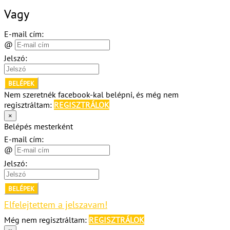
Vagy
E-mail cím:
@
Jelszó:
BELÉPEK
Nem szeretnék facebook-kal belépni, és még nem
regisztráltam:
REGISZTRÁLOK
×
Belépés mesterként
E-mail cím:
@
Jelszó:
BELÉPEK
Elfelejtettem a jelszavam!
Még nem regisztráltam:
REGISZTRÁLOK