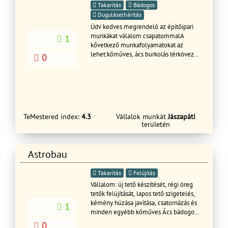
Takarítás
Bádogos
Duguláselhárítás
Üdv kedves megrendelő az építőipari
munkákat válalom csapatommalA
1
kővetkező munkafolyamatokat az
lehet:kőműves, ács burkolás térkövezés
0
festés mázolás munkák .
TeMestered index:
4.3
Vállalok munkát
Jászapáti
területén
Astrobau
Takarítás
Felújítás
Vállalom: új tető készítését, régi öreg
tetők felújítását, lapos tető szigetelés,
kémény húzása javítása, csatornázás és
1
minden egyébb kőműves Ács bádogos
munkák garanciával
0