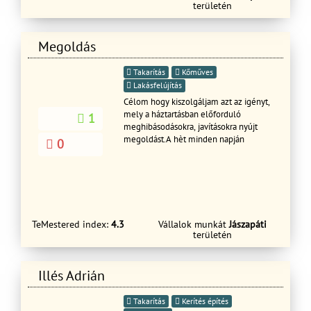
területén
beépítése. Országszerte vállalunk
kivitelezést. Büszkék vagyunk
elkötelezettségünkre és magas
Megoldás
színvonalú szolgáltatásainkra. Ha
megbízható és tapasztalt kivitelezőt
keres, lépjen kapcsolatba velünk!
Takarítás
Kőműves
Lakásfelújítás
Célom hogy kiszolgáljam azt az igényt,
mely a háztartásban előforduló
1
meghibásodásokra, javításokra nyújt
megoldást.A hèt minden napján
0
TeMestered index:
4.3
Vállalok munkát
Jászapáti
területén
Illés Adrián
Takarítás
Kerítés építés