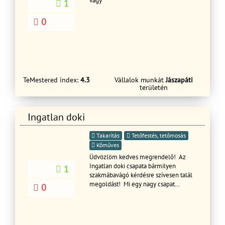
vagy
1
0
TeMestered index:
4.3
Vállalok munkát
Jászapáti
területén
Ingatlan doki
Takarítás
Tetőfestés, tetőmosás
Kőműves
Üdvözlöm kedves megrendelő! Az
Ingatlan doki csapata bármilyen
1
szakmábavágó kérdésre szívesen talál
megoldást! Mi egy nagy csapat
0
vagyunk akik értünk a szakmankhoz, a
mi csapatunk abban különbözik a többi
csapattól, hogy mindenki csak a saját
szakmáját végzi, de azt jól teszi! Tehát