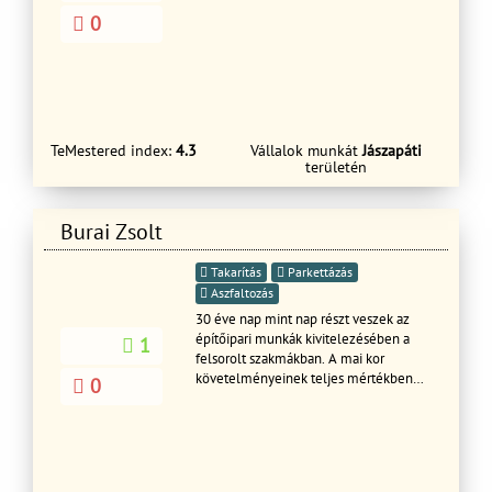
0
TeMestered index:
4.3
Vállalok munkát
Jászapáti
területén
Burai Zsolt
Takarítás
Parkettázás
Aszfaltozás
30 éve nap mint nap részt veszek az
építőipari munkák kivitelezésében a
1
felsorolt szakmákban. A mai kor
követelményeinek teljes mértékben
0
megfelelő első osztályú
anyagokkal,első osztályú
munkavégzést