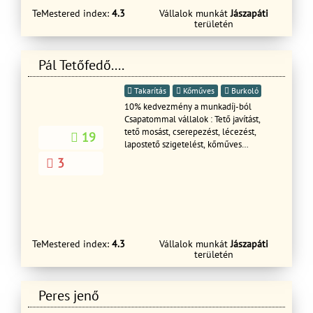
TeMestered index:
4.3
Vállalok munkát
Jászapáti
területén
Pál Tetőfedő....
Takarítás
Kőműves
Burkoló
10% kedvezmény a munkadíj-ból
Csapatommal vállalok : Tető javítást,
tető mosást, cserepezést, lécezést,
19
lapostető szigetelést, kőműves
munkákat, szigetelést(drivyt) kémény
3
bontás és javítást, kémény bádogolás,
csatornázást Épületek bontása, kézi
bontások is. még sok mást is.
Hétvégén is, akár ünnep napokon is
HÍVHATÓ VAGYOK!!!!!
TeMestered index:
4.3
Vállalok munkát
Jászapáti
területén
Peres jenő