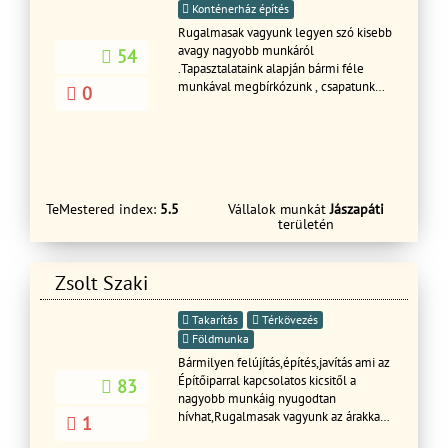
Konténerház építés
Rugalmasak vagyunk legyen szó kisebb
avagy nagyobb munkáról
54
.Tapasztalataink alapján bármi féle
munkával megbírkózunk , csapatunk
0
elszánt ,és évek óta egy nagy család. A
megadott szakmák alapján mindent
megoldunk. Több információ esetén
kérem hívja a megadott telefonszámot
üdvözlettel: Főbb tevékenységeink....:
Javítások lakás felújítás falazás, vakolás,
TeMestered index:
5.5
Vállalok munkát
Jászapáti
színezés, terasz épités
területén
tárolók,melléképületek kerítés
homlokzati hőszigetelés, hideg-meleg
burkolás, bontás festés térbetonozás
Zsolt Szaki
gipszkartonozás ácsmunkák Tetőjavítás
akár S.O.S ajtók-ablakok cseréje
Takarítás
Térkövezés
Földmunka
Bármilyen felújítás,építés,javítás ami az
Építőiparral kapcsolatos kicsitől a
83
nagyobb munkáig nyugodtan
hívhat,Rugalmasak vagyunk az árakkal
1
és az idő ponttal egyaránt.