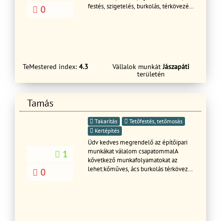
festés, szigetelés, burkolás, térkövezés,
0
ács munkálatok, bontás, kisebb
nagyobb javítások stb. Mindenféle
külső valamint belső munkálatokat
vállaljuk teljeskörű garanciával.
Keressen bizalommal!
TeMestered index:
4.3
Vállalok munkát
Jászapáti
területén
Tamás
Takarítás
Tetőfestés, tetőmosás
Kertépítés
Üdv kedves megrendelő az építőipari
munkákat válalom csapatommalA
1
kővetkező munkafolyamatokat az
lehet:kőműves, ács burkolás térkövezés
0
festés mázolás munkák .Ács és
tetetőfedőKőműves hideg meleg
burkolás Festés Térkővezés