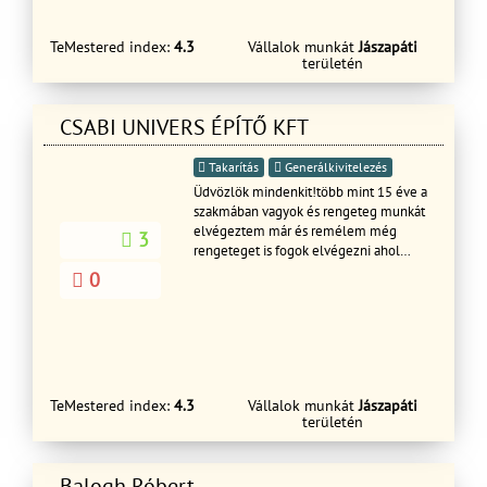
amennyiben minket bíz meg a
munkálatok elvégzésével. Bizalommal
TeMestered index:
4.3
Vállalok munkát
Jászapáti
hívjon!
területén
CSABI UNIVERS ÉPÍTŐ KFT
Takarítás
Generálkivitelezés
Üdvözlök mindenkit!több mint 15 éve a
szakmában vagyok és rengeteg munkát
elvégeztem már és remélem még
3
rengeteget is fogok elvégezni ahol
tudok segíttek az embereknek hanyag
0
munkát sohasem végeztem a mottóm
precíz olcsó a kis munka is
munka.Vállalom minden nemű tetők
építését,javítását,kúp cserép
kikenését,cserép
forgatását,lécezését,lapos tetők
TeMestered index:
4.3
Vállalok munkát
Jászapáti
padlások,szigetelését,csatorna és
területén
minden féle bádogos munkálatokat,
akár 2 órán belüli ingyenes helyszíni
állapot felméréssel.Hívjon Bizalommal
Balogh Róbert
Megegyezünk....