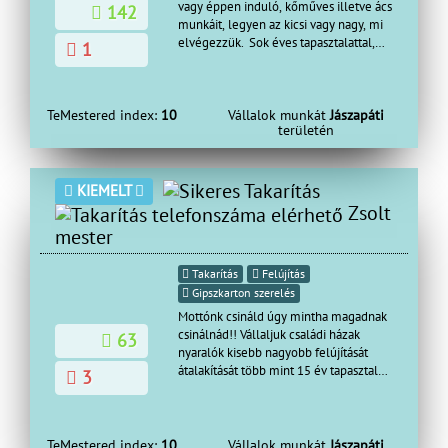
vagy éppen induló, kőműves illetve ács
142
munkáit, legyen az kicsi vagy nagy, mi
elvégezzük. Sok éves tapasztalattal,
1
garanciával Vállalunk: lakás
felújítás falazás, vakolás,
színezés, terasz
épités tárolók,melléképületekkerítés homlokzati
TeMestered index:
10
Vállalok munkát
Jászapáti
területén
hőszigetelés, hideg-meleg
burkolás, bontás festés térbetonozás gipszkartono
akár S.O.Sajtók-ablakok
cseréje mindenfele munkák az
KIEMELT
épitőiparban Megbízhatóság, precizitás,
Zsolt
ha gyorsan minőségi munkára van
mester
szüksége hívjon bátran !!!
Takarítás
Felújítás
Gipszkarton szerelés
Mottónk csináld úgy mintha magadnak
csinálnád!! Vállaljuk családi házak
63
nyaralók kisebb nagyobb felújítását
átalakítását több mint 15 év tapasztalat
3
garanciával! ingyenes tanácsadás!
Korrekt árak Hívjon bizalommal.
: Lakás
TeMestered index:
10
Vállalok munkát
Jászapáti