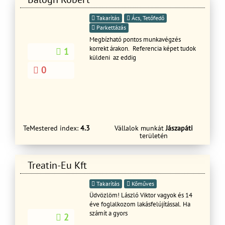
Takarítás
Ács, Tetőfedő
Parkettázás
Megbízható pontos munkavégzés
korrekt árakon. Referencia képet tudok
1
küldeni az eddig
0
TeMestered index:
4.3
Vállalok munkát
Jászapáti
területén
Treatin-Eu Kft
Takarítás
Kőműves
Üdvözlöm! László Viktor vagyok és 14
éve foglalkozom lakásfelújítással. Ha
számít a gyors
2