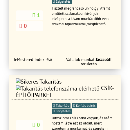
Szigetelés
Tisztelt megrendelő úr/hölgy Afemt
említett szakmákban kívánjuk
1
elvégezni a kívánt munkát több éves
szakmai tapasztalattal,megbízható
0
korrekt csapatal,józan és normális
emberekkel! Akkor hétvégén is
hívható a :0670
TeMestered index:
4.3
Vállalok munkát
Jászapáti
területén
CSÍK-
ÉPÍTŐIPARKFT
Takarítás
Kerítés építés
Szigetelés
Üdvözlöm! Csík Csaba vagyok, és azért
hoztam létre ezt az oldalt, mert
0
szeretem a munkámat, és szeretem