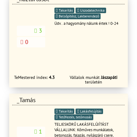
Takarítás
Uszodatechnika
Belsőpítész, Lakberendező
Üdv.. a hagyomány nálunk értek ! 0-24
3
0
TeMestered index:
4.3
Vállalok munkát
Jászapáti
területén
_Tamás
Takarítás
Lakásfelújítás
Tetőfestés, tetőmosás
TELJESKÖRŰ LAKÁSFELÚJÍTÁST
VÁLLALUNK: Kőműves munkálatok,
1
betonozás, falazás, nyílászáró csere,