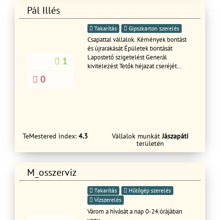
Pál Illés
Takarítás
Gipszkarton szerelés
Csapattal vállalok. Kémények bontást
és újrarakását Épületek bontását
Lapostető szigetelést Generál
1
kivitelezést Tetők héjazat cseréjét
pergola Ács munkákat Köműves
0
munkákat (vakolás,viakolor,stb)
15%kedvezmény a szerződés
kötésekor. Tisztelettel Illés Pál
TeMestered index:
4.3
Vállalok munkát
Jászapáti
területén
M_osszerviz
Takarítás
Hűtőgép szerelés
Vízszerelés
Vàrom a hìvàsàt a nap 0-24.óràjàban