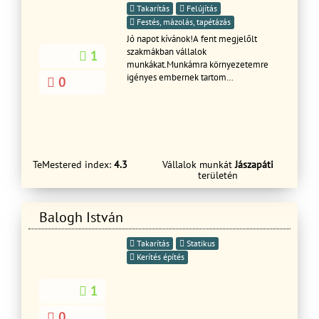
Takarítás
Felújítás
Festés, mázolás, tapétázás
Jó napot kívánok!A fent megjelőlt
szakmákban vállalok
1
munkákat.Munkámra környezetemre
igényes embernek tartom
0
magam!Gyors preciz munkát végzek!
TeMestered index:
4.3
Vállalok munkát
Jászapáti
területén
Balogh István
Takarítás
Statikus
Kerítés építés
1
0