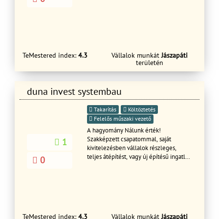
TeMestered index:
4.3
Vállalok munkát
Jászapáti
területén
duna invest systembau
Takarítás
Költöztetés
Felelős műszaki vezető
A hagyomány Nálunk érték!
Szakképzett csapatommal, saját
1
kivitelezésben vállalok részleges,
teljes átépítést, vagy új építésű ingatlan
0
kivitelezést, mindennemű építőipari
szakkivitelezést. Az elmúlt 25 évben,
folyamatos képzésekkel, új
technológiák elsajátításával állunk
Megrendelőink rendelkezésére. Az
építőipar minden szegmensében csak
TeMestered index:
4.3
Vállalok munkát
Jászapáti
szakképzett alkalmazottakkal