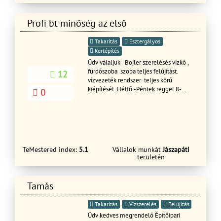
tetőfestés és -mosás. Biztos kézzel,
megbízhatóan!
Profi bt minőség az első
Takarítás
Esztergályos
Kertépítés
Üdv válaljuk Bojler szerelésés vizkő ,
fürdőszoba szoba teljes felújítást.
12
vízvezeték rendszer teljes körű
kiépítését .Hétfő -Péntek reggel 8-
0
18óráig Hétvégén Szombat - vasárnap
- 9-17 ig. Kérem hívjon bizalommal.
TeMestered index:
5.1
Vállalok munkát
Jászapáti
területén
Tamás
Takarítás
Vízszerelés
Felújítás
Üdv kedves megrendelő Építőipari