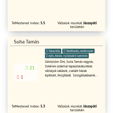
TeMestered index:
5.5
Vállalok munkát
Jászapáti
területén
Suha Tamás
Takarítás
Tetőfestés, tetőmosás
Ajtó, Ablak, nyílászáró szerelés
Üdvözlöm Önt, Suha Tamás vagyok,
Sokéves szakmai tapasztalatunkkal
21
vállaljuk lakások, családi házak
építését, felújítását. Szolgáltatásaink
1
közé tartozik az ácsmunka, tetőfedés,
nyílászárók cseréje, antenna- és
árnyékolástechnikai rendszerek
telepítése, burkolás, komplett
generálkivitelezés, kerítéseink építése,
kőműves munkáink, lakásfelújítás,
TeMestered index:
5.3
Vállalok munkát
Jászapáti
parkettázás, szigetelési munkák,
területén
takarítás, térkövezés, valamint a