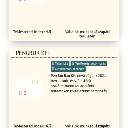
TeMestered index:
4.3
Vállalok munkát
Jászapáti
területén
PENGBUR KFT
Takarítás
Tetőfestés, tetőmosás
Gipszkarton szerelés
Pen Bur Bau Kft. nevű cégünk 2021-
ben alakult, és széleskörű
1
szakértelmeinkkel az alábbi
területeken kivitelezünk: betonozás,
0
komuves munkák, alapozás, alap
betonozás, hideg/meleg burkolás, kézi
vakolás, lakások teljeskörű felújítása,
esztergált betonozás, térkövezés, ács
munkák, tetőfedés, tetőfelújítás,
bádogos munkák, lapostető szigetelés,
TeMestered index:
4.3
Vállalok munkát
Jászapáti
tetőablak beépítés, ablakok és ajtók