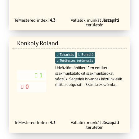
Tisztelettel:Illès Adriàn
TeMestered index:
4.3
Vállalok munkát
Jászapáti
területén
Konkoly Roland
Takarítás
Burkoló
Tetőfestés, tetőmosás
Üdvözlöm önöket! Fen említett
szakmunkálatokat szakmunkásokal
1
végzük. Segedek is vannak köztünk akik
értik a dolgukat! Számla és számla
0
nélkül is dolgozunk megrendelő
kérése szerint! Hívjon minket
bizalommal nem fogja meg bánni!
Kedvező árakkal dolgozunk!
TeMestered index:
4.3
Vállalok munkát
Jászapáti
területén