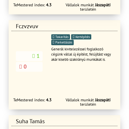
TeMestered index:
4.3
Vállalok munkát
Jászapáti
területén
Fczvzvuv
Takarítás
Kertépítés
Parkettázás
Generál kivitelezéssel foglalkozó
cégünk vállal új építést, felújítást vagy
1
akár kisebb szakirányú munkákat is.
0
TeMestered index:
4.3
Vállalok munkát
Jászapáti
területén
Suha Tamás