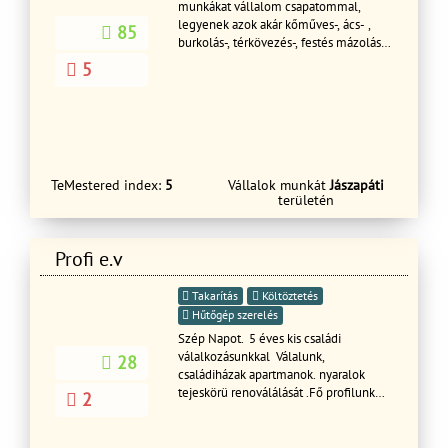
munkákat vállalom csapatommal,
legyenek azok akár kőműves-, ács- ,
85
burkolás-, térkövezés-, festés mázolás
munkák . Keressen bizalommal.Ács és
5
tetetőfedőKőműves hideg meleg
burkolás Festés TérkővezésStb ststb
TeMestered index:
5
Vállalok munkát
Jászapáti
területén
Profi e.v
Takarítás
Költöztetés
Hűtőgép szerelés
Szép Napot. 5 éves kis családi
válalkozásunkkal Válalunk,
28
családiházak apartmanok. nyaralok
tejeskörü renoválálását .Fő profilunk
2
Szárazépités (gipszkartonszerelés
)ebbe értve gyémánt fal elötétfalak és
fürdöszoba blokok szigetelését .