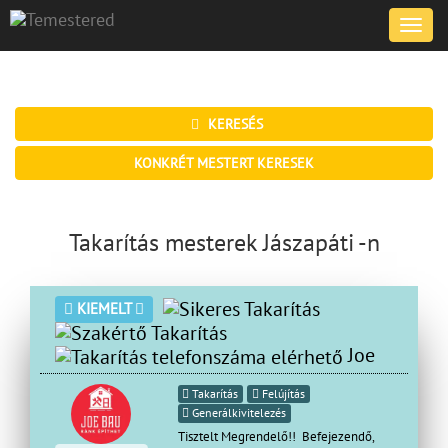
Toggle
naviga
KERESÉS
KONKRÉT MESTERT KERESEK
Takarítás mesterek Jászapáti -n
KIEMELT
Joe
Takarítás
Felújítás
Generálkivitelezés
Tisztelt Megrendelő!! Befejezendő,