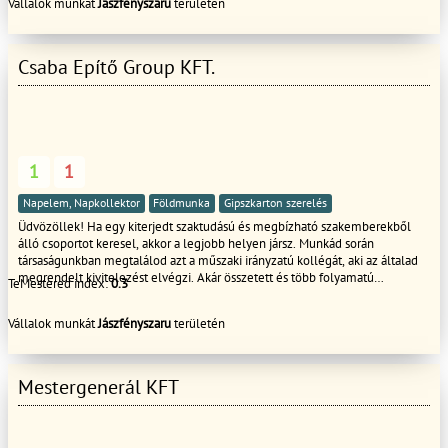
Vállalok munkát
Jászfényszaru
területén
Csaba Epítő Group KFT.
1
1
Napelem, Napkollektor
Földmunka
Gipszkarton szerelés
Üdvözöllek! Ha egy kiterjedt szaktudású és megbízható szakemberekből
álló csoportot keresel, akkor a legjobb helyen jársz. Munkád során
társaságunkban megtalálod azt a műszaki irányzatú kollégát, aki az általad
megrendelt kivitelezést elvégzi. Akár összetett és több folyamatú
TeMestered index:
0.3
megrendelésed is szívesen vállaljuk, így további szakembereinket is
igénybe veheted. Szakembereink között megtalálhatók: Kőműves Ács
Vállalok munkát
Jászfényszaru
területén
állványozó Tetőfedő,Bádogos Festő, mázoló Víz-gáz és fűtés szerelő
Villanyszerelő Hideg és meleg burkoló Illetve számos egyéb
szakirányzatú kollégánk áll rendelkezésére, Továbbá vállaljuk komplett
épületek vagy részleges bontását, elszállítással, tereprendezést és takarítási
Mestergenerál KFT
feladatokat is. Bízunk benne, hogy tapasztalt és megbízható csapatunk
segítségével sikeresen megvalósíthatod projektjeidet. Várjuk megkeresésed
és örömmel segítünk a kivitelezésben!