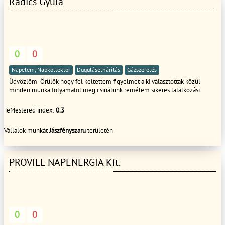
Radics Gyula
0
0
Napelem, Napkollektor
Duguláselhárítás
Gázszerelés
Üdvözlöm Örülök hogy fel keltettem figyelmét a ki választottak közül
minden munka folyamatot meg csinálunk remélem sikeres találkozási
TeMestered index:
0.3
Vállalok munkát
Jászfényszaru
területén
PROVILL-NAPENERGIA Kft.
0
0