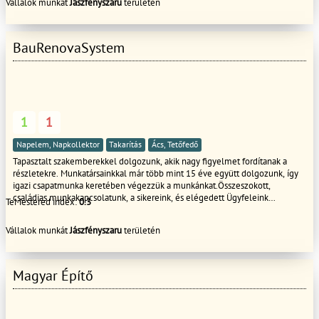
Vállalok munkát
Jászfényszaru
területén
BauRenovaSystem
1
1
Napelem, Napkollektor
Takarítás
Ács, Tetőfedő
Tapasztalt szakemberekkel dolgozunk, akik nagy figyelmet fordítanak a
részletekre. Munkatársainkkal már több mint 15 éve együtt dolgozunk, így
igazi csapatmunka keretében végezzük a munkánkat.Összeszokott,
családias munkakapcsolatunk, a sikereink, és elégedett Ügyfeleink
TeMestered index:
0.3
záloga.Amennyiben minket választ háza felújítására,átalakítására,
felújítására, egy magas színvonalú szolgáltatást kap megfizethető áron.
Vállalok munkát
Jászfényszaru
területén
Professzionális csapatunkkal, szakértőinkkel, gyorsan és szakszerűen
végezzük munkánkat és a legnagyobb tisztelettel kezeljük ügyfeleinket.
Magyar Építő