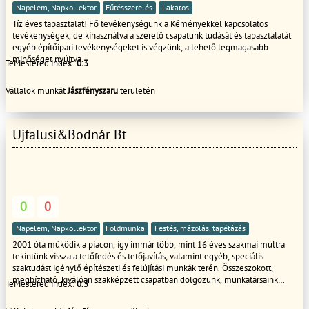
araink 130 ezertol 250 ezerig igeny es minoseg szerint.
Napelem, Napkollektor
Fűtésszerelés
Lakatos
Tíz éves tapasztalat! Fő tevékenységünk a Kéményekkel kapcsolatos
tevékenységek, de kihasználva a szerelő csapatunk tudását és tapasztalatát
egyéb építőipari tevékenységeket is végzünk, a lehető legmagasabb
minőséget nyújtva.
TeMestered index:
0.3
Vállalok munkát
Jászfényszaru
területén
Ujfalusi&Bodnár Bt
0
0
Napelem, Napkollektor
Földmunka
Festés, mázolás, tapétázás
2001 óta működik a piacon, így immár több, mint 16 éves szakmai múltra
tekintünk vissza a tetőfedés és tetőjavítás, valamint egyéb, speciális
szaktudást igénylő építészeti és felújítási munkák terén. Összeszokott,
megbízható, kiválóan szakképzett csapatban dolgozunk, munkatársaink
TeMestered index:
0.3
folyamatosan sajátítják el a legújabb építőipari technikákat és megoldásokat
a minél hatékonyabb munkavégzés érdekében. 2006-ben szolgáltatásai új