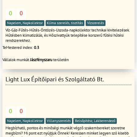
0
0
Napelem, Napkollektor
Klíma szerelés, tisztítás
Vízszerelés
Víz-Gáz-Fűtés-Hűtés-Öntözés-Uszoda-napkollektor technikai kivitelezések.
Hűtésben klimatizálás, és Hőszivattyúk telepítése korszerű fűtési hűtési
rendszerekhez.
TeMestered index:
0.3
Vállalok munkát
Jászfényszaru
területén
Light Lux Építőipari és Szolgáltató Bt.
0
0
Napelem, Napkollektor
Villanyszerelés
Belsőpítész, Lakberendező
Megbízható, pontos és minőségi munkát végző szakembereket szeretne
megbízni? Mi pont ezt nyújtjuk Önnek! Keressen minket legyen szó kisebb