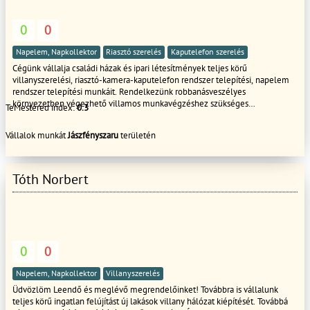
0
0
Napelem, Napkollektor
Riasztó szerelés
Kaputelefon szerelés
Cégünk vállalja családi házak és ipari létesítmények teljes körű
villanyszerelési, riasztó-kamera-kaputelefon rendszer telepítési, napelem
rendszer telepítési munkáit. Rendelkezünk robbanásveszélyes
környezetben végezhető villamos munkavégzéshez szükséges
TeMestered index:
0.3
jogosultsággal.
Vállalok munkát
Jászfényszaru
területén
Tóth Norbert
0
0
Napelem, Napkollektor
Villanyszerelés
Üdvözlöm Leendő és meglévő megrendelőinket! Továbbra is vállalunk
teljes körű ingatlan felújítást új lakások villany hálózat kiépítését. Továbbá