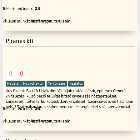
TeMestered index:
0.3
Vállalok munkát
Jászfényszaru
területén
Piramis kft
0
0
Napelem, Napkollektor
Térkövezés
Asztalos
Üdv Piramis Bau kft Üdvözlöm Vállaljuk családi házak, épületek Generál
kivitelezés . külső belső felújítását,tető kivitelezés hőszigetelését,
színezését illetve térburkolatok ,kert készítését! Garanciával rövid határidőn
belül! Szakmában jártas szakemberekkel és segèdekel saját szerszámokal
TeMestered index:
0.3
és gépekel .
Vállalok munkát
Jászfényszaru
területén