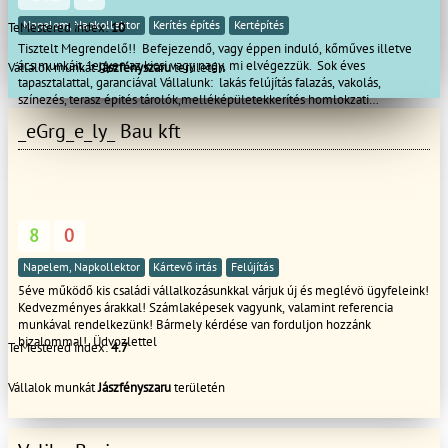
Napelem, Napkollektor
Kerítés építés
Kertépítés
TeMestered index:
10
Tisztelt Megrendelő!! Befejezendő, vagy éppen induló, kőműves illetve
ács munkáit, legyen az kicsi vagy nagy, mi elvégezzük. Sok éves
Vállalok munkát
Jászfényszaru
területén
tapasztalattal, garanciával Vállalunk: lakás felújítás falazás, vakolás,
színezés, terasz épités tárolók,melléképületekkerítés homlokzati
hőszigetelés, hideg-meleg
_eGrg_e_ly_ Bau kft
burkolás, bontás festés térbetonozás gipszkartonozás ácsmunkák Tetőjavítás
akár S.O.Sajtók-ablakok cseréje mindenfele munkák az
épitőiparban Megbízhatóság, precizitás, ha gyorsan minőségi munkára van
szüksége hívjon bátran !!!
8
0
Napelem, Napkollektor
Kártevő irtás
Felújítás
5éve működő kis családi vállalkozásunkkal várjuk új és meglévö ügyfeleink!
Kedvezményes árakkal! Számlaképesek vagyunk, valamint referencia
munkával rendelkezünk! Bármely kérdése van forduljon hozzánk
bizalommal! Üdvozlettel
TeMestered index:
4.7
Vállalok munkát
Jászfényszaru
területén