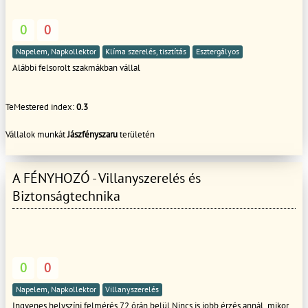
0
0
Napelem, Napkollektor
Klíma szerelés, tisztítás
Esztergályos
Alábbi felsorolt szakmákban vállal
TeMestered index:
0.3
Vállalok munkát
Jászfényszaru
területén
A FÉNYHOZÓ - Villanyszerelés és
Biztonságtechnika
0
0
Napelem, Napkollektor
Villanyszerelés
Ingyenes helyszíni felmérés 72 órán belül Nincs is jobb érzés annál, mikor