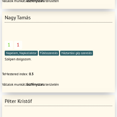
Vállalok munkát
Jászfényszaru
területén
Lakás, ház, iroda, kereskedelmi egységek belsőépítészetének és
kivitelezésének megvalósítása. További információk: www.homstec.hu
Nagy Tamás
1
1
Napelem, Napkollektor
Fűtésszerelés
Háztartási gép szerelés
Szépen dolgozom.
TeMestered index:
0.3
Vállalok munkát
Jászfényszaru
területén
Péter Kristóf