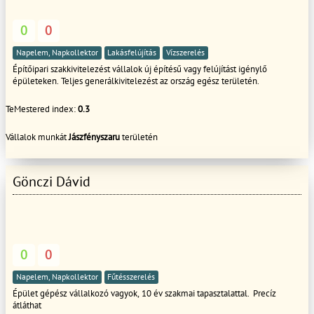
0
0
Napelem, Napkollektor
Lakásfelújítás
Vízszerelés
Építőipari szakkivitelezést vállalok új építésű vagy felújítást igénylő
épületeken. Teljes generálkivitelezést az ország egész területén.
TeMestered index:
0.3
Vállalok munkát
Jászfényszaru
területén
Gönczi Dávid
0
0
Napelem, Napkollektor
Fűtésszerelés
Épület gépész vállalkozó vagyok, 10 év szakmai tapasztalattal. Precíz
átláthat