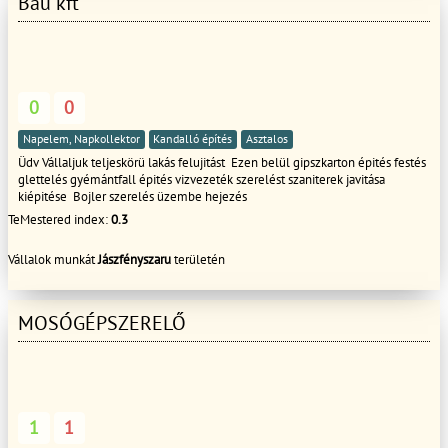
Bau kft
0
0
Napelem, Napkollektor
Kandalló építés
Asztalos
Üdv Vállaljuk teljeskörü lakás felujitást Ezen belül gipszkarton épités festés
glettelés gyémántfall épités vizvezeték szerelést szaniterek javitása
kiépitése Bojler szerelés üzembe hejezés
TeMestered index:
0.3
Vállalok munkát
Jászfényszaru
területén
MOSÓGÉPSZERELŐ
1
1