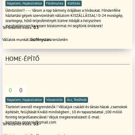
Napelem, Napkollektor
Földmunka
Kútfúrás
Üdvözlöm!! - -- Várom a nap bármely órájában a hívásukat. Mindenféle
háztartási gépek szervizelését vállalom KISZÁLLÁSSAL! 0-24 mosógép,
szaritogep, hűtő teljesítményét illetve hibáját a helyszínen
meghatározom!keressen bizalommal mi segítünk önöknek!
TeMestered index:
0.3
Vállalok munkát
Jászfényszaru
területén
HOME-ÉPÍTŐ
0
0
Napelem, Napkollektor
Vízszerelés
Ács, Tetőfedő
Tisztelet leendő megrendelők ! Vállaljuk családi és társas házak ,csarnokok
építését, felújítását Kiváló minőségben , 10 év tapasztalattal ,100 millió
forintig terjedGaranciával! Várjuk megkeresésüket! E-mail:
homebau.general@gmail.com
TeMestered index:
0.3