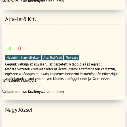
Vállalok munkát
Jászfényszaru
területén
Alfa-Tető Kft.
0
0
Napelem, Napkollektor
Ács, Tetőfedő
Tervezés
Cégünk vállalja az egyszerü, az összetett, a tagolt, és az egyedi
tetőszerkezetek kivitelezésétöl az ácsmunkától a tetőfedésen keresztül,
egészen a bádogos munkáig. Ingyenes helyszíni felmérés után elkészítjük
árajánlatunkat, ami semmilyen kötelezettséggel nem jár Önre nézve.
TeMestered index:
0.3
Amennyiben kérdése merül fel az árajánlattal kapcsolatban, szívesen állunk
rendelkezésére. A kivitelezésen kívül, igény szerint, az anyag beszerzését
Vállalok munkát
Jászfényszaru
területén
és helyszínre szállításást is lebonyolítjuk.
Nagy József