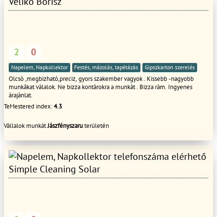
Veliko Borisz
2
0
Napelem, Napkollektor
Festés, mázolás, tapétázás
Gipszkarton szerelés
Olcsò ,megbizható,preciz, gyors szakember vagyok . Kissebb -nagyobb
munkâkat vàlalok. Ne bizza kontàrokra a munkàt . Bizza ràm. Ingyenes
àrajànlat.
TeMestered index:
4.3
Vállalok munkát
Jászfényszaru
területén
Simple Cleaning Solar