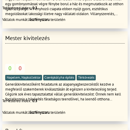
egy gombnyomással végre fénybe borul a ház és megmutatkozik az otthon
TeMestered index:
0.3
igazi szépsége. A Fényhozó csapata ebben nyújt gyors, esztétikus
megoldásokat lakossági illetve nagy vállalati oldalon. Villanyszerelés,
napelem - és biztonságtechnikai rendszerek kialakítása, karbantartása
Vállalok munkát
Jászfényszaru
területén
Budapest és Pest megye teljes területén. AFENYHOZO.HU
Mester kivitelezés
0
0
Napelem, Napkollektor
Cserépkályha építés
Térkövezés
Generálkivitelezőként feladatunk az alapanyagbeszerzéstől kezdve a
megfelelő szakemberek kiválasztásán át egészen a kivitelezésig terjed.
Cégünk sok éves tapasztalattal vállal generálkivitelezést: Önnek nem kell
foglalkoznia a házépítés fáradságos teendőivel, ha leendő otthona
TeMestered index:
0.3
felépítését az alapozástól az átadásig naprakész szaktudással rendelkező
csapatunkra bízza.
Vállalok munkát
Jászfényszaru
területén