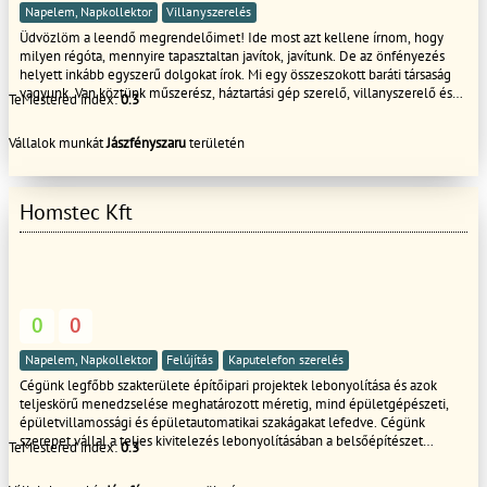
Napelem, Napkollektor
Villanyszerelés
Üdvözlöm a leendő megrendelőimet! Ide most azt kellene írnom, hogy
milyen régóta, mennyire tapasztaltan javítok, javítunk. De az önfényezés
helyett inkább egyszerű dolgokat írok. Mi egy összeszokott baráti társaság
vagyunk. Van köztünk műszerész, háztartási gép szerelő, villanyszerelő és
TeMestered index:
0.3
víz-fűtés szerelő, sőt a tágabb baráti körben festő, gipszkarton építő is van.
Egyikünk sem alkoholista, hisz hét közben mindig autóban vagyunk (még a
Vállalok munkát
Jászfényszaru
területén
festő sem!). Mindannyian igényesek vagyunk a munkánkra és tiszteljük a
mások munkáját, vagyis nem dolgozunk szemét hegy közepén és munkánk
során nem tesszük a másik munkájának gyümölcsét tönkre. Mindamellett
igyekszünk szolid, de korrekt árakon dolgozni, hisz nem egy munkából kell
Homstec Kft
meg gazdagodni, hanem a folyamatos munkából kell megélni, elégedett
megbízókkal, akik utána tovább ajánlanak minket. A csapatból én
foglalkozom a legtöbbet számítógéppel, tehát ezért vagyunk itt az én
nevem alatt. Az egyik -már elkészült- weboldalunk:
https://olcsomosogepszerviz.hu/ Köszönöm, köszönjük, hogy időt szakított
a bemutatkozás végigolvasásra!
0
0
Napelem, Napkollektor
Felújítás
Kaputelefon szerelés
Cégünk legfőbb szakterülete építőipari projektek lebonyolítása és azok
teljeskörű menedzselése meghatározott méretig, mind épületgépészeti,
épületvillamossági és épületautomatikai szakágakat lefedve. Cégünk
szerepet vállal a teljes kivitelezés lebonyolításában a belsőépítészet
TeMestered index:
0.3
megvalósításával és lebonyolításával egyetemben. Cégünk szintés vállal
kisebb munkák teljeskörű lebonyolítását, karbantartási feladatok ellátását.