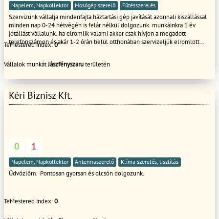
Napelem, Napkollektor
Mosógép szerelő
Fűtésszerelés
Szervizünk vállalja mindenfajta háztartási gép javítását azonnali kiszállással
minden nap 0-24 hétvégén is felár nélkül dolgozunk. munkáinkra 1 év
jótállást vállalunk. ha elromlik valami akkor csak hívjon a megadott
telefonszámon és akár 1-2 órán belül otthonában szervizeljük elromlott
TeMestered index:
0
háztartási eszközét. víz-villanyszereléssel is foglalkozunk.
Építőipari munkák kivitelezésében is vannak kapcsolataink. ha bármi
Vállalok munkát
Jászfényszaru
területén
kérdése van hívjon
Kéri Biznisz Kft.
0
1
Napelem, Napkollektor
Antennaszerelő
Klíma szerelés, tisztítás
Üdvözlöm. Pontosan gyorsan és olcsón dolgozunk.
TeMestered index:
0