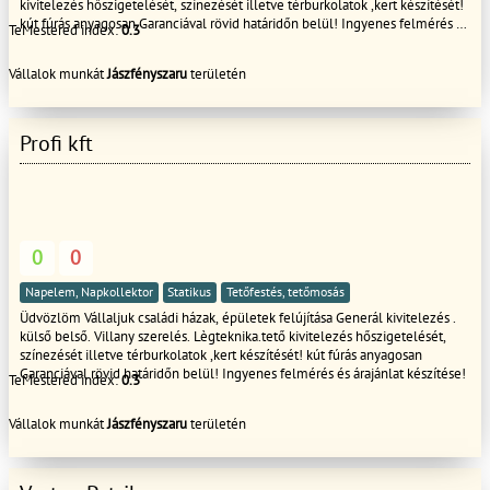
kivitelezés hőszigetelését, színezését illetve térburkolatok ,kert készítését!
kút fúrás anyagosan Garanciával rövid határidőn belül! Ingyenes felmérés és
TeMestered index:
0.3
árajánlat készítése!
Vállalok munkát
Jászfényszaru
területén
Profi kft
0
0
Napelem, Napkollektor
Statikus
Tetőfestés, tetőmosás
Üdvözlöm Vállaljuk családi házak, épületek felújítása Generál kivitelezés .
külső belső. Villany szerelés. Lègteknika.tető kivitelezés hőszigetelését,
színezését illetve térburkolatok ,kert készítését! kút fúrás anyagosan
Garanciával rövid határidőn belül! Ingyenes felmérés és árajánlat készítése!
TeMestered index:
0.3
Vállalok munkát
Jászfényszaru
területén