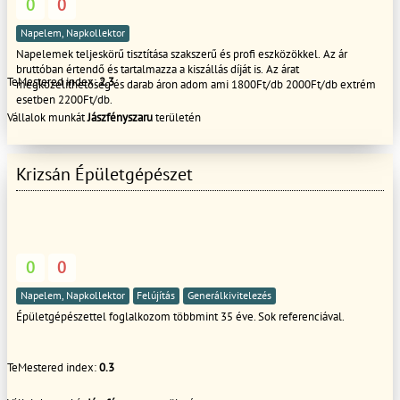
0
0
Napelem, Napkollektor
Napelemek teljeskörű tisztítása szakszerű és profi eszközökkel. Az ár
bruttóban értendő és tartalmazza a kiszállás díját is. Az árat
TeMestered index:
2.3
megközelíthetőség és darab áron adom ami 1800Ft/db 2000Ft/db extrém
esetben 2200Ft/db.
Vállalok munkát
Jászfényszaru
területén
Krizsán Épületgépészet
0
0
Napelem, Napkollektor
Felújítás
Generálkivitelezés
Épületgépészettel foglalkozom többmint 35 éve. Sok referenciával.
TeMestered index:
0.3