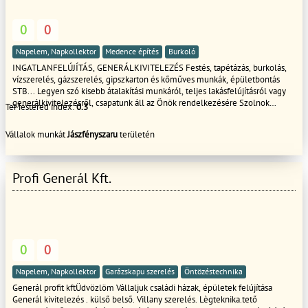
0
0
Napelem, Napkollektor
Medence építés
Burkoló
INGATLANFELÚJÍTÁS, GENERÁLKIVITELEZÉS Festés, tapétázás, burkolás,
vízszerelés, gázszerelés, gipszkarton és kőműves munkák, épületbontás
STB... Legyen szó kisebb átalakítási munkáról, teljes lakásfelújításról vagy
generálkivitelezésről, csapatunk áll az Önök rendelkezésére Szolnok
TeMestered index:
0.3
megye és vonzáskörzetében. Cégünk többéves szakmai tapasztalattal
rendelkező szakemberekből áll, munkánkat gyorsan és precízen végezzük.
Vállalok munkát
Jászfényszaru
területén
Széles kapcsolatrendszerünknek köszönhetően az építőipari kivitelezés
minden szakirányába tudunk megoldást ajánlani. A szakipari munkákon kívül
segítünk az anyagbeszerzés /szállítás lebonyolításában, valamint a törmelék
elszállításában. Munkáinkra természetesen garanciát vállalunk, cégünk
Profi Generál Kft.
rendelkezik szakmai felelősségbiztosítással. Egyedi és részletes árajánlatért
keressen minket. Ingyenes munka fel méréssel. További szép napot.
0
0
Napelem, Napkollektor
Garázskapu szerelés
Öntözéstechnika
Generál profit kftÜdvözlöm Vállaljuk családi házak, épületek felújítása
Generál kivitelezés . külső belső. Villany szerelés. Lègteknika.tető