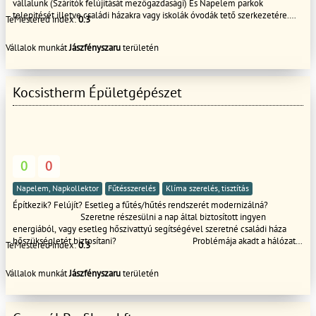
vállalunk (Szárítók felújítását mezőgazdasági) És Napelem parkok
telepitését illetve családi házakra vagy iskolák óvodák tető szerkezetére.
TeMestered index:
0.3
Magas referenciával rendelkezünk érdeklődni a telefon számon lehet!!!!
Számla képesek vagyunk garancia 1-5evig.. Köszönöm hogy minket
Vállalok munkát
Jászfényszaru
területén
választ!!
Kocsistherm Épületgépészet
0
0
Napelem, Napkollektor
Fűtésszerelés
Klíma szerelés, tisztítás
Építkezik? Felújít? Esetleg a fűtés/hűtés rendszerét modernizálná?
Szeretne részesülni a nap által biztosított ingyen
energiából, vagy esetleg hőszivattyú segítségével szeretné családi háza
hőszükségletét biztosítani? Problémája akadt a hálózat
TeMestered index:
0.3
víz vagy a kútvíz minőségével? Épületek
szigeteléséből adódóan penészedés jelei mutatkoznak, esetleg mindig
Vállalok munkát
Jászfényszaru
területén
fáradtnak, ingerlékenynek érzi magát? A megoldás lakászszellőztető
kiépítése! Teljes körű épületgépészeti kivitelezés mellett tervezéssel,
pályázatok és energia auditok elkészítésével állunk megrendelőink
rendelkezésére. Tapasztalt szakembereinkre bármikor számíthat!