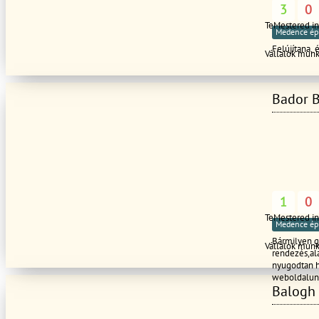
3
0
TeMestered i
Medence ép
Felújítana, 
Vállalok mun
Bador B
1
0
TeMestered i
Medence ép
Bármilyen gé
Vállalok mun
rendezés,ala
nyugodtan h
weboldalun
Balogh 