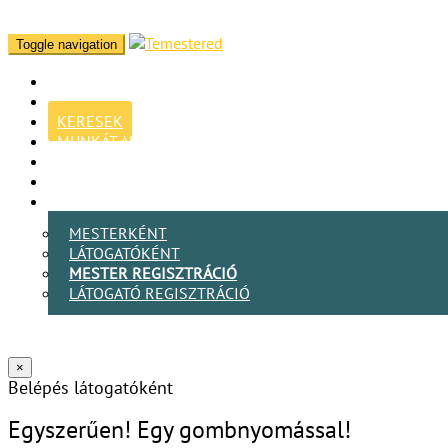
Toggle navigation
KERESEK
MUNKÁT ADOK
BLOG
MESTER VAGYOK
BELÉPEK
MESTERKÉNT
LÁTOGATÓKÉNT
MESTER REGISZTRÁCIÓ
LÁTOGATÓ REGISZTRÁCIÓ
×
Belépés látogatóként
Egyszerűen! Egy gombnyomással!