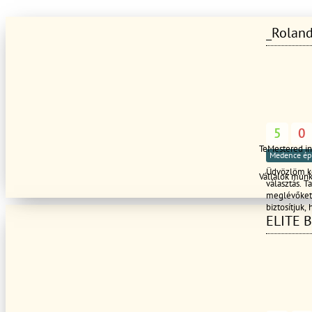
_Rolan
5
0
TeMestered i
Medence ép
Üdvözlöm ke
Vállalok mun
választás. T
meglévőket 
biztosítjuk,
ELITE 
elégedettsé
rendelkezik
kérdése van
a segítségé
teljesítsük.