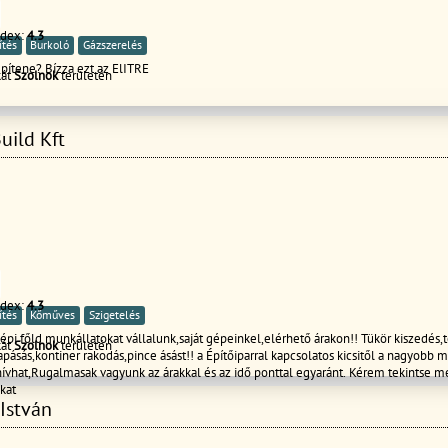
ndex:
4.3
ítés
Burkoló
Gázszerelés
építene? Bízza ezt az ElITRE
kát
Szolnok
területén
uild Kft
ndex:
4.3
ítés
Kőműves
Szigetelés
pi főld munkállatokat vállalunk,saját gépeinkel,elérhető árakon!! Tükör kiszedés,
kát
Szolnok
területén
pásás,kontiner rakodás,pince ásást!! a Építőiparral kapcsolatos kicsitől a nagyobb 
ívhat,Rugalmasak vagyunk az árakkal és az idő ponttal egyaránt. Kérem tekintse m
kat
István