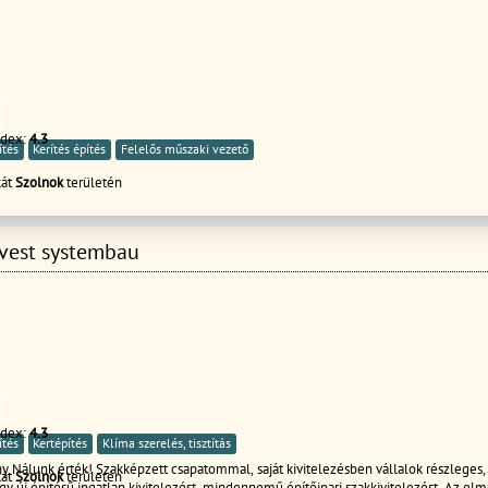
ndex:
4.3
ítés
Kerítés építés
Felelős műszaki vezető
kát
Szolnok
területén
vest systembau
ndex:
4.3
ítés
Kertépítés
Klíma szerelés, tisztítás
 Nálunk érték! Szakképzett csapatommal, saját kivitelezésben vállalok részleges, 
kát
Szolnok
területén
agy új építésű ingatlan kivitelezést, mindennemű építőipari szakkivitelezést. Az elm