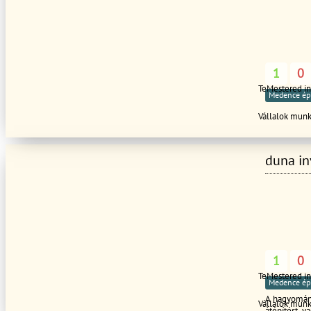
1
0
TeMestered i
Medence ép
Vállalok mun
duna in
1
0
TeMestered i
Medence ép
A hagyomány
Vállalok mun
átépítést, v