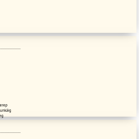
terep
munkáig
eg