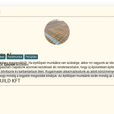
d
ndex:
4.7
ítés
Földmunka
Felújítás
dves megrendelő! Ha építőipari munkákra van szüksége, akkor mi vagyunk az ideá
kát
Szolnok
területén
apasztalt csapatunk azonnali kezdéssel áll rendelkezésère, hogy új épületeket épít
bővítsünk és karbantartsuk őket. Rugalmasan alkalmazkodunk az adott körülmény
 hogy mindig a legjobb megoldást kínáljuk. Az építőipari munkáink során mindig az 
BUILD KFT
ge az elsődleges szempont. A csapatunk kreatív és problémamegoldó képességge
, így garantáljuk, hogy minden projekt megfeleljen az Ön igényeinek és elvárásain
, vagy szeretné megrendelni a szolgáltatásainkat, akkor keressen minket bátran. 
re leszünk, hogy biztosítsuk, hogy a munkálatokat a lehető legjobb minőségben és 