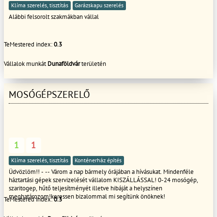
Klíma szerelés, tisztítás
Garázskapu szerelés
Alábbi felsorolt szakmákban vállal
TeMestered index:
0.3
Vállalok munkát
Dunaföldvár
területén
MOSÓGÉPSZERELŐ
1
1
Klíma szerelés, tisztítás
Konténerház építés
Üdvözlöm!! - -- Várom a nap bármely órájában a hívásukat. Mindenféle
háztartási gépek szervizelését vállalom KISZÁLLÁSSAL! 0-24 mosógép,
szaritogep, hűtő teljesítményét illetve hibáját a helyszínen
meghatározom!keressen bizalommal mi segítünk önöknek!
TeMestered index:
0.3