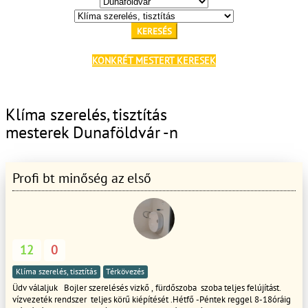
KERESÉS
KONKRÉT MESTERT KERESEK
Klíma szerelés, tisztítás
mesterek Dunaföldvár -n
Profi bt minőség az első
12
0
Klíma szerelés, tisztítás
Térkövezés
Üdv válaljuk Bojler szerelésés vizkő , fürdőszoba szoba teljes felújítást.
vízvezeték rendszer teljes körű kiépítését .Hétfő -Péntek reggel 8-18óráig