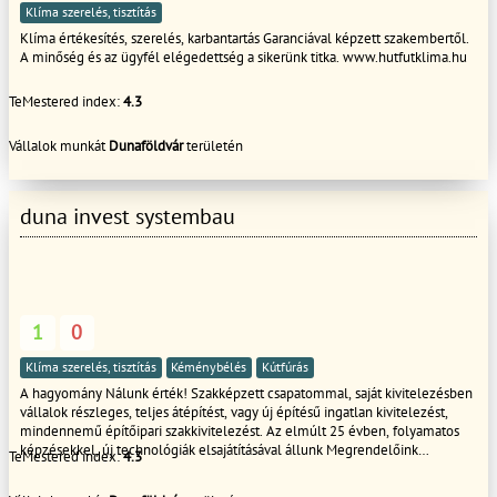
Klíma szerelés, tisztítás
Klíma értékesítés, szerelés, karbantartás Garanciával képzett szakembertől.
A minőség és az ügyfél elégedettség a sikerünk titka. www.hutfutklima.hu
TeMestered index:
4.3
Vállalok munkát
Dunaföldvár
területén
duna invest systembau
1
0
Klíma szerelés, tisztítás
Kéménybélés
Kútfúrás
A hagyomány Nálunk érték! Szakképzett csapatommal, saját kivitelezésben
vállalok részleges, teljes átépítést, vagy új építésű ingatlan kivitelezést,
mindennemű építőipari szakkivitelezést. Az elmúlt 25 évben, folyamatos
képzésekkel, új technológiák elsajátításával állunk Megrendelőink
TeMestered index:
4.3
rendelkezésére. Az építőipar minden szegmensében csak szakképzett
alkalmazottakkal dolgozom. Magyar Iparkamarai, és Magyar Szakkivitelezői