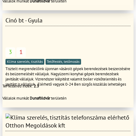
Vállalok munkát
Dunaföldvár
területén
Cinó bt - Gyula
3
1
Klíma szerelés, tisztítás
Tetőfestés, tetőmosás
Tisztelt megrendelőink újonnan vásárolt gépek berendezések beszerzésére
és beüzemelésèt vállaljuk. Nagyüzemi konyhai gépek berendezések
javitását vállaljuk. Vizrendszer kièpitèst valamit boiler vizkőtelenitès ès
javitást is vállaljuk . Elérhető vagyok 0-24 Ben sürgős kiszállás lehetsèges
TeMestered index:
2.3
Vállalok munkát
Dunaföldvár
területén
Otthon Megoldások kft