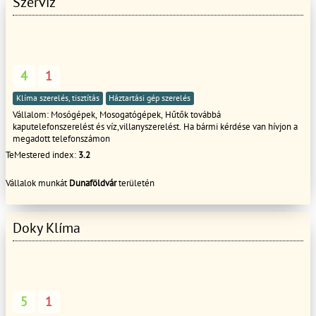
Szervíz
bízod a lakásod biztos lehetsz benne, hogy a felújításod a tervek szerint,
gazdaságosan és fenntartható módon készül el. Várjuk, hogy téged is
üdvözölhessünk elégedett ügyfeleink között! Ne habozz, vedd fel velünk a
kapcsolatot egyedi ajánlatot küldünk felmérés után.
4
1
Klíma szerelés, tisztítás
Háztartási gép szerelés
Vállalom: Mosógépek, Mosogatógépek, Hűtők továbbá
kaputelefonszerelést és víz,villanyszerelést. Ha bármi kérdése van hívjon a
megadott telefonszámon
TeMestered index:
3.2
Vállalok munkát
Dunaföldvár
területén
Doky Klíma
5
1