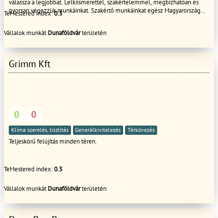
válassza a legjobbat. Lelkiismerettel, szakértelemmel, megbízhatóan és
gyorsan végezzük munkáinkat. Szakértő munkáinkat egész Magyarország
TeMestered index:
0.3
területén végezzük, amilyen gyorsan csak tudjuk. További szolgáltatásunk
lakó és nem lakó épületek, egyéb épületek felújítás
Vállalok munkát
Dunaföldvár
területén
Grimm Kft
0
0
Klíma szerelés, tisztítás
Generálkivitelezés
Térkövezés
Teljeskörű felújítás minden téren.
TeMestered index:
0.3
Vállalok munkát
Dunaföldvár
területén