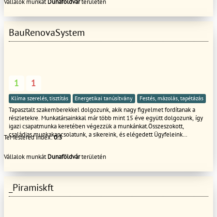
Vállalok munkát
Dunaföldvár
területén
BauRenovaSystem
1
1
Klíma szerelés, tisztítás
Energetikai tanúsítvány
Festés, mázolás, tapétázás
Tapasztalt szakemberekkel dolgozunk, akik nagy figyelmet fordítanak a
részletekre. Munkatársainkkal már több mint 15 éve együtt dolgozunk, így
igazi csapatmunka keretében végezzük a munkánkat.Összeszokott,
családias munkakapcsolatunk, a sikereink, és elégedett Ügyfeleink
TeMestered index:
0.3
záloga.Amennyiben minket választ háza felújítására,átalakítására,
felújítására, egy magas színvonalú szolgáltatást kap megfizethető áron.
Vállalok munkát
Dunaföldvár
területén
Professzionális csapatunkkal, szakértőinkkel, gyorsan és szakszerűen
végezzük munkánkat és a legnagyobb tisztelettel kezeljük ügyfeleinket.
_Piramiskft