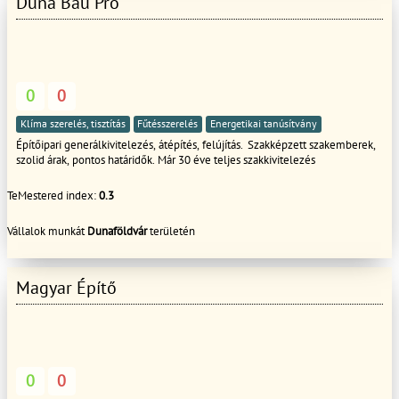
Duna Bau Pro
0
0
Klíma szerelés, tisztítás
Fűtésszerelés
Energetikai tanúsítvány
Építőipari generálkivitelezés, átépítés, felújítás. Szakképzett szakemberek,
szolid árak, pontos határidők. Már 30 éve teljes szakkivitelezés
TeMestered index:
0.3
Vállalok munkát
Dunaföldvár
területén
Magyar Építő
0
0