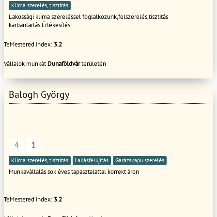
Klíma szerelés, tisztítás
Lakossági klima szereléssel foglalkozunk,felszerelés,tisztitás
karbantartás,Értékesítés
TeMestered index:
3.2
Vállalok munkát
Dunaföldvár
területén
Balogh György
4
1
Klíma szerelés, tisztítás
Lakásfelújítás
Garázskapu szerelés
Munkavállalás sok éves tapasztalattal korrekt áron
TeMestered index:
3.2