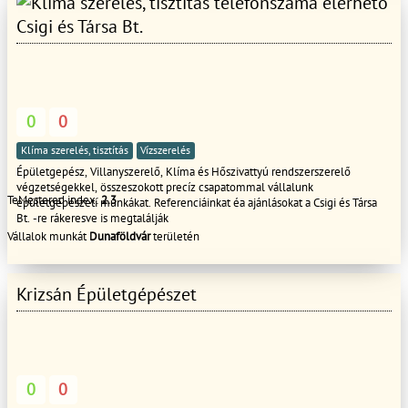
Csigi és Társa Bt.
0
0
Klíma szerelés, tisztítás
Vízszerelés
Épületgepész, Villanyszerelő, Klíma és Hőszivattyú rendszerszerelő
végzetségekkel, összeszokott precíz csapatommal vállalunk
TeMestered index:
2.3
épületgépészeti munkákat. Referenciáinkat éa ajánlásokat a Csigi és Társa
Bt. -re rákeresve is megtalálják
Vállalok munkát
Dunaföldvár
területén
Krizsán Épületgépészet
0
0