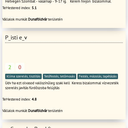
Hétvégén Szombat - vasárnap - 9-17 ig. Kérem hívjon bizalommal.
TeMestered index:
5.1
Vállalok munkát
Dunaföldvár
területén
P_isti e_v
2
0
Klíma szerelés, tisztítás
Tetőfestés, tetőmosás
Festés, mázolás, tapétázás
Üdv ha ezt olvasod valószínűleg szaki kell Keress bizalommal vízvezeték
szerelés javítás fürdőszoba felújítás
TeMestered index:
4.8
Vállalok munkát
Dunaföldvár
területén