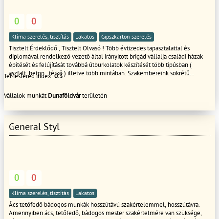
0
0
Klíma szerelés, tisztítás
Lakatos
Gipszkarton szerelés
Tisztelt Érdeklődő , Tisztelt Olvasó ! Több évtizedes tapasztalattal és
diplomával rendelkező vezető által irányított brigád vállalja családi házak
építését és felújítását továbbá útburkolatok készítését több típúsban (
aszfalt, beton , térkő ) illetve több mintában. Szakembereink sokrétű
TeMestered index:
0.3
képesítéseinek köszönhetően a lakásfelújítás és a kertépítés minden
lépésében segítségére tudunk lenni, minden meglévő és leendő
Vállalok munkát
Dunaföldvár
területén
Megrendelőink részére. Referencia munkáink megtekinthetőek,
leinformálhatóak. Munkáinkat garancia vállalással végezzük , határidő
betartásával ill. a jelenlegi helyzetre való tekintettel létrejött egészségügyi
szabályok betartásával. Ingyenes árajánlatkészítést biztosítunk ; személyes
General Styl
felmérés és szakmai tanácsadást követően. Kérdéseivel forduljon hozzám
bizalommal! Üdvözlöm Vállaljuk családi házak, épületek Generál
kivitelezés . külső belső felújítását,tető kivitelezés hőszigetelését,
színezését illetve térburkolatok ,kert készítését! Garanciával rövid határidőn
belül! Ingyenes felmérés és árajánlat készítése!
0
0
Klíma szerelés, tisztítás
Lakatos
Ács tetőfedő bádogos munkák hosszútávú szakértelemmel, hosszútávra.
Amennyiben ács, tetőfedő, bádogos mester szakértelmére van szüksége,