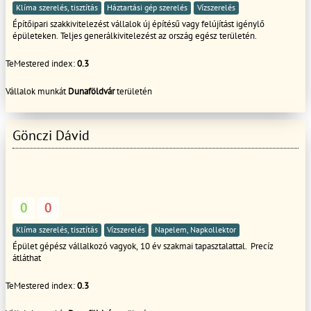
Klíma szerelés, tisztítás
Háztartási gép szerelés
Vízszerelés
Építőipari szakkivitelezést vállalok új építésű vagy felújítást igénylő
épületeken. Teljes generálkivitelezést az ország egész területén.
TeMestered index:
0.3
Vállalok munkát
Dunaföldvár
területén
Gönczi Dávid
0
0
Klíma szerelés, tisztítás
Vízszerelés
Napelem, Napkollektor
Épület gépész vállalkozó vagyok, 10 év szakmai tapasztalattal. Precíz
átláthat
TeMestered index:
0.3