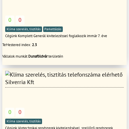
0
0
Klíma szerelés, tisztítás
Parkettázás
Cégünk Komplett Generál kivitelezéssel foglalkozik immár 7. éve
TeMestered index:
2.3
Vállalok munkát
Dunaföldvár
területén
Silverria Kft
0
0
Klíma szerelés, tisztítás
Cégünk légtechnikai rendszerek kivitelezésével, szellőző rendszerek