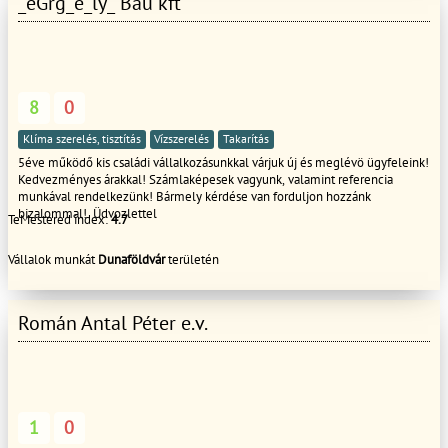
_eGrg_e_ly_ Bau kft
8
0
Klíma szerelés, tisztítás
Vízszerelés
Takarítás
5éve működő kis családi vállalkozásunkkal várjuk új és meglévö ügyfeleink!
Kedvezményes árakkal! Számlaképesek vagyunk, valamint referencia
munkával rendelkezünk! Bármely kérdése van forduljon hozzánk
bizalommal! Üdvozlettel
TeMestered index:
4.7
Vállalok munkát
Dunaföldvár
területén
Román Antal Péter e.v.
1
0