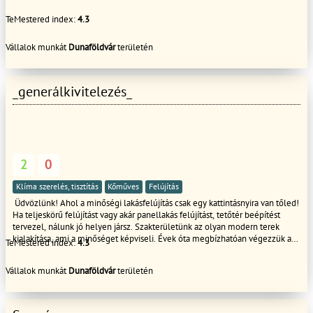
**Az árlista Magyarország vállalási kőzetére érvényes!!! **Az árváltozás jogát
TeMestered index:
4.3
fenntartva! **A szolgáltatáshoz kapcsolódó árajánlat készítés esetenként,
rezsi óradíjjal kerül kiszámlázásra, mely összeg, a megrendelt kivitelezés
munkadíjából jóváírásra kerül!
Vállalok munkát
Dunaföldvár
területén
_generálkivitelezés_
2
0
Klíma szerelés, tisztítás
Kőműves
Felújítás
Üdvözlünk! Ahol a minőségi lakásfelújítás csak egy kattintásnyira van tőled!
Ha teljeskörű felújítást vagy akár panellakás felújítást, tetőtér beépítést
tervezel, nálunk jó helyen jársz. Szakterületünk az olyan modern terek
kialakítása, ami a minőséget képviseli. Évek óta megbízhatóan végezzük a
TeMestered index:
4.3
különféle lakásfelújításokat és generálkivitelezéseket Budapesten, mindig
szem előtt tartva a legmagasabb szakmai követelményeket. Nálunk
Vállalok munkát
Dunaföldvár
területén
nemcsak profi munkát, de megbízható szakembereket is kapsz, akik
gondoskodnak arról, hogy a végeredmény hosszú távon is elégedettséget
nyújtson. Legyen szó tetőfelújításról, burkolásról, festèsről bontàsról vagy
akár vízvezeték szerelésről, mi minden részletet kézben tartunk. Ha ránk