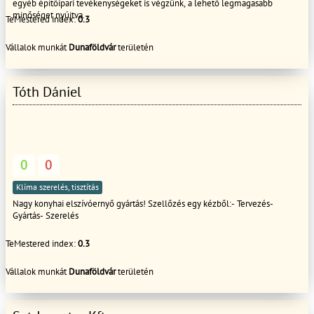
egyéb építőipari tevékenységeket is végzünk, a lehető legmagasabb
minőséget nyújtva.
TeMestered index:
0.3
Vállalok munkát
Dunaföldvár
területén
Tóth Dániel
0
0
Klíma szerelés, tisztítás
Nagy konyhai elszívóernyő gyártás! Szellőzés egy kézből:- Tervezés-
Gyártás- Szerelés
TeMestered index:
0.3
Vállalok munkát
Dunaföldvár
területén