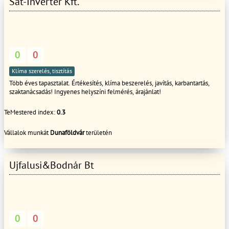
Sat-Inverter Kft.
0
0
Klíma szerelés, tisztítás
Több éves tapasztalat. Értékesítés, klíma beszerelés, javítás, karbantartás,
szaktanácsadás! Ingyenes helyszíni felmérés, árajánlat!
TeMestered index:
0.3
Vállalok munkát
Dunaföldvár
területén
Ujfalusi&Bodnár Bt
0
0