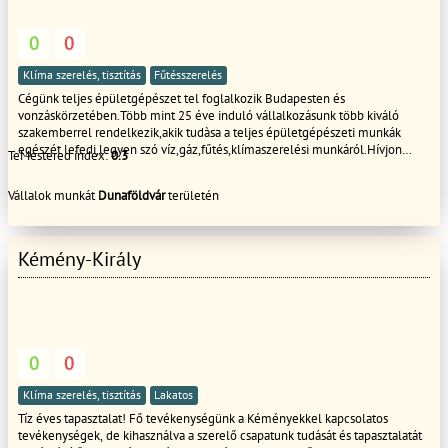
0
0
Klíma szerelés, tisztítás
Fűtésszerelés
Cégünk teljes épületgépészet tel foglalkozik Budapesten és
vonzáskörzetében.Több mint 25 éve induló vállalkozásunk több kiváló
szakemberrel rendelkezik,akik tudàsa a teljes épületgépészeti munkák
egészét lefedi,legyen szó víz,gáz,fűtés,klímaszerelési munkáról.Hívjon
TeMestered index:
0.3
bátran,kérjen árajánlatot ingyen.
Vállalok munkát
Dunaföldvár
területén
Kémény-Király
0
0
Klíma szerelés, tisztítás
Lakatos
Tíz éves tapasztalat! Fő tevékenységünk a Kéményekkel kapcsolatos
tevékenységek, de kihasználva a szerelő csapatunk tudását és tapasztalatát