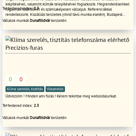
kiépítésével, valamint klímák telepítésével foglalkozik. Megrendeléseinket
TeMestered index:
2.3
rugalmas határidővel és számlaképesen vállaljuk. Referenciákkal
rendelkezünk. Kiszállási területek (rövid távú munka esetén): Budapest
(belváros kivételével) és annak 120 km-es körzetében, pl.: Pest vármegye,
Vállalok munkát
Dunaföldvár
területén
Bács - Kiskun vármegye egyes részei, Fejér vármegye egyes részei, Heves
vármegye egyes részei. Kiszállási területek (hosszú távú munka esetén):
Országosan.
Precizios-furas
0
0
Klíma szerelés, tisztítás
Vízszerelés
Üdvözlöm ! Minden ami fúrás ! Kérem tekintse meg weboldalunkat .
TeMestered index:
2.3
Vállalok munkát
Dunaföldvár
területén