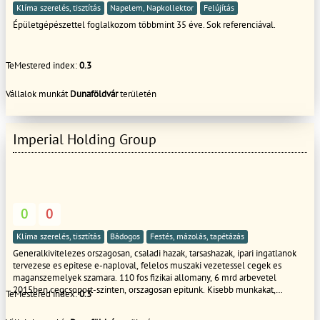
Klíma szerelés, tisztítás
Napelem, Napkollektor
Felújítás
Épületgépészettel foglalkozom többmint 35 éve. Sok referenciával.
TeMestered index:
0.3
Vállalok munkát
Dunaföldvár
területén
Imperial Holding Group
0
0
Klíma szerelés, tisztítás
Bádogos
Festés, mázolás, tapétázás
Generalkivitelezes orszagosan, csaladi hazak, tarsashazak, ipari ingatlanok
tervezese es epitese e-naploval, felelos muszaki vezetessel cegek es
maganszemelyek szamara. 110 fos fizikai allomany, 6 mrd arbevetel
2015ben cegcsoport-szinten, orszagosan epitunk. Kisebb munkakat,
TeMestered index:
0.3
karbantartasokat, epulet-uzemeltetest is vallalunk. Sajat nyilaszaro gyarto
kapacitassal rendelkezunk. Cegcsoportunk foglalkozik ingatlan-