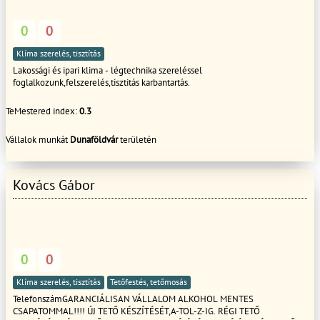
eszközt, és a legújabb rendelkezéseket. Ha csak rajtunk múlik, Ön azt kapja,
amit elképzelt!
0
0
Klíma szerelés, tisztítás
Lakossági és ipari klima - légtechnika szereléssel
foglalkozunk,felszerelés,tisztitás karbantartás.
TeMestered index:
0.3
Vállalok munkát
Dunaföldvár
területén
Kovács Gábor
0
0
Klíma szerelés, tisztítás
Tetőfestés, tetőmosás
TelefonszámGARANCIÁLISAN VÁLLALOM ALKOHOL MENTES
CSAPATOMMAL!!!! ÚJ TETŐ KÉSZÍTÉSÉT,A-TOL-Z-IG. RÉGI TETŐ