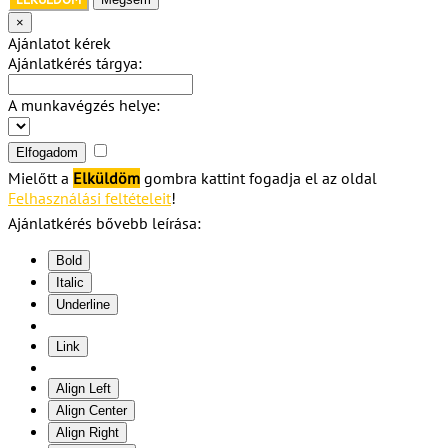
×
Ajánlatot kérek
Ajánlatkérés tárgya:
A munkavégzés helye:
Elfogadom
Mielőtt a
Elküldöm
gombra kattint fogadja el az oldal
Felhasználási feltételeit
!
Ajánlatkérés bővebb leírása:
Bold
Italic
Underline
Link
Align Left
Align Center
Align Right