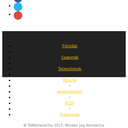
Főoldal
⋅
Szakmák
⋅
Települések
⋅
Rólunk
⋅
Adatvédelem
⋅
ÁSZF
⋅
Kapcsolat
© TeMestered.hu 2015. Minden jog fenntartva.