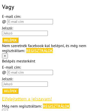
Vagy
E-mail cím:
@
Jelszó:
BELÉPEK
Nem szeretnék facebook-kal belépni, és még nem
regisztráltam:
REGISZTRÁLOK
×
Belépés mesterként
E-mail cím:
@
Jelszó:
BELÉPEK
Elfelejtettem a jelszavam!
Még nem regisztráltam:
REGISZTRÁLOK