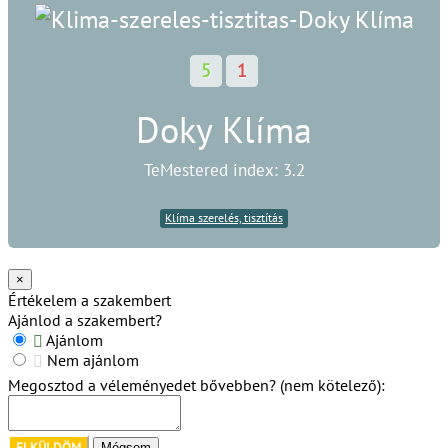
5
1
Doky Klíma
TeMestered index: 3.2
Klíma szerelés, tisztítás
×
Értékelem a szakembert
Ajánlod a szakembert?
Ajánlom
Nem ajánlom
Megosztod a véleményedet bővebben? (nem kötelező):
ELKÜLDÖM
Mégsem