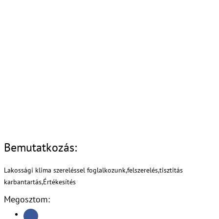
Bemutatkozás:
Lakossági klima szereléssel foglalkozunk,felszerelés,tisztitás
karbantartás,Értékesítés
Megosztom: