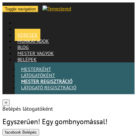
Toggle navigation
KERESEK
MUNKÁT ADOK
BLOG
MESTER VAGYOK
BELÉPEK
MESTERKÉNT
LÁTOGATÓKÉNT
MESTER REGISZTRÁCIÓ
LÁTOGATÓ REGISZTRÁCIÓ
×
Belépés látogatóként
Egyszerűen! Egy gombnyomással!
facebook Belépés