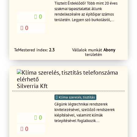
Tisztelt Érdeklődő! Több mint 20 éves
szakmai tapasztalattal állunk
rendelkezésére az építőipar számos
0
területén. Legyen szó burkolásról,
kőműves munkáról, vagy akár
0
klímatelepítésről, cégünk a megoldás
az Ön gondjára. Keresse kollégánkat
bátran! Készséggel állunk
rendelkezésre!
TeMestered index:
2.3
Vállalok munkát
Abony
területén
Silverria Kft
Klíma szerelés, tisztítás
Cégünk légtechnikai rendszerek
kivitelezésével, szellőző rendszerek
kiépítésével, valamint klímák
0
telepítésével foglalkozik.
Megrendeléseinket rugalmas
0
határidővel és számlaképesen vállaljuk.