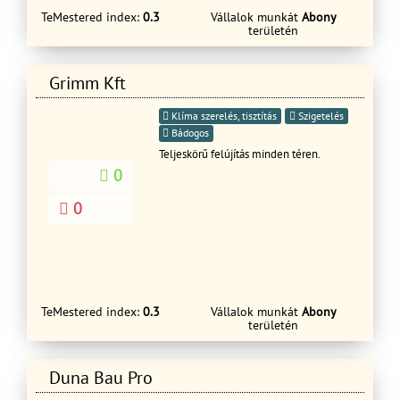
végezzük, amilyen gyorsan csak tudjuk.
Garanciával rövid határidőn belül!
TeMestered index:
0.3
Vállalok munkát
Abony
További szolgáltatásunk lakó és nem
területén
Ingyenes felmérés és árajánlat
lakó épületek, egyéb épületek felújítás
készítése!
Grimm Kft
Klíma szerelés, tisztítás
Szigetelés
Bádogos
Teljeskörű felújítás minden téren.
0
0
TeMestered index:
0.3
Vállalok munkát
Abony
területén
Duna Bau Pro