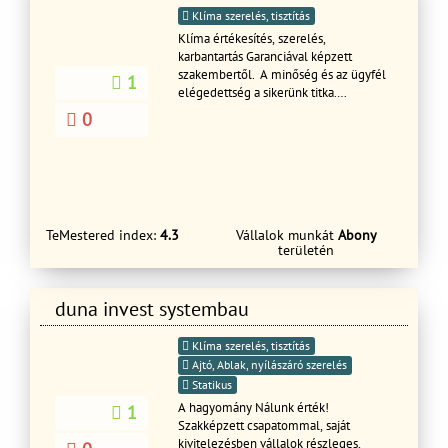
Klíma szerelés, tisztítás
Klíma értékesítés, szerelés,
karbantartás Garanciával képzett
szakembertől. A minőség és az ügyfél
1
elégedettség a sikerünk titka.
www.hutfutklima.hu
0
TeMestered index:
4.3
Vállalok munkát
Abony
területén
duna invest systembau
Klíma szerelés, tisztítás
Ajtó, Ablak, nyílászáró szerelés
Statikus
A hagyomány Nálunk érték!
1
Szakképzett csapatommal, saját
kivitelezésben vállalok részleges,