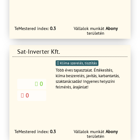
TeMestered index:
0.3
Vállalok munkát
Abony
területén
Sat-Inverter Kft.
Klíma szerelés, tisztítás
Több éves tapasztalat. Értékesítés,
klíma beszerelés, javítás, karbantartás,
szaktanácsadás! Ingyenes helyszíni
0
felmérés, árajánlat!
0
TeMestered index:
0.3
Vállalok munkát
Abony
területén