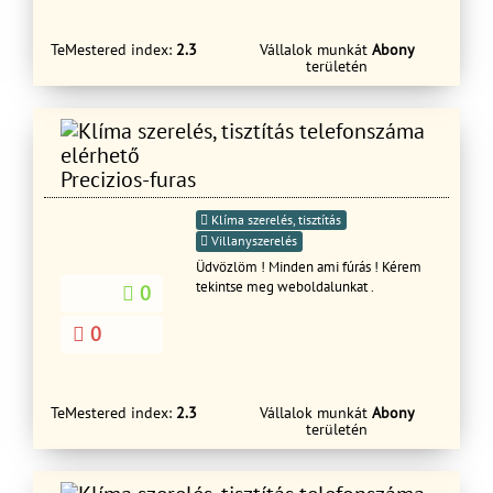
Referenciákkal rendelkezünk. Kiszállási
területek (rövid távú munka esetén):
Budapest (belváros kivételével) és
TeMestered index:
2.3
Vállalok munkát
Abony
annak 120 km-es körzetében, pl.: Pest
területén
vármegye, Bács - Kiskun vármegye
egyes részei, Fejér vármegye egyes
részei, Heves vármegye egyes részei.
Kiszállási területek (hosszú távú munka
esetén): Országosan.
Precizios-furas
Klíma szerelés, tisztítás
Villanyszerelés
Üdvözlöm ! Minden ami fúrás ! Kérem
tekintse meg weboldalunkat .
0
0
TeMestered index:
2.3
Vállalok munkát
Abony
területén