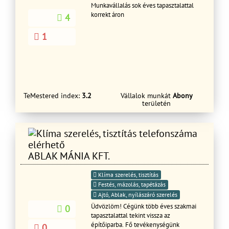
Munkavállalás sok éves tapasztalattal
korrekt áron
4
1
TeMestered index:
3.2
Vállalok munkát
Abony
területén
ABLAK MÁNIA KFT.
Klíma szerelés, tisztítás
Festés, mázolás, tapétázás
Ajtó, Ablak, nyílászáró szerelés
Üdvözlöm! Cégünk több éves szakmai
0
tapasztalattal tekint vissza az
építőiparba. Fő tevékenységünk
0