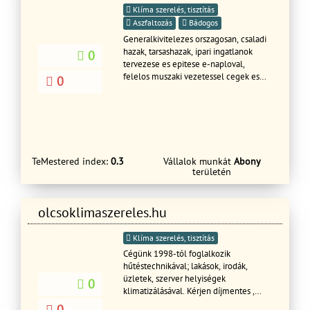
Klíma szerelés, tisztítás
Aszfaltozás
Bádogos
Generalkivitelezes orszagosan, csaladi
hazak, tarsashazak, ipari ingatlanok
0
tervezese es epitese e-naploval,
felelos muszaki vezetessel cegek es
0
maganszemelyek szamara. 110 fos
fizikai allomany, 6 mrd arbevetel
2015ben cegcsoport-szinten,
orszagosan epitunk. Kisebb munkakat,
karbantartasokat, epulet-uzemeltetest
is vallalunk. Sajat nyilaszaro gyarto
TeMestered index:
0.3
Vállalok munkát
Abony
kapacitassal rendelkezunk.
területén
Cegcsoportunk foglalkozik ingatlan-
ertekesitessel, berbe adassal, sajat
ingatlan fejlesztessel, valamint
olcsoklimaszereles.hu
hitelugyintezessel-es
palyazatmenedzsmenttel is, igy teljes
koru szolgaltatast tudunk nyujtani
Klíma szerelés, tisztítás
partnereinknek, mind a kivitelezes,
Cégünk 1998-tól foglalkozik
mind a finanszirozas, mind az ingatlan
hűtéstechnikával; lakások, irodák,
megfelelo hasznositasa teruleten.
üzletek, szerver helyiségek
0
Csok-os hazak epiteset orszagosan,
klimatizálásával. Kérjen díjmentes ,
kulcsrakeszen, teljes ugyintezessel
helyszíni felmérést, szaktanácsadást,
0