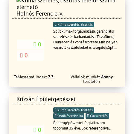
Holhós Ferenc e. v.
Klíma szerelés, tisztítás
Split klímák forgalmazása, garanciális
szerelése és karbantartása-Tiszafüred,
Debrecen és vonzáskörzete.Más helyen
0
vásárolt készülékeket is telepítek.Split
klímák telepítése - hűtőkör szereléssel,
0
beüzemeléssel Klímák karbantartása,
tisztítása, fertőtlenítése Ingyenes
szakmai tanácsadás segítek kiválasztani
a megfelelő készüléket
TeMestered index:
2.3
Vállalok munkát
Abony
Klímaberendezés beszerzése – egyedi
területén
igény alapján Már megvásárolt klímákat
szakszerű telepítése is megoldható,
azonban A tőlem vásárolt klímák
Krizsán Épületgépészet
esetén akár 30% kedvezmény a bolti
árhoz képest Régi készülékek
Klíma szerelés, tisztítás
szakszerű bontása, cseréje Faláttörés,
Öntözéstechnika
Gázszerelés
rejtett és precíz kábelvezetés –
Épületgépészettel foglalkozom
esztétikus kivitelezéssel Általam
többmint 35 éve. Sok referenciával.
telepített klímák berendezések
0
kedvezményes karbantartása,