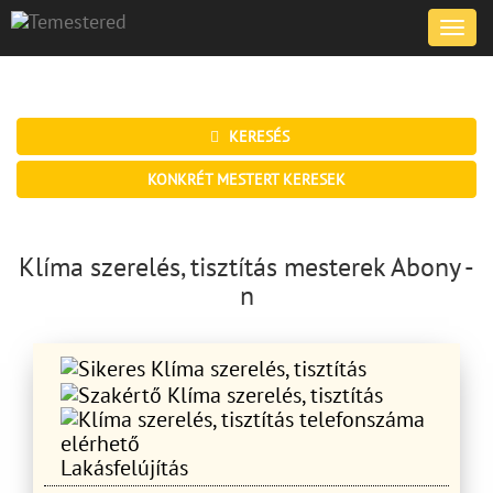
Toggle
naviga
KERESÉS
KONKRÉT MESTERT KERESEK
Klíma szerelés, tisztítás mesterek Abony -
n
Lakásfelújítás