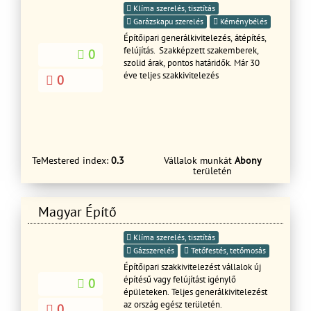
Klíma szerelés, tisztítás
Garázskapu szerelés
Kéménybélés
Építőipari generálkivitelezés, átépítés,
felújítás. Szakképzett szakemberek,
0
szolid árak, pontos határidők. Már 30
éve teljes szakkivitelezés
0
TeMestered index:
0.3
Vállalok munkát
Abony
területén
Magyar Építő
Klíma szerelés, tisztítás
Gázszerelés
Tetőfestés, tetőmosás
Építőipari szakkivitelezést vállalok új
építésű vagy felújítást igénylő
0
épületeken. Teljes generálkivitelezést
az ország egész területén.
0