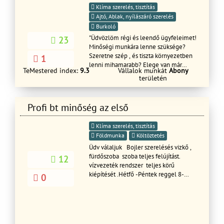
Klíma szerelés, tisztítás
Ajtó, Ablak, nyílászáró szerelés
Burkoló
"Üdvözlöm régi és leendő ügyfeleimet!
23
Minőségi munkára lenne szüksége?
Szeretne szép , és tiszta környezetben
1
lenni mihamarabb? Elege van már
TeMestered index:
9.3
Vállalok munkát
Abony
abból , hogy a vállalkozója hitegeti
területén
nem teljesítik időre amit kért? Akkor ne
habozzon és vegye fel velem a
kapcsolatot, ha szobafestésre,
Profi bt minőség az első
gipszkartonszerelésre , teljeskörű
lakásfelújításra van szüksége!
Klíma szerelés, tisztítás
Üdvözlettel Tóth Csaba
Földmunka
Költöztetés
Üdv válaljuk Bojler szerelésés vizkő ,
fürdőszoba szoba teljes felújítást.
12
vízvezeték rendszer teljes körű
kiépítését .Hétfő -Péntek reggel 8-
0
18óráig Hétvégén Szombat - vasárnap
- 9-17 ig. Kérem hívjon bizalommal.