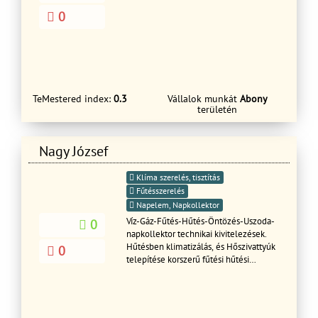
tisztításaHolhós
0
Ferenchttps://copcoolklima.hu/06703237034in
TeMestered index:
0.3
Vállalok munkát
Abony
területén
Nagy József
Klíma szerelés, tisztítás
Fűtésszerelés
Napelem, Napkollektor
Víz-Gáz-Fűtés-Hűtés-Öntözés-Uszoda-
0
napkollektor technikai kivitelezések.
Hűtésben klimatizálás, és Hőszivattyúk
0
telepítése korszerű fűtési hűtési
rendszerekhez.