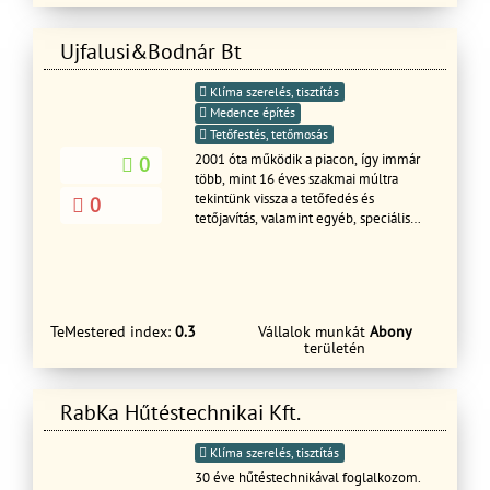
Ujfalusi&Bodnár Bt
Klíma szerelés, tisztítás
Medence építés
Tetőfestés, tetőmosás
2001 óta működik a piacon, így immár
0
több, mint 16 éves szakmai múltra
tekintünk vissza a tetőfedés és
0
tetőjavítás, valamint egyéb, speciális
szaktudást igénylő építészeti és
felújítási munkák terén. Összeszokott,
megbízható, kiválóan szakképzett
csapatban dolgozunk, munkatársaink
folyamatosan sajátítják el a legújabb
TeMestered index:
0.3
Vállalok munkát
Abony
építőipari technikákat és megoldásokat
területén
a minél hatékonyabb munkavégzés
érdekében. 2006-ben szolgáltatásai új
profillal bővültek, megalakítottuk
RabKa Hűtéstechnikai Kft.
lakásfelújításokat végző csoportunkat
az ilyen jellegű ügyféligények
Klíma szerelés, tisztítás
megfelelő színvonalú kiszolgálásának
érdekében. Az a tapasztalatunk, hogy
30 éve hűtéstechnikával foglalkozom.