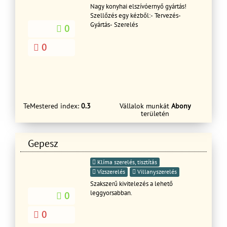
Nagy konyhai elszívóernyő gyártás!
Szellőzés egy kézből:- Tervezés-
Gyártás- Szerelés
0
0
TeMestered index:
0.3
Vállalok munkát
Abony
területén
Gepesz
Klíma szerelés, tisztítás
Vízszerelés
Villanyszerelés
Szakszerű kivitelezés a lehető
leggyorsabban.
0
0