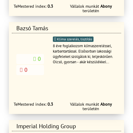
TeMestered index:
0.3
Vállalok munkát
Abony
területén
Bazsó Tamás
Klíma szerelés, tisztítás
8 éve foglalkozom klímaszereléssel,
karbantartással. Elsősorban lakossági
ügyfeleket szolgálok ki, teljeskörűen.
0
Olcsó, gyorsan - akár készülékkel
együtt is. Keressen ajánlatért !
0
TeMestered index:
0.3
Vállalok munkát
Abony
területén
Imperial Holding Group