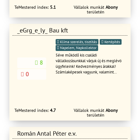
TeMestered index:
5.1
Vállalok munkát
Abony
területén
_eGrg_e_ly_ Bau kft
Klíma szerelés, tisztítás
Kertépítés
Napelem, Napkollektor
5éve működő kis családi
vállalkozásunkkal várjuk új és meglévö
8
ügyfeleink! Kedvezményes árakkal!
Számlaképesek vagyunk, valamint
0
referencia munkával rendelkezünk!
Bármely kérdése van forduljon hozzánk
bizalommal! Üdvozlettel
TeMestered index:
4.7
Vállalok munkát
Abony
területén
Román Antal Péter e.v.