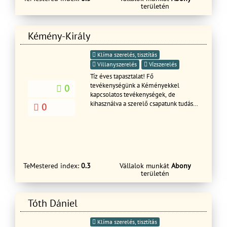
területén
Kémény-Király
Klíma szerelés, tisztítás
Villanyszerelés
Vízszerelés
Tíz éves tapasztalat! Fő
tevékenységünk a Kéményekkel
0
kapcsolatos tevékenységek, de
kihasználva a szerelő csapatunk tudását
0
és tapasztalatát egyéb építőipari
tevékenységeket is végzünk, a lehető
legmagasabb minőséget nyújtva.
TeMestered index:
0.3
Vállalok munkát
Abony
területén
Tóth Dániel
Klíma szerelés, tisztítás