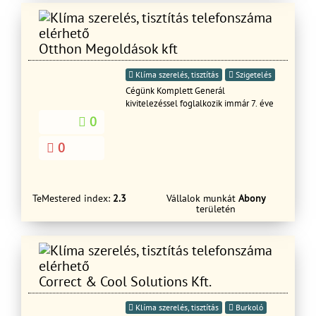
Otthon Megoldások kft
Klíma szerelés, tisztítás
Szigetelés
Cégünk Komplett Generál
kivitelezéssel foglalkozik immár 7. éve
0
0
TeMestered index:
2.3
Vállalok munkát
Abony
területén
Correct & Cool Solutions Kft.
Klíma szerelés, tisztítás
Burkoló