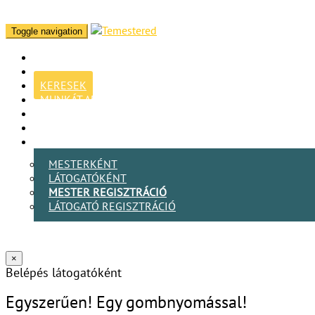
Toggle navigation
KERESEK
MUNKÁT ADOK
BLOG
MESTER VAGYOK
BELÉPEK
MESTERKÉNT
LÁTOGATÓKÉNT
MESTER REGISZTRÁCIÓ
LÁTOGATÓ REGISZTRÁCIÓ
×
Belépés látogatóként
Egyszerűen! Egy gombnyomással!