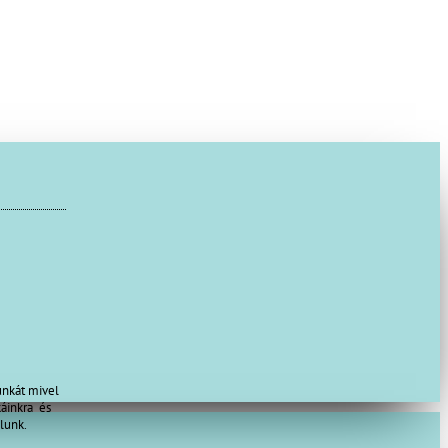
unkát mivel
káinkra és
lunk.