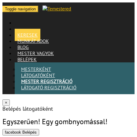
Toggle navigation
KERESEK
MUNKÁT ADOK
BLOG
MESTER VAGYOK
BELÉPEK
MESTERKÉNT
LÁTOGATÓKÉNT
MESTER REGISZTRÁCIÓ
LÁTOGATÓ REGISZTRÁCIÓ
×
Belépés látogatóként
Egyszerűen! Egy gombnyomással!
facebook Belépés