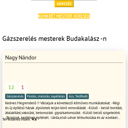
KERESÉS
KONKRÉT MESTERT KERESEK
Gázszerelés mesterek Budakalász -n
Nagy Nándor
12
1
Gázszerelés
Festés, mázolás, tapétázás
Ács, Tetőfedő
Kedves Megrendelő !! Vállaljuk a következő kőműves munkálatokat: -Régi
és új építésű házak ,épületek teljes körű renoválását. -Külső - belső bontást,
átalakítást,vakolást, betonozást. gipszkartonozást. -Külső-belső szigetelést.
-Teraszok ,kerítések építését. -Járda,első udvar térburkolása és az ezekkel
TeMestered index:
4.6
járó szükséges munkálatokat. -Garázsok és egyéb melléképületek építését.
-Pergolák,pavilonok gyártását. - Fűvágás bozott irtást minden féle kerti