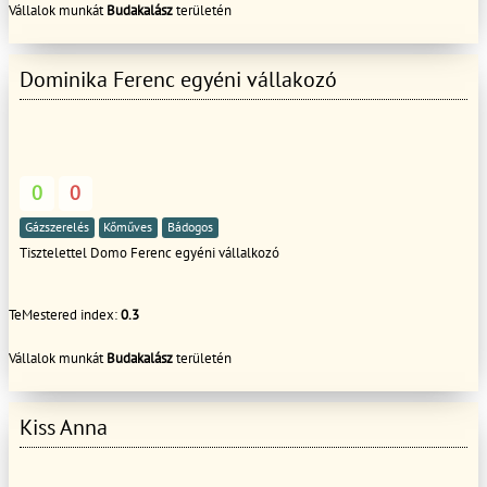
Vállalok munkát
Budakalász
területén
Dominika Ferenc egyéni vállakozó
0
0
Gázszerelés
Kőműves
Bádogos
Tisztelettel Domo Ferenc egyéni vállalkozó
TeMestered index:
0.3
Vállalok munkát
Budakalász
területén
Kiss Anna