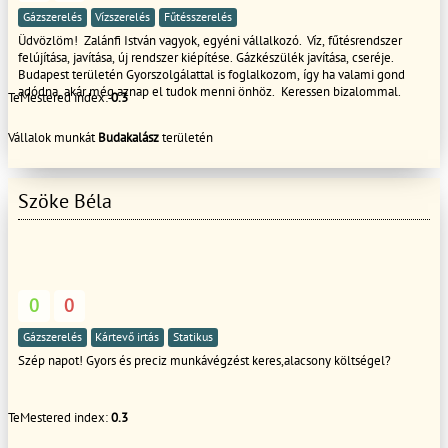
Gázszerelés
Vízszerelés
Fűtésszerelés
Üdvözlöm! Zalánfi István vagyok, egyéni vállalkozó. Víz, fűtésrendszer
felújítása, javítása, új rendszer kiépítése. Gázkészülék javítása, cseréje.
Budapest területén Gyorszolgálattal is foglalkozom, így ha valami gond
adódna, akár még aznap el tudok menni önhöz. Keressen bizalommal.
TeMestered index:
0.3
Vállalok munkát
Budakalász
területén
Szöke Béla
0
0
Gázszerelés
Kártevő irtás
Statikus
Szép napot! Gyors és preciz munkávégzést keres,alacsony költségel?
TeMestered index:
0.3