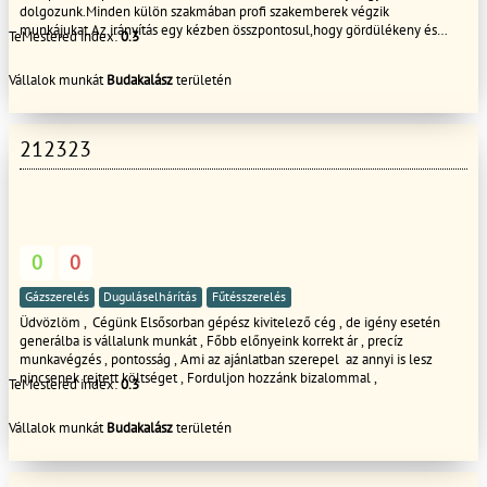
dolgozunk.Minden külön szakmában profi szakemberek végzik
munkájukat.Az irányítás egy kézben összpontosul,hogy gördülékeny és
TeMestered index:
0.3
hatékony munkát végezzünk.A munkáinkra büszkék vagyunk,mert
ragaszkodunk a szakszerű munkavégzéshez.Ragaszkodunk,ahhoz is,hogy a
Vállalok munkát
Budakalász
területén
legszebb kivitelezést adjuk át a kedves ügyfeleknek.Ha tőlünk rendeli meg
a lakása munkálatait legyen az teljes felújítás,vagy részmunka,az
hosszútávon fog megelégedést és örömet okozni önnek. Kérem lépjen
velünk kapcsolatba és kérjen tőlünk teljesen ingyenes felmérést,szak
212323
tanácsadást és árajánlatot. Tisztelettel Sipos Alex József
0
0
Gázszerelés
Duguláselhárítás
Fűtésszerelés
Üdvözlöm , Cégünk Elsősorban gépész kivitelező cég , de igény esetén
generálba is vállalunk munkát , Főbb előnyeink korrekt ár , precíz
munkavégzés , pontosság , Ami az ajánlatban szerepel az annyi is lesz
nincsenek rejtett költséget , Forduljon hozzánk bizalommal ,
TeMestered index:
0.3
Vállalok munkát
Budakalász
területén