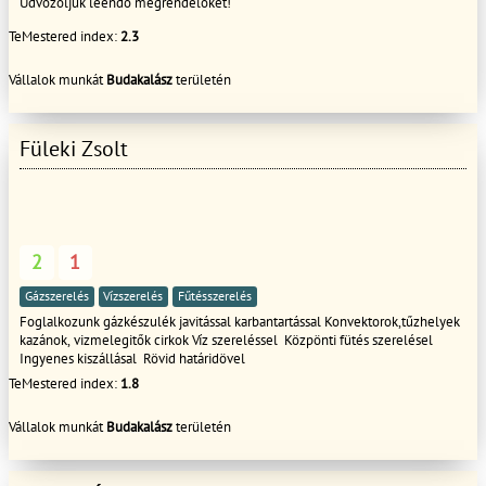
Üdvözöljük leendő megrendelőket!
TeMestered index:
2.3
Vállalok munkát
Budakalász
területén
Füleki Zsolt
2
1
Gázszerelés
Vízszerelés
Fűtésszerelés
Foglalkozunk gázkészulék javitással karbantartással Konvektorok,tűzhelyek
kazánok, vizmelegitők cirkok Víz szereléssel Közpönti fütés szerelésel
Ingyenes kiszállásal Rövid határidövel
TeMestered index:
1.8
Vállalok munkát
Budakalász
területén