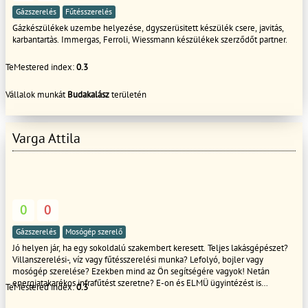
Gázszerelés
Fűtésszerelés
Gázkészülékek uzembe helyezése, dgyszerüsitett készülék csere, javitás,
karbantartàs. Immergas, Ferroli, Wiessmann készülékek szerződőt partner.
TeMestered index:
0.3
Vállalok munkát
Budakalász
területén
Varga Attila
0
0
Gázszerelés
Mosógép szerelő
Jó helyen jár, ha egy sokoldalú szakembert keresett. Teljes lakásgépészet?
Villanszerelési-, víz vagy fűtésszerelési munka? Lefolyó, bojler vagy
mosógép szerelése? Ezekben mind az Ön segítségére vagyok! Netán
energiatakarékos infrafűtést szeretne? E-on és ELMÜ ügyintézést is
TeMestered index:
0.3
leveszem a válláról! Kisebb és nagyobb munkát egyaránt vállalok.
Általában ketten, de néha hárman dolgozunk a munka nagyságától