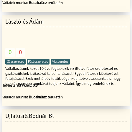
Vállalok munkát
Budakalász
területén
László és Ádám
0
0
Gázszerelés
Fűtésszerelés
Vízszerelés
Vállalkozásunk közel 10 éve foglalkozik víz illetve fűtés szereléssel és
gázkészülékek javításával karbantartásával! Egyedi fűtések kiépítésével
felujításával.Ezek mellé bővitettük cégünket illetve csapatunkat is, hogy
több és nagyobb munkákat tudjunk vállalni. Így a megrendelőnek is
TeMestered index:
0.3
könnyeb dolga van hogy nem kell minden munkára külön szakembert
keresnie, pl: egy lakásfelújításnál.
Vállalok munkát
Budakalász
területén
Ujfalusi&Bodnár Bt