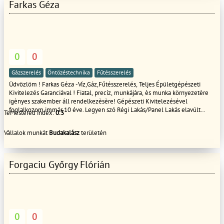
kivitelezése
Farkas Géza
0
0
Gázszerelés
Öntözéstechnika
Fűtésszerelés
Üdvözlöm ! Farkas Géza -Víz,Gáz,Fűtésszerelés, Teljes Épületgépészeti
Kivitelezés Garanciával ! Fiatal, precíz, munkájára, ès munka környezetère
igènyes szakember áll rendelkezèsère! Gépészeti Kivitelezésével
foglalkozom immár 10 éve. Legyen szó Régi Lakás/Panel Lakás elavúlt
TeMestered index:
0.3
vízvezetékének,csatornájának,fűtésszerelésének korszerüsítéséről vagy
Teljesen Újépítésű Lakás Szereléséről Keressenek Bizalommal ! Munkáim-
Vállalok munkát
Budakalász
területén
ra Igényes Rugalmas Precíz vagyok ! Munkafelmérés kiszállási díj nélkűl.
Árajánlatadás pár napon belűl ingyenesen ! Várom megkeresését !
Üdvözlettel Farkas Géza
Forgaciu Győrgy Flórián
0
0