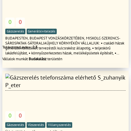
kapcsolatot egyedi ajánlatot küldünk felmérés után.
0
0
Gázszerelés
Generálkivitelezés
BUDAPESTEN, BUDAPEST VONZÁSKÖRZETÉBEN, MISKOLC-SZERENCS-
SÁROSPATAK-SÁTORALJAÚjHELY KÖRNYÉKÉN VÁLLALJUK: • családi házak
TeMestered index:
2.3
generálkivitelezését tervezéstől kulcsrakész állapotig, • teljeskörű
lakásfelújítást, • könnyűszerkezetes házak, melléképületek építését, •
medenceépítést, • kerítés-, kocsibeálló építést, • kézi-, és gépi
Vállalok munkát
Budakalász
területén
földmunkálatokat, • kőművesmunkát, • gipszkartonozást, • burkolást
(hideg- meleg burkolás), • festést- mázolást - tapétázást, • lakások-, házak
hő- és vízszigetelését, • víz-gáz- fűtésszerelést, • nyílászárók beépítését,
S_zuhanyik
cseréjét, • tetőfedést és egyéb ácsmunkákat. • lakatos munkákat. Jól
összeszokott, profi csapat! Garantáljuk a minőségi, precíz munkát!
P_eter
0
0
Gázszerelés
Vízszerelés
Villanyszerelés