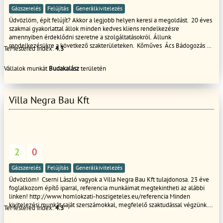
Gázszerelés
Felújítás
Generálkivitelezés
Üdvözlöm, épít felújít? Akkor a legjobb helyen keresi a megoldást. 20 éves
szakmai gyakorlattal állok minden kedves kliens rendelkezésre
amennyiben érdeklődni szeretne a szolgáltatásokról. Állunk
rendelkezésükre a következő szakterületeken. Kőműves Ács Bádogozás
TeMestered index:
4.3
Térkő Aszfaltozás Lapostető szigetelés Tetőfelújítás, külső-belső
lakásfelújítás, térkövezés, eső csatorna építése, minden ami felújítás.
Vállalok munkát
Budakalász
területén
Keressen bátran hogy tudjuk segíteni.
Villa Negra Bau Kft
2
0
Gázszerelés
Felújítás
Generálkivitelezés
Üdvözlöm! Cserni László vagyok a Villa Negra Bau Kft tulajdonosa. 23 éve
foglalkozom építő iparral, referencia munkáimat megtekintheti az alábbi
linken! http://www.homlokzati-hoszigeteles.eu/referencia Minden
kivitelezési munkát saját szerszámokkal, megfelelő szaktudással végzünk.
TeMestered index:
4.3
Minden megbízásról szerződést kötök és garanciát vállalok! A megbízási
díjat részletekben, minden munka szakasz után kérem, az anyag díjat pedig