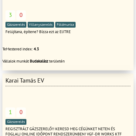
ellenőrzés, tisztítás, Készülék amiket javítunk, karbantartunk: Fég Vaillant
Junkers/Bosch Beretta Fűtésszerelés: -új radiátorok felszerelése -radiátorok
cseréje, radiátor szelepek cseréje -központi fűtés rendszer korszerűsítése -
3
0
központi fűtésrendszer kiépítése, beüzemelése -központi fűtés rendszerek
karbantartása -központi fűtés rendszer feltöltés, légtelenítés KERESSE
Gázszerelés
Villanyszerelés
Földmunka
SZAKEMBEREINKET! Várjuk hívását, segítünk, ha kéri tanácsot is adunk. -
Felújítana, építene? Bízza ezt az ElITRE
TeMestered index:
4.3
Vállalok munkát
Budakalász
területén
Karai Tamás EV
1
0
Gázszerelés
REGISZTRÁLT GÁZSZERELŐ!! KERESD MEG CÉGÜNKET NETEN ÉS
FOGLALJ ONLINE IDŐPONT RENDSZERÜNBEN! VGF-DR WORKS KTF