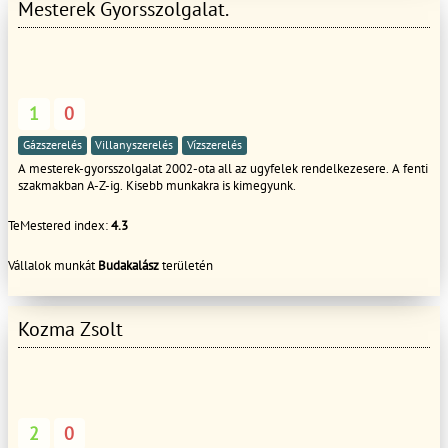
Mesterek Gyorsszolgalat.
1
0
Gázszerelés
Villanyszerelés
Vízszerelés
A mesterek-gyorsszolgalat 2002-ota all az ugyfelek rendelkezesere. A fenti
szakmakban A-Z-ig. Kisebb munkakra is kimegyunk.
TeMestered index:
4.3
Vállalok munkát
Budakalász
területén
Kozma Zsolt
2
0