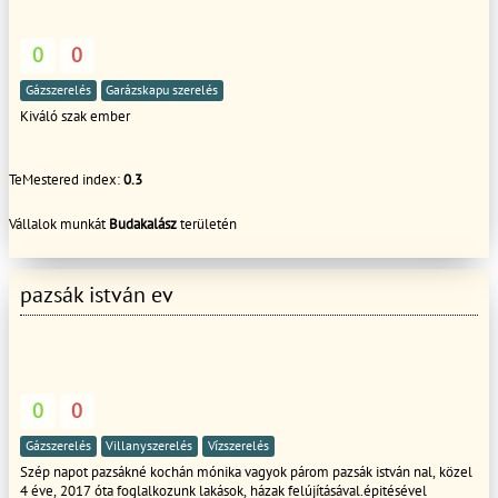
0
0
Gázszerelés
Garázskapu szerelés
Kiváló szak ember
TeMestered index:
0.3
Vállalok munkát
Budakalász
területén
pazsák istván ev
0
0
Gázszerelés
Villanyszerelés
Vízszerelés
Szép napot pazsákné kochán mónika vagyok párom pazsák istván nal, közel
4 éve, 2017 óta foglalkozunk lakások, házak felújításával.épitésével