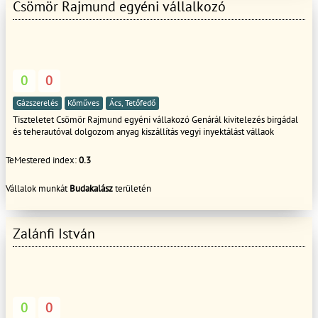
Csömör Rajmund egyéni vállalkozó
0
0
Gázszerelés
Kőműves
Ács, Tetőfedő
Tiszteletet Csömör Rajmund egyéni vállakozó Genárál kivitelezés birgádal
és teherautóval dolgozom anyag kiszállítás vegyi inyektálást vállaok
TeMestered index:
0.3
Vállalok munkát
Budakalász
területén
Zalánfi István
0
0