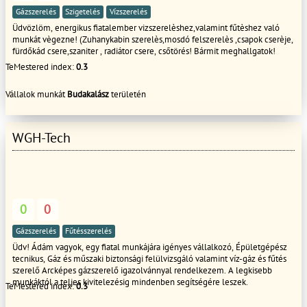
Gázszerelés
Szigetelés
Vízszerelés
Üdvözlöm, energikus fiatalember vizszerelèshez,valamint fűtèshez való
munkát vègezne! (Zuhanykabin szerelès,mosdó felszerelès ,csapok cserèje,
fürdőkád csere,szaniter , radiátor csere, csőtörés! Bármit meghallgatok!
TeMestered index:
0.3
Vállalok munkát
Budakalász
területén
WGH-Tech
0
0
Gázszerelés
Fűtésszerelés
Üdv! Ádám vagyok, egy fiatal munkájára igényes vállalkozó, Épületgépész
tecnikus, Gáz és műszaki biztonsági felülvizsgáló valamint víz-gáz és fűtés
szerelő Arcképes gázszerelő igazolvánnyal rendelkezem. A legkisebb
munkáktól a teljes kivitelezésig mindenben segítségére leszek.
TeMestered index:
0.3