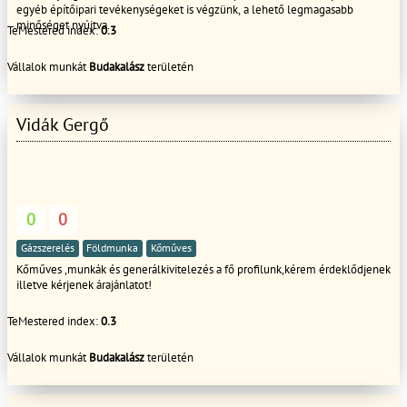
egyéb építőipari tevékenységeket is végzünk, a lehető legmagasabb
minőséget nyújtva.
TeMestered index:
0.3
Vállalok munkát
Budakalász
területén
Vidák Gergő
0
0
Gázszerelés
Földmunka
Kőműves
Kőműves ,munkák és generálkivitelezés a fő profilunk,kérem érdeklődjenek
illetve kérjenek árajánlatot!
TeMestered index:
0.3
Vállalok munkát
Budakalász
területén