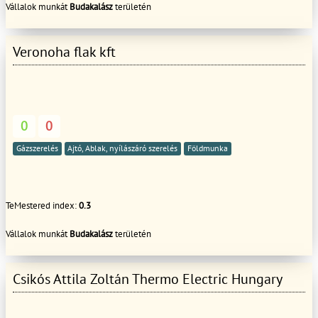
Vállalok munkát
Budakalász
területén
Veronoha flak kft
0
0
Gázszerelés
Ajtó, Ablak, nyílászáró szerelés
Földmunka
TeMestered index:
0.3
Vállalok munkát
Budakalász
területén
Csikós Attila Zoltán Thermo Electric Hungary