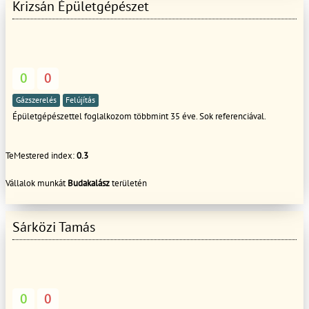
Krizsán Épületgépészet
0
0
Gázszerelés
Felújítás
Épületgépészettel foglalkozom többmint 35 éve. Sok referenciával.
TeMestered index:
0.3
Vállalok munkát
Budakalász
területén
Sárközi Tamás
0
0