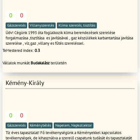
karbantartast es rendelkezesre allast, palyazatirast, lakaskassza es egyeb
megtakaritasi ugyintezest vallalunk. Szechenyi beruzasi hitelbol epito
cegeknek teljeskoru ugyintezest vallalunk, hitel, tervezes, ingatlan
0
0
kivalasztasa, meglevo ingatlan eladasa, kivitelezes. Csaladi haz epitesi nm
araink 130 ezertol 250 ezerig igeny es minoseg szerint.
Gázszerelés
Villanyszerelés
Klíma szerelés, tisztítás
Üdv! Cégünk 1993 óta foglalkozik klima berendezések szerelése
forgalmazása ,tisztítása es javításával , gaz készülékek karbantartása javítása
szerelése , víz,gaz ,villany es fűtés szereléssel.
TeMestered index:
0.3
Vállalok munkát
Budakalász
területén
Kémény-Király
0
0
Gázszerelés
Kéménybélés
Napelem, Napkollektor
Tíz éves tapasztalat! Fő tevékenységünk a Kéményekkel kapcsolatos
tevékenységek, de kihasználva a szerelő csapatunk tudását és tapasztalatát