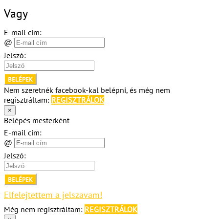
Vagy
E-mail cím:
@
Jelszó:
BELÉPEK
Nem szeretnék facebook-kal belépni, és még nem
regisztráltam:
REGISZTRÁLOK
×
Belépés mesterként
E-mail cím:
@
Jelszó:
BELÉPEK
Elfelejtettem a jelszavam!
Még nem regisztráltam:
REGISZTRÁLOK