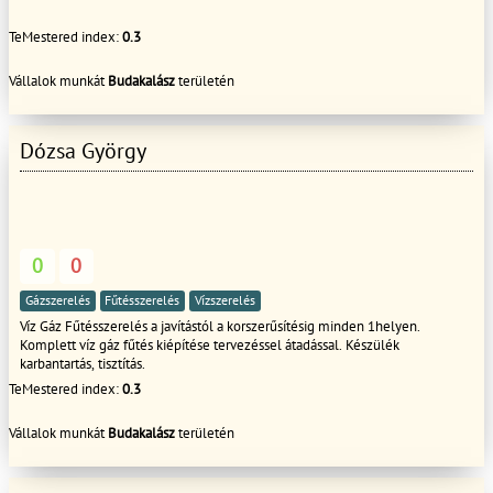
TeMestered index:
0.3
Vállalok munkát
Budakalász
területén
Dózsa György
0
0
Gázszerelés
Fűtésszerelés
Vízszerelés
Víz Gáz Fűtésszerelés a javítástól a korszerűsítésig minden 1helyen.
Komplett víz gáz fűtés kiépítése tervezéssel átadással. Készülék
karbantartás, tisztítás.
TeMestered index:
0.3
Vállalok munkát
Budakalász
területén