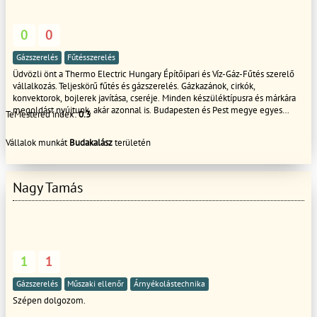
0
0
Gázszerelés
Fűtésszerelés
Üdvözli önt a Thermo Electric Hungary Építőipari és Víz-Gáz-Fűtés szerelő
vállalkozás. Teljeskörű fűtés és gázszerelés. Gázkazánok, cirkók,
konvektorok, bojlerek javítása, cseréje. Minden készüléktípusra és márkára
megoldást nyújtunk, akár azonnal is. Budapesten és Pest megye egyes
TeMestered index:
0.3
részein kereshetnek bátran. Minden kazántípus és minden márkával
foglalkozunk. Legyen az ismertebb (Beretta, Ariston, Junkers, FÉG, Bosch,
Vállalok munkát
Budakalász
területén
Saunier) vagy kevésbé ismert, hivjon minket bizalommal. Teljeskörű
Vízvezeték szerelés, javítás, kiépítés, fűtési rendszer szerelés
,rendszermosás Mosógép mosogató gép üzembe helyezés Teljeskőrű
lakásfelújítás: Festés, Mázolás, Hideg meleg burkolás, Gipszkarton,
Nagy Tamás
Kőműves munkák Elérhetőségünk 7:00-20:00 között tudjuk hívását fogadni
Hétvégi ügyelet 8:00-17.00-ig Üdvözlettel: Csikós Attila Zoltán
1
1
Gázszerelés
Műszaki ellenőr
Árnyékolástechnika
Szépen dolgozom.