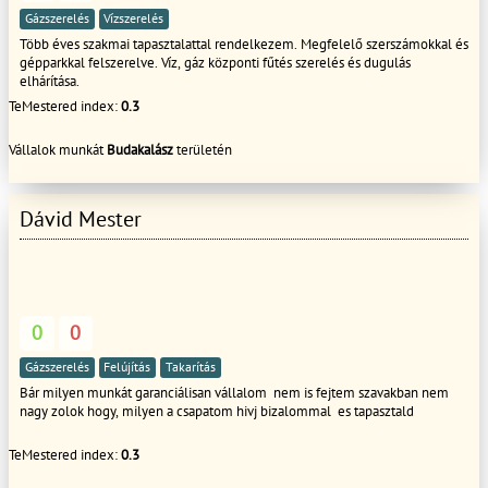
Gázszerelés
Vízszerelés
Több éves szakmai tapasztalattal rendelkezem. Megfelelő szerszámokkal és
gépparkkal felszerelve. Víz, gáz központi fűtés szerelés és dugulás
elhárítása.
TeMestered index:
0.3
Vállalok munkát
Budakalász
területén
Dávid Mester
0
0
Gázszerelés
Felújítás
Takarítás
Bár milyen munkát garanciálisan vállalom nem is fejtem szavakban nem
nagy zolok hogy, milyen a csapatom hivj bizalommal es tapasztald
TeMestered index:
0.3