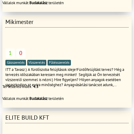
Vállalok munkát
Budakalász
területén
munkát ( fakivágást ,terprendezés, fűmagozást ,gyepesítést) -
Ereszcsatorna takaritást !!!!!!!
Mikimester
1
0
Gázszerelés
Vízszerelés
Fűtésszerelés
ITT a Tavasz:) A fürdőszoba felújítások ideje!Fürdőfelújítást tervez? Még a
tervezés időszakában keressen meg minket! Segítjük az Ön tervezését
vízszerelő szemmel is nézni:) Mire figyeljen? Milyen anyagok esetében
ragaszkodjon az extra minőséghez? Anyagvásárlási tanácsot adunk,
TeMestered index:
4.3
felmérjük a szükséges munkát Önnek. Kádbeépítés. zuhanykabin beépítés,
csapok, csövek, flexi csövek cseréje. De ha fürdőszoba felújítás esetleg
Vállalok munkát
Budakalász
területén
fűtéskorszerűsítéssel is jár együtt, pl. a cirkó a fürdőben van és azt is
lecserélné, szintén számíthat Ránk!Mivel foglalkozunk még? Vízszerelés: -
csapok cseréje – sarokszelepek, mosógép, mosdó és kádcsap, konyhai
csaptelepek, kerti csapok, fagycsapok cseréje - mosdó, mosdókagyló és
ELITE BUILD KFT
mosogató tálca csere csőtörés, ázás megszüntetése - mosogatógép,
mosógép előírás szerinti bekötése - wc tartály, csésze és tömítés cseréje,
Gázkészülék szerelés, javítás, csere: - hibajavítás - alkatrészbeszerzés -