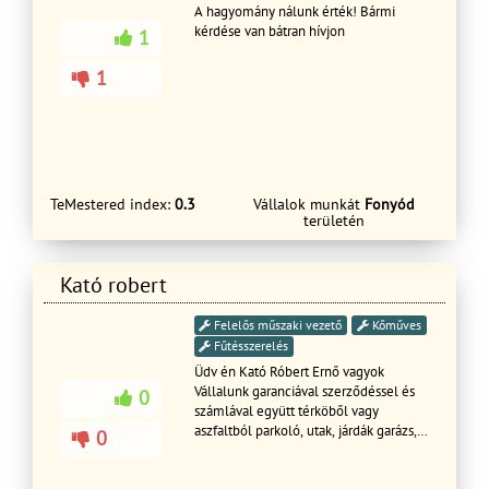
A hagyomány nálunk érték! Bármi
kérdése van bátran hívjon
1
1
TeMestered index:
0.3
Vállalok munkát
Fonyód
területén
Kató robert
Felelős műszaki vezető
Kőműves
Fűtésszerelés
Üdv én Kató Róbert Ernő vagyok
Vállalunk garanciával szerződéssel és
0
számlával együtt térköből vagy
aszfaltból parkoló, utak, járdák garázs,
0
udvar, pályák építését, akár ingatlanok
bővítését akár még építését komplett