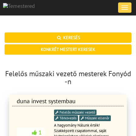
Toggle
naviga
KERESÉS
KONKRÉT MESTERT KERESEK
Felelős műszaki vezető mesterek Fonyód
-n
duna invest systembau
Felelős műszaki vezető
Térkövezés
Műszaki ellenőr
A hagyomány Nálunk érték!
Szakképzett csapatommal, saját
1