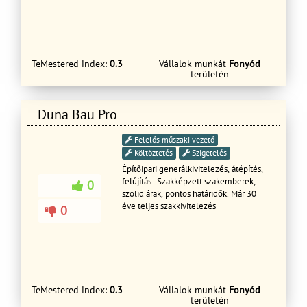
forduljon hozzám bizalommal!
Lelkiismerettel, szakértelemmel,
Üdvözlöm Vállaljuk családi házak,
megbízhatóan és gyorsan végezzük
épületek Generál kivitelezés . külső
munkáinkat. Szakértő munkáinkat
belső felújítását,tető kivitelezés
egész Magyarország területén
hőszigetelését, színezését illetve
végezzük, amilyen gyorsan csak tudjuk.
térburkolatok ,kert készítését!
TeMestered index:
0.3
Vállalok munkát
Fonyód
További szolgáltatásunk lakó és nem
területén
Garanciával rövid határidőn belül!
lakó épületek, egyéb épületek felújítás
Ingyenes felmérés és árajánlat
készítése!
Duna Bau Pro
Felelős műszaki vezető
Költöztetés
Szigetelés
Építőipari generálkivitelezés, átépítés,
felújítás. Szakképzett szakemberek,
0
szolid árak, pontos határidők. Már 30
éve teljes szakkivitelezés
0
TeMestered index:
0.3
Vállalok munkát
Fonyód
területén