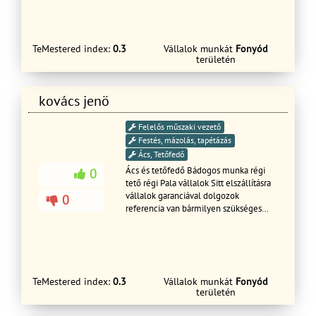
Generál Kivitelezést Vállalunk!
TeMestered index:
0.3
Vállalok munkát
Fonyód
területén
kovács jenö
Felelős műszaki vezető
Festés, mázolás, tapétázás
Ács, Tetőfedő
Ács és tetőfedő Bádogos munka régi
0
tető régi Pala vállalok Sitt elszállításra
vállalok garanciával dolgozok
0
referencia van bármilyen szükséges
tető javítás eresz csatorna javítás hívjon
fel Át folyamatba személyesen vagy
telefonon lehet érdeklődni ingyenes
kiszállítás ingyenes árajánlat Üdvözlöm
TeMestered index:
0.3
Vállalok munkát
Fonyód
területén