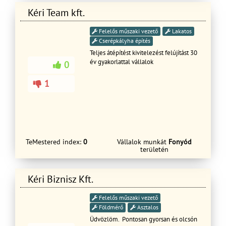
Kéri Team kft.
Felelős műszaki vezető
Lakatos
Cserépkályha építés
Teljes átépítést kivitelezést felújítást 30
év gyakorlattal vállalok
0
1
TeMestered index:
0
Vállalok munkát
Fonyód
területén
Kéri Biznisz Kft.
Felelős műszaki vezető
Földmérő
Asztalos
Üdvözlöm. Pontosan gyorsan és olcsón