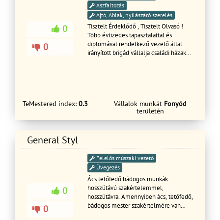
Aszfaltozás
Ajtó, Ablak, nyílászáró szerelés
Tisztelt Érdeklődő , Tisztelt Olvasó !
0
Több évtizedes tapasztalattal és
diplomával rendelkező vezető által
0
irányított brigád vállalja családi házak
építését és felújítását továbbá
útburkolatok készítését több típúsban (
aszfalt, beton , térkő ) illetve több
mintában. Szakembereink sokrétű
képesítéseinek köszönhetően a
TeMestered index:
0.3
Vállalok munkát
Fonyód
lakásfelújítás és a kertépítés minden
területén
lépésében segítségére tudunk lenni,
minden meglévő és leendő
Megrendelőink részére. Referencia
General Styl
munkáink megtekinthetőek,
leinformálhatóak. Munkáinkat garancia
Felelős műszaki vezető
vállalással végezzük , határidő
betartásával ill. a jelenlegi helyzetre
Üvegezés
való tekintettel létrejött egészségügyi
Ács tetőfedő bádogos munkák
szabályok betartásával. Ingyenes
hosszútávú szakértelemmel,
0
árajánlatkészítést biztosítunk ;
hosszútávra. Amennyiben ács, tetőfedő,
személyes felmérés és szakmai
bádogos mester szakértelmére van
0
tanácsadást követően. Kérdéseivel
szüksége, válassza a legjobbat.