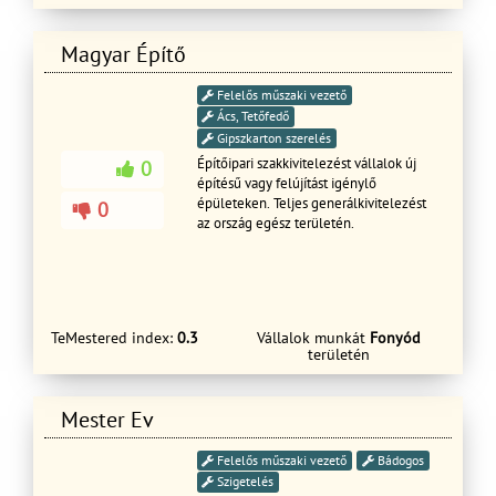
Magyar Építő
Felelős műszaki vezető
Ács, Tetőfedő
Gipszkarton szerelés
Építőipari szakkivitelezést vállalok új
0
építésű vagy felújítást igénylő
épületeken. Teljes generálkivitelezést
0
az ország egész területén.
TeMestered index:
0.3
Vállalok munkát
Fonyód
területén
Mester Ev
Felelős műszaki vezető
Bádogos
Szigetelés