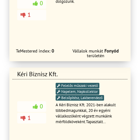
dolgozunk.
0
1
TeMestered index:
0
Vállalok munkát
Fonyód
területén
Kéri Biznisz Kft.
Felelős műszaki vezető
Napelem, Napkollektor
Belsőpítész, Lakberendező
A Kéri Biznisz Kft. 2021-ben alakult
0
többedmagunkkal, 20 év egyéni
vállalkozóként végzett munkáink
1
mérföldköveként.Tapasztalt
szakemberekkel dolgozunk, akik nagy
figyelmet fordítanak a részletekre.
Munkatársainkkal már több mint 15 éve