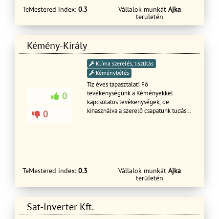
árajánlatot ingyen.
megtakaritasi ugyintezest vallalunk.
TeMestered index:
0.3
Vállalok munkát
Ajka
területén
Szechenyi beruzasi hitelbol epito
cegeknek teljeskoru ugyintezest
vallalunk, hitel, tervezes, ingatlan
kivalasztasa, meglevo ingatlan eladasa,
Kémény-Király
kivitelezes. Csaladi haz epitesi nm
araink 130 ezertol 250 ezerig igeny es
Klíma szerelés, tisztítás
minoseg szerint.
Kéménybélés
Tíz éves tapasztalat! Fő
tevékenységünk a Kéményekkel
0
kapcsolatos tevékenységek, de
kihasználva a szerelő csapatunk tudását
0
és tapasztalatát egyéb építőipari
tevékenységeket is végzünk, a lehető
legmagasabb minőséget nyújtva.
TeMestered index:
0.3
Vállalok munkát
Ajka
területén
Sat-Inverter Kft.