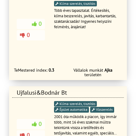
Klíma szerelés, tisztítás
Több éves tapasztalat. Értékesítés,
klíma beszerelés, javítás, karbantartás,
szaktanácsadás! Ingyenes helyszíni
0
felmérés, árajánlat!
0
TeMestered index:
0.3
Vállalok munkát
Ajka
területén
Ujfalusi&Bodnár Bt
Klíma szerelés, tisztítás
Épület automatika
Vízszerelés
2001 óta működik a piacon, így immár
több, mint 16 éves szakmai múltra
0
tekintünk vissza a tetőfedés és
tetőjavítás, valamint egyéb, speciális
0