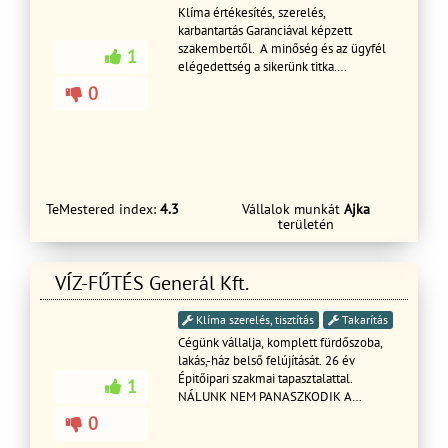
Klíma értékesítés, szerelés,
karbantartás Garanciával képzett
szakembertől. A minőség és az ügyfél
1
elégedettség a sikerünk titka.
www.hutfutklima.hu
0
TeMestered index:
4.3
Vállalok munkát
Ajka
területén
VÍZ-FŰTÉS Generál Kft.
Klíma szerelés, tisztítás
Takarítás
Cégünk vállalja, komplett fürdőszoba,
lakás,-ház belső felújítását. 26 év
Épitőipari szakmai tapasztalattal.
1
NÁLUNK NEM PANASZKODIK A
BURKOLÓ, MIÉRT VAKOLT GÖRBÉN A
0
KŐMŰVES, NEM KÁROMKODIK A