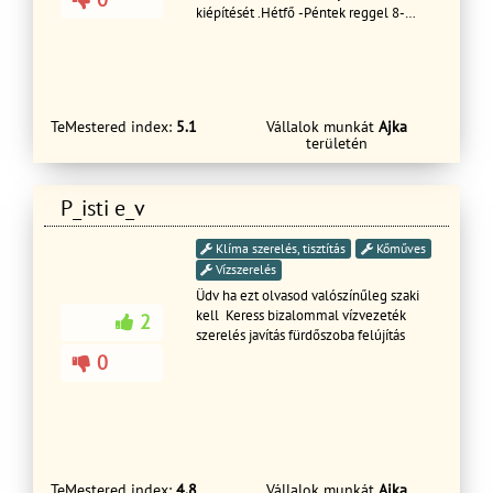
kiépítését .Hétfő -Péntek reggel 8-
18óráig Hétvégén Szombat - vasárnap
- 9-17 ig. Kérem hívjon bizalommal.
TeMestered index:
5.1
Vállalok munkát
Ajka
területén
P_isti e_v
Klíma szerelés, tisztítás
Kőműves
Vízszerelés
Üdv ha ezt olvasod valószínűleg szaki
kell Keress bizalommal vízvezeték
2
szerelés javítás fürdőszoba felújítás
0
TeMestered index:
4.8
Vállalok munkát
Ajka