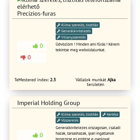
Precizios-furas
Klíma szerelés, tisztítás
Generálkivitelezés
Villanyszerelés
Üdvözlöm ! Minden ami fúrás ! Kérem
0
tekintse meg weboldalunkat .
0
TeMestered index:
2.3
Vállalok munkát
Ajka
területén
Imperial Holding Group
Klíma szerelés, tisztítás
Kertész
Vízszerelés
Generalkivitelezes orszagosan, csaladi
hazak, tarsashazak, ipari ingatlanok
0
tervezese es epitese e-naploval,