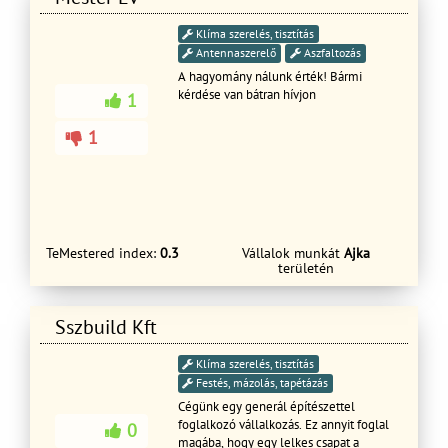
Klíma szerelés, tisztítás
Antennaszerelő
Aszfaltozás
A hagyomány nálunk érték! Bármi
kérdése van bátran hívjon
1
1
TeMestered index:
0.3
Vállalok munkát
Ajka
területén
Sszbuild Kft
Klíma szerelés, tisztítás
Festés, mázolás, tapétázás
Cégünk egy generál építészettel
foglalkozó vállalkozás. Ez annyit foglal
0
magába, hogy egy lelkes csapat a