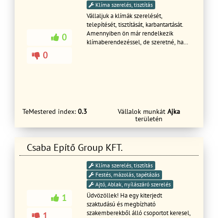
Klíma szerelés, tisztítás
Vállaljuk a klímák szerelését,
telepítését, tisztítását, karbantartását.
Amennyiben ön már rendelkezik
0
klímaberendezéssel, de szeretné, ha
azt egy szakember felszerelné, ne
0
habozzon, vegye fel velem a
kapcsolatot!
TeMestered index:
0.3
Vállalok munkát
Ajka
területén
Csaba Epítő Group KFT.
Klíma szerelés, tisztítás
Festés, mázolás, tapétázás
Ajtó, Ablak, nyílászáró szerelés
Üdvözöllek! Ha egy kiterjedt
1
szaktudású és megbízható
szakemberekből álló csoportot keresel,
1