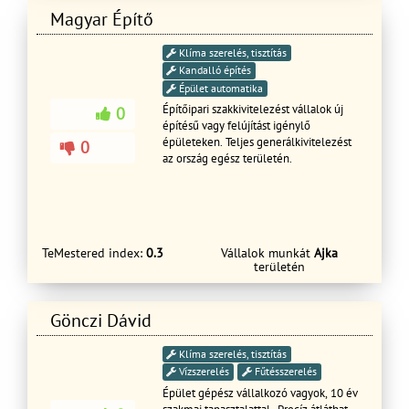
Magyar Építő
Klíma szerelés, tisztítás
Kandalló építés
Épület automatika
Építőipari szakkivitelezést vállalok új
0
építésű vagy felújítást igénylő
épületeken. Teljes generálkivitelezést
0
az ország egész területén.
TeMestered index:
0.3
Vállalok munkát
Ajka
területén
Gönczi Dávid
Klíma szerelés, tisztítás
Vízszerelés
Fűtésszerelés
Épület gépész vállalkozó vagyok, 10 év