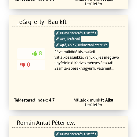
területén
_eGrg_e_ly_ Bau kft
Klíma szerelés, tisztítás
Ács, Tetőfedő
Ajtó, Ablak, nyílászáró szerelés
5éve működő kis családi
8
vállalkozásunkkal várjuk új és meglévö
ügyfeleink! Kedvezményes árakkal!
0
Számlaképesek vagyunk, valamint
referencia munkával rendelkezünk!
Bármely kérdése van forduljon hozzánk
bizalommal! Üdvozlettel
TeMestered index:
4.7
Vállalok munkát
Ajka
területén
Román Antal Péter e.v.
Klíma szerelés, tisztítás