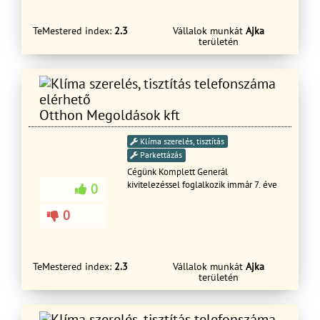
Elérhető vagyok 0-24 Ben sürgős
kiszállás lehetsèges
TeMestered index:
2.3
Vállalok munkát
Ajka
területén
Otthon Megoldások kft
Klíma szerelés, tisztítás
Parkettázás
Cégünk Komplett Generál
kivitelezéssel foglalkozik immár 7. éve
0
0
TeMestered index:
2.3
Vállalok munkát
Ajka
területén