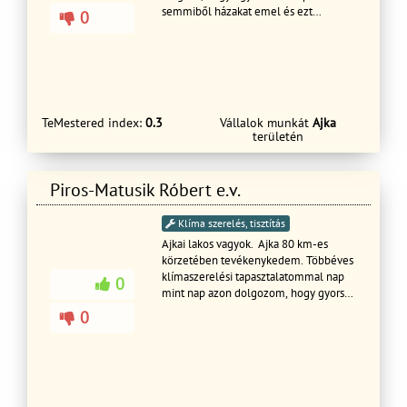
semmiből házakat emel és ezt
0
tökéletes profizmussal és precizitással
végezzük a megrendelő ügyfél kérését
teljesítve. .
TeMestered index:
0.3
Vállalok munkát
Ajka
területén
Piros-Matusik Róbert e.v.
Klíma szerelés, tisztítás
Ajkai lakos vagyok. Ajka 80 km-es
körzetében tevékenykedem. Többéves
klímaszerelési tapasztalatommal nap
0
mint nap azon dolgozom, hogy gyors
és precíz munkámmal elégedetté
0
tegyem a hozzám fordulókat. Hiszek
abban, hogy mindenkinek jár a
minőségi, szakértői segítség. Forduljon
hozzám bizalommal!