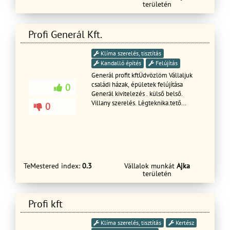
területén
Profi Generál Kft.
Klíma szerelés, tisztítás
Kandalló építés
Felújítás
Generál profit kftÜdvözlöm Vállaljuk
családi házak, épületek felújítása
0
Generál kivitelezés . külső belső.
Villany szerelés. Lègteknika.tető
0
kivitelezés hőszigetelését, színezését
illetve térburkolatok ,kert készítését!
kút fúrás anyagosan Garanciával rövid
határidőn belül! Ingyenes felmérés és
árajánlat készítése!
TeMestered index:
0.3
Vállalok munkát
Ajka
területén
Profi kft
Klíma szerelés, tisztítás
Kertész