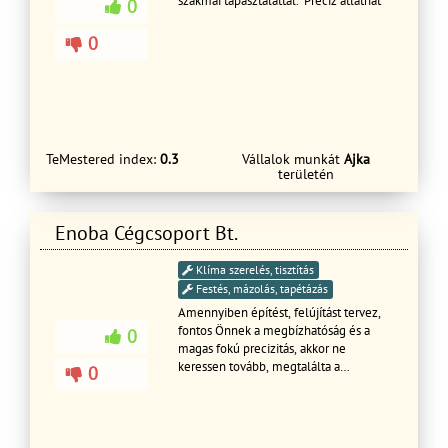
szakmai tapasztalattal. Precíz átláthat
0
0
TeMestered index:
0.3
Vállalok munkát
Ajka
területén
Enoba Cégcsoport Bt.
Klíma szerelés, tisztítás
Festés, mázolás, tapétázás
Amennyiben építést, felújítást tervez,
fontos Önnek a megbízhatóság és a
0
magas fokú precizitás, akkor ne
keressen tovább, megtalálta a
0
megoldást! Az Enoba Cégcsoport Bt. 12
évnyi tapasztalattal, kiváló ár/érték
aránnyal, garanciával végzi el az alábbi
megbízásokat állami, lakossági,