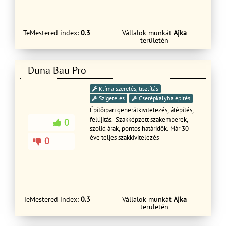
TeMestered index:
0.3
Vállalok munkát
Ajka
területén
Duna Bau Pro
Klíma szerelés, tisztítás
Szigetelés
Cserépkályha építés
Építőipari generálkivitelezés, átépítés,
felújítás. Szakképzett szakemberek,
0
szolid árak, pontos határidők. Már 30
éve teljes szakkivitelezés
0
TeMestered index:
0.3
Vállalok munkát
Ajka
területén