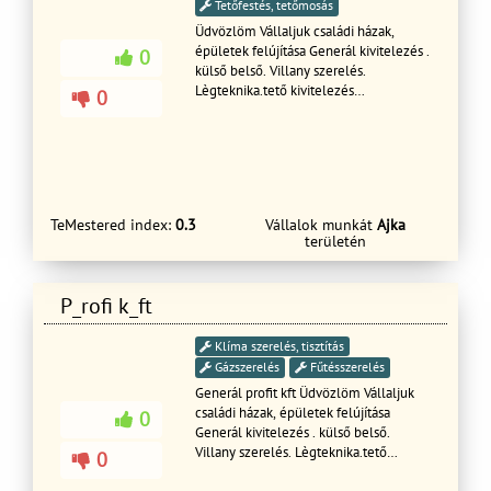
Tetőfestés, tetőmosás
Üdvözlöm Vállaljuk családi házak,
épületek felújítása Generál kivitelezés .
0
külső belső. Villany szerelés.
Lègteknika.tető kivitelezés
0
hőszigetelését, színezését illetve
térburkolatok ,kert készítését! kút fúrás
anyagosan Garanciával rövid határidőn
belül! Ingyenes felmérés és árajánlat
készítése!
TeMestered index:
0.3
Vállalok munkát
Ajka
területén
P_rofi k_ft
Klíma szerelés, tisztítás
Gázszerelés
Fűtésszerelés
Generál profit kft Üdvözlöm Vállaljuk
családi házak, épületek felújítása
0
Generál kivitelezés . külső belső.
Villany szerelés. Lègteknika.tető
0
kivitelezés hőszigetelését, színezését