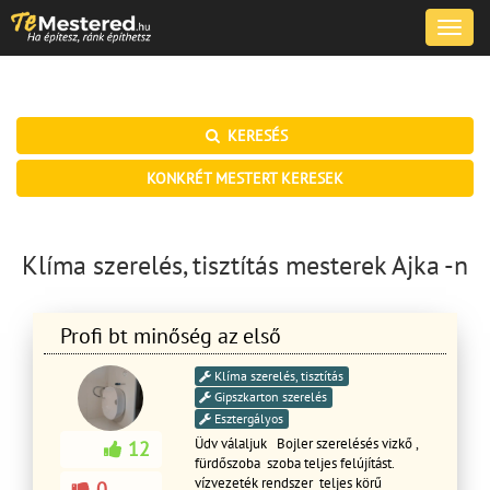
Toggle
naviga
KERESÉS
KONKRÉT MESTERT KERESEK
Klíma szerelés, tisztítás mesterek Ajka -n
Profi bt minőség az első
Klíma szerelés, tisztítás
Gipszkarton szerelés
Esztergályos
Üdv válaljuk Bojler szerelésés vizkő ,
12
fürdőszoba szoba teljes felújítást.
vízvezeték rendszer teljes körű
0