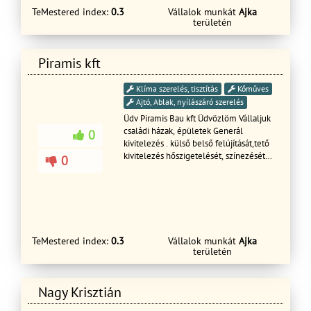
TeMestered index:
0.3
Vállalok munkát
Ajka
területén
Piramis kft
Klíma szerelés, tisztítás
Kőműves
Ajtó, Ablak, nyílászáró szerelés
Üdv Piramis Bau kft Üdvözlöm Vállaljuk
családi házak, épületek Generál
0
kivitelezés . külső belső felújítását,tető
kivitelezés hőszigetelését, színezését
0
illetve térburkolatok ,kert készítését!
Garanciával rövid határidőn belül!
Szakmában jártas szakemberekkel és
segèdekel saját szerszámokal és
gépekel .
TeMestered index:
0.3
Vállalok munkát
Ajka
területén
Nagy Krisztián