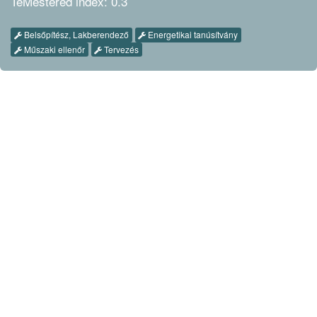
TeMestered index: 0.3
Belsőpítész, Lakberendező
Energetikai tanúsítvány
Műszaki ellenőr
Tervezés