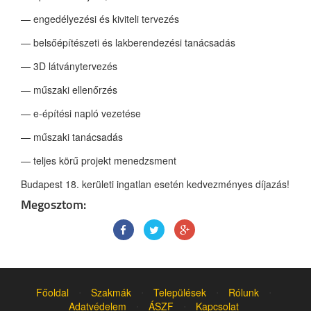
— engedélyezési és kiviteli tervezés
— belsőépítészeti és lakberendezési tanácsadás
— 3D látványtervezés
— műszaki ellenőrzés
— e-építési napló vezetése
— műszaki tanácsadás
— teljes körű projekt menedzsment
Budapest 18. kerületi ingatlan esetén kedvezményes díjazás!
Megosztom:
Főoldal
⋅
Szakmák
⋅
Települések
⋅
Rólunk
⋅
Adatvédelem
⋅
ÁSZF
⋅
Kapcsolat