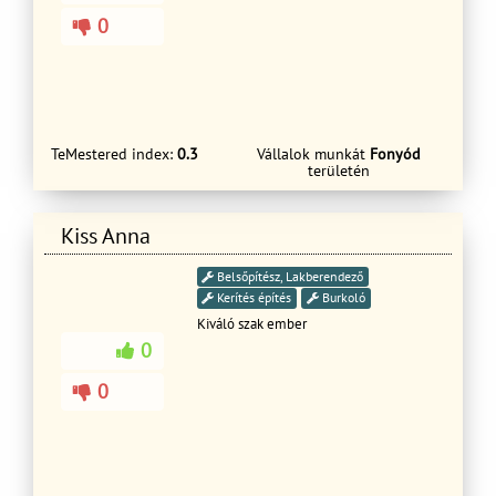
0
TeMestered index:
0.3
Vállalok munkát
Fonyód
területén
Kiss Anna
Belsőpítész, Lakberendező
Kerítés építés
Burkoló
Kiváló szak ember
0
0