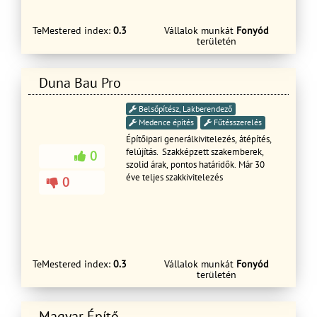
hőszigetelését, színezését illetve
térburkolatok ,kert készítését!
Garanciával rövid határidőn belül!
TeMestered index:
0.3
Vállalok munkát
Fonyód
területén
Ingyenes felmérés és árajánlat
készítése!
Duna Bau Pro
Belsőpítész, Lakberendező
Medence építés
Fűtésszerelés
Építőipari generálkivitelezés, átépítés,
felújítás. Szakképzett szakemberek,
0
szolid árak, pontos határidők. Már 30
éve teljes szakkivitelezés
0
TeMestered index:
0.3
Vállalok munkát
Fonyód
területén
Magyar Építő