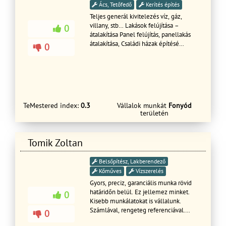
Ács, Tetőfedő
Kerítés építés
Teljes generál kivitelezés víz, gáz,
villany, stb… Lakások felújítása –
0
átalakítása Panel felújítás, panellakás
átalakítása, Családi házak építésé
0
felújítása, Kandallók építése, Kerti
kemencék építése, Homlokzatok
szigetelése, Térkövezés, Fürdőszoba,
Gipszkartonozás, Tető javítás, stb… A
helyszíni felmérés és kiszállás
ingyenes. Hívjon minket bizalommal!
TeMestered index:
0.3
Vállalok munkát
Fonyód
További szép napot!
területén
Tomik Zoltan
Belsőpítész, Lakberendező
Kőműves
Vízszerelés
Gyors, preciz, garanciális munka rövid
határidőn belül. Ez jellemez minket.
0
Kisebb munkálatokat is vállalunk.
Számlával, rengeteg referenciával.
0
Generál kivetelezésFelujitásEgyéb