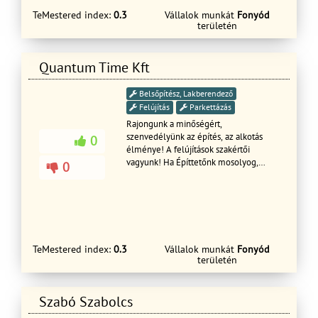
TeMestered index:
0.3
Vállalok munkát
Fonyód
területén
Quantum Time Kft
Belsőpítész, Lakberendező
Felújítás
Parkettázás
Rajongunk a minőségért,
szenvedélyünk az építés, az alkotás
0
élménye! A felújítások szakértői
vagyunk! Ha Építtetőnk mosolyog,
0
biztosak lehetünk benne, hogy jó úton
járunk és helyünk van a legjobbak közt!
TeMestered index:
0.3
Vállalok munkát
Fonyód
területén
Szabó Szabolcs