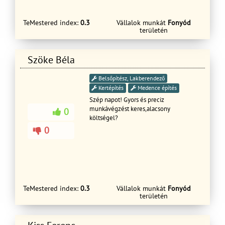
TeMestered index:
0.3
Vállalok munkát
Fonyód
területén
Szöke Béla
Belsőpítész, Lakberendező
Kertépítés
Medence építés
Szép napot! Gyors és preciz
munkávégzést keres,alacsony
0
költségel?
0
TeMestered index:
0.3
Vállalok munkát
Fonyód
területén