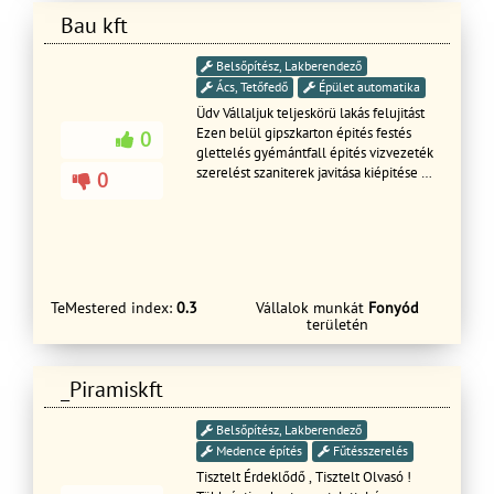
Bau kft
Belsőpítész, Lakberendező
Ács, Tetőfedő
Épület automatika
Üdv Vállaljuk teljeskörü lakás felujitást
Ezen belül gipszkarton épités festés
0
glettelés gyémántfall épités vizvezeték
szerelést szaniterek javitása kiépitése
0
Bojler szerelés üzembe hejezés
TeMestered index:
0.3
Vállalok munkát
Fonyód
területén
_Piramiskft
Belsőpítész, Lakberendező
Medence építés
Fűtésszerelés
Tisztelt Érdeklődő , Tisztelt Olvasó !