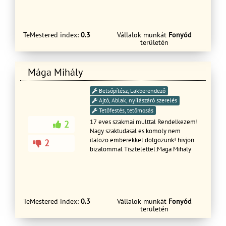
TeMestered index:
0.3
Vállalok munkát
Fonyód
területén
Mága Mihály
Belsőpítész, Lakberendező
Ajtó, Ablak, nyílászáró szerelés
Tetőfestés, tetőmosás
17 eves szakmai multtal Rendelkezem!
2
Nagy szaktudasal es komoly nem
italozo emberekkel dolgozunk! hivjon
2
bizalommal Tisztelettel:Maga Mihaly
TeMestered index:
0.3
Vállalok munkát
Fonyód
területén