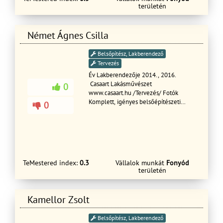
területén
Német Ágnes Csilla
Belsőpítész, Lakberendező
Tervezés
Év Lakberendezője 2014., 2016.
Casaart Lakásművészet
0
www.casaart.hu /Tervezés/ Fotók
Komplett, igényes belsőépítészeti
0
tervezés, modern olasz bútorok és
lámpák, teljes körű berendezés
kulcsrakészre.
TeMestered index:
0.3
Vállalok munkát
Fonyód
területén
Kamellor Zsolt
Belsőpítész, Lakberendező