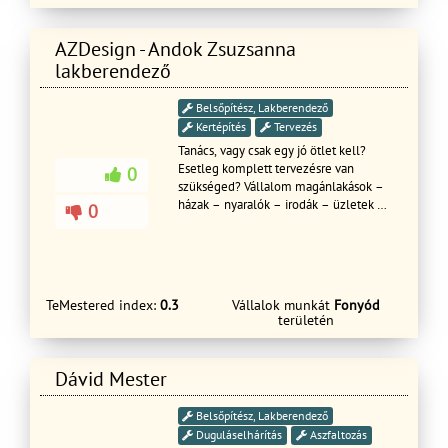
Szechenyi beruzasi hitelbol epito
cegeknek teljeskoru ugyintezest
AZDesign - Andok Zsuzsanna
vallalunk, hitel, tervezes, ingatlan
kivalasztasa, meglevo ingatlan eladasa,
lakberendező
kivitelezes. Csaladi haz epitesi nm
araink 130 ezertol 250 ezerig igeny es
Belsőpítész, Lakberendező
minoseg szerint.
Kertépítés
Tervezés
Tanács, vagy csak egy jó ötlet kell?
Esetleg komplett tervezésre van
0
szükséged? Vállalom magánlakások –
házak – nyaralók – irodák – üzletek –
0
éttermek – kávézók – panziók – bárok
– klubok tervezését. www.azdesign.hu
TeMestered index:
0.3
Vállalok munkát
Fonyód
területén
Dávid Mester
Belsőpítész, Lakberendező
Duguláselhárítás
Aszfaltozás