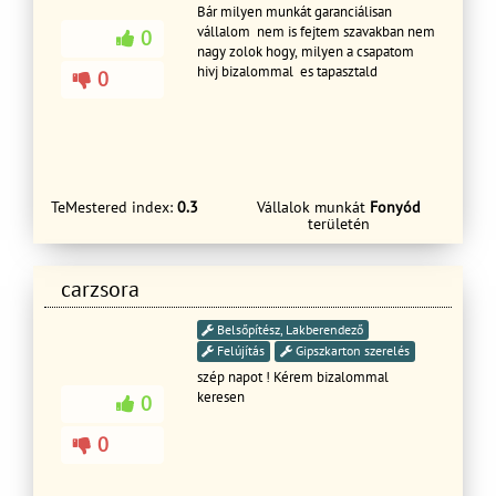
Bár milyen munkát garanciálisan
vállalom nem is fejtem szavakban nem
0
nagy zolok hogy, milyen a csapatom
hivj bizalommal es tapasztald
0
TeMestered index:
0.3
Vállalok munkát
Fonyód
területén
carzsora
Belsőpítész, Lakberendező
Felújítás
Gipszkarton szerelés
szép napot ! Kérem bizalommal
keresen
0
0