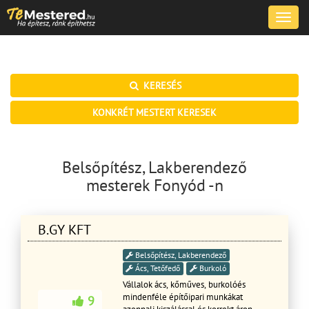
Toggle
naviga
KERESÉS
KONKRÉT MESTERT KERESEK
Belsőpítész, Lakberendező
mesterek Fonyód -n
B.GY KFT
Belsőpítész, Lakberendező
Ács, Tetőfedő
Burkoló
Vállalok ács, kőműves, burkolóés
mindenféle építőipari munkákat
9