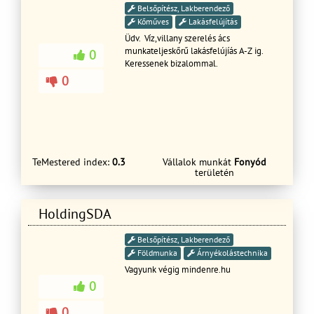
Belsőpítész, Lakberendező
Kőműves
Lakásfelújítás
Üdv. Víz,villany szerelés ács
munkateljeskőrű lakásfelújíás A-Z ig.
0
Keressenek bizalommal.
0
TeMestered index:
0.3
Vállalok munkát
Fonyód
területén
HoldingSDA
Belsőpítész, Lakberendező
Földmunka
Árnyékolástechnika
Vagyunk végig mindenre.hu
0
0