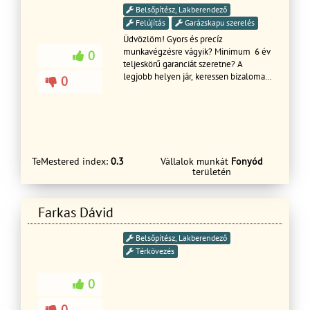
Belsőpítész, Lakberendező
Felújítás
Garázskapu szerelés
Üdvözlöm! Gyors és precíz
munkavégzésre vágyik? Minimum 6 év
0
teljeskörű garanciát szeretne? A
legjobb helyen jár, keressen bizaloma!
0
Tisztelettel: Szabó Szabolcs
TeMestered index:
0.3
Vállalok munkát
Fonyód
területén
Farkas Dávid
Belsőpítész, Lakberendező
Térkövezés
0
0