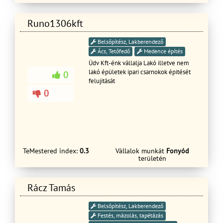
Runo1306kft
Belsőpítész, Lakberendező
Ács, Tetőfedő
Medence építés
Üdv Kft-énk vállalja Lakó illetve nem
lakó épületek ipari csarnokok épitését
0
felujitását
0
TeMestered index:
0.3
Vállalok munkát
Fonyód
területén
Rácz Tamás
Belsőpítész, Lakberendező
Festés, mázolás, tapétázás