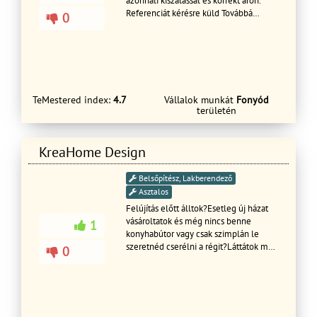
azonnali kiszálással és korrekt áron.
Referenciát kérésre küld Továbbá
0
vállaolom víz villanyszerelés takarítás
stb Kérem hívjon a megadott
telefonszámon.
TeMestered index:
4.7
Vállalok munkát
Fonyód
területén
KreaHome Design
Belsőpítész, Lakberendező
Asztalos
Felújítás előtt álltok?Esetleg új házat
vásároltatok és még nincs benne
1
konyhabútor vagy csak szimplán le
szeretnéd cserélni a régit?Láttátok már
0
a kínálatunkat? Nem?? Pedig igazán
megéri,mert elképesztően jó
ajánlataink és gyönyörű bútoraink
vannak!Debrecen Kandia utca 14.