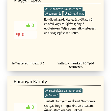
Belsőpítész, Lakberendező
Szigetelés
Kártevő irtás
Építőipari szakkivitelezést vállalok új
építésű vagy felújítást igénylő
0
épületeken. Teljes generálkivitelezést
az ország egész területén.
0
TeMestered index:
0.3
Vállalok munkát
Fonyód
területén
Baranyai Károly
Belsőpítész, Lakberendező
Burkoló
Tisztelt Hölgyem és Úram! Örömömre
szolgál, hogy megtekinti az oldalam.
0
Árajánlatom életvitelünkhöz