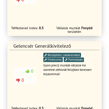
TeMestered index:
0.3
Vállalok munkát
Fonyód
területén
Gelencsér Generálkivitelező
Belsőpítész, Lakberendező
Földmunka
Parkettázás
Gyors precíz munkát vállalok Ha
szeretné otthonát felújítani keressen
0
bizalommal!
0
TeMestered index:
0.3
Vállalok munkát
Fonyód