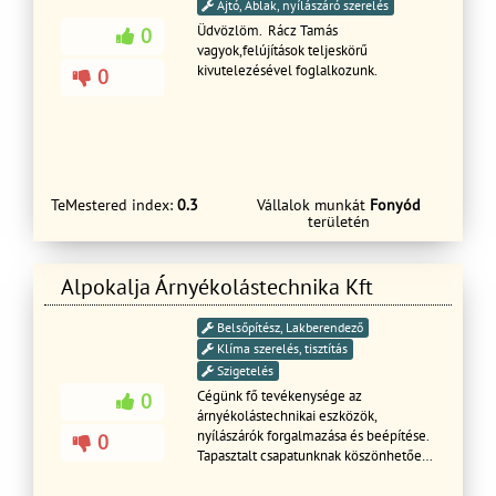
Ajtó, Ablak, nyílászáró szerelés
Üdvözlöm. Rácz Tamás
0
vagyok,felújítások teljeskörű
kivutelezésével foglalkozunk.
0
TeMestered index:
0.3
Vállalok munkát
Fonyód
területén
Alpokalja Árnyékolástechnika Kft
Belsőpítész, Lakberendező
Klíma szerelés, tisztítás
Szigetelés
Cégünk fő tevékenysége az
0
árnyékolástechnikai eszközök,
nyílászárók forgalmazása és beépítése.
0
Tapasztalt csapatunknak köszönhetően
gyors és precíz munkát biztosítunk.
Emellett lakás- ház felújítást,