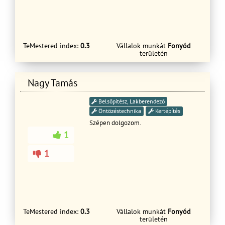
munkák Hívjon. Beszéljünk. Megyünk.
Megoldjuk.
TeMestered index:
0.3
Vállalok munkát
Fonyód
területén
Nagy Tamás
Belsőpítész, Lakberendező
Öntözéstechnika
Kertépítés
Szépen dolgozom.
1
1
TeMestered index:
0.3
Vállalok munkát
Fonyód
területén