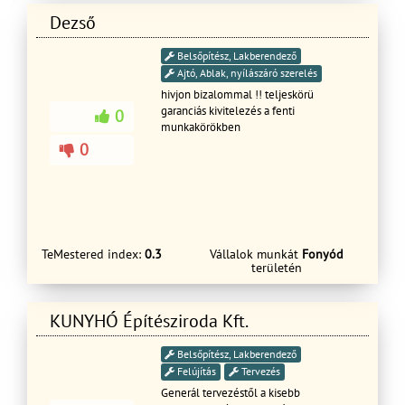
Dezső
Belsőpítész, Lakberendező
Ajtó, Ablak, nyílászáró szerelés
hivjon bizalommal !! teljeskörü
garanciás kivitelezés a fenti
0
munkakörökben
0
TeMestered index:
0.3
Vállalok munkát
Fonyód
területén
KUNYHÓ Építésziroda Kft.
Belsőpítész, Lakberendező
Felújítás
Tervezés
Generál tervezéstől a kisebb