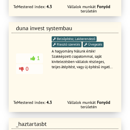
TeMestered index:
4.3
Vállalok munkát
Fonyód
területén
duna invest systembau
Belsőpítész, Lakberendező
Riasztó szerelés
Üvegezés
A hagyomány Nálunk érték!
Szakképzett csapatommal, saját
1
kivitelezésben vállalok részleges,
teljes átépítést, vagy új építésű ingatlan
0
kivitelezést, mindennemű építőipari
szakkivitelezést. Az elmúlt 25 évben,
folyamatos képzésekkel, új
technológiák elsajátításával állunk
Megrendelőink rendelkezésére. Az
építőipar minden szegmensében csak
TeMestered index:
4.3
Vállalok munkát
Fonyód
szakképzett alkalmazottakkal
területén
dolgozom. Magyar Iparkamarai, és
Magyar Szakkivitelezői nyilvántartással,
online számlázással rendelkezem!
_haztartasbt
Villamos hálózat kiépítést, felújítást
azonnali kezdéssel tudunk vállalni,