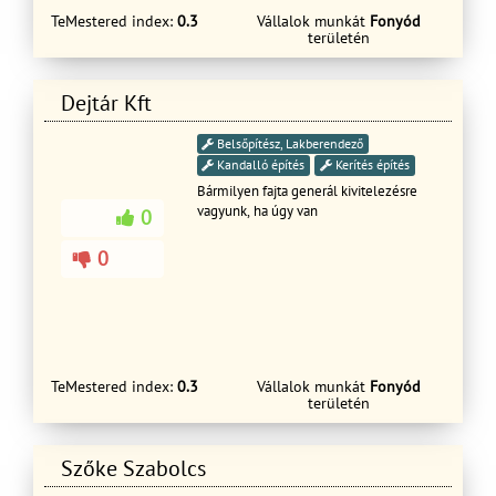
megbeszélt és sok esetben
TeMestered index:
0.3
Vállalok munkát
Fonyód
területén
szerződésben rögzített valódi
értékekkel bír a befektetendő összeg
értékhatáráig, mint munkadíj adott
időre vonatkozóan. Köszönöm
Dejtár Kft
megértését,árajánlat kérésére rövid
időn belül válaszolok. Tisztelettel
Belsőpítész, Lakberendező
Baranyai Károly.
Kandalló építés
Kerítés építés
Bármilyen fajta generál kivitelezésre
vagyunk, ha úgy van
0
0
TeMestered index:
0.3
Vállalok munkát
Fonyód
területén
Szőke Szabolcs