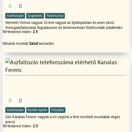
0
0
Aszfaltozás
Szigetelés
Földmunka
Németh Vilmos vagyok 10 éve vagyok az épitöiparban és ezen belül
melegaszfaltozásal foglalkozom és térkövezéssel földmunkàk szbafestés
TeMestered index:
2.3
Vállalok munkát
Sarud
területén
Kanalas
Ferenc
0
0
Aszfaltozás
Kerítés építés
Felújítás
Üdv Kanalas Ferenc vagyok a mi cégünk a fent említett munkákat végez
precíz
TeMestered index:
2.3