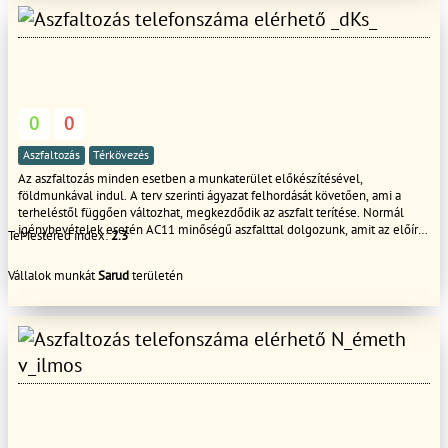
_dKs_
0
0
Aszfaltozás
Térkövezés
Az aszfaltozás minden esetben a munkaterület előkészítésével,
földmunkával indul. A terv szerinti ágyazat felhordását követően, ami a
terheléstől függően változhat, megkezdődik az aszfalt terítése. Normál
igénybevételek esetén AC11 minőségű aszfalttal dolgozunk, amit az előírt
TeMestered index:
2.3
vastagságban terítünk. Az aszfalt terítése kézi erővel vagy aszfaltterítő gép
(finisher) segítségével történik a terület nagyságától függően. Ezután az
Vállalok munkát
Sarud
területén
aszfaltot megfelelő méretű vibrációs hengerrel vagy vibrációs lappal
tömörítjük.
N_émeth
v_ilmos