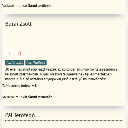
Csak első osztályú anyagokkal I.o. minőségben dolgozunk. A munkáinkat 10
Vállalok munkát
Sarud
területén
év garanciával vállaljuk. Hívjon bizalommal!! A hét minden napján még
vasárnap is 8-h tól - 22- h ig !
Burai Zsolt
1
0
Aszfaltozás
Ács, Tetőfedő
30 éve nap mint nap részt veszek az építőipari munkák kivitelezésében a
felsorolt szakmákban. A mai kor követelményeinek teljes mértékben
megfelelő első osztályú anyagokkal,első osztályú munkavégzést
TeMestered index:
4.3
Vállalok munkát
Sarud
területén
Pál Tetőfedő....