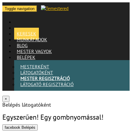
Toggle navigation
KERESEK
MUNKÁT ADOK
BLOG
MESTER VAGYOK
BELÉPEK
MESTERKÉNT
LÁTOGATÓKÉNT
MESTER REGISZTRÁCIÓ
LÁTOGATÓ REGISZTRÁCIÓ
×
Belépés látogatóként
Egyszerűen! Egy gombnyomással!
facebook Belépés