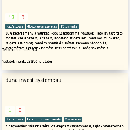
19
3
Aszfaltozás
Gipszkarton szerelés
Földmunka
10% kedvezmény a munkadíj-ból Csapatommal vállalok : Tető javítást, tető
mosást, cserepezést, lécezést, lapostető szigetelést, kőműves munkákat,
szigetelést(drivyt) kémény bontás és javítást, kémény bádogolás,
csatornázást Épületek bontása, kézi bontások is. még sok mást is.
TeMestered index:
4.3
Hétvégén is, akár ünnep napokon is HÍVHATÓ VAGYOK!!!!!
Vállalok munkát
Sarud
területén
duna invest systembau
1
0
Aszfaltozás
Felelős műszaki vezető
Vízszerelés
A hagyomány Nálunk érték! Szakképzett csapatommal, saját kivitelezésben