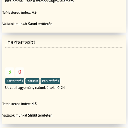
bizalommal Ezen a számon vagyok elérhető.
TeMestered index:
4.3
Vállalok munkát
Sarud
területén
_haztartasbt
3
0
Aszfaltozás
Statikus
Parkettázás
Üdv.. a hagyomány nálunk értek ! 0-24
TeMestered index:
4.3
Vállalok munkát
Sarud
területén