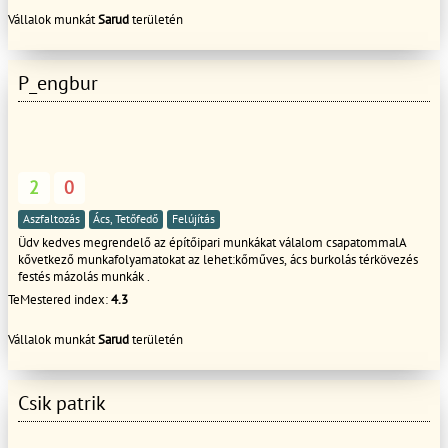
lekenése,csavarozása.
Vállalok munkát
Sarud
területén
P_engbur
2
0
Aszfaltozás
Ács, Tetőfedő
Felújítás
Üdv kedves megrendelő az építőipari munkákat válalom csapatommalA
kővetkező munkafolyamatokat az lehet:kőműves, ács burkolás térkövezés
festés mázolás munkák .
TeMestered index:
4.3
Vállalok munkát
Sarud
területén
Csik patrik