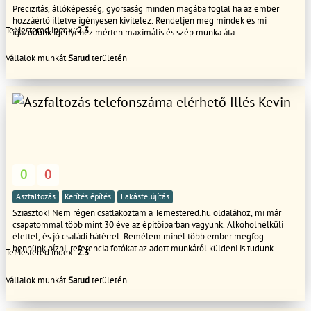
Precizitás, állóképesség, gyorsaság minden magába foglal ha az ember
hozzáértő illetve igényesen kivitelez. Rendeljen meg mindek és mi
TeMestered index:
2.3
igazodunk igényéhez mérten maximális és szép munka áta
Vállalok munkát
Sarud
területén
Illés Kevin
0
0
Aszfaltozás
Kerítés építés
Lakásfelújítás
Sziasztok! Nem régen csatlakoztam a Temestered.hu oldalához, mi már
csapatommal több mint 30 éve az építőiparban vagyunk. Alkoholnélküli
élettel, és jó családi hátérrel. Remélem minél több ember megfog
bennünk bízni, referencia fotókat az adott munkáról küldeni is tudunk.
TeMestered index:
2.3
Minden fajta munkával kapcsolatos dolgot megtudunk oldani, szerszámaink
is vannak minden munkához. A munkára garanciát is vállalunk. Köszönöm
Vállalok munkát
Sarud
területén
ha elolvasta!