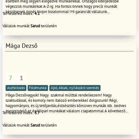
esetben meg legyen elégedve munkáinkkal. Országos kiterjedésbe
végezzük munkáinkat A-Z-ig .Ha fontos önnek hogy precíz munkát
készítsenek önnél hivjon bizalommal! Mi garanciát vállalunk
TeMestered index:
4.1
munkáinkra!!!!!!
Vállalok munkát
Sarud
területén
Mága Dezső
7
1
Aszfaltozás
Földmunka
Ajtó, Ablak, nyílászáró szerelés
Mága Dezsővagyok! Nagy szakmai múlttal rendelkezem! Nagy
szaktudással, és komoly nem italozó emberekkel dolgozunk! Régi,
hagyományos, és új tetőjavitás,éslkészités kőmüves munkák stb..kedves
megrendelő az építőipari munkákat válalom csapatommal.A kővetkező
TeMestered index:
3.7
munkafolyamatokat az lehet:kőműves, ács burkolás térkövezés festés
mázolás munkák . Ács,tetetőfed,őKőműves,hideg,meleg burkolásFestés
Vállalok munkát
Sarud
területén
TérkővezésStb ststb Hívjon bátran!Tisztelettel: Mága