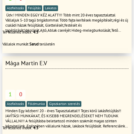
Aszfaltozás
Felújítás
Lakatos
Üdv.! MINDEN EGGY KÉZ ALATT!!! Több mint 20 éves tapasztalattal
Vállaljuk 5-10 tagú brigádommal Több fajta kerítések megépítését,régi és új
családi házak felújítását, Glettelését,festését és
tapétázását,Vakolását,Ajtó,Ablak cseréjét Hideg-melegburkolását,Tető
TeMestered index:
4.3
cserét, javítását , Fürdőszoba felújítás és javítását ,Penészes falak,Salétromos
falak innyektálását.Tovabbá Támfalak építését és bontását terasz építését és
Vállalok munkát
Sarud
területén
burkolását válaljuk rövid határidőn belül dolgozunk GARANCIÁVAL!! Kérem
tekintse meg referencia képeinket és ha tetszik a munkáink akkor hívjon
bizalommal
Mága Martin E.V
1
0
Aszfaltozás
Földmunka
Gipszkarton szerelés
Minden Egy kézben! 20 - éves Tapasztalattal!! Tejes körű lakásfelújítás!!
JAVÍTÁSI MUNKÁKAT, ÉS KISEBB MEGRENDELÉSEKET NEM TUDUNK
VÁLLALNI!! A felújításba beletartozó minden szakmát magas szinten
képviselünk. Egészében vállalunk házak, lakások felújítását. Referenciáink
TeMestered index:
4.3
leinformálhatóak. Az Ön lehetőségeihez és igényeihez alkalmazkodunk.