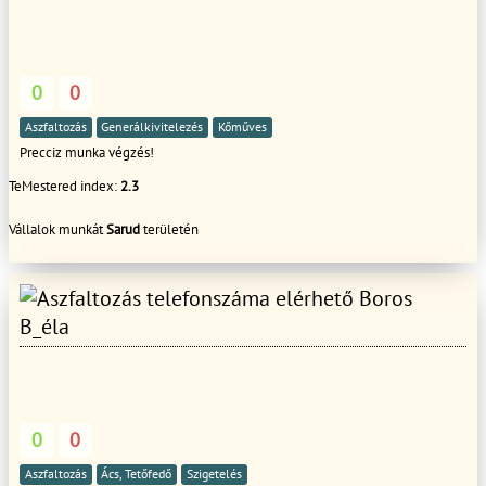
0
0
Aszfaltozás
Generálkivitelezés
Kőműves
Precciz munka végzés!
TeMestered index:
2.3
Vállalok munkát
Sarud
területén
Boros
B_éla
0
0
Aszfaltozás
Ács, Tetőfedő
Szigetelés