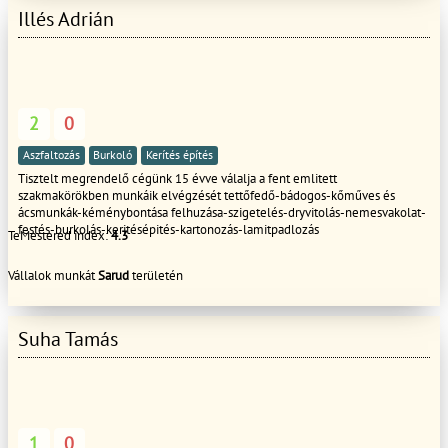
Illés Adrián
2
0
Aszfaltozás
Burkoló
Kerítés építés
Tisztelt megrendelő cégünk 15 évve válalja a fent emlitett
szakmakörökben munkáik elvégzését tettőfedő-bádogos-kőműves és
ácsmunkák-kéménybontása felhuzása-szigetelés-dryvitolás-nemesvakolat-
festés-burkolás-keritésépités-kartonozás-lamitpadlozás
TeMestered index:
4.3
Vállalok munkát
Sarud
területén
Suha Tamás
1
0