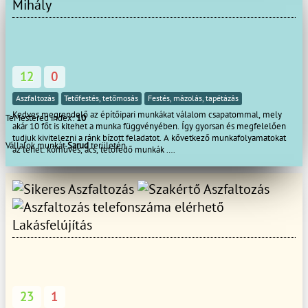
Mihály
12
0
Aszfaltozás
Tetőfestés, tetőmosás
Festés, mázolás, tapétázás
Kedves megrendelő az építőipari munkákat válalom csapatommal, mely
TeMestered index:
10
akár 10 főt is kitehet a munka függvényében. Így gyorsan és megfelelően
tudjuk kivitelezni a ránk bízott feladatot. A kővetkező munkafolyamatokat
Vállalok munkát
Sarud
területén
az lehet: kőműves, ács, tetőfedő munkák .
Ács,tetetőfed,őKőműves,hideg,meleg burkolásFestés TérkővezésStb ststb
lakás felújítás falazás, vakolás, színezés, terasz épités
tárolók,melléképületek kerítés homlokzati hőszigetelés, hideg-meleg
burkolás, bontás festés térbetonozás gipszkartonozás
ácsmunkák Tetőjavítás akár S.O.Sajtók-ablakok cseréje mindenfele munkák
az épitőiparban
Lakásfelújítás
23
1