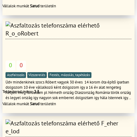
Vállalok munkát
Sarud
területén
R_o_oRobert
0
0
Aszfaltozás
Vízszerelés
Festés, mázolás, tapétázás
Üdv mindenkinek szocs Róbert vagyok 30 éves 14 korom óta építő iparban
dolgozom 10 éve vállalkozó ként dolgozom igy a 16 év alat rengeteg
TeMestered index:
2.3
helyen meg fordultam pl Németh ország Olaszország Románia török ország
és legyel ország igy nagyon sok emberrel dolgoztam igy hála Istennek igy
rengeteg tapasztalatot szereztem az építő iparban igy röviden és tömören
Vállalok munkát
Sarud
területén
szeretem amit csinálok és felelősséget merek vállalni a munkái mért
köszönöm hogy elolvasta és adjon rá esélyt bizonyitani nem fogja meg
bán!
F_eher
e_lod