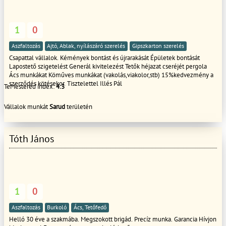
1
0
Aszfaltozás
Ajtó, Ablak, nyílászáró szerelés
Gipszkarton szerelés
Csapattal vállalok. Kémények bontást és újrarakását Épületek bontását
Lapostető szigetelést Generál kivitelezést Tetők héjazat cseréjét pergola
Ács munkákat Köműves munkákat (vakolás,viakolor,stb) 15%kedvezmény a
szerződés kötésekor. Tisztelettel Illés Pál
TeMestered index:
4.3
Vállalok munkát
Sarud
területén
Tóth János
1
0
Aszfaltozás
Burkoló
Ács, Tetőfedő
Helló 30 éve a szakmába. Megszokott brigád. Precíz munka. Garancia Hívjon