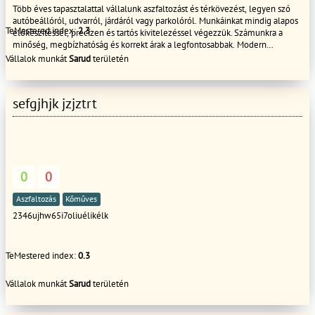
Több éves tapasztalattal vállalunk aszfaltozást és térkövezést, legyen szó
autóbeállóról, udvarról, járdáról vagy parkolóról. Munkáinkat mindig alapos
TeMestered index:
2.3
előkészítéssel, precízen és tartós kivitelezéssel végezzük. Számunkra a
minőség, megbízhatóság és korrekt árak a legfontosabbak. Modern
gépparkkal dolgozunk, és minden megbízást a megrendelő igényeihez
Vállalok munkát
Sarud
területén
igazítunk.. Ingyenes felmérés – gyors kivitelezés – hosszú távú
megoldások 06307571550
sefgjhjk jzjztrt
0
0
Aszfaltozás
Kőműves
2346ujhw65i7oliuélikélk
TeMestered index:
0.3
Vállalok munkát
Sarud
területén