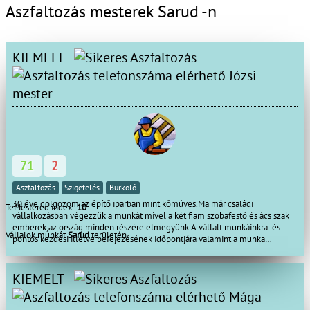
Aszfaltozás mesterek Sarud -n
KIEMELT
Józsi
mester
71
2
Aszfaltozás
Szigetelés
Burkoló
30 éve dolgozom az építő iparban mint kőmúves.Ma már családi
TeMestered index:
10
vállalkozásban végezzük a munkát mivel a két fiam szobafestő és ács szak
emberek,az ország minden részére elmegyünk.A vállalt munkáinkra és
Vállalok munkát
Sarud
területén
pontos kezdési illetve befejezésének időpontjára valamint a munka
minőségére garanciát vállalunk.
KIEMELT
Mága