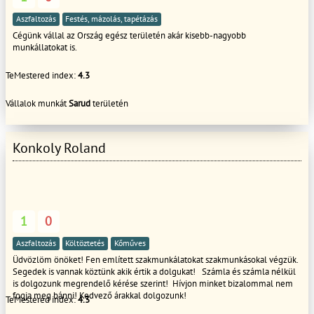
függően) 6000 - 25.000 Ft/fm Kémény építés előregyártott elemekből
3000 - 23500 Ft/fm **Az árlista nem minősül ajánlat tételnek!! **Az árlista
Aszfaltozás
Festés, mázolás, tapétázás
az 27%-os Áfát nem tartalmazza! **A végső ár függ a megrendelések
Cégünk vállal az Ország egész területén akár kisebb-nagyobb
mennyiségétől!! **Az árlista anyagdíjat, segédanyagdíjat, zsaluanyag díjat
munkállatokat is.
nem tartalmaz! **Az árlista az esetleges parkoló díjakat nem tartalmazza!!
**Az árlista Magyarország vállalási kőzetére érvényes!!! **Az árváltozás jogát
TeMestered index:
4.3
fenntartva! **A szolgáltatáshoz kapcsolódó árajánlat készítés esetenként,
rezsi óradíjjal kerül kiszámlázásra, mely összeg, a megrendelt kivitelezés
munkadíjából jóváírásra kerül!
Vállalok munkát
Sarud
területén
Konkoly Roland
1
0
Aszfaltozás
Költöztetés
Kőműves
Üdvözlöm önöket! Fen említett szakmunkálatokat szakmunkásokal végzük.
Segedek is vannak köztünk akik értik a dolgukat! Számla és számla nélkül
is dolgozunk megrendelő kérése szerint! Hívjon minket bizalommal nem
fogja meg bánni! Kedvező árakkal dolgozunk!
TeMestered index:
4.3