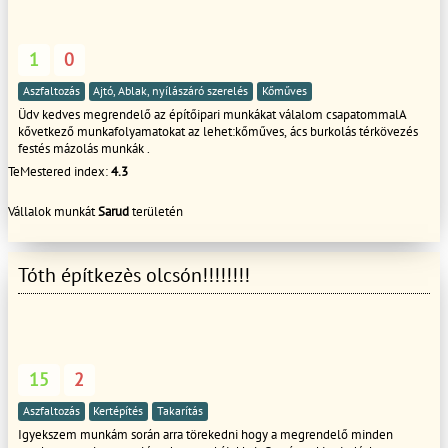
1
0
Aszfaltozás
Ajtó, Ablak, nyílászáró szerelés
Kőműves
Üdv kedves megrendelő az építőipari munkákat válalom csapatommalA
kővetkező munkafolyamatokat az lehet:kőműves, ács burkolás térkövezés
festés mázolás munkák .
TeMestered index:
4.3
Vállalok munkát
Sarud
területén
Tóth építkezès olcsón!!!!!!!!
15
2
Aszfaltozás
Kertépítés
Takarítás
Igyekszem munkám során arra törekedni hogy a megrendelő minden