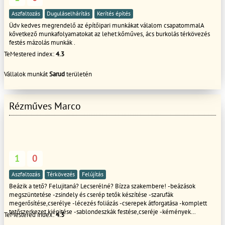
Aszfaltozás
Duguláselhárítás
Kerítés építés
Üdv kedves megrendelő az építőipari munkákat válalom csapatommalA
kővetkező munkafolyamatokat az lehet:kőműves, ács burkolás térkövezés
festés mázolás munkák .
TeMestered index:
4.3
Vállalok munkát
Sarud
területén
Rézműves Marco
1
0
Aszfaltozás
Térkövezés
Felújítás
Beázik a tető? Felujitaná? Lecserélné? Bízza szakembere! -beázások
megszüntetése -zsindely és cserép tetők készítése -szarufák
megerősítése,cserélye -lécezés foliázás -cserepek átforgatása -komplett
tetőszerkezet kiépitése -sablondeszkák festése,cseréje -kémények
TeMestered index:
4.3
lebontása,ujrarakása -előtetők készítése -kupcserepek