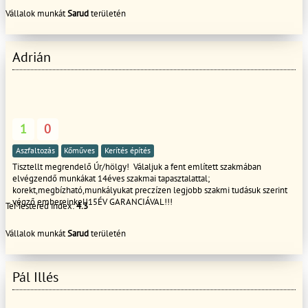
Vállalok munkát
Sarud
területén
Adrián
1
0
Aszfaltozás
Kőműves
Kerítés építés
Tisztellt megrendelő Úr/hölgy! Válaljuk a fent említett szakmában
elvégzendő munkákat 14éves szakmai tapasztalattal;
korekt,megbízható,munkályukat preczízen legjobb szakmi tudásuk szerint
végző embereinkel!15ÉV GARANCIÁVAL!!!
TeMestered index:
4.3
Vállalok munkát
Sarud
területén
Pál Illés