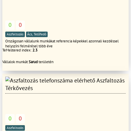
0
0
Aszfaltozás
Ács, Tetőfedő
Országosan vállalunk munkákat referencia képekkel azonnali kezdéssel
helyszíni felmérésel több éve
TeMestered index:
2.3
Vállalok munkát
Sarud
területén
Aszfaltozás
Térkővezés
0
0
Aszfaltozás