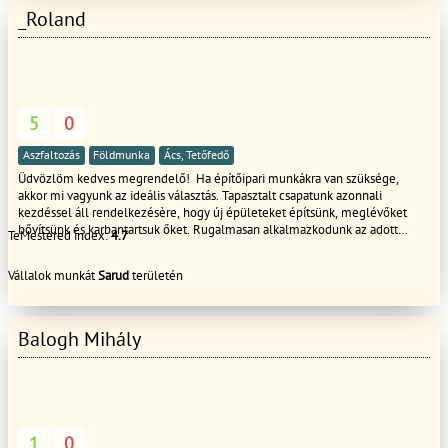
_Roland
5
0
Aszfaltozás
Földmunka
Ács, Tetőfedő
Üdvözlöm kedves megrendelő! Ha építőipari munkákra van szüksége,
akkor mi vagyunk az ideális választás. Tapasztalt csapatunk azonnali
kezdéssel áll rendelkezésère, hogy új épületeket építsünk, meglévőket
bővítsünk és karbantartsuk őket. Rugalmasan alkalmazkodunk az adott
TeMestered index:
4.7
körülményekhez, így biztosítjuk, hogy mindig a legjobb megoldást kínáljuk.
Az építőipari munkáink során mindig az ügyfél elégedettsége az elsődleges
Vállalok munkát
Sarud
területén
szempont. A csapatunk kreatív és problémamegoldó képességgel
rendelkezik, így garantáljuk, hogy minden projekt megfeleljen az Ön
igényeinek és elvárásainak. Ha kérdése van, vagy szeretné megrendelni a
szolgáltatásainkat, akkor keressen minket bátran. Mi mindenben a
Balogh Mihály
segítségére leszünk, hogy biztosítsuk, hogy a munkálatokat a lehető
legjobb minőségben és határidőre teljesítsük.
1
0