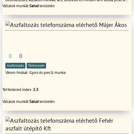
lakásfelújítás során ill útépítéssel, arról a csapatunk összefogva
Vállalok munkát
Sarud
területén
gondoskodik. A tervezéstől, az anyagbeszerzésen át a kivitelezésig.
Természetesen nem azért tudunk elvállalni komplex munkákat, mert egy
ember ért mindenhez, hanem mert minden szakterületre megkerestük a
Májer Ákos
megfelelő szakembert. hívjon bizalommal
0
0
Aszfaltozás
Térkövezés
Várom hivásat Gyors és precíz munka
TeMestered index:
2.3
Vállalok munkát
Sarud
területén
Fehér
aszfalt útépítő Kft