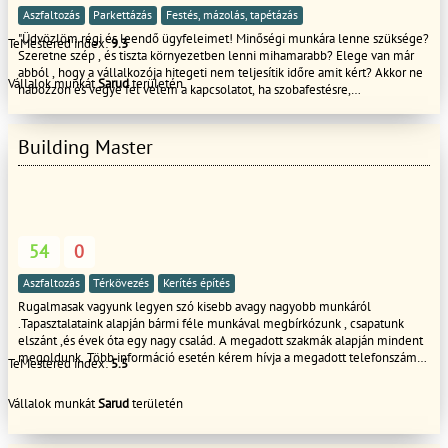
Aszfaltozás
Parkettázás
Festés, mázolás, tapétázás
"Üdvözlöm régi és leendő ügyfeleimet! Minőségi munkára lenne szüksége?
TeMestered index:
9.3
Szeretne szép , és tiszta környezetben lenni mihamarabb? Elege van már
abból , hogy a vállalkozója hitegeti nem teljesítik időre amit kért? Akkor ne
Vállalok munkát
Sarud
területén
habozzon és vegye fel velem a kapcsolatot, ha szobafestésre,
gipszkartonszerelésre , teljeskörű lakásfelújításra van szüksége!
Üdvözlettel Tóth Csaba
Building Master
54
0
Aszfaltozás
Térkövezés
Kerítés építés
Rugalmasak vagyunk legyen szó kisebb avagy nagyobb munkáról
.Tapasztalataink alapján bármi féle munkával megbírkózunk , csapatunk
elszánt ,és évek óta egy nagy család. A megadott szakmák alapján mindent
megoldunk. Több információ esetén kérem hívja a megadott telefonszámot
TeMestered index:
5.5
üdvözlettel: Főbb tevékenységeink....: Javítások lakás felújítás falazás,
vakolás, színezés, terasz épités tárolók,melléképületek kerítés homlokzati
Vállalok munkát
Sarud
területén
hőszigetelés, hideg-meleg burkolás, bontás festés térbetonozás
gipszkartonozás ácsmunkák Tetőjavítás akár S.O.S ajtók-ablakok cseréje