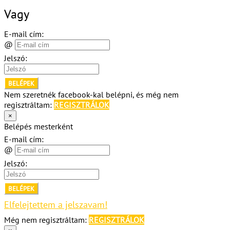
Vagy
E-mail cím:
@
Jelszó:
BELÉPEK
Nem szeretnék facebook-kal belépni, és még nem
regisztráltam:
REGISZTRÁLOK
×
Belépés mesterként
E-mail cím:
@
Jelszó:
BELÉPEK
Elfelejtettem a jelszavam!
Még nem regisztráltam:
REGISZTRÁLOK