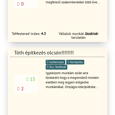
megfelelő szakemberekkel több éves
0
szakmai tapasztalattal rendelkezünk
biztos háttérel! Hétvégén is
hivható:06703597292 telefonszámon
Tisztelettel:Illés Adrián
TeMestered index:
4.3
Vállalok munkát
Jászkisér
területén
Tóth építkezès olcsón!!!!!!!!
Aszfaltozás
Kertépítés
Ács, Tetőfedő
Igyekszem munkám során arra
törekedni hogy a megrendelő minden
15
esetben meg legyen elégedve
munkáinkkal. Országos kiterjedésbe
2
végezzük munkáinkat A-Z-ig .Ha fontos
önnek hogy precíz munkát készítsenek
önnél hivjon bizalommal! Mi garanciát
vállalunk munkáinkra!!!!!!