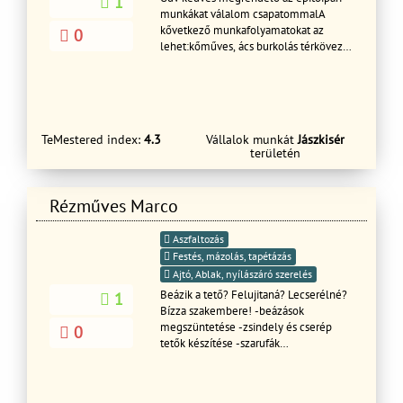
1
munkákat válalom csapatommalA
kővetkező munkafolyamatokat az
0
lehet:kőműves, ács burkolás térkövezés
festés mázolás munkák .
TeMestered index:
4.3
Vállalok munkát
Jászkisér
területén
Rézműves Marco
Aszfaltozás
Festés, mázolás, tapétázás
Ajtó, Ablak, nyílászáró szerelés
Beázik a tető? Felujitaná? Lecserélné?
1
Bízza szakembere! -beázások
megszüntetése -zsindely és cserép
0
tetők készítése -szarufák
megerősítése,cserélye -lécezés
foliázás -cserepek átforgatása -
komplett tetőszerkezet kiépitése -