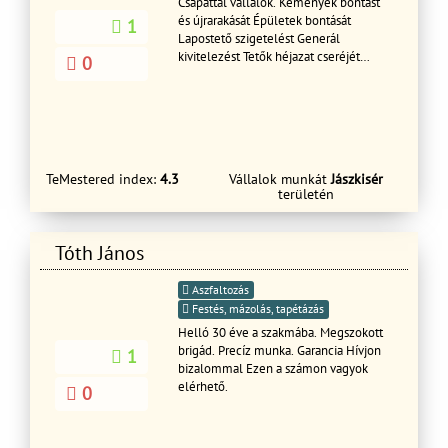
Csapattal vállalok. Kémények bontást
és újrarakását Épületek bontását
1
Lapostető szigetelést Generál
kivitelezést Tetők héjazat cseréjét
0
pergola Ács munkákat Köműves
munkákat (vakolás,viakolor,stb)
15%kedvezmény a szerződés
kötésekor. Tisztelettel Illés Pál
TeMestered index:
4.3
Vállalok munkát
Jászkisér
területén
Tóth János
Aszfaltozás
Festés, mázolás, tapétázás
Helló 30 éve a szakmába. Megszokott
brigád. Precíz munka. Garancia Hívjon
1
bizalommal Ezen a számon vagyok
elérhető.
0