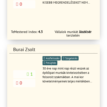
KISEBB MEGRENDELÉSEKET NEM
0
TUDUNK VÁLLALNI!! A felújításba
beletartozó minden szakmát magas
szinten képviselünk. Egészében
vállalunk házak, lakások felújítását.
Referenciáink leinformálhatóak. Az Ön
lehetőségeihez és igényeihez
TeMestered index:
4.3
Vállalok munkát
Jászkisér
alkalmazkodunk. Csak első osztályú
területén
anyagokkal I.o. minőségben
dolgozunk. A munkáinkat 10 év
garanciával vállaljuk. Hívjon
Burai Zsolt
bizalommal!! A hét minden napján
még vasárnap is 8-h tól - 22- h ig !
Aszfaltozás
Szigetelés
Felújítás
30 éve nap mint nap részt veszek az
építőipari munkák kivitelezésében a
1
felsorolt szakmákban. A mai kor
követelményeinek teljes mértékben
0
megfelelő első osztályú
anyagokkal,első osztályú
munkavégzést