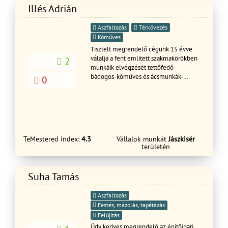
Illés Adrián
Aszfaltozás
Térkövezés
Kőműves
Tisztelt megrendelő cégünk 15 évve
válalja a fent emlitett szakmakörökben
2
munkáik elvégzését tettőfedő-
bádogos-kőműves és ácsmunkák-
0
kéménybontása felhuzása-szigetelés-
dryvitolás-nemesvakolat-festés-
burkolás-keritésépités-kartonozás-
lamitpadlozás
TeMestered index:
4.3
Vállalok munkát
Jászkisér
területén
Suha Tamás
Aszfaltozás
Festés, mázolás, tapétázás
Felújítás
Üdv kedves megrendelő az építőipari