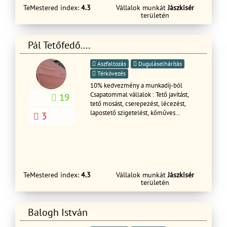
TeMestered index:
4.3
Vállalok munkát
Jászkisér
területén
Pál Tetőfedő....
Aszfaltozás
Duguláselhárítás
Térkövezés
10% kedvezmény a munkadíj-ból
Csapatommal vállalok : Tető javítást,
19
tető mosást, cserepezést, lécezést,
lapostető szigetelést, kőműves
3
munkákat, szigetelést(drivyt) kémény
bontás és javítást, kémény bádogolás,
csatornázást Épületek bontása, kézi
bontások is. még sok mást is.
Hétvégén is, akár ünnep napokon is
HÍVHATÓ VAGYOK!!!!!
TeMestered index:
4.3
Vállalok munkát
Jászkisér
területén
Balogh István