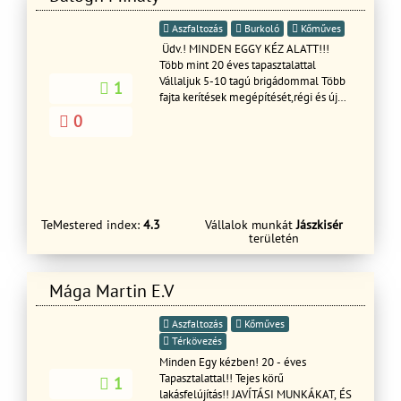
Megegyezünk....
Aszfaltozás
Burkoló
Kőműves
Üdv.! MINDEN EGGY KÉZ ALATT!!!
Több mint 20 éves tapasztalattal
Vállaljuk 5-10 tagú brigádommal Több
1
fajta kerítések megépítését,régi és új
családi házak felújítását,
0
Glettelését,festését és
tapétázását,Vakolását,Ajtó,Ablak
cseréjét Hideg-melegburkolását,Tető
cserét, javítását , Fürdőszoba felújítás és
javítását ,Penészes falak,Salétromos
falak innyektálását.Tovabbá Támfalak
TeMestered index:
4.3
Vállalok munkát
Jászkisér
építését és bontását terasz építését és
területén
burkolását válaljuk rövid határidőn
belül dolgozunk GARANCIÁVAL!!
Kérem tekintse meg referencia
Mága Martin E.V
képeinket és ha tetszik a munkáink
akkor hívjon bizalommal
Aszfaltozás
Kőműves
Térkövezés
Minden Egy kézben! 20 - éves
Tapasztalattal!! Tejes körű
1
lakásfelújítás!! JAVÍTÁSI MUNKÁKAT, ÉS