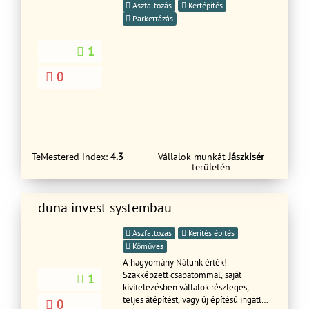
Aszfaltozás
Kertépítés
Parkettázás
1
0
TeMestered index:
4.3
Vállalok munkát
Jászkisér
területén
duna invest systembau
Aszfaltozás
Kerítés építés
Kőműves
A hagyomány Nálunk érték!
Szakképzett csapatommal, saját
1
kivitelezésben vállalok részleges,
teljes átépítést, vagy új építésű ingatlan
0