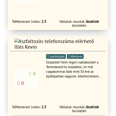
igazodunk igényéhez mérten
maximális és szép munka áta
TeMestered index:
2.3
Vállalok munkát
Jászkisér
területén
Illés Kevin
Aszfaltozás
Kőműves
Sziasztok! Nem régen csatlakoztam a
Temestered.hu oldalához, mi már
csapatommal több mint 30 éve az
0
építőiparban vagyunk. Alkoholnélküli
élettel, és jó családi hátérrel. Remélem
0
minél több ember megfog bennünk
bízni, referencia fotókat az adott
munkáról küldeni is tudunk. Minden
fajta munkával kapcsolatos dolgot
megtudunk oldani, szerszámaink is
TeMestered index:
2.3
Vállalok munkát
Jászkisér
vannak minden munkához. A munkára
területén
garanciát is vállalunk. Köszönöm ha