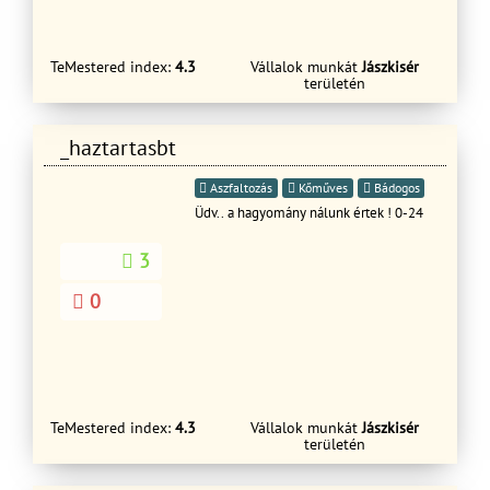
TeMestered index:
4.3
Vállalok munkát
Jászkisér
területén
_haztartasbt
Aszfaltozás
Kőműves
Bádogos
Üdv.. a hagyomány nálunk értek ! 0-24
3
0
TeMestered index:
4.3
Vállalok munkát
Jászkisér
területén