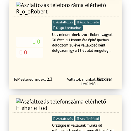
R_o_oRobert
Aszfaltozás
Ács, Tetőfedő
Duguláselhárítás
Üdv mindenkinek szocs Róbert vagyok
30 éves 14 korom óta építő iparban
0
dolgozom 10 éve vállalkozó ként
dolgozom igy a 16 év alat rengeteg
0
helyen meg fordultam pl Németh
ország Olaszország Románia török
ország és legyel ország igy nagyon sok
emberrel dolgoztam igy hála Istennek
igy rengeteg tapasztalatot szereztem
TeMestered index:
2.3
Vállalok munkát
Jászkisér
az építő iparban igy röviden és tömören
területén
szeretem amit csinálok és felelősséget
merek vállalni a munkái mért
köszönöm hogy elolvasta és adjon rá
esélyt bizonyitani nem fogja meg bán!
F_eher e_lod
Aszfaltozás
Ács, Tetőfedő
Országosan vállalunk munkákat
referencia képekkel azonnali kezdéssel