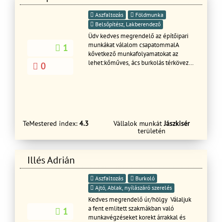
Aszfaltozás
Földmunka
Belsőpítész, Lakberendező
Üdv kedves megrendelő az építőipari
munkákat válalom csapatommalA
1
kővetkező munkafolyamatokat az
lehet:kőműves, ács burkolás térkövezés
0
festés mázolás munkák .
TeMestered index:
4.3
Vállalok munkát
Jászkisér
területén
Illés Adrián
Aszfaltozás
Burkoló
Ajtó, Ablak, nyílászáró szerelés
Kedves megrendelő úr/hölgy Válaljuk
a fent emlitett szakmákban való
1
munkavégzéseket korekt árrakkal és