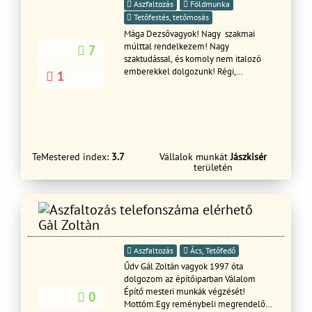
Aszfaltozás
Földmunka
Tetőfestés, tetőmosás
Mága Dezsővagyok! Nagy szakmai
múlttal rendelkezem! Nagy
7
szaktudással, és komoly nem italozó
emberekkel dolgozunk! Régi,
1
hagyományos, és új
tetőjavitás,éslkészités kőmüves munkák
stb..kedves megrendelő az építőipari
munkákat válalom csapatommal.A
kővetkező munkafolyamatokat az
lehet:kőműves, ács burkolás térkövezés
TeMestered index:
3.7
Vállalok munkát
Jászkisér
festés mázolás munkák .
területén
Ács,tetetőfed,őKőműves,hideg,meleg
burkolásFestés TérkővezésStb ststb
Hívjon bátran!Tisztelettel: Mága
Gàl Zoltàn
Aszfaltozás
Ács, Tetőfedő
Űdv Gál Zoltán vagyok 1997 óta
dolgozom az építőiparban Válalom
Építő mesteri munkák végzését!
0
Mottóm:Egy reménybeli megrendelő