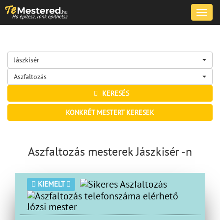
Toggle
naviga
Jászkisér
Aszfaltozás
KERESÉS
KONKRÉT MESTERT KERESEK
Aszfaltozás mesterek Jászkisér -n
KIEMELT
Józsi mester