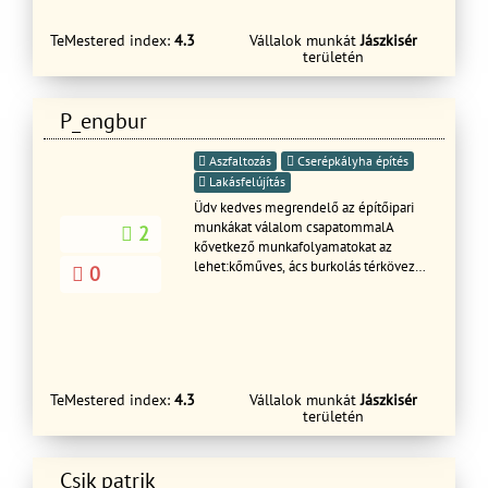
sablondeszkák festése,cseréje -
kémények lebontása,ujrarakása -
TeMestered index:
4.3
Vállalok munkát
Jászkisér
előtetők készítése -kupcserepek
területén
lekenése,csavarozása.
P_engbur
Aszfaltozás
Cserépkályha építés
Lakásfelújítás
Üdv kedves megrendelő az építőipari
munkákat válalom csapatommalA
2
kővetkező munkafolyamatokat az
lehet:kőműves, ács burkolás térkövezés
0
festés mázolás munkák .
TeMestered index:
4.3
Vállalok munkát
Jászkisér
területén
Csik patrik