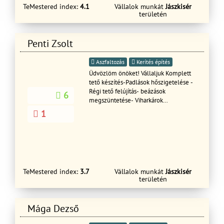
TeMestered index:
4.1
Vállalok munkát
Jászkisér
területén
Penti Zsolt
Aszfaltozás
Kerítés építés
Üdvözlöm önöket! Vállaljuk Komplett
tető készítés-Padlások hőszigetelése -
Régi tető felújítás- beázások
6
megszüntetése- Viharkárok
helyreállítása- Ereszcsatorna
1
rendszerek-Lapos tető csapadék víz
elleni szigetelése.
TeMestered index:
3.7
Vállalok munkát
Jászkisér
területén
Mága Dezső