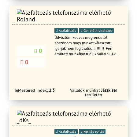
elolvasta!
Roland
Aszfaltozás
Generálkivitelezés
Üdvözlöm kedves megrendelő!
Köszönöm hogy minket választott
ígérjük nem fog csalódni!!!!!!! Fen
0
említett munkákat tudjuk vállalni Akár
számlával vagy számla nélkül
0
mindenhogy jár a garancia!!!
304980734
TeMestered index:
2.3
Vállalok munkát
Jászkisér
területén
_dKs_
Aszfaltozás
Kerítés építés