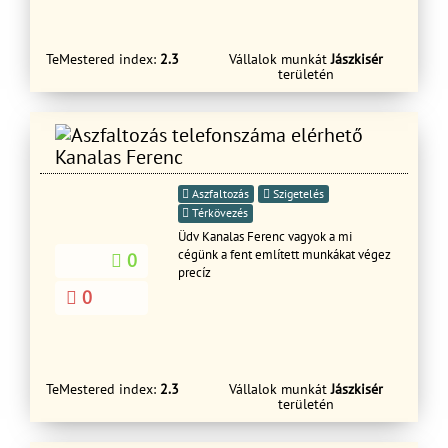
TeMestered index:
2.3
Vállalok munkát
Jászkisér
területén
Kanalas Ferenc
Aszfaltozás
Szigetelés
Térkövezés
Üdv Kanalas Ferenc vagyok a mi
cégünk a fent említett munkákat végez
0
precíz
0
TeMestered index:
2.3
Vállalok munkát
Jászkisér
területén