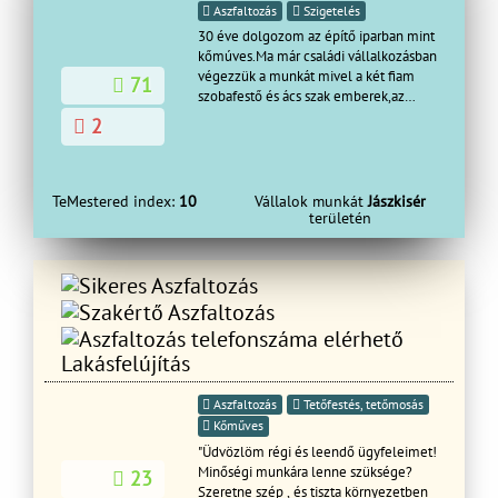
Aszfaltozás
Szigetelés
30 éve dolgozom az építő iparban mint
kőmúves.Ma már családi vállalkozásban
végezzük a munkát mivel a két fiam
71
szobafestő és ács szak emberek,az
ország minden részére elmegyünk.A
2
vállalt munkáinkra és pontos kezdési
illetve befejezésének időpontjára
valamint a munka minőségére
garanciát vállalunk.
TeMestered index:
10
Vállalok munkát
Jászkisér
területén
Lakásfelújítás
Aszfaltozás
Tetőfestés, tetőmosás
Kőműves
"Üdvözlöm régi és leendő ügyfeleimet!
Minőségi munkára lenne szüksége?
23
Szeretne szép , és tiszta környezetben