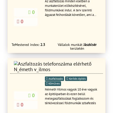
Az aszfaltozás minden esetben a
munkaterület előkészítésével,
földmunkával indul. A terv szerinti
0
ágyazat felhordását követően, ami a
terheléstől függően változhat,
0
megkezdődik az aszfalt terítése.
Normál igénybevételek esetén AC11
minőségű aszfalttal dolgozunk, amit az
előírt vastagságban terítünk. Az aszfalt
terítése kézi erővel vagy aszfaltterítő
TeMestered index:
2.3
Vállalok munkát
Jászkisér
gép (finisher) segítségével történik a
területén
terület nagyságától függően. Ezután az
aszfaltot megfelelő méretű vibrációs
hengerrel vagy vibrációs lappal
tömörítjük.
N_émeth v_ilmos
Aszfaltozás
Kerítés építés
Kőműves
Németh Vilmos vagyok 10 éve vagyok
az épitöiparban és ezen belül
0
melegaszfaltozásal foglalkozom és
térkövezéssel földmunkàk szbafestés
0