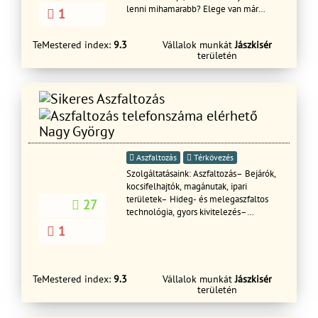
lenni mihamarabb? Elege van már
1
abból , hogy a vállalkozója hitegeti
nem teljesítik időre amit kért? Akkor ne
TeMestered index:
9.3
Vállalok munkát
Jászkisér
habozzon és vegye fel velem a
területén
kapcsolatot, ha szobafestésre,
gipszkartonszerelésre , teljeskörű
lakásfelújításra van szüksége!
Üdvözlettel Tóth Csaba
Nagy György
Aszfaltozás
Térkövezés
Szolgáltatásaink: Aszfaltozás– Bejárók,
kocsifelhajtók, magánutak, ipari
területek– Hideg- és melegaszfaltos
27
technológia, gyors kivitelezés–
Javítások, kátyúzás vagy teljes
1
burkolatcsere Útépítés– Magán- és
telephelyi utak kialakítása– Alapozás,
rétegrend, vízelvezetés megoldása–
Tartós, szabványos kivitelezés
TeMestered index:
9.3
Vállalok munkát
Jászkisér
nehézgépes háttérrel Kerítésépítés–
területén
Beton, tégla, zsalukő, fakerítések
készítése– Hálós, paneles vagy egyedi